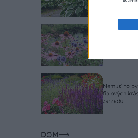
celosezónny 
Trvalky, ktor
Tieto vysaďte
slnko svieti c
Nemusí to byť
fialových krá
záhradu
DOM