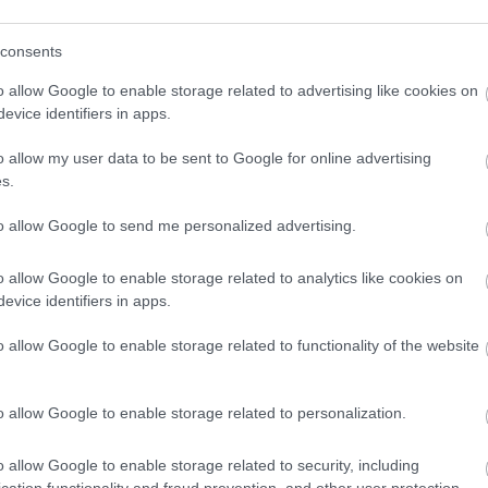
consents
o allow Google to enable storage related to advertising like cookies on
evice identifiers in apps.
o klasická izolácia
Poznáte Šittov rez? Uro
ubia v mrazoch zlyháva
ho na marhuliach v júni 
o allow my user data to be sent to Google for online advertising
o to vyriešiť raz a navždy
budúci rok vám kvety
s.
nezničia jarné mrazy
to allow Google to send me personalized advertising.
o allow Google to enable storage related to analytics like cookies on
evice identifiers in apps.
o allow Google to enable storage related to functionality of the website
CHALUPA
o allow Google to enable storage related to personalization.
panašovanými listami,
o allow Google to enable storage related to security, including
 vášmu záhonu
cation functionality and fraud prevention, and other user protection.