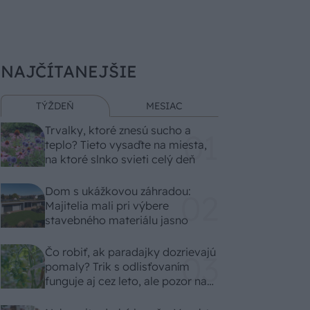
NAJČÍTANEJŠIE
TÝŽDEŇ
MESIAC
Trvalky, ktoré znesú sucho a
teplo? Tieto vysaďte na miesta,
na ktoré slnko svieti celý deň
Dom s ukážkovou záhradou:
Majitelia mali pri výbere
stavebného materiálu jasno
Čo robiť, ak paradajky dozrievajú
pomaly? Trik s odlisťovaním
funguje aj cez leto, ale pozor na
chyby