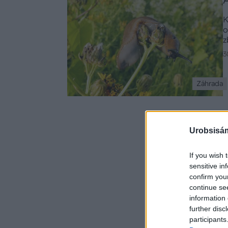
s
K
o
z
3
Záhrada
Urobsisám
If you wish 
sensitive in
confirm you
continue se
information 
further disc
participants