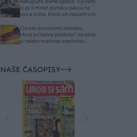
Nekupujte drahé lapače: Vyrobte
si za 5 minút domácu pascu na
osy a sršne, ktorá ich nepustí von
Chcete dominantu interiéru,
ktorá pritiahne pohľady? Vyrobte
si takéto masívne orechové
svietidlo
NAŠE ČASOPISY