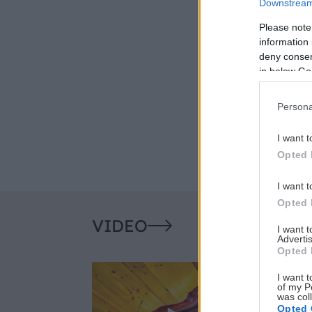
Downstream 
Please note
information 
deny consent
in below Go
Persona
I want t
Opted 
I want t
Opted 
VIDEO
I want 
Advertis
Opted 
I want t
of my P
was col
Opted 