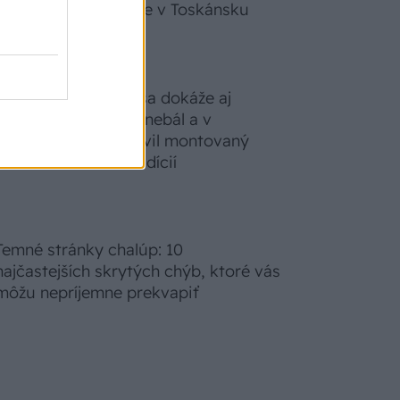
zabudnete, že nie ste v Toskánsku
S motorovou pílou sa dokáže aj
podpísať. Slovák sa nebál a v
Čičmanoch si postavil montovaný
domček v duchu tradícií
Temné stránky chalúp: 10
najčastejších skrytých chýb, ktoré vás
môžu nepríjemne prekvapiť