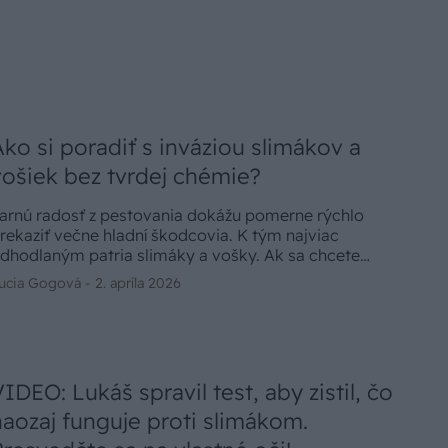
Ako si poradiť s inváziou slimákov a
vošiek bez tvrdej chémie?
arnú radosť z pestovania dokážu pomerne rýchlo
rekaziť večne hladní škodcovia. K tým najviac
dhodlaným patria slimáky a vošky. Ak sa chcete
yhnúť agresívnym pesticídom, môžete vyskúšať
ucia Gogová -
2. apríla 2026
ombináciu prevencie a nastolenia biologickej
ovnováhy.
VIDEO: Lukáš spravil test, aby zistil, čo
naozaj funguje proti slimákom.