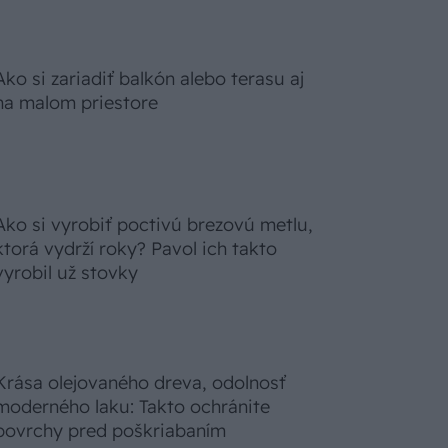
Ako si zariadiť balkón alebo terasu aj
na malom priestore
Ako si vyrobiť poctivú brezovú metlu,
ktorá vydrží roky? Pavol ich takto
vyrobil už stovky
Krása olejovaného dreva, odolnosť
moderného laku: Takto ochránite
povrchy pred poškriabaním