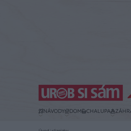
NÁVODY
DOM
CHALUPA
ZÁHR
Úvod
slizniaky