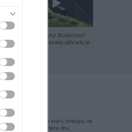
bte
Žite svoje sny! Budúcnosť
a
údržby dokonalej záhrady je
tu
Na Morave prerobila starú chalupu na
nepoznanie: Keď vojdete dnu,