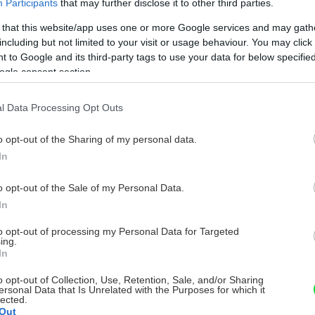
Participants
that may further disclose it to other third parties.
 that this website/app uses one or more Google services and may gath
including but not limited to your visit or usage behaviour. You may click 
 to Google and its third-party tags to use your data for below specifi
ogle consent section.
l Data Processing Opt Outs
o opt-out of the Sharing of my personal data.
In
o opt-out of the Sale of my Personal Data.
In
to opt-out of processing my Personal Data for Targeted
ing.
In
o opt-out of Collection, Use, Retention, Sale, and/or Sharing
ersonal Data that Is Unrelated with the Purposes for which it
lected.
Out