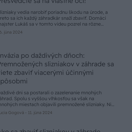
Presvedčte sa na vlastné oči!
lizniaky vedia narobiť poriadnu škodu na úrode, a
reto sa ich každý záhradkár snaží zbaviť. Domáci
ajster Lukáš sa v tomto videu pozrel na rôzne
etódy boja proti slimákom a otestoval ich účinnosť.
6. júna 2024
Invázia po daždivých dňoch:
Premnožených slizniakov v záhrade sa
viete zbaviť viacerými účinnými
spôsobmi
aždivé dni sa postarali o zazelenanie mnohých
áhrad. Spolu s vyššou vlhkosťou sa však na
nohých miestach objavili premnožené slizniaky. Nie,
e by doteraz v záhrade neboli, iba sa skrývali na
ucia Gogová -
11. júna 2024
mavších a konzistentne vlhkých miestach, ktoré im
yhovujú. Teraz majú takéto podmienky aj medzi
tešene rastúcou zeleninou. Aké postupy vyskúšať, ak
Ako sa zbaviť slizniakov v záhrade