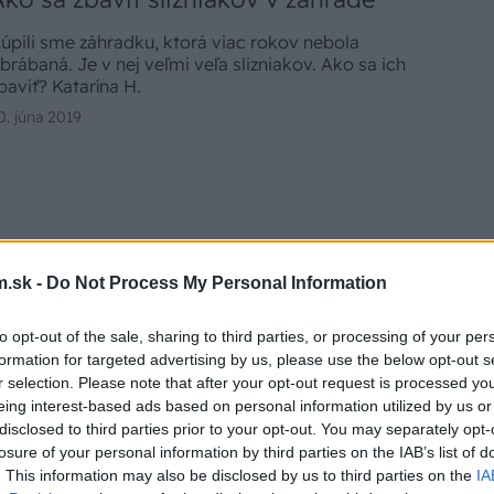
a chcete zbaviť slizniakov?
úpili sme záhradku, ktorá viac rokov nebola
brábaná. Je v nej veľmi veľa slizniakov. Ako sa ich
baviť? Katarína H.
0. júna 2019
.sk -
Do Not Process My Personal Information
to opt-out of the sale, sharing to third parties, or processing of your per
formation for targeted advertising by us, please use the below opt-out s
r selection. Please note that after your opt-out request is processed y
eing interest-based ads based on personal information utilized by us or
disclosed to third parties prior to your opt-out. You may separately opt-
losure of your personal information by third parties on the IAB’s list of
. This information may also be disclosed by us to third parties on the
IA