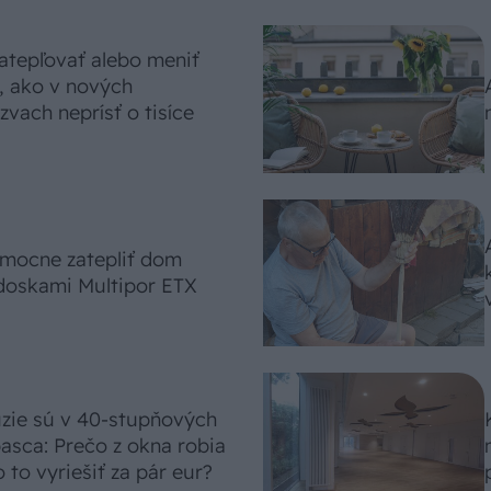
atepľovať alebo meniť
, ako v nových
vach neprísť o tisíce
omocne zatepliť dom
doskami Multipor ETX
úzie sú v 40-stupňových
asca: Prečo z okna robia
 to vyriešiť za pár eur?