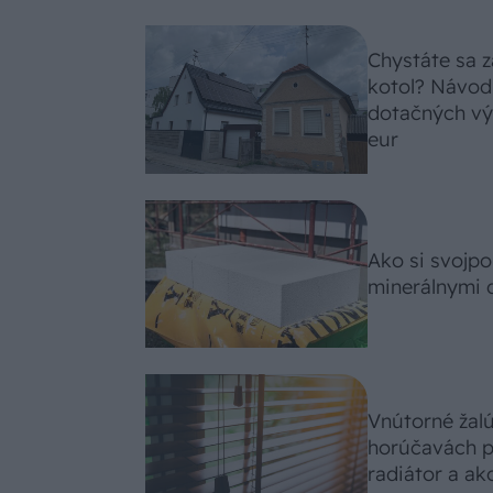
Chystáte sa z
kotol? Návod
dotačných výz
eur
Ako si svojp
minerálnymi 
Vnútorné žal
horúčavách p
radiátor a ako