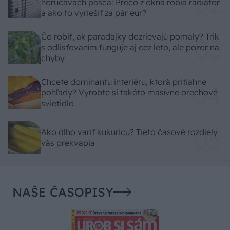
horúčavách pasca: Prečo z okna robia radiátor
a ako to vyriešiť za pár eur?
Čo robiť, ak paradajky dozrievajú pomaly? Trik
s odlisťovaním funguje aj cez leto, ale pozor na
chyby
Chcete dominantu interiéru, ktorá pritiahne
pohľady? Vyrobte si takéto masívne orechové
svietidlo
Ako dlho variť kukuricu? Tieto časové rozdiely
vás prekvapia
NAŠE ČASOPISY