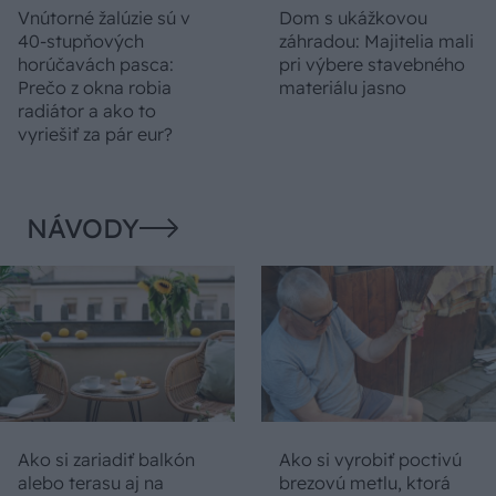
Vnútorné žalúzie sú v
Dom s ukážkovou
40-stupňových
záhradou: Majitelia mali
horúčavách pasca:
pri výbere stavebného
Prečo z okna robia
materiálu jasno
radiátor a ako to
vyriešiť za pár eur?
NÁVODY
Ako si zariadiť balkón
Ako si vyrobiť poctivú
alebo terasu aj na
brezovú metlu, ktorá