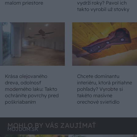
malom priestore
vydrží roky? Pavol ich
takto vyrobil už stovky
Krása olejovaného
Chcete dominantu
dreva, odolnosť
interiéru, ktorá pritiahne
moderného laku: Takto
pohľady? Vyrobte si
ochránite povrchy pred
takéto masívne
poškriabaním
orechové svietidlo
MOHLO BY VÁS ZAUJÍMAŤ
MÔJDOM.SK