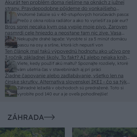
Akurát ten problém doma riešime na oknách z južnej
strany. Pravdepodobne pôjdeme do vonkajšieho
tienenia na spôsob markízy 250x150cm. Čínsky
Vnútorné žalúzie sú v 40-stupňových horúčavách pasca:
predajcovia idú okolo 100 eur kus.
Prečo z okna robia radiátor a ako to vyriešiť za pár eur?
Bros sprej necaka kym osa vypije moje pivo. Zaroven
nasmrdi cele hniezdo a neostane tam nic zive. Vasa
pasca naucinke moc efektivne. Skor pritiahne slimaky
Nekupujte drahé lapače: Vyrobte si za 5 minút domácu
pascu na osy a sršne, ktorá ich nepustí von
Ten článok mal takú výpovednú hodnotu ako učivo pre
3 ročník základnej školy. To fakt? AI alebo nejaka kniha
z VŠ? Dnešné rychlotvrdnuce malty - pevnosť 40 Mpa a
Viete, kedy použiť akú maltu? Spoznajte rozdiely, ktoré
doba schnutia tak 15 minut , k tomu vodotesné s
vám ušetria čas v stavebninách aj pri práci
Žiadne čapovanie alebo zadlabávanie, všetko len na
kryštálikou. A rozdiel - schnutie a zretie. Nič?
čínske skrutky. Alternatíva slovenskej IKEI - čo sa týka
pevnosti. Autor si nedal veľa námahy s remeselným
Záhradné ležadlá v obchodoch sú predražené. Toto si
spracovaním, škoda. No lepšie než ten odpad z DTD
vyrobíte pod 140 eur a je oveľa pohodlnejšie!
predávaný v Kauflande alebo Lídli.
ZÁHRADA