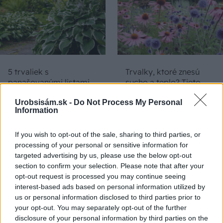
5 trvaliek s
Trvalky, ktoré znesú
panašovanými listami,
sucho a teplo? Tieto
ktoré dodajú vášmu
vysaďte na miesta, na
Urobsisám.sk -
Do Not Process My Personal
záhonu celosezónny
ktoré slnko svieti celý
Information
šmrnc
deň
If you wish to opt-out of the sale, sharing to third parties, or
processing of your personal or sensitive information for
targeted advertising by us, please use the below opt-out
section to confirm your selection. Please note that after your
opt-out request is processed you may continue seeing
interest-based ads based on personal information utilized by
us or personal information disclosed to third parties prior to
your opt-out. You may separately opt-out of the further
disclosure of your personal information by third parties on the
Nemusí to byť len
Môže aspirín zachrániť