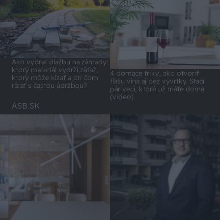
Ako vybrať dlažbu na záhrady:
ktorý materiál vydrží záťaž,
4 domáce triky, ako otvoriť
ktorý môže kĺzať a pri čom
fľašu vína aj bez vývrtky. Stačí
rátať s častou údržbou?
pár vecí, ktoré už máte doma
(video)
ASB.SK