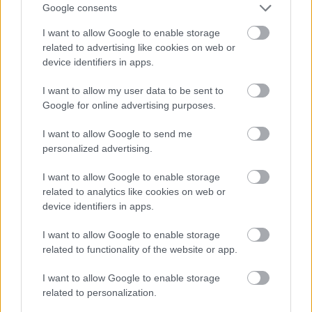
Google consents
duchu tradícií
I want to allow Google to enable storage
related to advertising like cookies on web or
device identifiers in apps.
I want to allow my user data to be sent to
Google for online advertising purposes.
I want to allow Google to send me
personalized advertising.
Temné stránky chalúp:
Žena, búracie kladivo a
10 najčastejších
vôňa dreva: Takáto
I want to allow Google to enable storage
skrytých chýb, ktoré
premena zrubu z roku
related to analytics like cookies on web or
vás môžu nepríjemne
1654 sa nevidí každý
device identifiers in apps.
prekvapiť
deň!
I want to allow Google to enable storage
related to functionality of the website or app.
DOM
I want to allow Google to enable storage
related to personalization.