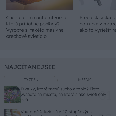
Chcete dominantu interiéru,
Prečo klasická iz
ktorá pritiahne pohľady?
potrubia v mrazo
Vyrobte si takéto masívne
ako to vyriešiť r
orechové svietidlo
NAJČÍTANEJŠIE
TÝŽDEŇ
MESIAC
Trvalky, ktoré znesú sucho a teplo? Tieto
vysaďte na miesta, na ktoré slnko svieti celý
deň
Vnútorné žalúzie sú v 40-stupňových