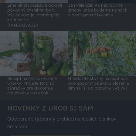
Zmenili dispozíciu a odkryli
Ján Palenčár: Ak neurobíme
pôvodný charakter bytu.
zmeny, stále budeme najhorší
Výsledkom je interiér plný
v dostupnosti bývania
kontrastov
ZÁHRADA.SK
Recept na rýchlokvasené
Hnedožlté škvrny na rajčinách:
uhorky: Pridajte toto zo
Ako spoznať obávanú pleseň a
záhradky pre dokonale
čím sa líši od poruchy výživy?
chrumkavý výsledok
NOVINKY Z UROB SI SÁM
Odoberajte týždenný prehľad najlepších článkov
emailom: