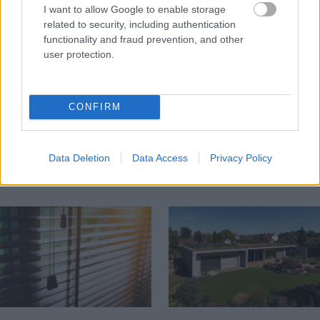
I want to allow Google to enable storage
related to security, including authentication
functionality and fraud prevention, and other
user protection.
CONFIRM
Chystáte sa zatepľovať
Ako si svojpomocne
alebo meniť kotol?
zatepliť dom
Návod, ako v nových
minerálnymi doskami
Data Deletion
Data Access
Privacy Policy
dotačných výzvach
Multipor ETX
neprísť o tisíce eur