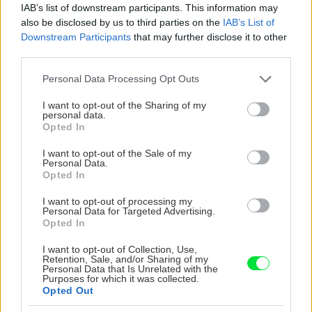
IAB’s list of downstream participants. This information may
levanduľa! 7 fialových
ochabnuté izbové
also be disclosed by us to third parties on the
IAB’s List of
krások, ktoré rozžiaria
rastliny? Pravda vás
Downstream Participants
that may further disclose it to other
vašu záhradu
možno prekvapí
third parties.
Please note that this website/app uses one or more Google
Personal Data Processing Opt Outs
services and may gather and store information including but
CHALUPA
not limited to your visit or usage behaviour. You may click to
I want to opt-out of the Sharing of my
personal data.
grant or deny consent to Google and its third-party tags to
Opted In
use your data for below specified purposes in below Google
consent section.
I want to opt-out of the Sale of my
Personal Data.
Opted In
I want to opt-out of processing my
Personal Data for Targeted Advertising.
Opted In
Na Morave prerobila
S motorovou pílou sa
I want to opt-out of Collection, Use,
Retention, Sale, and/or Sharing of my
starú chalupu na
dokáže aj podpísať.
Personal Data that Is Unrelated with the
nepoznanie: Keď
Slovák sa nebál a v
Purposes for which it was collected.
Opted Out
vojdete dnu, zabudnete,
Čičmanoch si postavil
že nie ste v Toskánsku
montovaný domček v