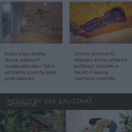
Krása olejovaného
Chcete dominantu
dreva, odolnosť
interiéru, ktorá pritiahne
moderného laku: Takto
pohľady? Vyrobte si
ochránite povrchy pred
takéto masívne
poškriabaním
orechové svietidlo
MOHLO BY VÁS ZAUJÍMAŤ
MÔJDOM.SK