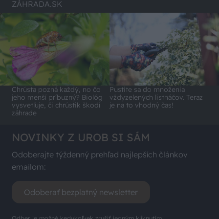
ZÁHRADA.SK
Chrústa pozná každý, no čo
Pustite sa do množenia
jeho menší príbuzný? Biológ
vždyzelených listnáčov. Teraz
vysvetľuje, či chrústik škodí
je na to vhodný čas!
záhrade
NOVINKY Z UROB SI SÁM
Odoberajte týždenný prehľad najlepších článkov
emailom:
Odoberať bezplatný newsletter
Odber je možné kedykoľvek zrušiť jedným kliknutím.