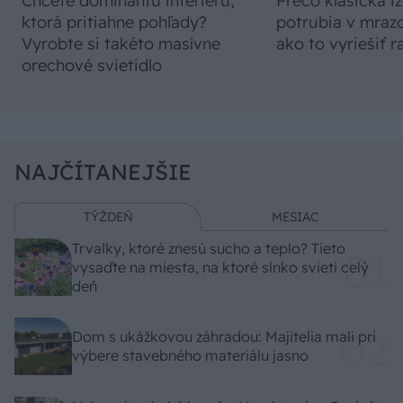
Chcete dominantu interiéru,
Prečo klasická iz
ktorá pritiahne pohľady?
potrubia v mrazo
Vyrobte si takéto masívne
ako to vyriešiť r
orechové svietidlo
NAJČÍTANEJŠIE
TÝŽDEŇ
MESIAC
Trvalky, ktoré znesú sucho a teplo? Tieto
vysaďte na miesta, na ktoré slnko svieti celý
deň
Dom s ukážkovou záhradou: Majitelia mali pri
výbere stavebného materiálu jasno