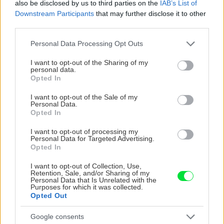
also be disclosed by us to third parties on the
IAB’s List of
Downstream Participants
that may further disclose it to other
third parties.
CHALUPA
Please note that this website/app uses one or more Google
Personal Data Processing Opt Outs
services and may gather and store information including but
not limited to your visit or usage behaviour. You may click to
I want to opt-out of the Sharing of my
personal data.
grant or deny consent to Google and its third-party tags to
Opted In
use your data for below specified purposes in below Google
consent section.
I want to opt-out of the Sale of my
Personal Data.
Opted In
I want to opt-out of processing my
Personal Data for Targeted Advertising.
Na Morave prerobila
S motorovou pílou sa
Opted In
starú chalupu na
dokáže aj podpísať.
nepoznanie: Keď
Slovák sa nebál a v
I want to opt-out of Collection, Use,
Retention, Sale, and/or Sharing of my
vojdete dnu, zabudnete,
Čičmanoch si postavil
Personal Data that Is Unrelated with the
že nie ste v Toskánsku
montovaný domček v
Purposes for which it was collected.
Opted Out
duchu tradícií
Google consents