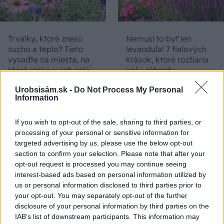
Trvalky, ktoré znesú
Nemusí to byť len
sucho a teplo? Tieto
levanduľa! 7 fialových
vysaďte na miesta, na
krások, ktoré rozžiaria
ktoré slnko svieti celý
vašu záhradu
deň
Urobsisám.sk -
Do Not Process My Personal
Information
If you wish to opt-out of the sale, sharing to third parties, or
processing of your personal or sensitive information for
targeted advertising by us, please use the below opt-out
section to confirm your selection. Please note that after your
opt-out request is processed you may continue seeing
interest-based ads based on personal information utilized by
us or personal information disclosed to third parties prior to
Môže aspirín zachrániť
Júlový reštart uhoriek
your opt-out. You may separately opt-out of the further
ochabnuté izbové
nakladačiek: Ako ich
disclosure of your personal information by third parties on the
rastliny? Pravda vás
podporiť k druhej vlne
IAB’s list of downstream participants. This information may
možno prekvapí
kvitnutia?