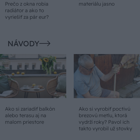
Prečo z okna robia
materiálu jasno
radiátor a ako to
vyriešiť za pár eur?
NÁVODY
Ako si zariadiť balkón
Ako si vyrobiť poctivú
alebo terasu aj na
brezovú metlu, ktorá
malom priestore
vydrží roky? Pavol ich
takto vyrobil už stovky