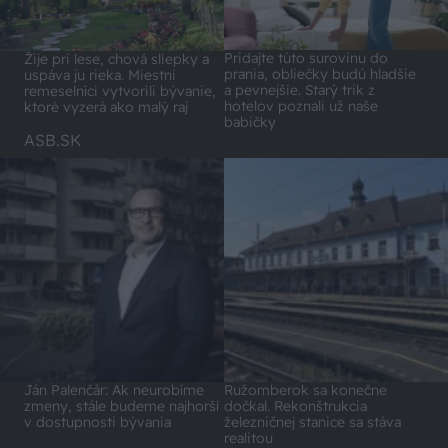
Pridajte túto surovinu do
Žije pri lese, chová sliepky a
prania, obliečky budú hladšie
uspáva ju rieka. Miestni
a pevnejšie. Starý trik z
remeselníci vytvorili bývanie,
hotelov poznali už naše
ktoré vyzerá ako malý raj
babičky
ASB.SK
Ján Palenčár: Ak neurobíme
Ružomberok sa konečne
zmeny, stále budeme najhorší
dočkal. Rekonštrukcia
v dostupnosti bývania
železničnej stanice sa stáva
realitou