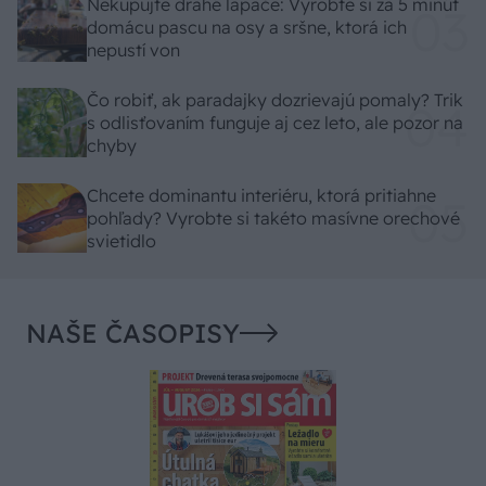
Nekupujte drahé lapače: Vyrobte si za 5 minút
domácu pascu na osy a sršne, ktorá ich
nepustí von
Čo robiť, ak paradajky dozrievajú pomaly? Trik
s odlisťovaním funguje aj cez leto, ale pozor na
chyby
Chcete dominantu interiéru, ktorá pritiahne
pohľady? Vyrobte si takéto masívne orechové
svietidlo
NAŠE ČASOPISY