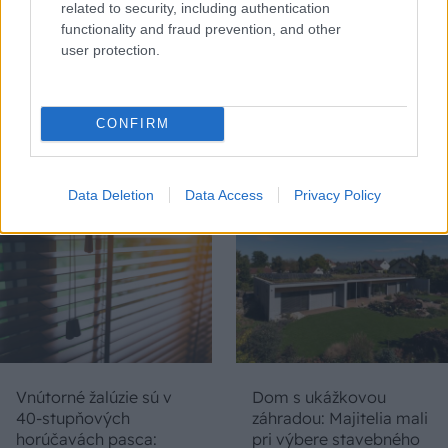
related to security, including authentication
functionality and fraud prevention, and other
user protection.
Chystáte sa zatepľovať
Ako si svojpomocne
alebo meniť kotol?
zatepliť dom
CONFIRM
Návod, ako v nových
minerálnymi doskami
dotačných výzvach
Multipor ETX
neprísť o tisíce eur
Data Deletion
Data Access
Privacy Policy
Vnútorné žalúzie sú v
Dom s ukážkovou
40-stupňových
záhradou: Majitelia mali
horúčavách pasca:
pri výbere stavebného