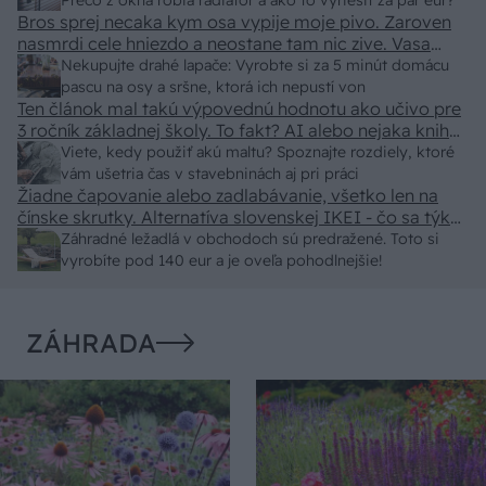
predajcovia idú okolo 100 eur kus.
Prečo z okna robia radiátor a ako to vyriešiť za pár eur?
Bros sprej necaka kym osa vypije moje pivo. Zaroven
nasmrdi cele hniezdo a neostane tam nic zive. Vasa
pasca naucinke moc efektivne. Skor pritiahne slimaky
Nekupujte drahé lapače: Vyrobte si za 5 minút domácu
pascu na osy a sršne, ktorá ich nepustí von
Ten článok mal takú výpovednú hodnotu ako učivo pre
3 ročník základnej školy. To fakt? AI alebo nejaka kniha
z VŠ? Dnešné rychlotvrdnuce malty - pevnosť 40 Mpa a
Viete, kedy použiť akú maltu? Spoznajte rozdiely, ktoré
doba schnutia tak 15 minut , k tomu vodotesné s
vám ušetria čas v stavebninách aj pri práci
Žiadne čapovanie alebo zadlabávanie, všetko len na
kryštálikou. A rozdiel - schnutie a zretie. Nič?
čínske skrutky. Alternatíva slovenskej IKEI - čo sa týka
pevnosti. Autor si nedal veľa námahy s remeselným
Záhradné ležadlá v obchodoch sú predražené. Toto si
spracovaním, škoda. No lepšie než ten odpad z DTD
vyrobíte pod 140 eur a je oveľa pohodlnejšie!
predávaný v Kauflande alebo Lídli.
ZÁHRADA