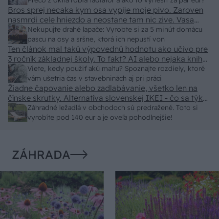
predajcovia idú okolo 100 eur kus.
Prečo z okna robia radiátor a ako to vyriešiť za pár eur?
Bros sprej necaka kym osa vypije moje pivo. Zaroven
nasmrdi cele hniezdo a neostane tam nic zive. Vasa
pasca naucinke moc efektivne. Skor pritiahne slimaky
Nekupujte drahé lapače: Vyrobte si za 5 minút domácu
pascu na osy a sršne, ktorá ich nepustí von
Ten článok mal takú výpovednú hodnotu ako učivo pre
3 ročník základnej školy. To fakt? AI alebo nejaka kniha
z VŠ? Dnešné rychlotvrdnuce malty - pevnosť 40 Mpa a
Viete, kedy použiť akú maltu? Spoznajte rozdiely, ktoré
doba schnutia tak 15 minut , k tomu vodotesné s
vám ušetria čas v stavebninách aj pri práci
Žiadne čapovanie alebo zadlabávanie, všetko len na
kryštálikou. A rozdiel - schnutie a zretie. Nič?
čínske skrutky. Alternatíva slovenskej IKEI - čo sa týka
pevnosti. Autor si nedal veľa námahy s remeselným
Záhradné ležadlá v obchodoch sú predražené. Toto si
spracovaním, škoda. No lepšie než ten odpad z DTD
vyrobíte pod 140 eur a je oveľa pohodlnejšie!
predávaný v Kauflande alebo Lídli.
ZÁHRADA