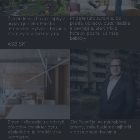
Pridajte túto surovinu do
Žije pri lese, chová sliepky a
prania, obliečky budú hladšie
uspáva ju rieka. Miestni
a pevnejšie. Starý trik z
remeselníci vytvorili bývanie,
hotelov poznali už naše
ktoré vyzerá ako malý raj
babičky
ASB.SK
Zmenili dispozíciu a odkryli
Ján Palenčár: Ak neurobíme
pôvodný charakter bytu.
zmeny, stále budeme najhorší
Výsledkom je interiér plný
v dostupnosti bývania
kontrastov