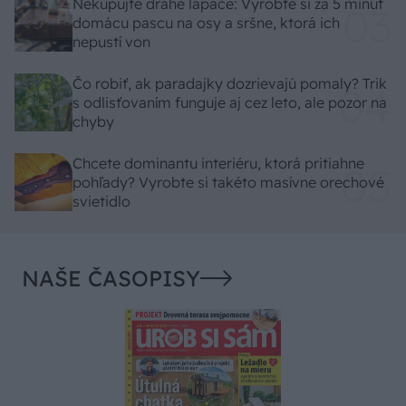
Nekupujte drahé lapače: Vyrobte si za 5 minút
domácu pascu na osy a sršne, ktorá ich
nepustí von
Čo robiť, ak paradajky dozrievajú pomaly? Trik
s odlisťovaním funguje aj cez leto, ale pozor na
chyby
Chcete dominantu interiéru, ktorá pritiahne
pohľady? Vyrobte si takéto masívne orechové
svietidlo
NAŠE ČASOPISY