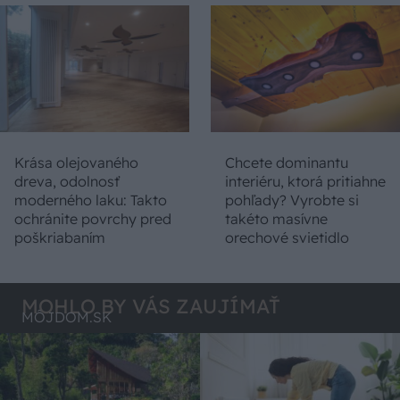
Krása olejovaného
Chcete dominantu
dreva, odolnosť
interiéru, ktorá pritiahne
moderného laku: Takto
pohľady? Vyrobte si
ochránite povrchy pred
takéto masívne
poškriabaním
orechové svietidlo
MOHLO BY VÁS ZAUJÍMAŤ
MÔJDOM.SK