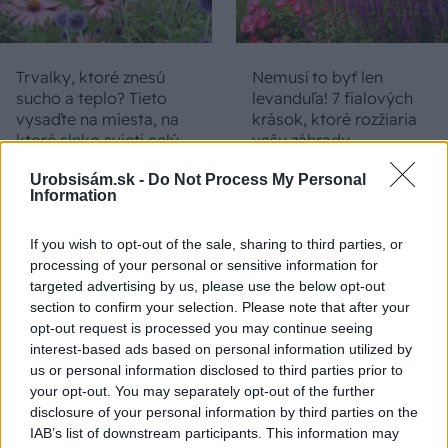
Trvalky, ktoré znesú
Nemusí to byť len
sucho a teplo? Tieto
levanduľa! 7 fialových
vysaďte na miesta, na
krások, ktoré rozžiaria
ktoré slnko svieti celý
vašu záhradu
deň
Urobsisám.sk -
Do Not Process My Personal
Information
If you wish to opt-out of the sale, sharing to third parties, or
processing of your personal or sensitive information for
targeted advertising by us, please use the below opt-out
section to confirm your selection. Please note that after your
opt-out request is processed you may continue seeing
interest-based ads based on personal information utilized by
us or personal information disclosed to third parties prior to
Môže aspirín zachrániť
Júlový reštart uhoriek
your opt-out. You may separately opt-out of the further
ochabnuté izbové
nakladačiek: Ako ich
disclosure of your personal information by third parties on the
rastliny? Pravda vás
podporiť k druhej vlne
IAB’s list of downstream participants. This information may
možno prekvapí
kvitnutia?