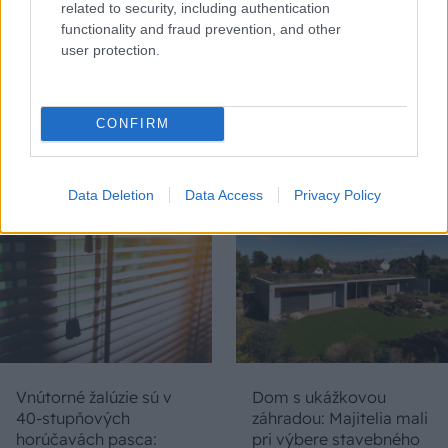
related to security, including authentication
functionality and fraud prevention, and other
user protection.
Chystáte sa zatepľovať
Ako si svojpomocne
alebo meniť kotol?
zatepliť dom
CONFIRM
Návod, ako v nových
minerálnymi doskami
dotačných výzvach
Multipor ETX
neprísť o tisíce eur
Data Deletion
Data Access
Privacy Policy
Vnútorné žalúzie sú v
Dom s ukážkovou
40-stupňových
záhradou: Majitelia mali
horúčavách pasca:
pri výbere stavebného