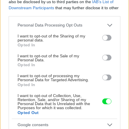
also be disclosed by us to third parties on the
IAB’s List of
Downstream Participants
that may further disclose it to other
third parties.
CHALUPA
Please note that this website/app uses one or more Google
Personal Data Processing Opt Outs
services and may gather and store information including but
not limited to your visit or usage behaviour. You may click to
I want to opt-out of the Sharing of my
personal data.
grant or deny consent to Google and its third-party tags to
Opted In
use your data for below specified purposes in below Google
consent section.
I want to opt-out of the Sale of my
Personal Data.
Opted In
I want to opt-out of processing my
Personal Data for Targeted Advertising.
Na Morave prerobila
S motorovou pílou sa
Opted In
starú chalupu na
dokáže aj podpísať.
nepoznanie: Keď
Slovák sa nebál a v
I want to opt-out of Collection, Use,
Retention, Sale, and/or Sharing of my
vojdete dnu, zabudnete,
Čičmanoch si postavil
Personal Data that Is Unrelated with the
že nie ste v Toskánsku
montovaný domček v
Purposes for which it was collected.
Opted Out
duchu tradícií
Google consents