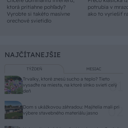
Chcete dominantu interiéru,
Prečo klasická iz
ktorá pritiahne pohľady?
potrubia v mrazo
Vyrobte si takéto masívne
ako to vyriešiť r
orechové svietidlo
NAJČÍTANEJŠIE
TÝŽDEŇ
MESIAC
Trvalky, ktoré znesú sucho a teplo? Tieto
vysaďte na miesta, na ktoré slnko svieti celý
deň
Dom s ukážkovou záhradou: Majitelia mali pri
výbere stavebného materiálu jasno