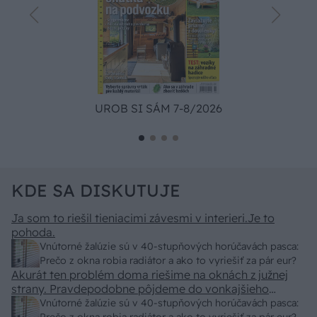
UROB SI SÁM 7-8/2026
KDE SA DISKUTUJE
Ja som to riešil tieniacimi závesmi v interieri.Je to
pohoda.
Vnútorné žalúzie sú v 40-stupňových horúčavách pasca:
Prečo z okna robia radiátor a ako to vyriešiť za pár eur?
Akurát ten problém doma riešime na oknách z južnej
strany. Pravdepodobne pôjdeme do vonkajšieho
tienenia na spôsob markízy 250x150cm. Čínsky
Vnútorné žalúzie sú v 40-stupňových horúčavách pasca: