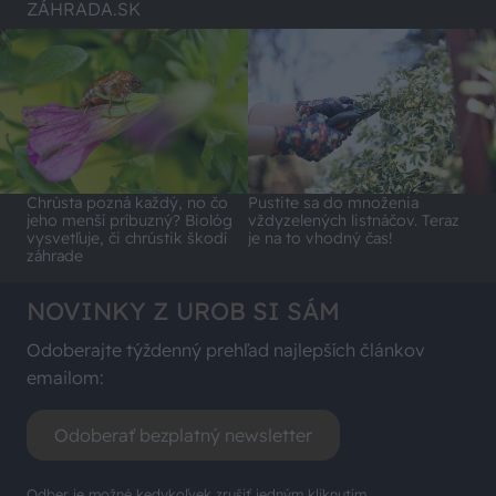
ZÁHRADA.SK
Chrústa pozná každý, no čo
Pustite sa do množenia
jeho menší príbuzný? Biológ
vždyzelených listnáčov. Teraz
vysvetľuje, či chrústik škodí
je na to vhodný čas!
záhrade
NOVINKY Z UROB SI SÁM
Odoberajte týždenný prehľad najlepších článkov
emailom:
Odoberať bezplatný newsletter
Odber je možné kedykoľvek zrušiť jedným kliknutím.