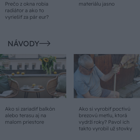
Prečo z okna robia
materiálu jasno
radiátor a ako to
vyriešiť za pár eur?
NÁVODY
Ako si zariadiť balkón
Ako si vyrobiť poctivú
alebo terasu aj na
brezovú metlu, ktorá
malom priestore
vydrží roky? Pavol ich
takto vyrobil už stovky