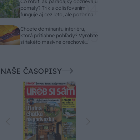
Čo robiť, ak paradajky dozrievajú
pomaly? Trik s odlisťovaním
funguje aj cez leto, ale pozor na
chyby
Chcete dominantu interiéru,
ktorá pritiahne pohľady? Vyrobte
si takéto masívne orechové
svietidlo
NAŠE ČASOPISY