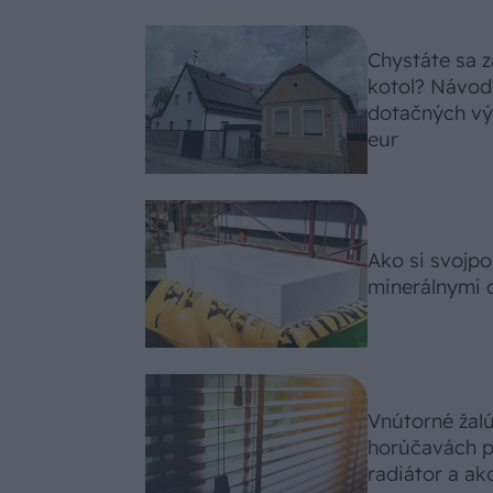
Chystáte sa z
kotol? Návod
dotačných výz
eur
Ako si svojp
minerálnymi 
Vnútorné žal
horúčavách p
radiátor a ako