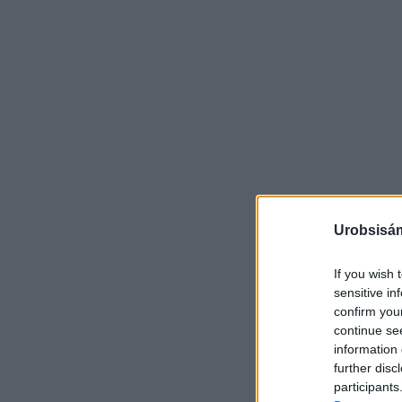
Urobsisám
If you wish 
sensitive in
confirm you
continue se
information 
further disc
participants