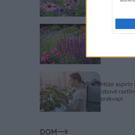
slnko svieti c
Nemusí to byť
fialových krá
záhradu
Môže aspirín
izbové rastli
prekvapí
DOM