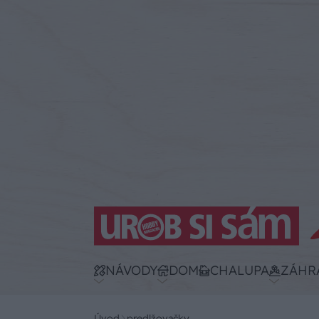
NÁVODY
DOM
CHALUPA
ZÁHR
Úvod
predlžovačky