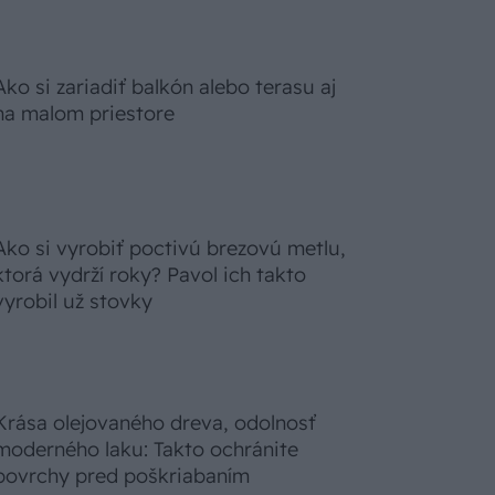
Ako si zariadiť balkón alebo terasu aj
na malom priestore
Ako si vyrobiť poctivú brezovú metlu,
ktorá vydrží roky? Pavol ich takto
vyrobil už stovky
Krása olejovaného dreva, odolnosť
moderného laku: Takto ochránite
povrchy pred poškriabaním