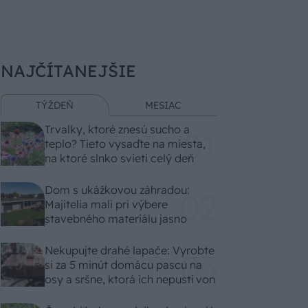
NAJČÍTANEJŠIE
TÝŽDEŇ
MESIAC
Trvalky, ktoré znesú sucho a
teplo? Tieto vysaďte na miesta,
na ktoré slnko svieti celý deň
Dom s ukážkovou záhradou:
Majitelia mali pri výbere
stavebného materiálu jasno
Nekupujte drahé lapače: Vyrobte
si za 5 minút domácu pascu na
osy a sršne, ktorá ich nepustí von