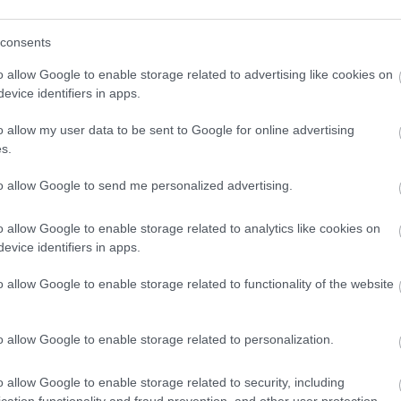
consents
o allow Google to enable storage related to advertising like cookies on
evice identifiers in apps.
o klasická izolácia
Poznáte Šittov rez? Uro
ubia v mrazoch zlyháva
ho na marhuliach v júni 
o allow my user data to be sent to Google for online advertising
o to vyriešiť raz a navždy
budúci rok vám kvety
s.
nezničia jarné mrazy
to allow Google to send me personalized advertising.
o allow Google to enable storage related to analytics like cookies on
evice identifiers in apps.
o allow Google to enable storage related to functionality of the website
CHALUPA
o allow Google to enable storage related to personalization.
é znesú sucho a teplo?
o allow Google to enable storage related to security, including
 na miesta, na ktoré
cation functionality and fraud prevention, and other user protection.