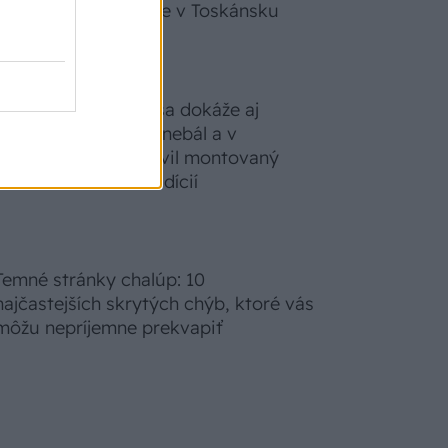
zabudnete, že nie ste v Toskánsku
S motorovou pílou sa dokáže aj
podpísať. Slovák sa nebál a v
Čičmanoch si postavil montovaný
domček v duchu tradícií
Temné stránky chalúp: 10
najčastejších skrytých chýb, ktoré vás
môžu nepríjemne prekvapiť