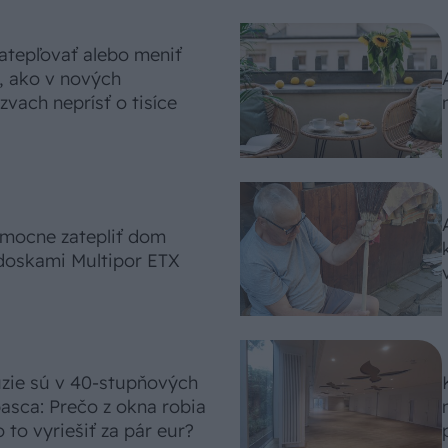
atepľovať alebo meniť
, ako v nových
vach neprísť o tisíce
omocne zatepliť dom
doskami Multipor ETX
úzie sú v 40-stupňových
asca: Prečo z okna robia
 to vyriešiť za pár eur?