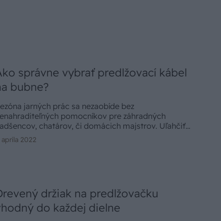
Ako správne vybrať predlžovací kábel
na bubne?
ezóna jarných prác sa nezaobíde bez
enahraditeľných pomocníkov pre záhradných
adšencov, chatárov, či domácich majstrov. Uľahčiť
rácu pomôžu navijaky alebo predlžovacie káble na
. apríla 2022
ubne slúžiace k predĺženiu napájacej siete. Stačí
atiahnuť, zapojiť potrebné náradie a môžete sa pustiť
o práce.
Drevený držiak na predlžovačku
vhodný do každej dielne