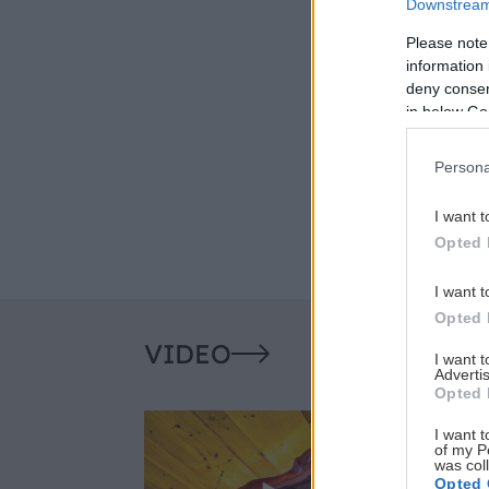
Downstream 
Please note
information 
deny consent
in below Go
Persona
I want t
Opted 
I want t
Opted 
VIDEO
I want 
Advertis
Opted 
I want t
of my P
was col
Opted 