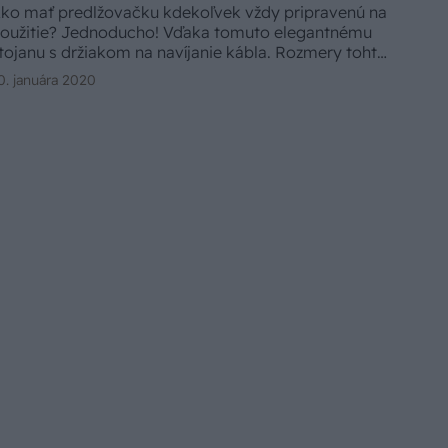
ko mať predlžovačku kdekoľvek vždy pripravenú na
oužitie? Jednoducho! Vďaka tomuto elegantnému
tojanu s držiakom na navíjanie kábla. Rozmery tohto
lepšováka si môžete prispôsobiť v závislosti od
0. januára 2020
ruhu a veľkosti predlžovačky.