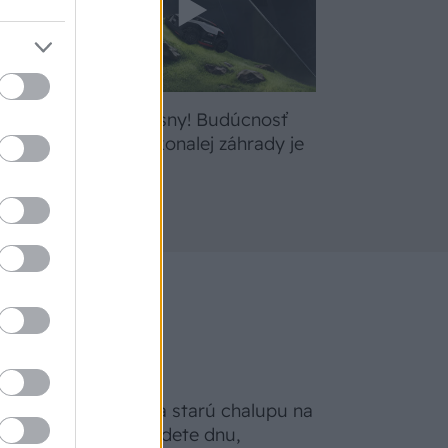
bte
Žite svoje sny! Budúcnosť
a
údržby dokonalej záhrady je
tu
Na Morave prerobila starú chalupu na
nepoznanie: Keď vojdete dnu,