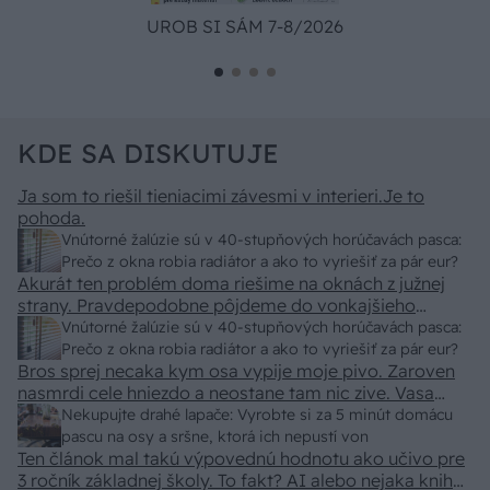
UROB SI SÁM 7-8/2026
KDE SA DISKUTUJE
Ja som to riešil tieniacimi závesmi v interieri.Je to
pohoda.
Vnútorné žalúzie sú v 40-stupňových horúčavách pasca:
Prečo z okna robia radiátor a ako to vyriešiť za pár eur?
Akurát ten problém doma riešime na oknách z južnej
strany. Pravdepodobne pôjdeme do vonkajšieho
tienenia na spôsob markízy 250x150cm. Čínsky
Vnútorné žalúzie sú v 40-stupňových horúčavách pasca:
predajcovia idú okolo 100 eur kus.
Prečo z okna robia radiátor a ako to vyriešiť za pár eur?
Bros sprej necaka kym osa vypije moje pivo. Zaroven
nasmrdi cele hniezdo a neostane tam nic zive. Vasa
pasca naucinke moc efektivne. Skor pritiahne slimaky
Nekupujte drahé lapače: Vyrobte si za 5 minút domácu
pascu na osy a sršne, ktorá ich nepustí von
Ten článok mal takú výpovednú hodnotu ako učivo pre
3 ročník základnej školy. To fakt? AI alebo nejaka kniha