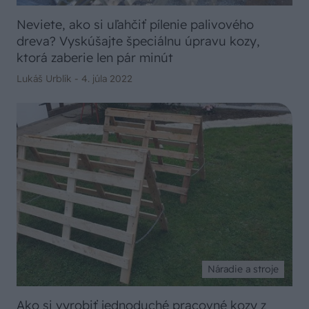
Neviete, ako si uľahčiť pílenie palivového
dreva? Vyskúšajte špeciálnu úpravu kozy,
ktorá zaberie len pár minút
Lukáš Urblík -
4. júla 2022
Náradie a stroje
Ako si vyrobiť jednoduché pracovné kozy z