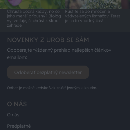
Chrústa pozná každý, no čo
Pustite sa do množenia
jeho menší príbuzný? Biológ
vždyzelených listnáčov. Teraz
vysvetľuje, či chrústik škodí
je na to vhodný čas!
záhrade
NOVINKY Z UROB SI SÁM
Odoberajte týždenný prehľad najlepších článkov
emailom:
Odoberať bezplatný newsletter
Odber je možné kedykoľvek zrušiť jedným kliknutím.
O NÁS
O nás
Predplatné