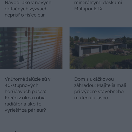
Návod, ako v nových
minerálnymi doskami
dotačných výzvach
Multipor ETX
neprísť o tisíce eur
Vnútorné žalúzie sú v
Dom s ukážkovou
40-stupňových
záhradou: Majitelia mali
horúčavách pasca:
pri výbere stavebného
Prečo z okna robia
materiálu jasno
radiátor a ako to
vyriešiť za pár eur?