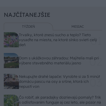
NAJČÍTANEJŠIE
TÝŽDEŇ
MESIAC
Trvalky, ktoré znesú sucho a teplo? Tieto
vysaďte na miesta, na ktoré slnko svieti celý
deň
Dom s ukážkovou záhradou: Majitelia mali pri
výbere stavebného materiálu jasno
Nekupujte drahé lapače: Vyrobte si za 5 minút
domácu pascu na osy a sršne, ktorá ich
nepustí von
Čo robiť, ak paradajky dozrievajú pomaly? Trik
s odlisťovaním funguje aj cez leto, ale pozor na