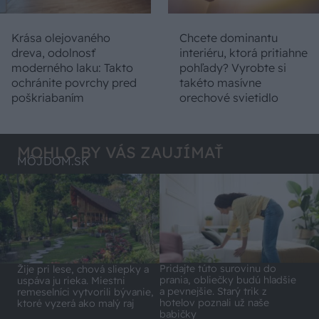
Krása olejovaného
Chcete dominantu
dreva, odolnosť
interiéru, ktorá pritiahne
moderného laku: Takto
pohľady? Vyrobte si
ochránite povrchy pred
takéto masívne
poškriabaním
orechové svietidlo
MOHLO BY VÁS ZAUJÍMAŤ
MÔJDOM.SK
Pridajte túto surovinu do
Žije pri lese, chová sliepky a
prania, obliečky budú hladšie
uspáva ju rieka. Miestni
a pevnejšie. Starý trik z
remeselníci vytvorili bývanie,
hotelov poznali už naše
ktoré vyzerá ako malý raj
babičky