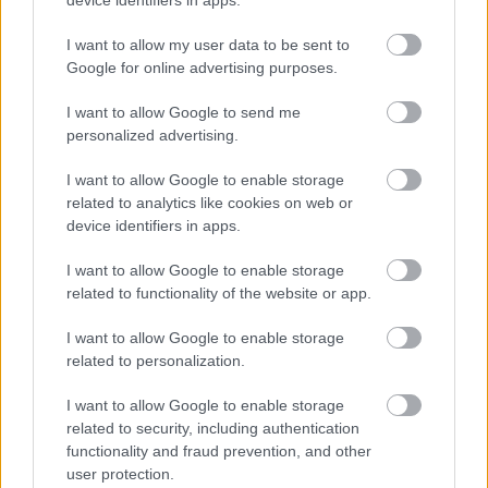
device identifiers in apps.
I want to allow my user data to be sent to
Google for online advertising purposes.
I want to allow Google to send me
personalized advertising.
Na Morave prerobila
S motorovou pílou sa
I want to allow Google to enable storage
starú chalupu na
dokáže aj podpísať.
related to analytics like cookies on web or
nepoznanie: Keď
Slovák sa nebál a v
device identifiers in apps.
vojdete dnu, zabudnete,
Čičmanoch si postavil
že nie ste v Toskánsku
montovaný domček v
I want to allow Google to enable storage
duchu tradícií
related to functionality of the website or app.
I want to allow Google to enable storage
related to personalization.
I want to allow Google to enable storage
related to security, including authentication
functionality and fraud prevention, and other
user protection.