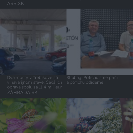
ASB.SK
Dva mosty v Trebišove sú
Strabag: Potichu sme prišli
v havarijnom stave. Čaká ich
a potichu odídeme
oprava spolu za 11,4 mil. eur
ZÁHRADA.SK