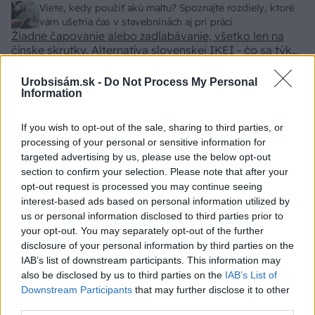
z VŠ? Dnešné rychlotvrdnuce malty - pevnosť 40 Mpa a
Viete, kedy použiť akú maltu? Spoznajte rozdiely, ktoré
doba schnutia tak 15 minut , k tomu vodotesné s
vám ušetria čas v stavebninách aj pri práci
Žiadne čapovanie alebo zadlabávanie, všetko len na
kryštálikou. A rozdiel - schnutie a zretie. Nič?
čínske skrutky. Alternatíva slovenskej IKEI - čo sa týka
pevnosti. Autor si nedal veľa námahy s remeselným
Záhradné ležadlá v obchodoch sú predražené. Toto si
spracovaním, škoda. No lepšie než ten odpad z DTD
vyrobíte pod 140 eur a je oveľa pohodlnejšie!
Urobsisám.sk -
Do Not Process My Personal
predávaný v Kauflande alebo Lídli.
Information
ZÁHRADA
If you wish to opt-out of the sale, sharing to third parties, or
processing of your personal or sensitive information for
targeted advertising by us, please use the below opt-out
section to confirm your selection. Please note that after your
opt-out request is processed you may continue seeing
interest-based ads based on personal information utilized by
us or personal information disclosed to third parties prior to
your opt-out. You may separately opt-out of the further
disclosure of your personal information by third parties on the
IAB’s list of downstream participants. This information may
also be disclosed by us to third parties on the
IAB’s List of
Trvalky, ktoré znesú
Nemusí to byť len
Downstream Participants
that may further disclose it to other
sucho a teplo? Tieto
levanduľa! 7 fialových
third parties.
vysaďte na miesta, na
krások, ktoré rozžiaria