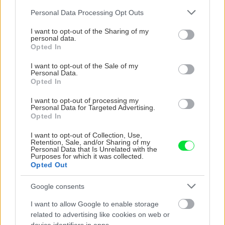
ktoré slnko svieti celý
vašu záhradu
Please note that this website/app uses one or more Google
Personal Data Processing Opt Outs
deň
services and may gather and store information including but
not limited to your visit or usage behaviour. You may click to
I want to opt-out of the Sharing of my
personal data.
grant or deny consent to Google and its third-party tags to
Opted In
use your data for below specified purposes in below Google
consent section.
I want to opt-out of the Sale of my
Personal Data.
Opted In
I want to opt-out of processing my
Personal Data for Targeted Advertising.
Opted In
Môže aspirín zachrániť
Júlový reštart uhoriek
I want to opt-out of Collection, Use,
ochabnuté izbové
nakladačiek: Ako ich
Retention, Sale, and/or Sharing of my
rastliny? Pravda vás
podporiť k druhej vlne
Personal Data that Is Unrelated with the
Purposes for which it was collected.
možno prekvapí
kvitnutia?
Opted Out
Google consents
CHALUPA
I want to allow Google to enable storage
related to advertising like cookies on web or