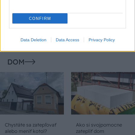
Temné stránky chalúp:
Žena, búracie kladivo a
10 najčastejších
vôňa dreva: Takáto
CONFIRM
skrytých chýb, ktoré
premena zrubu z roku
vás môžu nepríjemne
1654 sa nevidí každý
prekvapiť
deň!
Data Deletion
Data Access
Privacy Policy
DOM
Chystáte sa zatepľovať
Ako si svojpomocne
alebo meniť kotol?
zatepliť dom