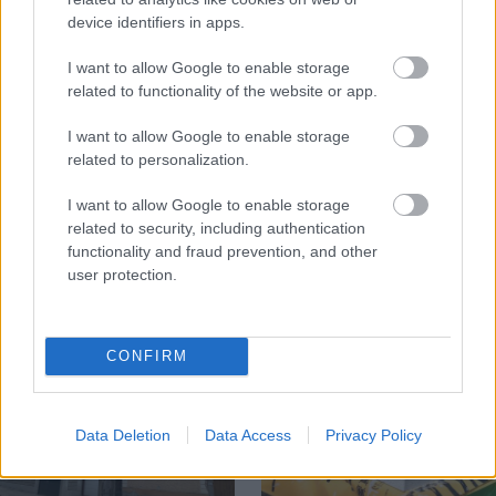
device identifiers in apps.
I want to allow Google to enable storage
related to functionality of the website or app.
Temné stránky chalúp:
Žena, búracie kladivo a
I want to allow Google to enable storage
10 najčastejších
vôňa dreva: Takáto
related to personalization.
skrytých chýb, ktoré
premena zrubu z roku
vás môžu nepríjemne
1654 sa nevidí každý
I want to allow Google to enable storage
prekvapiť
deň!
related to security, including authentication
functionality and fraud prevention, and other
user protection.
DOM
CONFIRM
Data Deletion
Data Access
Privacy Policy