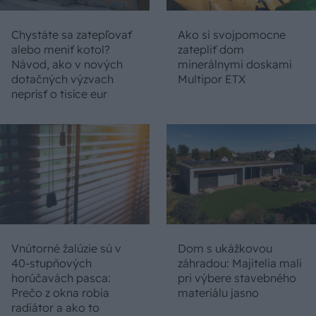
Chystáte sa zatepľovať
Ako si svojpomocne
alebo meniť kotol?
zatepliť dom
Návod, ako v nových
minerálnymi doskami
dotačných výzvach
Multipor ETX
neprísť o tisíce eur
Vnútorné žalúzie sú v
Dom s ukážkovou
40-stupňových
záhradou: Majitelia mali
horúčavách pasca:
pri výbere stavebného
Prečo z okna robia
materiálu jasno
radiátor a ako to