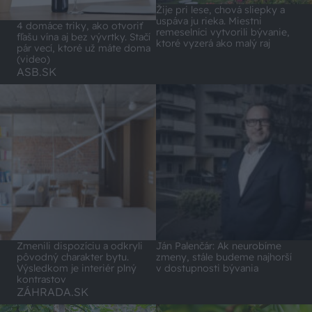
Žije pri lese, chová sliepky a
uspáva ju rieka. Miestni
4 domáce triky, ako otvoriť
remeselníci vytvorili bývanie,
fľašu vína aj bez vývrtky. Stačí
ktoré vyzerá ako malý raj
pár vecí, ktoré už máte doma
(video)
ASB.SK
Zmenili dispozíciu a odkryli
Ján Palenčár: Ak neurobíme
pôvodný charakter bytu.
zmeny, stále budeme najhorší
Výsledkom je interiér plný
v dostupnosti bývania
kontrastov
ZÁHRADA.SK