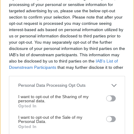
processing of your personal or sensitive information for
5 trvaliek s
Trvalky, ktoré znesú
targeted advertising by us, please use the below opt-out
panašovanými listami,
sucho a teplo? Tieto
section to confirm your selection. Please note that after your
ktoré dodajú vášmu
vysaďte na miesta, na
opt-out request is processed you may continue seeing
záhonu celosezónny
ktoré slnko svieti celý
interest-based ads based on personal information utilized by
šmrnc
deň
us or personal information disclosed to third parties prior to
your opt-out. You may separately opt-out of the further
disclosure of your personal information by third parties on the
IAB’s list of downstream participants. This information may
also be disclosed by us to third parties on the
IAB’s List of
Downstream Participants
that may further disclose it to other
third parties.
Please note that this website/app uses one or more Google
Personal Data Processing Opt Outs
services and may gather and store information including but
not limited to your visit or usage behaviour. You may click to
I want to opt-out of the Sharing of my
Nemusí to byť len
Môže aspirín zachrániť
personal data.
grant or deny consent to Google and its third-party tags to
levanduľa! 7 fialových
ochabnuté izbové
Opted In
use your data for below specified purposes in below Google
krások, ktoré rozžiaria
rastliny? Pravda vás
consent section.
I want to opt-out of the Sale of my
vašu záhradu
možno prekvapí
Personal Data.
Opted In