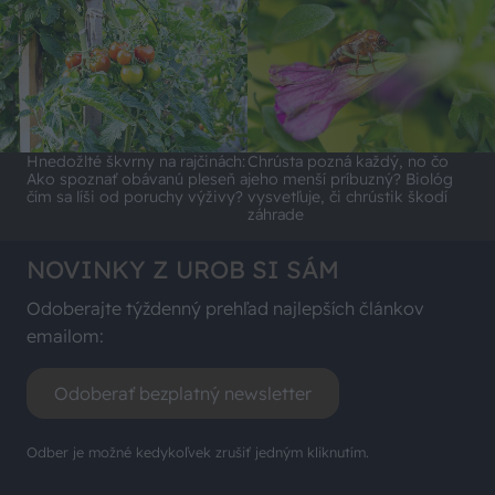
Hnedožlté škvrny na rajčinách:
Chrústa pozná každý, no čo
Ako spoznať obávanú pleseň a
jeho menší príbuzný? Biológ
čím sa líši od poruchy výživy?
vysvetľuje, či chrústik škodí
záhrade
NOVINKY Z UROB SI SÁM
Odoberajte týždenný prehľad najlepších článkov
emailom:
Odoberať bezplatný newsletter
Odber je možné kedykoľvek zrušiť jedným kliknutím.