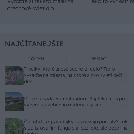
Vyrobte si takéto masívne
ako to vyriešiť r
orechové svietidlo
NAJČÍTANEJŠIE
TÝŽDEŇ
MESIAC
Trvalky, ktoré znesú sucho a teplo? Tieto
vysaďte na miesta, na ktoré slnko svieti celý
deň
Dom s ukážkovou záhradou: Majitelia mali pri
výbere stavebného materiálu jasno
Čo robiť, ak paradajky dozrievajú pomaly? Trik
s odlisťovaním funguje aj cez leto, ale pozor na