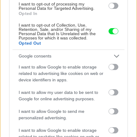
I want to opt-out of processing my
Personal Data for Targeted Advertising.
CHALUPA
Opted In
I want to opt-out of Collection, Use,
Retention, Sale, and/or Sharing of my
Personal Data that Is Unrelated with the
Purposes for which it was collected.
Opted Out
Google consents
I want to allow Google to enable storage
related to advertising like cookies on web or
Na Morave prerobila
S motorovou pílou sa
device identifiers in apps.
starú chalupu na
dokáže aj podpísať.
nepoznanie: Keď
Slovák sa nebál a v
I want to allow my user data to be sent to
vojdete dnu, zabudnete,
Čičmanoch si postavil
Google for online advertising purposes.
že nie ste v Toskánsku
montovaný domček v
duchu tradícií
I want to allow Google to send me
personalized advertising.
I want to allow Google to enable storage
related to analytics like cookies on web or