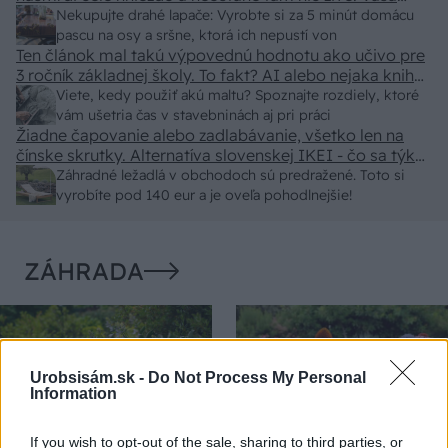
pasca naucinke moc efektivne. Skor pritiahne slimaky
Nekupujte drahé lapače: Vyrobte si za 5 minút domácu
pascu na osy a sršne, ktorá ich nepustí von
Ten článok mal takú výpovednú hodnotu ako učivo pre
3 ročník základnej školy. To fakt? AI alebo nejaka kniha
z VŠ? Dnešné rychlotvrdnuce malty - pevnosť 40 Mpa a
Viete, kedy použiť akú maltu? Spoznajte rozdiely, ktoré
doba schnutia tak 15 minut , k tomu vodotesné s
vám ušetria čas v stavebninách aj pri práci
Žiadne čapovanie alebo zadlabávanie, všetko len na
kryštálikou. A rozdiel - schnutie a zretie. Nič?
čínske skrutky. Alternatíva slovenskej IKEI - čo sa týka
pevnosti. Autor si nedal veľa námahy s remeselným
Záhradné ležadlá v obchodoch sú predražené. Toto si
spracovaním, škoda. No lepšie než ten odpad z DTD
vyrobíte pod 140 eur a je oveľa pohodlnejšie!
predávaný v Kauflande alebo Lídli.
ZÁHRADA
Urobsisám.sk -
Do Not Process My Personal
Information
If you wish to opt-out of the sale, sharing to third parties, or