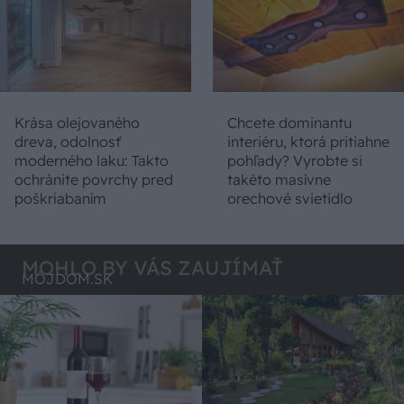
Krása olejovaného
Chcete dominantu
dreva, odolnosť
interiéru, ktorá pritiahne
moderného laku: Takto
pohľady? Vyrobte si
ochránite povrchy pred
takéto masívne
poškriabaním
orechové svietidlo
MOHLO BY VÁS ZAUJÍMAŤ
MÔJDOM.SK