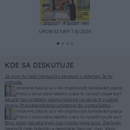
UROB SI SÁM 7-8/2026
KDE SA DISKUTUJE
Ja som to riešil tieniacimi závesmi v interieri.Je to
pohoda.
Vnútorné žalúzie sú v 40-stupňových horúčavách pasca:
Prečo z okna robia radiátor a ako to vyriešiť za pár eur?
Akurát ten problém doma riešime na oknách z južnej
strany. Pravdepodobne pôjdeme do vonkajšieho
tienenia na spôsob markízy 250x150cm. Čínsky
Vnútorné žalúzie sú v 40-stupňových horúčavách pasca:
predajcovia idú okolo 100 eur kus.
Prečo z okna robia radiátor a ako to vyriešiť za pár eur?
Bros sprej necaka kym osa vypije moje pivo. Zaroven
nasmrdi cele hniezdo a neostane tam nic zive. Vasa