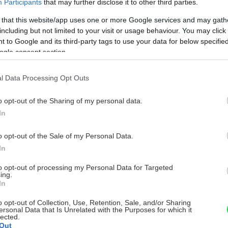
Participants
that may further disclose it to other third parties.
 that this website/app uses one or more Google services and may gath
including but not limited to your visit or usage behaviour. You may click 
 to Google and its third-party tags to use your data for below specifi
ogle consent section.
l Data Processing Opt Outs
o opt-out of the Sharing of my personal data.
In
o opt-out of the Sale of my Personal Data.
In
to opt-out of processing my Personal Data for Targeted
ing.
In
o opt-out of Collection, Use, Retention, Sale, and/or Sharing
ersonal Data that Is Unrelated with the Purposes for which it
lected.
Out