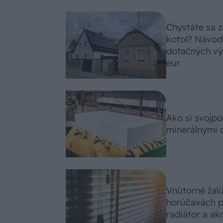
Chystáte sa z
kotol? Návod
dotačných výz
eur
Ako si svojp
minerálnymi 
Vnútorné žal
horúčavách p
radiátor a ako