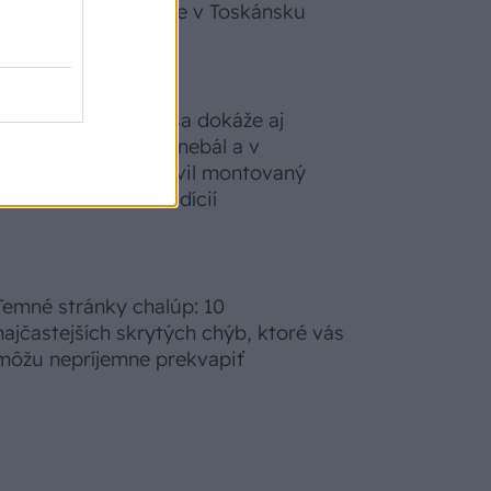
zabudnete, že nie ste v Toskánsku
S motorovou pílou sa dokáže aj
podpísať. Slovák sa nebál a v
Čičmanoch si postavil montovaný
domček v duchu tradícií
Temné stránky chalúp: 10
najčastejších skrytých chýb, ktoré vás
môžu nepríjemne prekvapiť