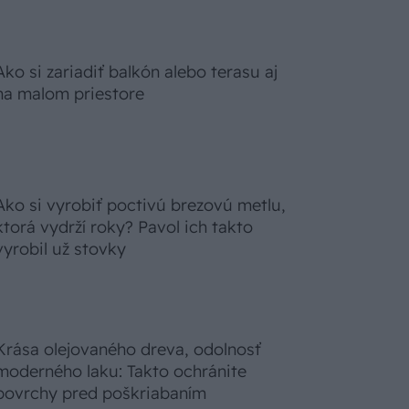
Ako si zariadiť balkón alebo terasu aj
na malom priestore
Ako si vyrobiť poctivú brezovú metlu,
ktorá vydrží roky? Pavol ich takto
vyrobil už stovky
Krása olejovaného dreva, odolnosť
moderného laku: Takto ochránite
povrchy pred poškriabaním