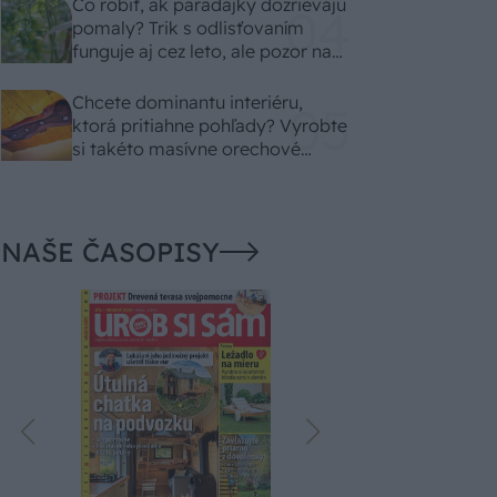
Čo robiť, ak paradajky dozrievajú
pomaly? Trik s odlisťovaním
funguje aj cez leto, ale pozor na
chyby
Chcete dominantu interiéru,
ktorá pritiahne pohľady? Vyrobte
si takéto masívne orechové
svietidlo
NAŠE ČASOPISY