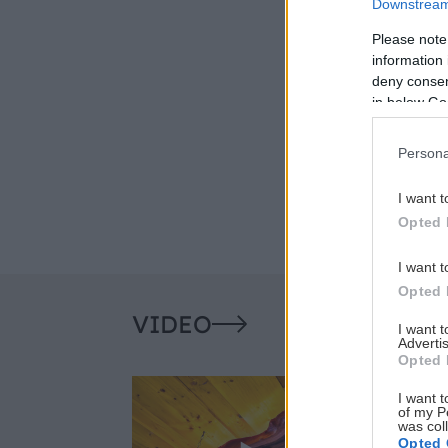
Downstream 
Please note
information 
deny consent
in below Go
Persona
I want t
Opted 
I want t
Opted 
VIDEO
I want 
Advertis
Opted 
I want t
of my P
was col
Opted 