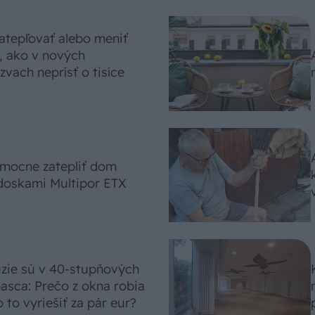
atepľovať alebo meniť
, ako v nových
vach neprísť o tisíce
omocne zatepliť dom
doskami Multipor ETX
úzie sú v 40-stupňových
asca: Prečo z okna robia
 to vyriešiť za pár eur?