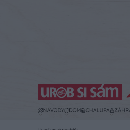
NÁVODY
DOM
CHALUPA
ZÁHR
Úvod
nová predajňa