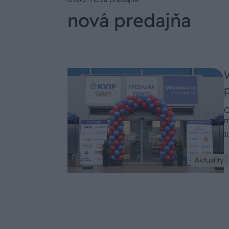
nová predajňa
O
m
1
Aktuality