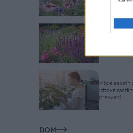
slnko svieti c
Nemusí to byť
fialových krá
záhradu
Môže aspirín
izbové rastli
prekvapí
DOM