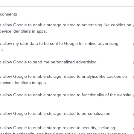
consents
o allow Google to enable storage related to advertising like cookies on
evice identifiers in apps.
o klasická izolácia
Poznáte Šittov rez? Uro
ubia v mrazoch zlyháva
ho na marhuliach v júni 
o allow my user data to be sent to Google for online advertising
o to vyriešiť raz a navždy
budúci rok vám kvety
s.
nezničia jarné mrazy
to allow Google to send me personalized advertising.
o allow Google to enable storage related to analytics like cookies on
evice identifiers in apps.
o allow Google to enable storage related to functionality of the website
CHALUPA
o allow Google to enable storage related to personalization.
é znesú sucho a teplo?
o allow Google to enable storage related to security, including
 na miesta, na ktoré
cation functionality and fraud prevention, and other user protection.