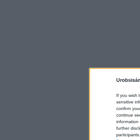
Urobsisám
If you wish 
sensitive in
confirm you
continue se
information 
further disc
participants