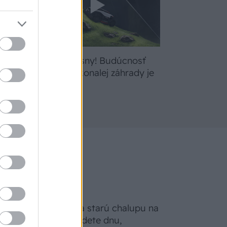
bte
Žite svoje sny! Budúcnosť
a
údržby dokonalej záhrady je
tu
Na Morave prerobila starú chalupu na
nepoznanie: Keď vojdete dnu,