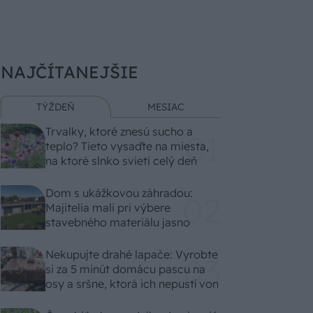
NAJČÍTANEJŠIE
TÝŽDEŇ
MESIAC
Trvalky, ktoré znesú sucho a
teplo? Tieto vysaďte na miesta,
na ktoré slnko svieti celý deň
Dom s ukážkovou záhradou:
Majitelia mali pri výbere
stavebného materiálu jasno
Nekupujte drahé lapače: Vyrobte
si za 5 minút domácu pascu na
osy a sršne, ktorá ich nepustí von