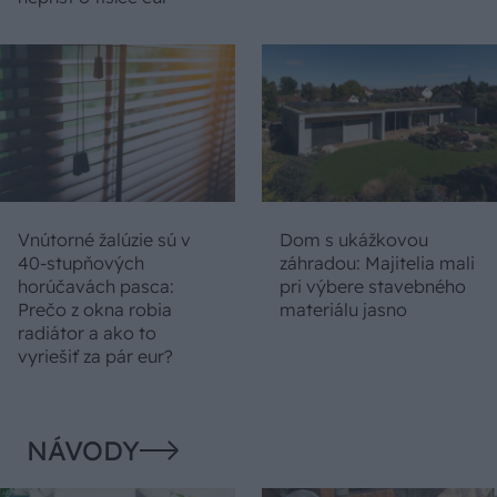
Vnútorné žalúzie sú v
Dom s ukážkovou
40-stupňových
záhradou: Majitelia mali
horúčavách pasca:
pri výbere stavebného
Prečo z okna robia
materiálu jasno
radiátor a ako to
vyriešiť za pár eur?
NÁVODY