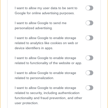
I want to allow my user data to be sent to
Google for online advertising purposes.
I want to allow Google to send me
Na Morave prerobila
S motorovou pílou sa
personalized advertising.
starú chalupu na
dokáže aj podpísať.
nepoznanie: Keď
Slovák sa nebál a v
I want to allow Google to enable storage
vojdete dnu, zabudnete,
Čičmanoch si postavil
related to analytics like cookies on web or
že nie ste v Toskánsku
montovaný domček v
device identifiers in apps.
duchu tradícií
I want to allow Google to enable storage
related to functionality of the website or app.
I want to allow Google to enable storage
related to personalization.
I want to allow Google to enable storage
related to security, including authentication
functionality and fraud prevention, and other
user protection.
Temné stránky chalúp:
Žena, búracie kladivo a