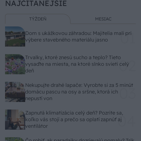
NAJČÍTANEJŠIE
TÝŽDEŇ
MESIAC
Dom s ukážkovou záhradou: Majitelia mali pri
výbere stavebného materiálu jasno
Trvalky, ktoré znesú sucho a teplo? Tieto
vysaďte na miesta, na ktoré slnko svieti celý
deň
Nekupujte drahé lapače: Vyrobte si za 5 minút
domácu pascu na osy a sršne, ktorá ich
nepustí von
Zapnutá klimatizácia celý deň? Pozrite sa,
koľko vás stojí a prečo sa oplatí zapnúť aj
ventilátor
Čo robiť, ak paradajky dozrievajú pomaly? Trik