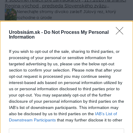
Regina-východ , predseda Slovenského zväzu
záhradkárov pán Jakubech tvrdil, že to, že vlky sú
Nenechajte stromy divoko zarásť! Júlový rez, ktorý
neproduktívne , nie je pravda. Aj vlky je možné použiť
rozhodne o úrode
pri formovaní koruny a budú rodiť.
Urobsisám.sk -
Do Not Process My Personal
Information
ZÁHRADA
If you wish to opt-out of the sale, sharing to third parties, or
processing of your personal or sensitive information for
targeted advertising by us, please use the below opt-out
section to confirm your selection. Please note that after your
opt-out request is processed you may continue seeing
interest-based ads based on personal information utilized by
us or personal information disclosed to third parties prior to
your opt-out. You may separately opt-out of the further
disclosure of your personal information by third parties on the
Trvalky, ktoré znesú
Nemusí to byť len
IAB’s list of downstream participants. This information may
sucho a teplo? Tieto
levanduľa! 7 fialových
also be disclosed by us to third parties on the
IAB’s List of
vysaďte na miesta, na
krások, ktoré rozžiaria
Downstream Participants
that may further disclose it to other
ktoré slnko svieti celý
vašu záhradu
third parties.
deň