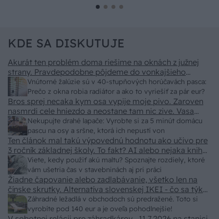
KDE SA DISKUTUJE
Akurát ten problém doma riešime na oknách z južnej
strany. Pravdepodobne pôjdeme do vonkajšieho
tienenia na spôsob markízy 250x150cm. Čínsky
Vnútorné žalúzie sú v 40-stupňových horúčavách pasca:
predajcovia idú okolo 100 eur kus.
Prečo z okna robia radiátor a ako to vyriešiť za pár eur?
Bros sprej necaka kym osa vypije moje pivo. Zaroven
nasmrdi cele hniezdo a neostane tam nic zive. Vasa
pasca naucinke moc efektivne. Skor pritiahne slimaky
Nekupujte drahé lapače: Vyrobte si za 5 minút domácu
pascu na osy a sršne, ktorá ich nepustí von
Ten článok mal takú výpovednú hodnotu ako učivo pre
3 ročník základnej školy. To fakt? AI alebo nejaka kniha
z VŠ? Dnešné rychlotvrdnuce malty - pevnosť 40 Mpa a
Viete, kedy použiť akú maltu? Spoznajte rozdiely, ktoré
doba schnutia tak 15 minut , k tomu vodotesné s
vám ušetria čas v stavebninách aj pri práci
Žiadne čapovanie alebo zadlabávanie, všetko len na
kryštálikou. A rozdiel - schnutie a zretie. Nič?
čínske skrutky. Alternatíva slovenskej IKEI - čo sa týka
pevnosti. Autor si nedal veľa námahy s remeselným
Záhradné ležadlá v obchodoch sú predražené. Toto si
spracovaním, škoda. No lepšie než ten odpad z DTD
vyrobíte pod 140 eur a je oveľa pohodlnejšie!
predávaný v Kauflande alebo Lídli.
V sobotnej relácii pre záhradkárov , 11.7.2026 na stanici