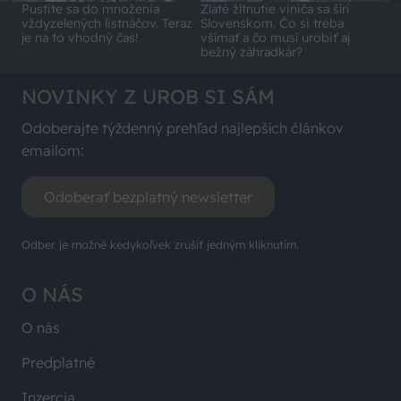
Pustite sa do množenia
Zlaté žltnutie viniča sa šíri
vždyzelených listnáčov. Teraz
Slovenskom. Čo si treba
je na to vhodný čas!
všímať a čo musí urobiť aj
bežný záhradkár?
NOVINKY Z UROB SI SÁM
Odoberajte týždenný prehľad najlepších článkov
emailom:
Odoberať bezplatný newsletter
Odber je možné kedykoľvek zrušiť jedným kliknutím.
O NÁS
O nás
Predplatné
Inzercia