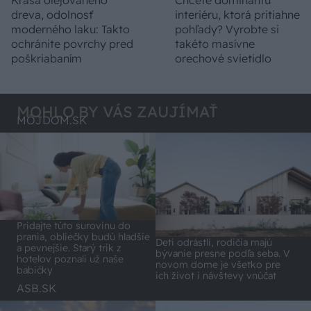
Krása olejovaného
Chcete dominantu
dreva, odolnosť
interiéru, ktorá pritiahne
moderného laku: Takto
pohľady? Vyrobte si
ochránite povrchy pred
takéto masívne
poškriabaním
orechové svietidlo
MOHLO BY VÁS ZAUJÍMAŤ
MÔJDOM.SK
Pridajte túto surovinu do
prania, obliečky budú hladšie
Deti odrástli, rodičia majú
a pevnejšie. Starý trik z
bývanie presne podľa seba. V
hotelov poznali už naše
novom dome je všetko pre
babičky
ich život i návštevy vnúčat
ASB.SK