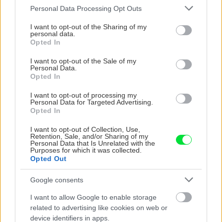
Please note that this website/app uses one or more Google
Personal Data Processing Opt Outs
services and may gather and store information including but
not limited to your visit or usage behaviour. You may click to
I want to opt-out of the Sharing of my
personal data.
grant or deny consent to Google and its third-party tags to
Opted In
use your data for below specified purposes in below Google
consent section.
I want to opt-out of the Sale of my
Personal Data.
Opted In
I want to opt-out of processing my
Môže aspirín zachrániť
Júlový reštart uhoriek
Personal Data for Targeted Advertising.
ochabnuté izbové
nakladačiek: Ako ich
Opted In
rastliny? Pravda vás
podporiť k druhej vlne
možno prekvapí
kvitnutia?
I want to opt-out of Collection, Use,
Retention, Sale, and/or Sharing of my
Personal Data that Is Unrelated with the
Purposes for which it was collected.
Opted Out
CHALUPA
Google consents
I want to allow Google to enable storage
related to advertising like cookies on web or
device identifiers in apps.