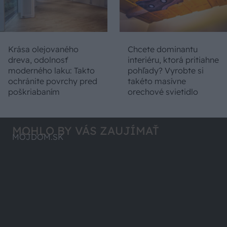
Krása olejovaného
Chcete dominantu
dreva, odolnosť
interiéru, ktorá pritiahne
moderného laku: Takto
pohľady? Vyrobte si
ochránite povrchy pred
takéto masívne
poškriabaním
orechové svietidlo
MOHLO BY VÁS ZAUJÍMAŤ
MÔJDOM.SK