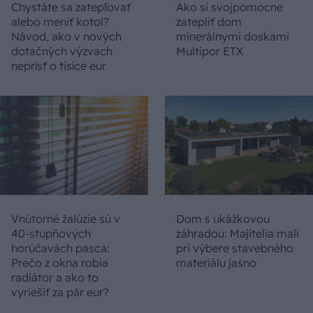
Chystáte sa zatepľovať
Ako si svojpomocne
alebo meniť kotol?
zatepliť dom
Návod, ako v nových
minerálnymi doskami
dotačných výzvach
Multipor ETX
neprísť o tisíce eur
Vnútorné žalúzie sú v
Dom s ukážkovou
40-stupňových
záhradou: Majitelia mali
horúčavách pasca:
pri výbere stavebného
Prečo z okna robia
materiálu jasno
radiátor a ako to
vyriešiť za pár eur?