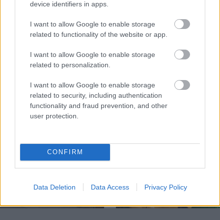
device identifiers in apps.
I want to allow Google to enable storage
related to functionality of the website or app.
Temné stránky chalúp:
Žena, búracie kladivo a
10 najčastejších
vôňa dreva: Takáto
I want to allow Google to enable storage
skrytých chýb, ktoré
premena zrubu z roku
related to personalization.
vás môžu nepríjemne
1654 sa nevidí každý
prekvapiť
deň!
I want to allow Google to enable storage
related to security, including authentication
functionality and fraud prevention, and other
user protection.
DOM
CONFIRM
Data Deletion
Data Access
Privacy Policy