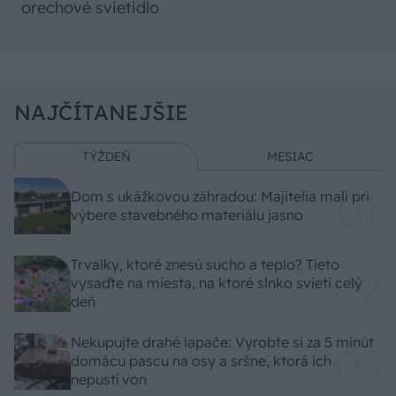
orechové svietidlo
NAJČÍTANEJŠIE
TÝŽDEŇ
MESIAC
Dom s ukážkovou záhradou: Majitelia mali pri
výbere stavebného materiálu jasno
Trvalky, ktoré znesú sucho a teplo? Tieto
vysaďte na miesta, na ktoré slnko svieti celý
deň
Nekupujte drahé lapače: Vyrobte si za 5 minút
domácu pascu na osy a sršne, ktorá ich
nepustí von