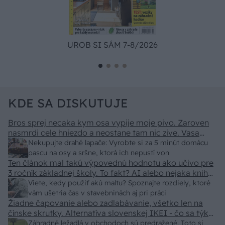
UROB SI SÁM 7-8/2026
KDE SA DISKUTUJE
Bros sprej necaka kym osa vypije moje pivo. Zaroven
nasmrdi cele hniezdo a neostane tam nic zive. Vasa
pasca naucinke moc efektivne. Skor pritiahne slimaky
Nekupujte drahé lapače: Vyrobte si za 5 minút domácu
pascu na osy a sršne, ktorá ich nepustí von
Ten článok mal takú výpovednú hodnotu ako učivo pre
3 ročník základnej školy. To fakt? AI alebo nejaka kniha
z VŠ? Dnešné rychlotvrdnuce malty - pevnosť 40 Mpa a
Viete, kedy použiť akú maltu? Spoznajte rozdiely, ktoré
doba schnutia tak 15 minut , k tomu vodotesné s
vám ušetria čas v stavebninách aj pri práci
Žiadne čapovanie alebo zadlabávanie, všetko len na
kryštálikou. A rozdiel - schnutie a zretie. Nič?
čínske skrutky. Alternatíva slovenskej IKEI - čo sa týka
pevnosti. Autor si nedal veľa námahy s remeselným
Záhradné ležadlá v obchodoch sú predražené. Toto si