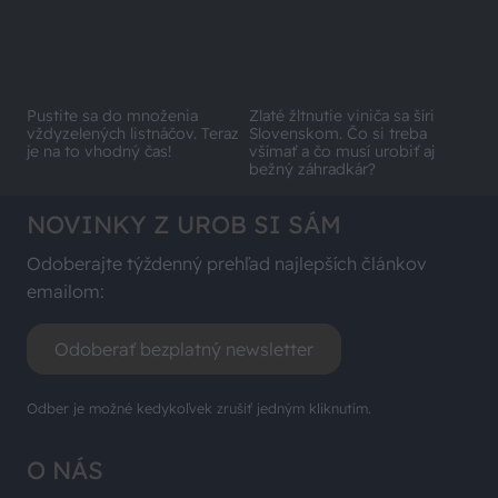
Pustite sa do množenia
Zlaté žltnutie viniča sa šíri
vždyzelených listnáčov. Teraz
Slovenskom. Čo si treba
je na to vhodný čas!
všímať a čo musí urobiť aj
bežný záhradkár?
NOVINKY Z UROB SI SÁM
Odoberajte týždenný prehľad najlepších článkov
emailom:
Odoberať bezplatný newsletter
Odber je možné kedykoľvek zrušiť jedným kliknutím.
O NÁS