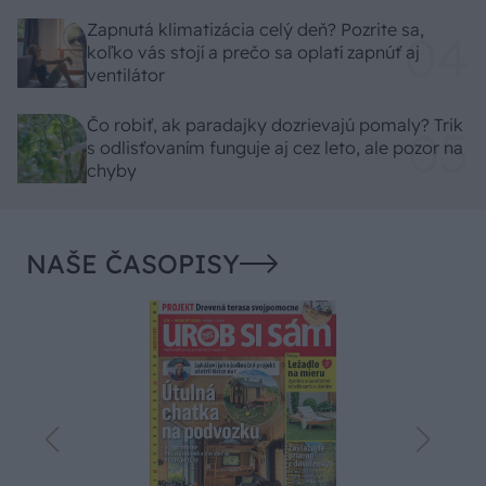
Zapnutá klimatizácia celý deň? Pozrite sa,
koľko vás stojí a prečo sa oplatí zapnúť aj
ventilátor
Čo robiť, ak paradajky dozrievajú pomaly? Trik
s odlisťovaním funguje aj cez leto, ale pozor na
chyby
NAŠE ČASOPISY