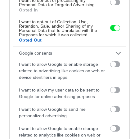
I want to opt-out of processing my
Personal Data for Targeted Advertising.
Opted In
I want to opt-out of Collection, Use,
Retention, Sale, and/or Sharing of my
Personal Data that Is Unrelated with the
Purposes for which it was collected.
Opted Out
Google consents
Na Morave prerobila
S motorovou pílou sa
I want to allow Google to enable storage
starú chalupu na
dokáže aj podpísať.
related to advertising like cookies on web or
nepoznanie: Keď
Slovák sa nebál a v
device identifiers in apps.
vojdete dnu, zabudnete,
Čičmanoch si postavil
že nie ste v Toskánsku
montovaný domček v
I want to allow my user data to be sent to
duchu tradícií
Google for online advertising purposes.
I want to allow Google to send me
personalized advertising.
I want to allow Google to enable storage
related to analytics like cookies on web or