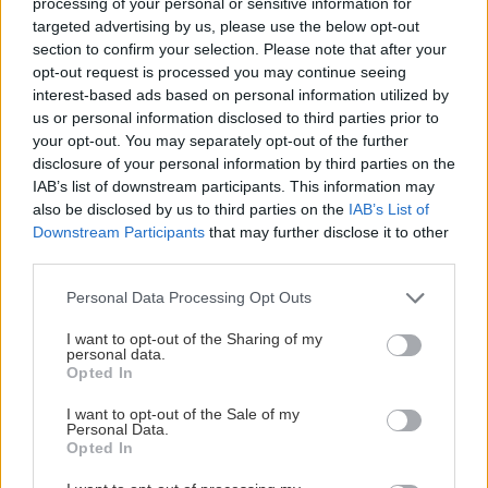
processing of your personal or sensitive information for
sucho a teplo? Tieto
levanduľa! 7 fialových
targeted advertising by us, please use the below opt-out
vysaďte na miesta, na
krások, ktoré rozžiaria
section to confirm your selection. Please note that after your
ktoré slnko svieti celý
vašu záhradu
opt-out request is processed you may continue seeing
deň
interest-based ads based on personal information utilized by
us or personal information disclosed to third parties prior to
your opt-out. You may separately opt-out of the further
disclosure of your personal information by third parties on the
IAB’s list of downstream participants. This information may
also be disclosed by us to third parties on the
IAB’s List of
Downstream Participants
that may further disclose it to other
third parties.
Please note that this website/app uses one or more Google
Personal Data Processing Opt Outs
services and may gather and store information including but
Môže aspirín zachrániť
Júlový reštart uhoriek
not limited to your visit or usage behaviour. You may click to
I want to opt-out of the Sharing of my
ochabnuté izbové
nakladačiek: Ako ich
personal data.
grant or deny consent to Google and its third-party tags to
rastliny? Pravda vás
podporiť k druhej vlne
Opted In
use your data for below specified purposes in below Google
možno prekvapí
kvitnutia?
consent section.
I want to opt-out of the Sale of my
Personal Data.
Opted In
CHALUPA