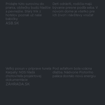
Pridajte túto surovinu do
Deti odrástli, rodičia majú
prania, obliečky budú hladšie
bývanie presne podľa seba. V
a pevnejšie. Starý trik z
novom dome je všetko pre
hotelov poznali už naše
ich život i návštevy vnúčat
babičky
ASB.SK
Veľký posun v príprave tunela
Pod asfaltom bola vzácna
Karpaty: NDS hľadá
dlažba. Nádvorie Pistoriho
zhotoviteľa projektovej
paláca dostalo novú energiu
dokumentácie
ZÁHRADA.SK