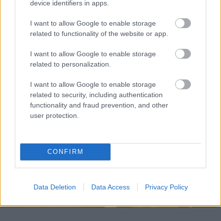
device identifiers in apps.
I want to allow Google to enable storage
related to functionality of the website or app.
Temné stránky chalúp:
Žena, búracie kladivo a
10 najčastejších
vôňa dreva: Takáto
I want to allow Google to enable storage
skrytých chýb, ktoré
premena zrubu z roku
related to personalization.
vás môžu nepríjemne
1654 sa nevidí každý
prekvapiť
deň!
I want to allow Google to enable storage
related to security, including authentication
functionality and fraud prevention, and other
user protection.
DOM
CONFIRM
Data Deletion
Data Access
Privacy Policy