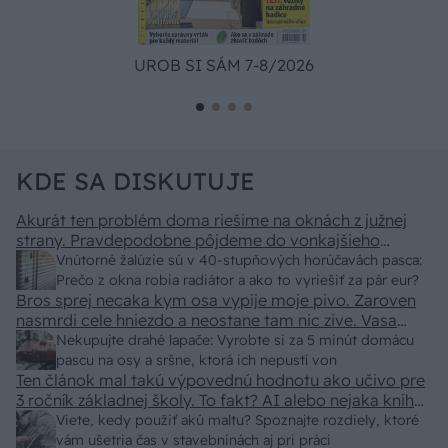
UROB SI SÁM 7-8/2026
KDE SA DISKUTUJE
Akurát ten problém doma riešime na oknách z južnej
strany. Pravdepodobne pôjdeme do vonkajšieho
tienenia na spôsob markízy 250x150cm. Čínsky
Vnútorné žalúzie sú v 40-stupňových horúčavách pasca:
predajcovia idú okolo 100 eur kus.
Prečo z okna robia radiátor a ako to vyriešiť za pár eur?
Bros sprej necaka kym osa vypije moje pivo. Zaroven
nasmrdi cele hniezdo a neostane tam nic zive. Vasa
pasca naucinke moc efektivne. Skor pritiahne slimaky
Nekupujte drahé lapače: Vyrobte si za 5 minút domácu
pascu na osy a sršne, ktorá ich nepustí von
Ten článok mal takú výpovednú hodnotu ako učivo pre
3 ročník základnej školy. To fakt? AI alebo nejaka kniha
z VŠ? Dnešné rychlotvrdnuce malty - pevnosť 40 Mpa a
Viete, kedy použiť akú maltu? Spoznajte rozdiely, ktoré
doba schnutia tak 15 minut , k tomu vodotesné s
vám ušetria čas v stavebninách aj pri práci