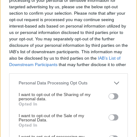
processing of your personal or sensitive information for
sucho a teplo? Tieto
levanduľa! 7 fialových
targeted advertising by us, please use the below opt-out
vysaďte na miesta, na
krások, ktoré rozžiaria
section to confirm your selection. Please note that after your
ktoré slnko svieti celý
vašu záhradu
opt-out request is processed you may continue seeing
deň
interest-based ads based on personal information utilized by
us or personal information disclosed to third parties prior to
your opt-out. You may separately opt-out of the further
disclosure of your personal information by third parties on the
IAB’s list of downstream participants. This information may
also be disclosed by us to third parties on the
IAB’s List of
Downstream Participants
that may further disclose it to other
third parties.
Please note that this website/app uses one or more Google
Personal Data Processing Opt Outs
services and may gather and store information including but
Môže aspirín zachrániť
Júlový reštart uhoriek
not limited to your visit or usage behaviour. You may click to
I want to opt-out of the Sharing of my
ochabnuté izbové
nakladačiek: Ako ich
personal data.
grant or deny consent to Google and its third-party tags to
rastliny? Pravda vás
podporiť k druhej vlne
Opted In
use your data for below specified purposes in below Google
možno prekvapí
kvitnutia?
consent section.
I want to opt-out of the Sale of my
Personal Data.
Opted In
CHALUPA
I want to opt-out of processing my