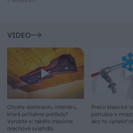
3. októbra 2017
VIDEO
Chcete dominantu interiéru,
Prečo klasická iz
ktorá pritiahne pohľady?
potrubia v mrazo
Vyrobte si takéto masívne
ako to vyriešiť r
orechové svietidlo