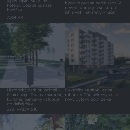
a pevnejšie. Starý trik z
bývanie presne podľa seba. V
hotelov poznali už naše
novom dome je všetko pre
babičky
ich život i návštevy vnúčat
ASB.SK
Historický park pri kaštieli v
Električka na skok, les za
Senici ožije. Obnova národnej
rohom. V Dúbravke vyrastie
kultúrnej pamiatky vstupuje
nový bytový dom Zelka
do ďalšej fázy
ZÁHRADA.SK