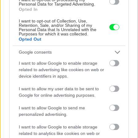
Personal Data for Targeted Advertising.
Opted In
I want to opt-out of Collection, Use,
Retention, Sale, and/or Sharing of my
Personal Data that Is Unrelated with the
Purposes for which it was collected.
Opted Out
Google consents
Na Morave prerobila
S motorovou pílou sa
I want to allow Google to enable storage
starú chalupu na
dokáže aj podpísať.
related to advertising like cookies on web or
nepoznanie: Keď
Slovák sa nebál a v
device identifiers in apps.
vojdete dnu, zabudnete,
Čičmanoch si postavil
že nie ste v Toskánsku
montovaný domček v
I want to allow my user data to be sent to
duchu tradícií
Google for online advertising purposes.
I want to allow Google to send me
personalized advertising.
I want to allow Google to enable storage
related to analytics like cookies on web or