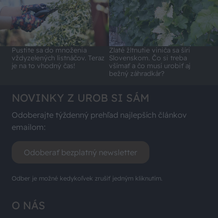
Pustite sa do množenia
Zlaté žltnutie viniča sa šíri
vždyzelených listnáčov. Teraz
Slovenskom. Čo si treba
je na to vhodný čas!
všímať a čo musí urobiť aj
bežný záhradkár?
NOVINKY Z UROB SI SÁM
Odoberajte týždenný prehľad najlepších článkov
emailom:
Odoberať bezplatný newsletter
Odber je možné kedykoľvek zrušiť jedným kliknutím.
O NÁS