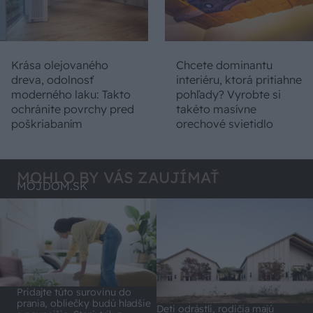
Krása olejovaného
Chcete dominantu
dreva, odolnosť
interiéru, ktorá pritiahne
moderného laku: Takto
pohľady? Vyrobte si
ochránite povrchy pred
takéto masívne
poškriabaním
orechové svietidlo
MOHLO BY VÁS ZAUJÍMAŤ
MÔJDOM.SK
Pridajte túto surovinu do
prania, obliečky budú hladšie
Deti odrástli, rodičia majú