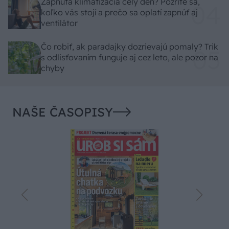
Zapnutá klimatizácia celý deň? Pozrite sa,
koľko vás stojí a prečo sa oplatí zapnúť aj
ventilátor
Čo robiť, ak paradajky dozrievajú pomaly? Trik
s odlisťovaním funguje aj cez leto, ale pozor na
chyby
NAŠE ČASOPISY