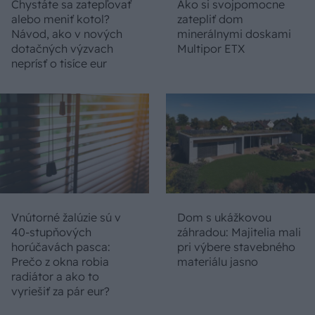
Chystáte sa zatepľovať
Ako si svojpomocne
alebo meniť kotol?
zatepliť dom
Návod, ako v nových
minerálnymi doskami
dotačných výzvach
Multipor ETX
neprísť o tisíce eur
Vnútorné žalúzie sú v
Dom s ukážkovou
40-stupňových
záhradou: Majitelia mali
horúčavách pasca:
pri výbere stavebného
Prečo z okna robia
materiálu jasno
radiátor a ako to
vyriešiť za pár eur?