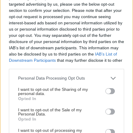
sucho a teplo? Tieto
levanduľa! 7 fialových
targeted advertising by us, please use the below opt-out
vysaďte na miesta, na
krások, ktoré rozžiaria
section to confirm your selection. Please note that after your
ktoré slnko svieti celý
vašu záhradu
opt-out request is processed you may continue seeing
deň
interest-based ads based on personal information utilized by
us or personal information disclosed to third parties prior to
your opt-out. You may separately opt-out of the further
disclosure of your personal information by third parties on the
IAB’s list of downstream participants. This information may
also be disclosed by us to third parties on the
IAB’s List of
Downstream Participants
that may further disclose it to other
third parties.
Please note that this website/app uses one or more Google
Personal Data Processing Opt Outs
services and may gather and store information including but
Môže aspirín zachrániť
Júlový reštart uhoriek
not limited to your visit or usage behaviour. You may click to
I want to opt-out of the Sharing of my
ochabnuté izbové
nakladačiek: Ako ich
personal data.
grant or deny consent to Google and its third-party tags to
rastliny? Pravda vás
podporiť k druhej vlne
Opted In
use your data for below specified purposes in below Google
možno prekvapí
kvitnutia?
consent section.
I want to opt-out of the Sale of my
Personal Data.
Opted In
CHALUPA
I want to opt-out of processing my