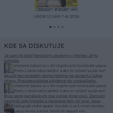
UROB SI SÁM 7-8/2026
KDE SA DISKUTUJE
Ja som to riešil tieniacimi závesmi v interieri.Je to
pohoda.
Vnútorné žalúzie sú v 40-stupňových horúčavách pasca:
Prečo z okna robia radiátor a ako to vyriešiť za pár eur?
Akurát ten problém doma riešime na oknách z južnej
strany. Pravdepodobne pôjdeme do vonkajšieho
tienenia na spôsob markízy 250x150cm. Čínsky
Vnútorné žalúzie sú v 40-stupňových horúčavách pasca:
predajcovia idú okolo 100 eur kus.
Prečo z okna robia radiátor a ako to vyriešiť za pár eur?
Bros sprej necaka kym osa vypije moje pivo. Zaroven
nasmrdi cele hniezdo a neostane tam nic zive. Vasa
pasca naucinke moc efektivne. Skor pritiahne slimaky
Nekupujte drahé lapače: Vyrobte si za 5 minút domácu
pascu na osy a sršne, ktorá ich nepustí von