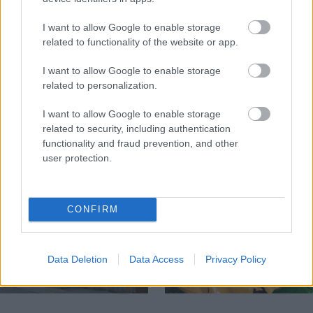
I want to allow Google to enable storage
related to functionality of the website or app.
Temné stránky chalúp:
Žena, búracie kladivo a
10 najčastejších
vôňa dreva: Takáto
I want to allow Google to enable storage
skrytých chýb, ktoré
premena zrubu z roku
related to personalization.
vás môžu nepríjemne
1654 sa nevidí každý
prekvapiť
deň!
I want to allow Google to enable storage
related to security, including authentication
functionality and fraud prevention, and other
user protection.
DOM
CONFIRM
Data Deletion
Data Access
Privacy Policy