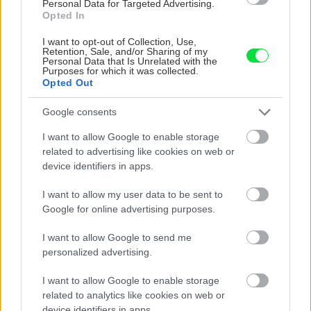
Personal Data for Targeted Advertising.
Opted In
I want to opt-out of Collection, Use,
Retention, Sale, and/or Sharing of my
Personal Data that Is Unrelated with the
Purposes for which it was collected.
Opted Out
Google consents
I want to allow Google to enable storage
Na Morave prerobila
S motorovou pílou sa
related to advertising like cookies on web or
starú chalupu na
dokáže aj podpísať.
device identifiers in apps.
nepoznanie: Keď
Slovák sa nebál a v
vojdete dnu, zabudnete,
Čičmanoch si postavil
I want to allow my user data to be sent to
že nie ste v Toskánsku
montovaný domček v
Google for online advertising purposes.
duchu tradícií
I want to allow Google to send me
personalized advertising.
I want to allow Google to enable storage
related to analytics like cookies on web or
device identifiers in apps.