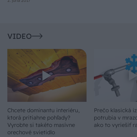
2. júna 2017
VIDEO
Chcete dominantu interiéru,
Prečo klasická iz
ktorá pritiahne pohľady?
potrubia v mrazo
Vyrobte si takéto masívne
ako to vyriešiť r
orechové svietidlo