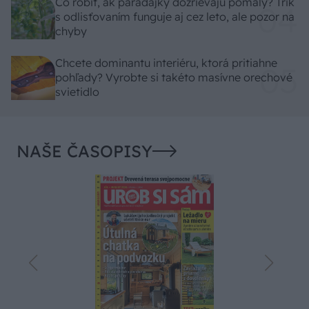
Čo robiť, ak paradajky dozrievajú pomaly? Trik
s odlisťovaním funguje aj cez leto, ale pozor na
chyby
Chcete dominantu interiéru, ktorá pritiahne
pohľady? Vyrobte si takéto masívne orechové
svietidlo
NAŠE ČASOPISY