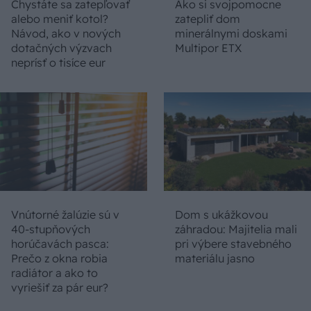
Chystáte sa zatepľovať
Ako si svojpomocne
alebo meniť kotol?
zatepliť dom
Návod, ako v nových
minerálnymi doskami
dotačných výzvach
Multipor ETX
neprísť o tisíce eur
Vnútorné žalúzie sú v
Dom s ukážkovou
40-stupňových
záhradou: Majitelia mali
horúčavách pasca:
pri výbere stavebného
Prečo z okna robia
materiálu jasno
radiátor a ako to
vyriešiť za pár eur?