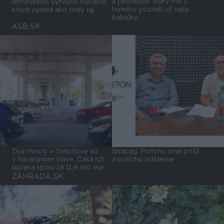
a pevnejšie. Starý trik z
remeselníci vytvorili bývanie,
hotelov poznali už naše
ktoré vyzerá ako malý raj
babičky
ASB.SK
Dva mosty v Trebišove sú
Strabag: Potichu sme prišli
v havarijnom stave. Čaká ich
a potichu odídeme
oprava spolu za 11,4 mil. eur
ZÁHRADA.SK