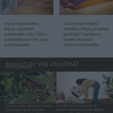
Krása olejovaného
Chcete dominantu
dreva, odolnosť
interiéru, ktorá pritiahne
moderného laku: Takto
pohľady? Vyrobte si
ochránite povrchy pred
takéto masívne
poškriabaním
orechové svietidlo
MOHLO BY VÁS ZAUJÍMAŤ
MÔJDOM.SK
Pridajte túto surovinu do
Žije pri lese, chová sliepky a
prania, obliečky budú hladšie
uspáva ju rieka. Miestni