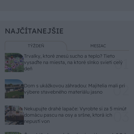
NAJČÍTANEJŠIE
TÝŽDEŇ
MESIAC
Trvalky, ktoré znesú sucho a teplo? Tieto
vysaďte na miesta, na ktoré slnko svieti celý
deň
Dom s ukážkovou záhradou: Majitelia mali pri
výbere stavebného materiálu jasno
Nekupujte drahé lapače: Vyrobte si za 5 minút
domácu pascu na osy a sršne, ktorá ich
nepustí von