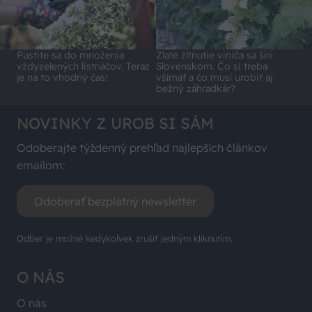
Pustite sa do množenia
Zlaté žltnutie viniča sa šíri
vždyzelených listnáčov. Teraz
Slovenskom. Čo si treba
je na to vhodný čas!
všímať a čo musí urobiť aj
bežný záhradkár?
NOVINKY Z UROB SI SÁM
Odoberajte týždenný prehľad najlepších článkov
emailom:
Odoberať bezplatný newsletter
Odber je možné kedykoľvek zrušiť jedným kliknutím.
O NÁS
O nás