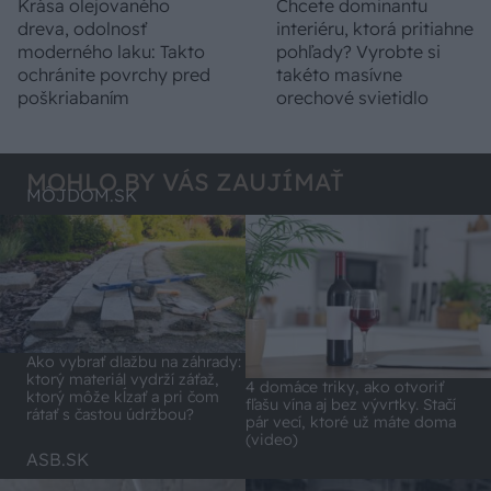
Krása olejovaného
Chcete dominantu
dreva, odolnosť
interiéru, ktorá pritiahne
moderného laku: Takto
pohľady? Vyrobte si
ochránite povrchy pred
takéto masívne
poškriabaním
orechové svietidlo
MOHLO BY VÁS ZAUJÍMAŤ
MÔJDOM.SK
Ako vybrať dlažbu na záhrady:
ktorý materiál vydrží záťaž,
4 domáce triky, ako otvoriť
ktorý môže kĺzať a pri čom
fľašu vína aj bez vývrtky. Stačí
rátať s častou údržbou?
pár vecí, ktoré už máte doma
(video)
ASB.SK