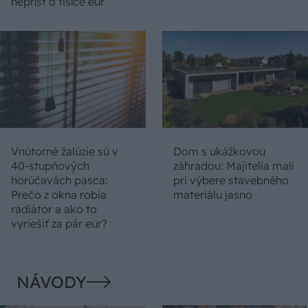
neprísť o tisíce eur
Vnútorné žalúzie sú v
Dom s ukážkovou
40-stupňových
záhradou: Majitelia mali
horúčavách pasca:
pri výbere stavebného
Prečo z okna robia
materiálu jasno
radiátor a ako to
vyriešiť za pár eur?
NÁVODY