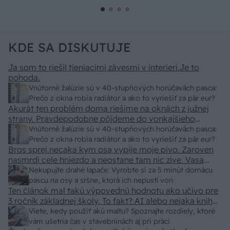
KDE SA DISKUTUJE
Ja som to riešil tieniacimi závesmi v interieri.Je to
pohoda.
Vnútorné žalúzie sú v 40-stupňových horúčavách pasca:
Prečo z okna robia radiátor a ako to vyriešiť za pár eur?
Akurát ten problém doma riešime na oknách z južnej
strany. Pravdepodobne pôjdeme do vonkajšieho
tienenia na spôsob markízy 250x150cm. Čínsky
Vnútorné žalúzie sú v 40-stupňových horúčavách pasca:
predajcovia idú okolo 100 eur kus.
Prečo z okna robia radiátor a ako to vyriešiť za pár eur?
Bros sprej necaka kym osa vypije moje pivo. Zaroven
nasmrdi cele hniezdo a neostane tam nic zive. Vasa
pasca naucinke moc efektivne. Skor pritiahne slimaky
Nekupujte drahé lapače: Vyrobte si za 5 minút domácu
pascu na osy a sršne, ktorá ich nepustí von
Ten článok mal takú výpovednú hodnotu ako učivo pre
3 ročník základnej školy. To fakt? AI alebo nejaka kniha
z VŠ? Dnešné rychlotvrdnuce malty - pevnosť 40 Mpa a
Viete, kedy použiť akú maltu? Spoznajte rozdiely, ktoré
doba schnutia tak 15 minut , k tomu vodotesné s
vám ušetria čas v stavebninách aj pri práci