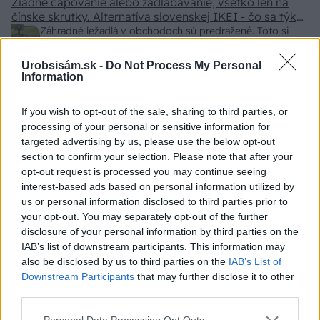
Žiadne čapovanie alebo zadlabávanie, všetko len na
kryštálikou. A rozdiel - schnutie a zretie. Nič?
čínske skrutky. Alternatíva slovenskej IKEI - čo sa týka
pevnosti. Autor si nedal veľa námahy s remeselným
Záhradné ležadlá v obchodoch sú predražené. Toto si
spracovaním, škoda. No lepšie než ten odpad z DTD
vyrobíte pod 140 eur a je oveľa pohodlnejšie!
predávaný v Kauflande alebo Lídli.
Urobsisám.sk -
Do Not Process My Personal
Information
ZÁHRADA
If you wish to opt-out of the sale, sharing to third parties, or
processing of your personal or sensitive information for
targeted advertising by us, please use the below opt-out
section to confirm your selection. Please note that after your
opt-out request is processed you may continue seeing
interest-based ads based on personal information utilized by
us or personal information disclosed to third parties prior to
your opt-out. You may separately opt-out of the further
disclosure of your personal information by third parties on the
IAB’s list of downstream participants. This information may
5 trvaliek s
Trvalky, ktoré znesú
also be disclosed by us to third parties on the
IAB’s List of
panašovanými listami,
sucho a teplo? Tieto
Downstream Participants
that may further disclose it to other
ktoré dodajú vášmu
vysaďte na miesta, na
third parties.
záhonu celosezónny
ktoré slnko svieti celý
šmrnc
deň
Please note that this website/app uses one or more Google
Personal Data Processing Opt Outs