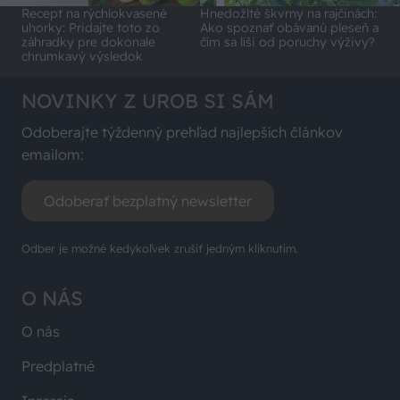
Recept na rýchlokvasené
Hnedožlté škvrny na rajčinách:
uhorky: Pridajte toto zo
Ako spoznať obávanú pleseň a
záhradky pre dokonale
čím sa líši od poruchy výživy?
chrumkavý výsledok
NOVINKY Z UROB SI SÁM
Odoberajte týždenný prehľad najlepších článkov
emailom:
Odoberať bezplatný newsletter
Odber je možné kedykoľvek zrušiť jedným kliknutím.
O NÁS
O nás
Predplatné