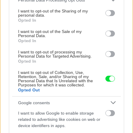
services and may gather and store information including but
not limited to your visit or usage behaviour. You may click to
I want to opt-out of the Sharing of my
personal data.
grant or deny consent to Google and its third-party tags to
Opted In
use your data for below specified purposes in below Google
consent section.
I want to opt-out of the Sale of my
Personal Data.
Opted In
I want to opt-out of processing my
Personal Data for Targeted Advertising.
Nemusí to byť len
Môže aspirín zachrániť
Opted In
levanduľa! 7 fialových
ochabnuté izbové
krások, ktoré rozžiaria
rastliny? Pravda vás
I want to opt-out of Collection, Use,
Retention, Sale, and/or Sharing of my
vašu záhradu
možno prekvapí
Personal Data that Is Unrelated with the
Purposes for which it was collected.
Opted Out
CHALUPA
Google consents
I want to allow Google to enable storage
related to advertising like cookies on web or
device identifiers in apps.