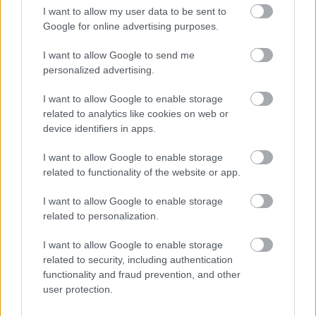
I want to allow my user data to be sent to
Google for online advertising purposes.
I want to allow Google to send me
personalized advertising.
Na Morave prerobila
S motorovou pílou sa
starú chalupu na
dokáže aj podpísať.
I want to allow Google to enable storage
nepoznanie: Keď
Slovák sa nebál a v
related to analytics like cookies on web or
vojdete dnu, zabudnete,
Čičmanoch si postavil
device identifiers in apps.
že nie ste v Toskánsku
montovaný domček v
duchu tradícií
I want to allow Google to enable storage
related to functionality of the website or app.
I want to allow Google to enable storage
related to personalization.
I want to allow Google to enable storage
related to security, including authentication
functionality and fraud prevention, and other
user protection.
Temné stránky chalúp:
Žena, búracie kladivo a