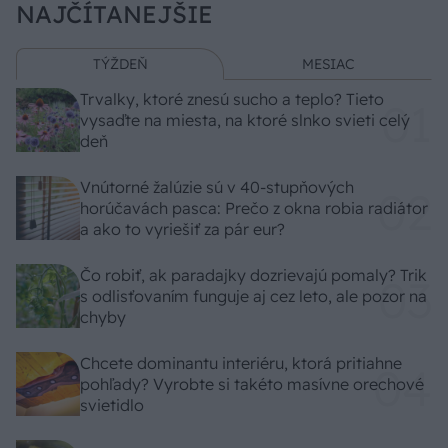
NAJČÍTANEJŠIE
TÝŽDEŇ
MESIAC
Trvalky, ktoré znesú sucho a teplo? Tieto
vysaďte na miesta, na ktoré slnko svieti celý
deň
Vnútorné žalúzie sú v 40-stupňových
horúčavách pasca: Prečo z okna robia radiátor
a ako to vyriešiť za pár eur?
Čo robiť, ak paradajky dozrievajú pomaly? Trik
s odlisťovaním funguje aj cez leto, ale pozor na
chyby
Chcete dominantu interiéru, ktorá pritiahne
pohľady? Vyrobte si takéto masívne orechové
svietidlo