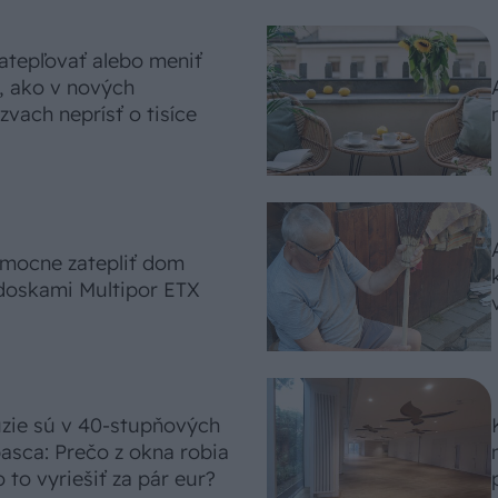
atepľovať alebo meniť
, ako v nových
vach neprísť o tisíce
omocne zatepliť dom
doskami Multipor ETX
úzie sú v 40-stupňových
asca: Prečo z okna robia
 to vyriešiť za pár eur?