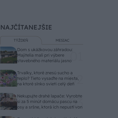
NAJČÍTANEJŠIE
TÝŽDEŇ
MESIAC
Dom s ukážkovou záhradou:
Majitelia mali pri výbere
stavebného materiálu jasno
Trvalky, ktoré znesú sucho a
teplo? Tieto vysaďte na miesta,
na ktoré slnko svieti celý deň
Nekupujte drahé lapače: Vyrobte
si za 5 minút domácu pascu na
osy a sršne, ktorá ich nepustí von