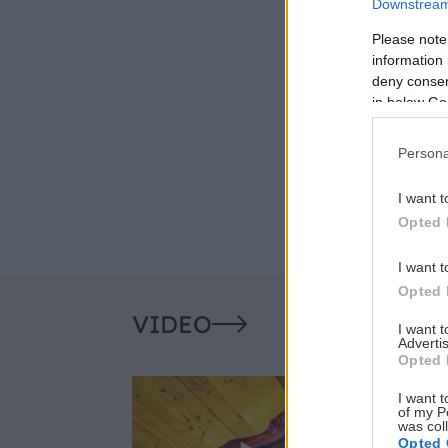
Downstream 
Please note
information 
deny consent
in below Go
Persona
I want t
Opted 
I want t
Opted 
VIDEO
I want 
Advertis
Opted 
I want t
of my P
was col
Opted 