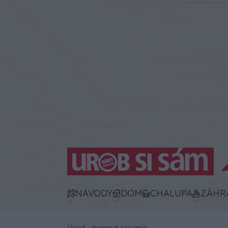
NÁVODY
DOM
CHALUPA
ZÁHR
Úvod
dverové kovanie