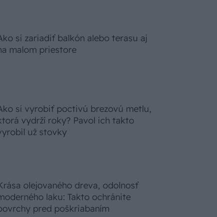
Ako si zariadiť balkón alebo terasu aj
na malom priestore
Ako si vyrobiť poctivú brezovú metlu,
ktorá vydrží roky? Pavol ich takto
vyrobil už stovky
Krása olejovaného dreva, odolnosť
moderného laku: Takto ochránite
povrchy pred poškriabaním