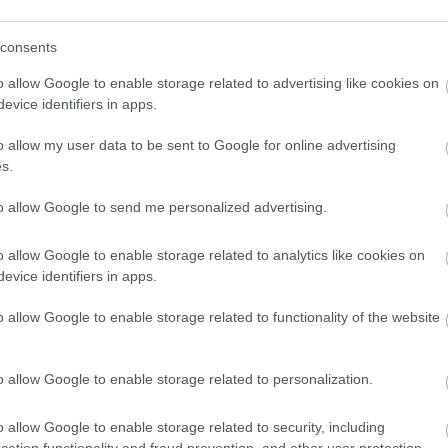
consents
o allow Google to enable storage related to advertising like cookies on
evice identifiers in apps.
o klasická izolácia
Poznáte Šittov rez? Uro
ubia v mrazoch zlyháva
ho na marhuliach v júni 
o allow my user data to be sent to Google for online advertising
o to vyriešiť raz a navždy
budúci rok vám kvety
s.
nezničia jarné mrazy
to allow Google to send me personalized advertising.
o allow Google to enable storage related to analytics like cookies on
evice identifiers in apps.
o allow Google to enable storage related to functionality of the website
CHALUPA
o allow Google to enable storage related to personalization.
é znesú sucho a teplo?
o allow Google to enable storage related to security, including
 na miesta, na ktoré
cation functionality and fraud prevention, and other user protection.