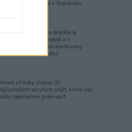
zabudnete, že nie ste v Toskánsku
S motorovou pílou sa dokáže aj
podpísať. Slovák sa nebál a v
Čičmanoch si postavil montovaný
domček v duchu tradícií
Temné stránky chalúp: 10
najčastejších skrytých chýb, ktoré vás
môžu nepríjemne prekvapiť