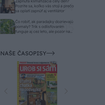
Zapnutá klimatizácia celý deň?
Pozrite sa, koľko vás stojí a prečo
sa oplatí zapnúť aj ventilátor
Čo robiť, ak paradajky dozrievajú
pomaly? Trik s odlisťovaním
funguje aj cez leto, ale pozor na
chyby
NAŠE ČASOPISY