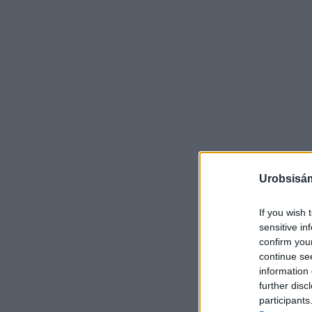
Urobsisám
If you wish 
sensitive in
confirm you
continue se
information 
further disc
participants