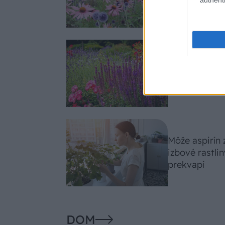
slnko svieti c
Nemusí to byť
fialových krá
záhradu
Môže aspirín
izbové rastli
prekvapí
DOM