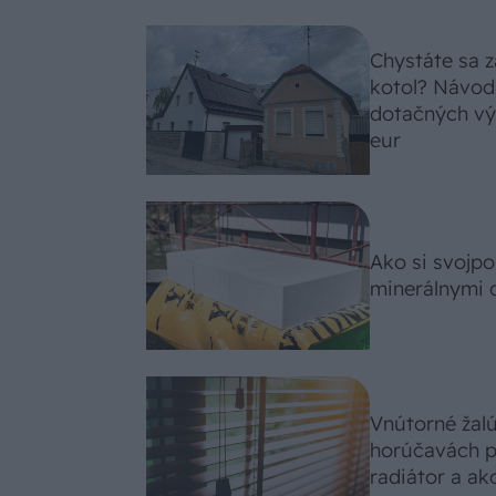
Chystáte sa z
kotol? Návod
dotačných výz
eur
Ako si svojp
minerálnymi 
Vnútorné žal
horúčavách p
radiátor a ako