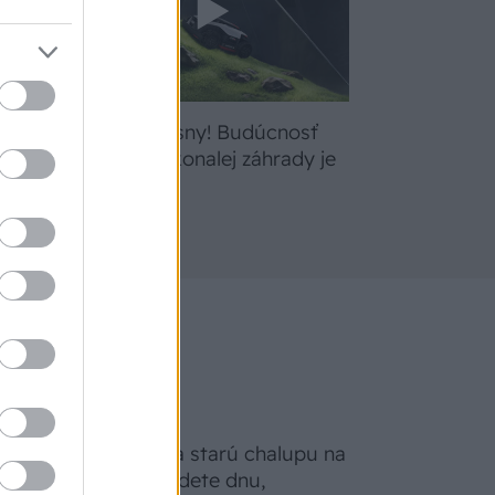
bte
Žite svoje sny! Budúcnosť
a
údržby dokonalej záhrady je
tu
Na Morave prerobila starú chalupu na
nepoznanie: Keď vojdete dnu,