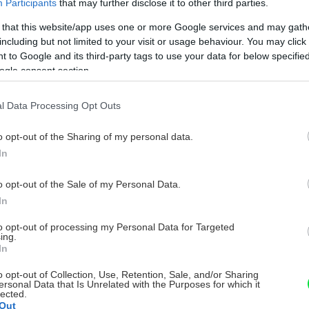
Participants
that may further disclose it to other third parties.
 that this website/app uses one or more Google services and may gath
including but not limited to your visit or usage behaviour. You may click 
 to Google and its third-party tags to use your data for below specifi
ogle consent section.
l Data Processing Opt Outs
o opt-out of the Sharing of my personal data.
In
o opt-out of the Sale of my Personal Data.
In
to opt-out of processing my Personal Data for Targeted
ing.
In
o opt-out of Collection, Use, Retention, Sale, and/or Sharing
ersonal Data that Is Unrelated with the Purposes for which it
lected.
Out