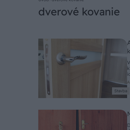
dverové kovanie
V
k
i
A
Stavba
D