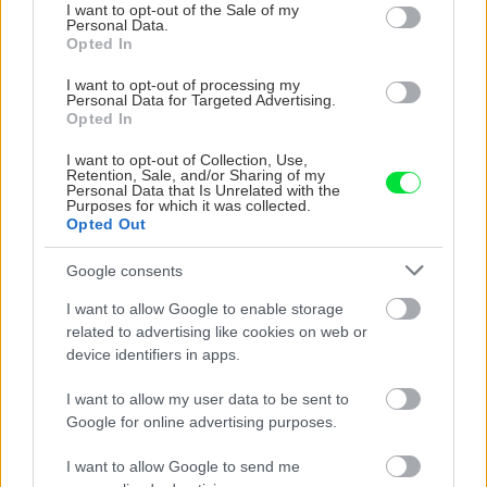
consent section.
vojdete dnu, zabudnete,
Čičmanoch si postavil
I want to opt-out of the Sale of my
Personal Data.
že nie ste v Toskánsku
montovaný domček v
Opted In
duchu tradícií
I want to opt-out of processing my
Personal Data for Targeted Advertising.
Opted In
I want to opt-out of Collection, Use,
Retention, Sale, and/or Sharing of my
Personal Data that Is Unrelated with the
Purposes for which it was collected.
Opted Out
Google consents
Temné stránky chalúp:
Žena, búracie kladivo a
I want to allow Google to enable storage
10 najčastejších
vôňa dreva: Takáto
related to advertising like cookies on web or
skrytých chýb, ktoré
premena zrubu z roku
device identifiers in apps.
vás môžu nepríjemne
1654 sa nevidí každý
prekvapiť
deň!
I want to allow my user data to be sent to
Google for online advertising purposes.
I want to allow Google to send me
DOM