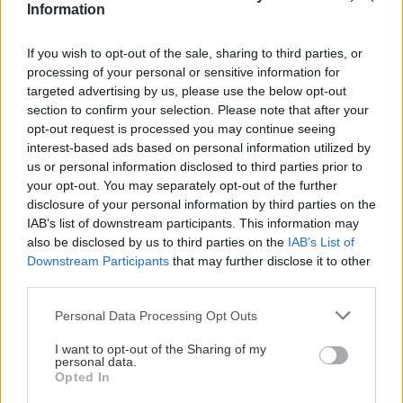
Information
Môže aspirín zachrániť
Júlový reštart uhoriek
ochabnuté izbové
nakladačiek: Ako ich
If you wish to opt-out of the sale, sharing to third parties, or
rastliny? Pravda vás
podporiť k druhej vlne
processing of your personal or sensitive information for
možno prekvapí
kvitnutia?
targeted advertising by us, please use the below opt-out
section to confirm your selection. Please note that after your
opt-out request is processed you may continue seeing
interest-based ads based on personal information utilized by
CHALUPA
us or personal information disclosed to third parties prior to
your opt-out. You may separately opt-out of the further
disclosure of your personal information by third parties on the
IAB’s list of downstream participants. This information may
also be disclosed by us to third parties on the
IAB’s List of
Downstream Participants
that may further disclose it to other
third parties.
Please note that this website/app uses one or more Google
Personal Data Processing Opt Outs
services and may gather and store information including but
not limited to your visit or usage behaviour. You may click to
I want to opt-out of the Sharing of my
Na Morave prerobila
S motorovou pílou sa
personal data.
grant or deny consent to Google and its third-party tags to
starú chalupu na
dokáže aj podpísať.
Opted In
use your data for below specified purposes in below Google
nepoznanie: Keď
Slovák sa nebál a v