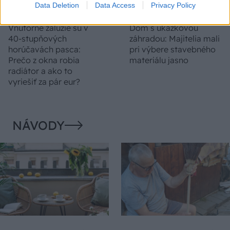
Data Deletion
Data Access
Privacy Policy
Vnútorné žalúzie sú v
Dom s ukážkovou
40-stupňových
záhradou: Majitelia mali
horúčavách pasca:
pri výbere stavebného
Prečo z okna robia
materiálu jasno
radiátor a ako to
vyriešiť za pár eur?
NÁVODY