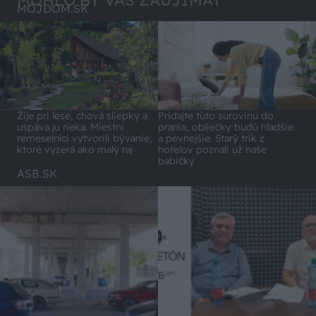
MOHLO BY VÁS ZAUJÍMAŤ
MÔJDOM.SK
Pridajte túto surovinu do
Žije pri lese, chová sliepky a
prania, obliečky budú hladšie
uspáva ju rieka. Miestni
a pevnejšie. Starý trik z
remeselníci vytvorili bývanie,
hotelov poznali už naše
ktoré vyzerá ako malý raj
babičky
ASB.SK