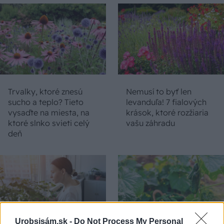
Trvalky, ktoré znesú
Nemusí to byť len
sucho a teplo? Tieto
levanduľa! 7 fialových
vysaďte na miesta, na
krások, ktoré rozžiaria
ktoré slnko svieti celý
vašu záhradu
deň
Urobsisám.sk -
Do Not Process My Personal