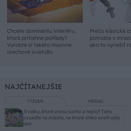
Chcete dominantu interiéru,
Prečo klasická iz
ktorá pritiahne pohľady?
potrubia v mrazo
Vyrobte si takéto masívne
ako to vyriešiť r
orechové svietidlo
NAJČÍTANEJŠIE
TÝŽDEŇ
MESIAC
Trvalky, ktoré znesú sucho a teplo? Tieto
vysaďte na miesta, na ktoré slnko svieti celý
deň