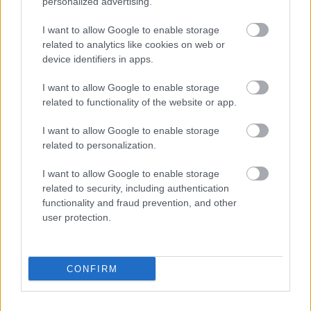
personalized advertising.
I want to allow Google to enable storage
related to analytics like cookies on web or
device identifiers in apps.
I want to allow Google to enable storage
related to functionality of the website or app.
I want to allow Google to enable storage
Chystáte sa zatepľovať
Ako si svojpomocne
related to personalization.
alebo meniť kotol?
zatepliť dom
Návod, ako v nových
minerálnymi doskami
I want to allow Google to enable storage
dotačných výzvach
Multipor ETX
related to security, including authentication
neprísť o tisíce eur
functionality and fraud prevention, and other
user protection.
CONFIRM