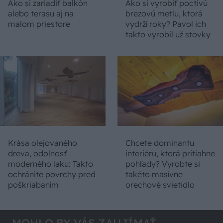
Ako si zariadiť balkón
Ako si vyrobiť poctivú
alebo terasu aj na
brezovú metlu, ktorá
malom priestore
vydrží roky? Pavol ich
takto vyrobil už stovky
Krása olejovaného
Chcete dominantu
dreva, odolnosť
interiéru, ktorá pritiahne
moderného laku: Takto
pohľady? Vyrobte si
ochránite povrchy pred
takéto masívne
poškriabaním
orechové svietidlo