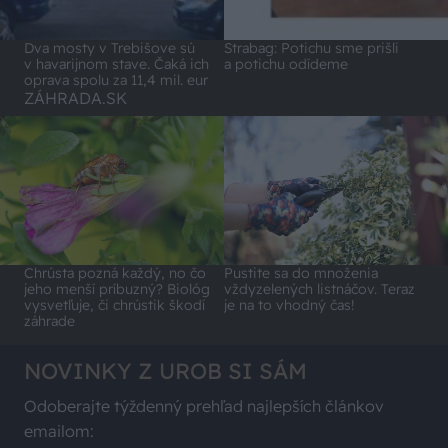
Dva mosty v Trebišove sú
Strabag: Potichu sme prišli
v havarijnom stave. Čaká ich
a potichu odídeme
oprava spolu za 11,4 mil. eur
ZÁHRADA.SK
Chrústa pozná každý, no čo
Pustite sa do množenia
jeho menší príbuzný? Biológ
vždyzelených listnáčov. Teraz
vysvetľuje, či chrústik škodí
je na to vhodný čas!
záhrade
NOVINKY Z UROB SI SÁM
Odoberajte týždenný prehľad najlepších článkov
emailom: