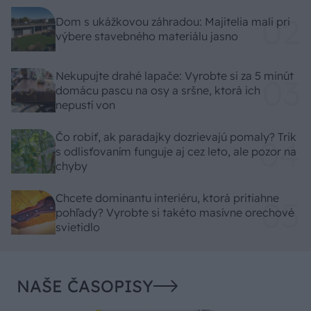
Dom s ukážkovou záhradou: Majitelia mali pri
výbere stavebného materiálu jasno
Nekupujte drahé lapače: Vyrobte si za 5 minút
domácu pascu na osy a sršne, ktorá ich
nepustí von
Čo robiť, ak paradajky dozrievajú pomaly? Trik
s odlisťovaním funguje aj cez leto, ale pozor na
chyby
Chcete dominantu interiéru, ktorá pritiahne
pohľady? Vyrobte si takéto masívne orechové
svietidlo
NAŠE ČASOPISY