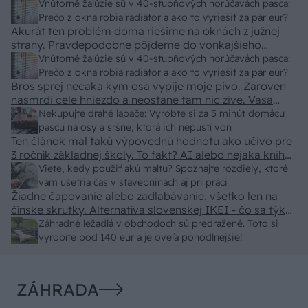
Vnútorné žalúzie sú v 40-stupňových horúčavách pasca:
Prečo z okna robia radiátor a ako to vyriešiť za pár eur?
Akurát ten problém doma riešime na oknách z južnej
strany. Pravdepodobne pôjdeme do vonkajšieho
tienenia na spôsob markízy 250x150cm. Čínsky
Vnútorné žalúzie sú v 40-stupňových horúčavách pasca:
predajcovia idú okolo 100 eur kus.
Prečo z okna robia radiátor a ako to vyriešiť za pár eur?
Bros sprej necaka kym osa vypije moje pivo. Zaroven
nasmrdi cele hniezdo a neostane tam nic zive. Vasa
pasca naucinke moc efektivne. Skor pritiahne slimaky
Nekupujte drahé lapače: Vyrobte si za 5 minút domácu
pascu na osy a sršne, ktorá ich nepustí von
Ten článok mal takú výpovednú hodnotu ako učivo pre
3 ročník základnej školy. To fakt? AI alebo nejaka kniha
z VŠ? Dnešné rychlotvrdnuce malty - pevnosť 40 Mpa a
Viete, kedy použiť akú maltu? Spoznajte rozdiely, ktoré
doba schnutia tak 15 minut , k tomu vodotesné s
vám ušetria čas v stavebninách aj pri práci
Žiadne čapovanie alebo zadlabávanie, všetko len na
kryštálikou. A rozdiel - schnutie a zretie. Nič?
čínske skrutky. Alternatíva slovenskej IKEI - čo sa týka
pevnosti. Autor si nedal veľa námahy s remeselným
Záhradné ležadlá v obchodoch sú predražené. Toto si
spracovaním, škoda. No lepšie než ten odpad z DTD
vyrobíte pod 140 eur a je oveľa pohodlnejšie!
predávaný v Kauflande alebo Lídli.
ZÁHRADA