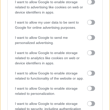
I want to allow Google to enable storage
related to advertising like cookies on web or
device identifiers in apps.
I want to allow my user data to be sent to
Google for online advertising purposes.
Temné stránky chalúp:
Žena, búracie kladivo a
I want to allow Google to send me
10 najčastejších
vôňa dreva: Takáto
personalized advertising.
skrytých chýb, ktoré
premena zrubu z roku
vás môžu nepríjemne
1654 sa nevidí každý
I want to allow Google to enable storage
prekvapiť
deň!
related to analytics like cookies on web or
device identifiers in apps.
I want to allow Google to enable storage
DOM
related to functionality of the website or app.
I want to allow Google to enable storage
related to personalization.
I want to allow Google to enable storage
related to security, including authentication