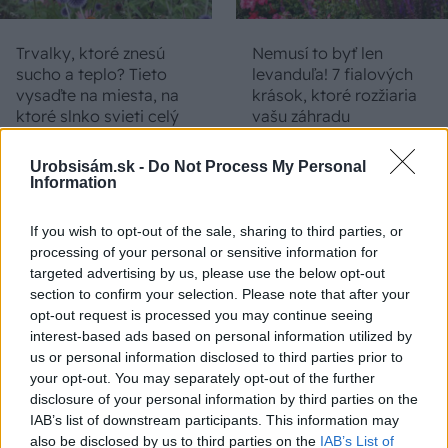
Trvalky, ktoré znesú
Nemusí to byť len
sucho a teplo? Tieto
levanduľa! 7 fialových
vysaďte na miesta, na
krások, ktoré rozžiaria
ktoré slnko svieti celý
vašu záhradu
deň
Urobsisám.sk -
Do Not Process My Personal
Information
If you wish to opt-out of the sale, sharing to third parties, or
processing of your personal or sensitive information for
targeted advertising by us, please use the below opt-out
section to confirm your selection. Please note that after your
opt-out request is processed you may continue seeing
interest-based ads based on personal information utilized by
Môže aspirín zachrániť
Júlový reštart uhoriek
us or personal information disclosed to third parties prior to
ochabnuté izbové
nakladačiek: Ako ich
your opt-out. You may separately opt-out of the further
rastliny? Pravda vás
podporiť k druhej vlne
disclosure of your personal information by third parties on the
možno prekvapí
kvitnutia?
IAB’s list of downstream participants. This information may
also be disclosed by us to third parties on the
IAB’s List of