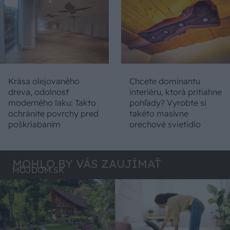
Krása olejovaného
Chcete dominantu
dreva, odolnosť
interiéru, ktorá pritiahne
moderného laku: Takto
pohľady? Vyrobte si
ochránite povrchy pred
takéto masívne
poškriabaním
orechové svietidlo
MOHLO BY VÁS ZAUJÍMAŤ
MÔJDOM.SK