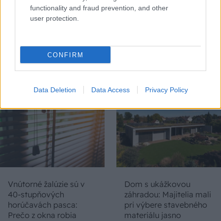
functionality and fraud prevention, and other
user protection.
Chystáte sa zatepľovať
Ako si svojpomocne
alebo meniť kotol?
zatepliť dom
Návod, ako v nových
minerálnymi doskami
CONFIRM
dotačných výzvach
Multipor ETX
neprísť o tisíce eur
Data Deletion
Data Access
Privacy Policy
Vnútorné žalúzie sú v
Dom s ukážkovou
40-stupňových
záhradou: Majitelia mali
horúčavách pasca:
pri výbere stavebného
Prečo z okna robia
materiálu jasno