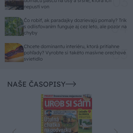
domácu pascu na osy a sršne, ktorá ich
nepustí von
Čo robiť, ak paradajky dozrievajú pomaly? Trik
s odlisťovaním funguje aj cez leto, ale pozor na
chyby
Chcete dominantu interiéru, ktorá pritiahne
pohľady? Vyrobte si takéto masívne orechové
svietidlo
NAŠE ČASOPISY