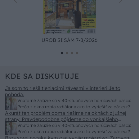
UROB SI SÁM 7-8/2026
KDE SA DISKUTUJE
Ja som to riešil tieniacimi závesmi v interieri.Je to
pohoda.
Vnútorné žalúzie sú v 40-stupňových horúčavách pasca:
Prečo z okna robia radiátor a ako to vyriešiť za pár eur?
Akurát ten problém doma riešime na oknách z južnej
strany. Pravdepodobne pôjdeme do vonkajšieho
tienenia na spôsob markízy 250x150cm. Čínsky
Vnútorné žalúzie sú v 40-stupňových horúčavách pasca:
predajcovia idú okolo 100 eur kus.
Prečo z okna robia radiátor a ako to vyriešiť za pár eur?
Bros sprej necaka kym osa vypije moje pivo. Zaroven