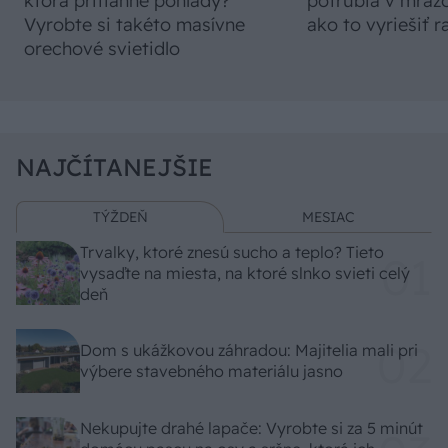
ktorá pritiahne pohľady?
potrubia v mrazo
Vyrobte si takéto masívne
ako to vyriešiť r
orechové svietidlo
NAJČÍTANEJŠIE
TÝŽDEŇ
MESIAC
Trvalky, ktoré znesú sucho a teplo? Tieto
vysaďte na miesta, na ktoré slnko svieti celý
deň
Dom s ukážkovou záhradou: Majitelia mali pri
výbere stavebného materiálu jasno
Nekupujte drahé lapače: Vyrobte si za 5 minút