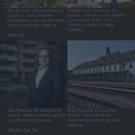
Pridajte túto surovinu do
Žije pri lese, chová sliepky a
prania, obliečky budú hladšie
uspáva ju rieka. Miestni
a pevnejšie. Starý trik z
remeselníci vytvorili bývanie,
hotelov poznali už naše
ktoré vyzerá ako malý raj
babičky
ASB.SK
Ján Palenčár: Ak neurobíme
Ružomberok sa konečne
zmeny, stále budeme najhorší
dočkal. Rekonštrukcia
v dostupnosti bývania
železničnej stanice sa stáva
realitou
ZÁHRADA.SK