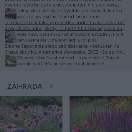
nasmrdi cele hniezdo a neostane tam nic zive. Vasa
pasca naucinke moc efektivne. Skor pritiahne slimaky
Nekupujte drahé lapače: Vyrobte si za 5 minút domácu
pascu na osy a sršne, ktorá ich nepustí von
Ten článok mal takú výpovednú hodnotu ako učivo pre
3 ročník základnej školy. To fakt? AI alebo nejaka kniha
z VŠ? Dnešné rychlotvrdnuce malty - pevnosť 40 Mpa a
Viete, kedy použiť akú maltu? Spoznajte rozdiely, ktoré
doba schnutia tak 15 minut , k tomu vodotesné s
vám ušetria čas v stavebninách aj pri práci
Žiadne čapovanie alebo zadlabávanie, všetko len na
kryštálikou. A rozdiel - schnutie a zretie. Nič?
čínske skrutky. Alternatíva slovenskej IKEI - čo sa týka
pevnosti. Autor si nedal veľa námahy s remeselným
Záhradné ležadlá v obchodoch sú predražené. Toto si
spracovaním, škoda. No lepšie než ten odpad z DTD
vyrobíte pod 140 eur a je oveľa pohodlnejšie!
predávaný v Kauflande alebo Lídli.
ZÁHRADA