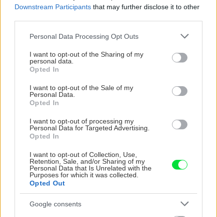
Downstream Participants
that may further disclose it to other
third parties.
CHALUPA
Please note that this website/app uses one or more Google
Personal Data Processing Opt Outs
services and may gather and store information including but
not limited to your visit or usage behaviour. You may click to
I want to opt-out of the Sharing of my
personal data.
grant or deny consent to Google and its third-party tags to
Opted In
use your data for below specified purposes in below Google
consent section.
I want to opt-out of the Sale of my
Personal Data.
Opted In
I want to opt-out of processing my
Na Morave prerobila
S motorovou pílou sa
Personal Data for Targeted Advertising.
Opted In
starú chalupu na
dokáže aj podpísať.
nepoznanie: Keď
Slovák sa nebál a v
I want to opt-out of Collection, Use,
vojdete dnu, zabudnete,
Čičmanoch si postavil
Retention, Sale, and/or Sharing of my
Personal Data that Is Unrelated with the
že nie ste v Toskánsku
montovaný domček v
Purposes for which it was collected.
duchu tradícií
Opted Out
Google consents