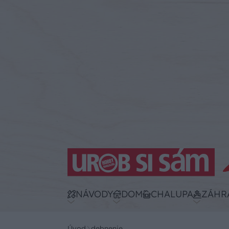
NÁVODY
DOM
CHALUPA
ZÁHR
Úvod
debnenie