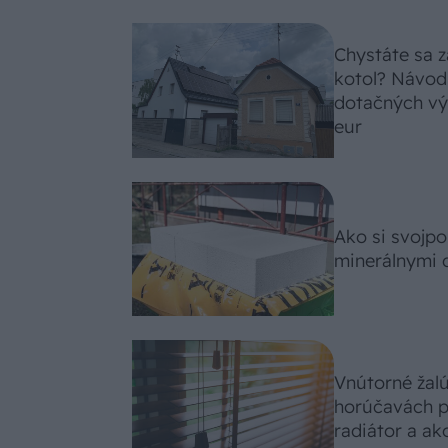
Chystáte sa z
kotol? Návod
dotačných výz
eur
Ako si svojp
minerálnymi 
Vnútorné žal
horúčavách p
radiátor a ako