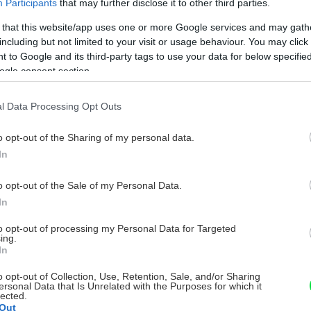
Participants
that may further disclose it to other third parties.
 that this website/app uses one or more Google services and may gath
including but not limited to your visit or usage behaviour. You may click 
 to Google and its third-party tags to use your data for below specifi
ogle consent section.
l Data Processing Opt Outs
o opt-out of the Sharing of my personal data.
In
o opt-out of the Sale of my Personal Data.
In
to opt-out of processing my Personal Data for Targeted
ing.
In
o opt-out of Collection, Use, Retention, Sale, and/or Sharing
ersonal Data that Is Unrelated with the Purposes for which it
lected.
Out