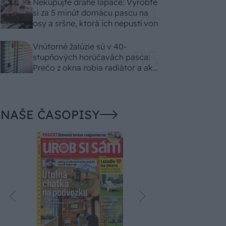
Nekupujte drahé lapače: Vyrobte
si za 5 minút domácu pascu na
osy a sršne, ktorá ich nepustí von
Vnútorné žalúzie sú v 40-
stupňových horúčavách pasca:
Prečo z okna robia radiátor a ako
to vyriešiť za pár eur?
NAŠE ČASOPISY