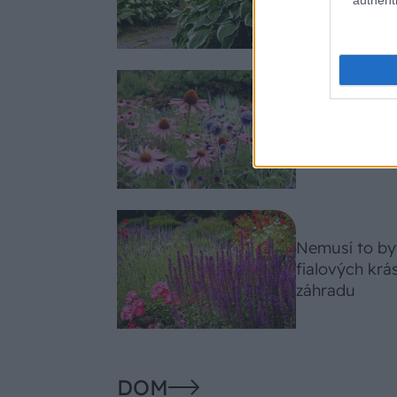
celosezónny 
Trvalky, ktor
Tieto vysaďte
slnko svieti c
Nemusí to byť
fialových krá
záhradu
DOM