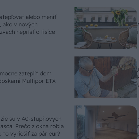
atepľovať alebo meniť
, ako v nových
vach neprísť o tisíce
omocne zatepliť dom
doskami Multipor ETX
úzie sú v 40-stupňových
asca: Prečo z okna robia
 to vyriešiť za pár eur?