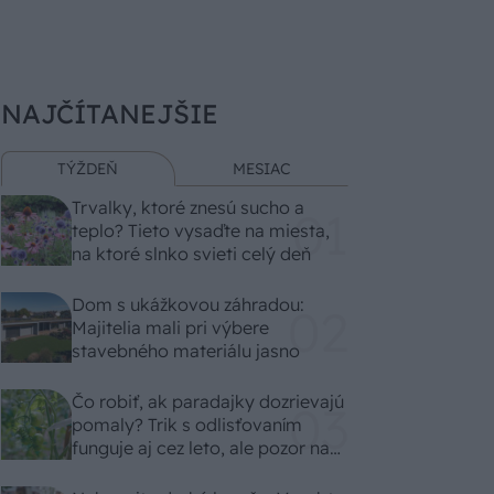
NAJČÍTANEJŠIE
TÝŽDEŇ
MESIAC
Trvalky, ktoré znesú sucho a
teplo? Tieto vysaďte na miesta,
na ktoré slnko svieti celý deň
Dom s ukážkovou záhradou:
Majitelia mali pri výbere
stavebného materiálu jasno
Čo robiť, ak paradajky dozrievajú
pomaly? Trik s odlisťovaním
funguje aj cez leto, ale pozor na
chyby