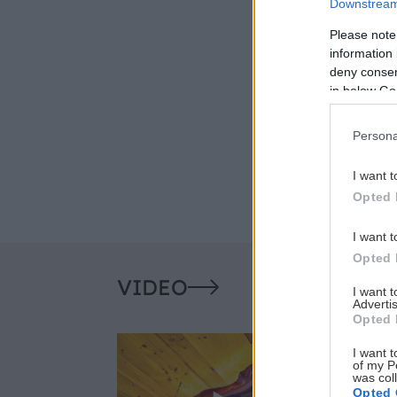
Downstream 
Please note
information 
deny consent
in below Go
Persona
I want t
Opted 
I want t
Opted 
VIDEO
I want 
Advertis
Opted 
I want t
of my P
was col
Opted 