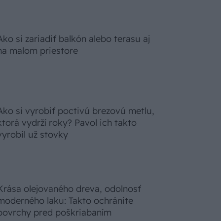
Ako si zariadiť balkón alebo terasu aj
na malom priestore
Ako si vyrobiť poctivú brezovú metlu,
ktorá vydrží roky? Pavol ich takto
vyrobil už stovky
Krása olejovaného dreva, odolnosť
moderného laku: Takto ochránite
povrchy pred poškriabaním