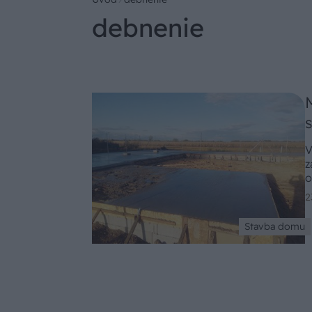
debnenie
V
z
o
2
Stavba domu