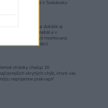
zabudnete, že nie ste v Toskánsku
S motorovou pílou sa dokáže aj
podpísať. Slovák sa nebál a v
Čičmanoch si postavil montovaný
domček v duchu tradícií
Temné stránky chalúp: 10
najčastejších skrytých chýb, ktoré vás
môžu nepríjemne prekvapiť