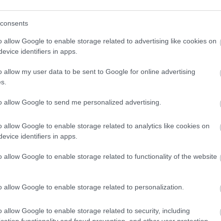
consents
o allow Google to enable storage related to advertising like cookies on
evice identifiers in apps.
o klasická izolácia
Poznáte Šittov rez? Uro
ubia v mrazoch zlyháva
ho na marhuliach v júni 
o allow my user data to be sent to Google for online advertising
o to vyriešiť raz a navždy
budúci rok vám kvety
s.
nezničia jarné mrazy
to allow Google to send me personalized advertising.
o allow Google to enable storage related to analytics like cookies on
evice identifiers in apps.
o allow Google to enable storage related to functionality of the website
CHALUPA
o allow Google to enable storage related to personalization.
panašovanými listami,
o allow Google to enable storage related to security, including
 vášmu záhonu
cation functionality and fraud prevention, and other user protection.