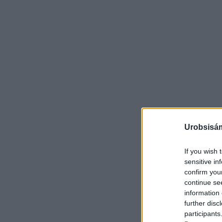
Urobsisám
If you wish 
sensitive in
confirm you
continue se
information 
further disc
participants