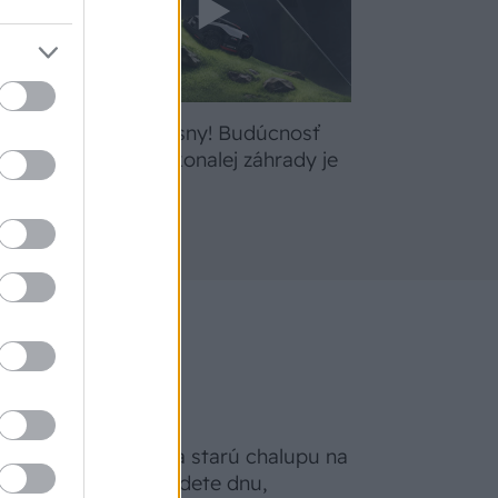
bte
Žite svoje sny! Budúcnosť
a
údržby dokonalej záhrady je
tu
Na Morave prerobila starú chalupu na
nepoznanie: Keď vojdete dnu,