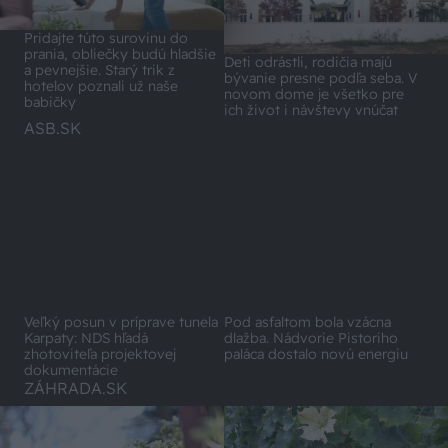
Pridajte túto surovinu do
prania, obliečky budú hladšie
Deti odrástli, rodičia majú
a pevnejšie. Starý trik z
bývanie presne podľa seba. V
hotelov poznali už naše
novom dome je všetko pre
babičky
ich život i návštevy vnúčat
ASB.SK
Veľký posun v príprave tunela
Pod asfaltom bola vzácna
Karpaty: NDS hľadá
dlažba. Nádvorie Pistoriho
zhotoviteľa projektovej
paláca dostalo novú energiu
dokumentácie
ZÁHRADA.SK