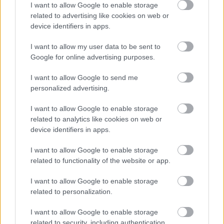
I want to allow Google to enable storage
related to advertising like cookies on web or
device identifiers in apps.
I want to allow my user data to be sent to
Google for online advertising purposes.
Temné stránky chalúp:
Žena, búracie kladivo a
I want to allow Google to send me
10 najčastejších
vôňa dreva: Takáto
personalized advertising.
skrytých chýb, ktoré
premena zrubu z roku
vás môžu nepríjemne
1654 sa nevidí každý
I want to allow Google to enable storage
prekvapiť
deň!
related to analytics like cookies on web or
device identifiers in apps.
I want to allow Google to enable storage
DOM
related to functionality of the website or app.
I want to allow Google to enable storage
related to personalization.
I want to allow Google to enable storage
related to security, including authentication