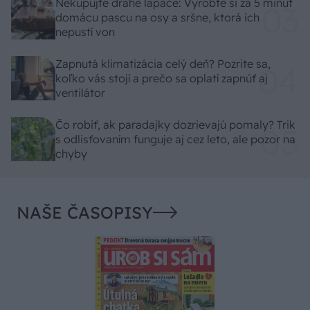
Nekupujte drahé lapače: Vyrobte si za 5 minút
domácu pascu na osy a sršne, ktorá ich
nepustí von
Zapnutá klimatizácia celý deň? Pozrite sa,
koľko vás stojí a prečo sa oplatí zapnúť aj
ventilátor
Čo robiť, ak paradajky dozrievajú pomaly? Trik
s odlisťovaním funguje aj cez leto, ale pozor na
chyby
NAŠE ČASOPISY