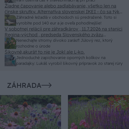
doba schnutia tak 15 minut , k tomu vodotesné s
vám ušetria čas v stavebninách aj pri práci
Žiadne čapovanie alebo zadlabávanie, všetko len na
kryštálikou. A rozdiel - schnutie a zretie. Nič?
čínske skrutky. Alternatíva slovenskej IKEI - čo sa týka
pevnosti. Autor si nedal veľa námahy s remeselným
Záhradné ležadlá v obchodoch sú predražené. Toto si
spracovaním, škoda. No lepšie než ten odpad z DTD
vyrobíte pod 140 eur a je oveľa pohodlnejšie!
predávaný v Kauflande alebo Lídli.
V sobotnej relácii pre záhradkárov , 11.7.2026 na stanici
Regina-východ , predseda Slovenského zväzu
záhradkárov pán Jakubech tvrdil, že to, že vlky sú
Nenechajte stromy divoko zarásť! Júlový rez, ktorý
neproduktívne , nie je pravda. Aj vlky je možné použiť
rozhodne o úrode
pri formovaní koruny a budú rodiť.
Šikovné,akurát to nie je Jokl ale L-ko.
Jednoduché zapichovanie oporných kolíkov na
paradajky: Lukáš vyrobil šikovný prípravok zo starej rúry
ZÁHRADA