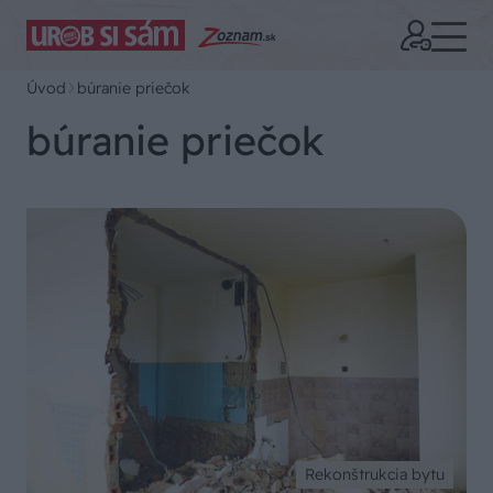
Úvod
búranie priečok
búranie priečok
Rekonštrukcia bytu