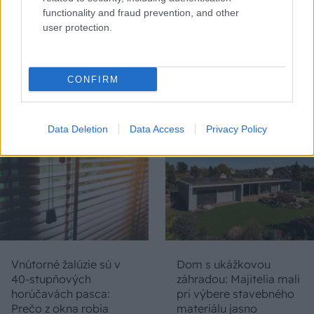
functionality and fraud prevention, and other
user protection.
Chystáte sa zatepľovať
Ako si svojpomocne
alebo meniť kotol?
zatepliť dom
CONFIRM
Návod, ako v nových
minerálnymi doskami
dotačných výzvach
Multipor ETX
neprísť o tisíce eur
Data Deletion
Data Access
Privacy Policy
Vnútorné žalúzie sú v
Dom s ukážkovou
40-stupňových
záhradou: Majitelia mali
horúčavách pasca:
pri výbere stavebného
Prečo z okna robia
materiálu jasno