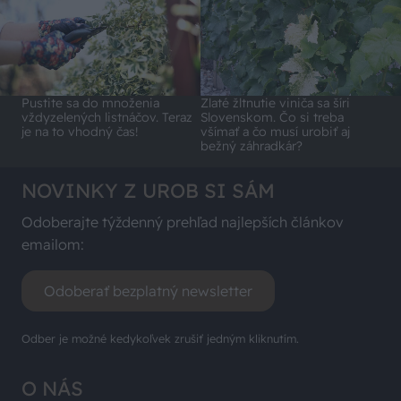
Pustite sa do množenia
Zlaté žltnutie viniča sa šíri
vždyzelených listnáčov. Teraz
Slovenskom. Čo si treba
je na to vhodný čas!
všímať a čo musí urobiť aj
bežný záhradkár?
NOVINKY Z UROB SI SÁM
Odoberajte týždenný prehľad najlepších článkov
emailom:
Odoberať bezplatný newsletter
Odber je možné kedykoľvek zrušiť jedným kliknutím.
O NÁS