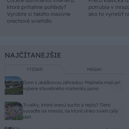
Chcete dominantu interiéru,
Prečo klasická iz
ktorá pritiahne pohľady?
potrubia v mrazo
Vyrobte si takéto masívne
ako to vyriešiť r
orechové svietidlo
NAJČÍTANEJŠIE
TÝŽDEŇ
MESIAC
Dom s ukážkovou záhradou: Majitelia mali pri
výbere stavebného materiálu jasno
Trvalky, ktoré znesú sucho a teplo? Tieto
vysaďte na miesta, na ktoré slnko svieti celý
deň