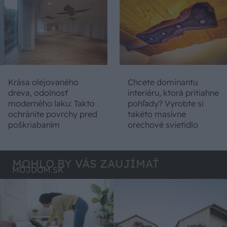
Krása olejovaného
Chcete dominantu
dreva, odolnosť
interiéru, ktorá pritiahne
moderného laku: Takto
pohľady? Vyrobte si
ochránite povrchy pred
takéto masívne
poškriabaním
orechové svietidlo
MOHLO BY VÁS ZAUJÍMAŤ
MÔJDOM.SK