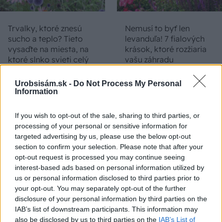
Trvalky, ktoré znesú
Nemusí to byť len
sucho a teplo? Tieto
levanduľa! 7 fialových
vysaďte na miesta, na
krások, ktoré rozžiaria
ktoré slnko svieti celý
vašu záhradu
deň
Urobsisám.sk -
Do Not Process My Personal
Information
If you wish to opt-out of the sale, sharing to third parties, or
processing of your personal or sensitive information for
targeted advertising by us, please use the below opt-out
section to confirm your selection. Please note that after your
opt-out request is processed you may continue seeing
interest-based ads based on personal information utilized by
Môže aspirín zachrániť
Júlový reštart uhoriek
us or personal information disclosed to third parties prior to
ochabnuté izbové
nakladačiek: Ako ich
your opt-out. You may separately opt-out of the further
rastliny? Pravda vás
podporiť k druhej vlne
disclosure of your personal information by third parties on the
možno prekvapí
kvitnutia?
IAB’s list of downstream participants. This information may
also be disclosed by us to third parties on the
IAB’s List of