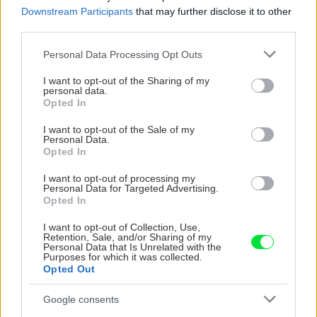
Downstream Participants
that may further disclose it to other
third parties.
CHALUPA
Please note that this website/app uses one or more Google
Personal Data Processing Opt Outs
services and may gather and store information including but
not limited to your visit or usage behaviour. You may click to
I want to opt-out of the Sharing of my
personal data.
grant or deny consent to Google and its third-party tags to
Opted In
use your data for below specified purposes in below Google
consent section.
I want to opt-out of the Sale of my
Personal Data.
Opted In
I want to opt-out of processing my
Personal Data for Targeted Advertising.
Na Morave prerobila
S motorovou pílou sa
Opted In
starú chalupu na
dokáže aj podpísať.
nepoznanie: Keď
Slovák sa nebál a v
I want to opt-out of Collection, Use,
vojdete dnu, zabudnete,
Čičmanoch si postavil
Retention, Sale, and/or Sharing of my
Personal Data that Is Unrelated with the
že nie ste v Toskánsku
montovaný domček v
Purposes for which it was collected.
duchu tradícií
Opted Out
Google consents