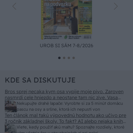
UROB SI SÁM 7-8/2026
KDE SA DISKUTUJE
Bros sprej necaka kym osa vypije moje pivo. Zaroven
nasmrdi cele hniezdo a neostane tam nic zive. Vasa
pasca naucinke moc efektivne. Skor pritiahne slimaky
Nekupujte drahé lapače: Vyrobte si za 5 minút domácu
pascu na osy a sršne, ktorá ich nepustí von
Ten článok mal takú výpovednú hodnotu ako učivo pre
3 ročník základnej školy. To fakt? AI alebo nejaka kniha
z VŠ? Dnešné rychlotvrdnuce malty - pevnosť 40 Mpa a
Viete, kedy použiť akú maltu? Spoznajte rozdiely, ktoré