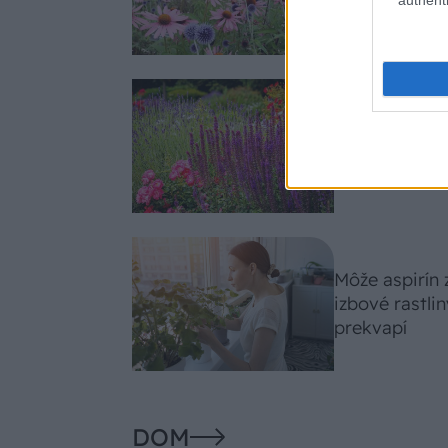
slnko svieti c
Nemusí to byť
fialových krá
záhradu
Môže aspirín
izbové rastli
prekvapí
DOM