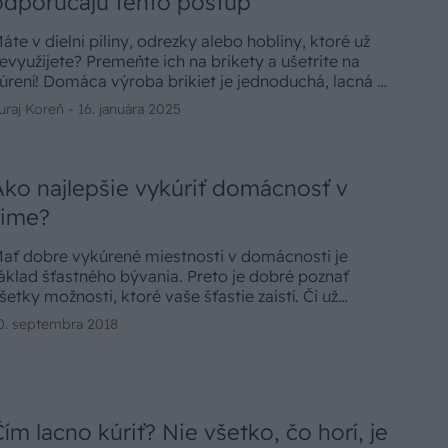
odporúčajú tento postup
áte v dielni piliny, odrezky alebo hobliny, ktoré už
evyužijete? Premeňte ich na brikety a ušetrite na
úrení! Domáca výroba brikiet je jednoduchá, lacná a
vládne ju každý domáci majster.
uraj Koreň -
16. januára 2025
Ako najlepšie vykúriť domácnosť v
zime?
ať dobre vykúrené miestnosti v domácnosti je
áklad šťastného bývania. Preto je dobré poznať
šetky možnosti, ktoré vaše šťastie zaistí. Či už
ývate v dome, byte, na chate, hausbóte alebo
0. septembra 2018
apríklad v maringotke, máme pre vás riešenie.
Čím lacno kúriť? Nie všetko, čo horí, je