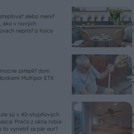
atepľovať alebo meniť
, ako v nových
vach neprísť o tisíce
omocne zatepliť dom
doskami Multipor ETX
úzie sú v 40-stupňových
asca: Prečo z okna robia
 to vyriešiť za pár eur?