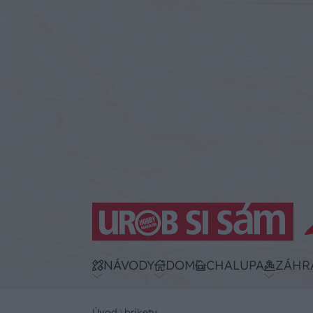
NÁVODY
DOM
CHALUPA
ZÁHR
Úvod
brikety