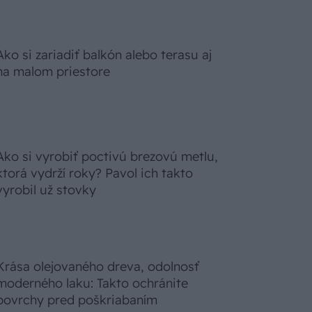
Ako si zariadiť balkón alebo terasu aj
na malom priestore
Ako si vyrobiť poctivú brezovú metlu,
ktorá vydrží roky? Pavol ich takto
vyrobil už stovky
Krása olejovaného dreva, odolnosť
moderného laku: Takto ochránite
povrchy pred poškriabaním