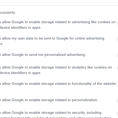
consents
o allow Google to enable storage related to advertising like cookies on
evice identifiers in apps.
o klasická izolácia
Poznáte Šittov rez? Uro
ubia v mrazoch zlyháva
ho na marhuliach v júni 
o allow my user data to be sent to Google for online advertising
o to vyriešiť raz a navždy
budúci rok vám kvety
s.
nezničia jarné mrazy
to allow Google to send me personalized advertising.
o allow Google to enable storage related to analytics like cookies on
evice identifiers in apps.
o allow Google to enable storage related to functionality of the website
CHALUPA
o allow Google to enable storage related to personalization.
é znesú sucho a teplo?
o allow Google to enable storage related to security, including
 na miesta, na ktoré
cation functionality and fraud prevention, and other user protection.