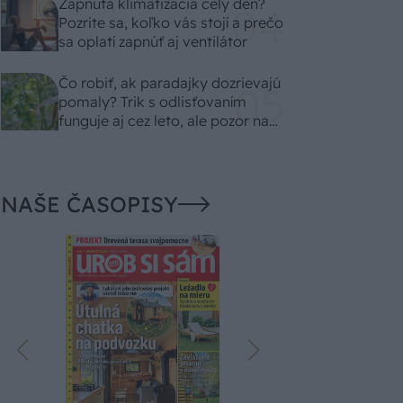
Zapnutá klimatizácia celý deň?
Pozrite sa, koľko vás stojí a prečo
sa oplatí zapnúť aj ventilátor
Čo robiť, ak paradajky dozrievajú
pomaly? Trik s odlisťovaním
funguje aj cez leto, ale pozor na
chyby
NAŠE ČASOPISY