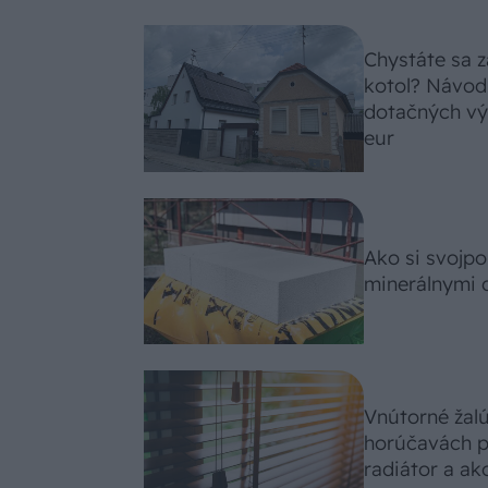
Chystáte sa z
kotol? Návod
dotačných výz
eur
Ako si svojp
minerálnymi 
Vnútorné žal
horúčavách p
radiátor a ako