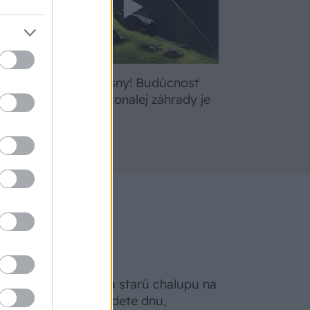
bte
Žite svoje sny! Budúcnosť
a
údržby dokonalej záhrady je
tu
Na Morave prerobila starú chalupu na
nepoznanie: Keď vojdete dnu,