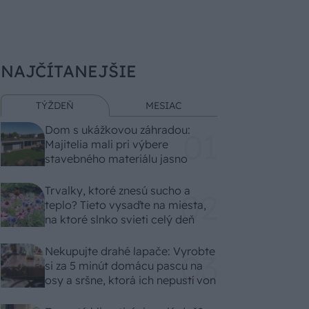
NAJČÍTANEJŠIE
TÝŽDEŇ
MESIAC
Dom s ukážkovou záhradou:
Majitelia mali pri výbere
stavebného materiálu jasno
Trvalky, ktoré znesú sucho a
teplo? Tieto vysaďte na miesta,
na ktoré slnko svieti celý deň
Nekupujte drahé lapače: Vyrobte
si za 5 minút domácu pascu na
osy a sršne, ktorá ich nepustí von