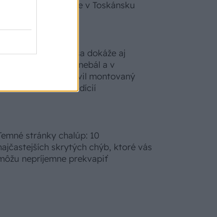
zabudnete, že nie ste v Toskánsku
S motorovou pílou sa dokáže aj
podpísať. Slovák sa nebál a v
Čičmanoch si postavil montovaný
domček v duchu tradícií
Temné stránky chalúp: 10
najčastejších skrytých chýb, ktoré vás
môžu nepríjemne prekvapiť