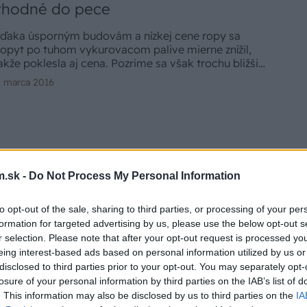
vhodné do pece
ďaka úsporným budovám a nízkej cene ropy sa
opyt po tuhom vykurovacom palive mierne znížil,
akže poklesla aj cena. Pozrime sa však trochu bližšie
a výber palivového dreva, aby ste nenaleteli rôznym
. marca 2016
odvodníkom. Často predávajú palivo, ktoré horí zle
lebo nehorí vôbec.
.sk -
Do Not Process My Personal Information
to opt-out of the sale, sharing to third parties, or processing of your per
formation for targeted advertising by us, please use the below opt-out s
r selection. Please note that after your opt-out request is processed y
eing interest-based ads based on personal information utilized by us or
disclosed to third parties prior to your opt-out. You may separately opt-
losure of your personal information by third parties on the IAB’s list of
. This information may also be disclosed by us to third parties on the
IA