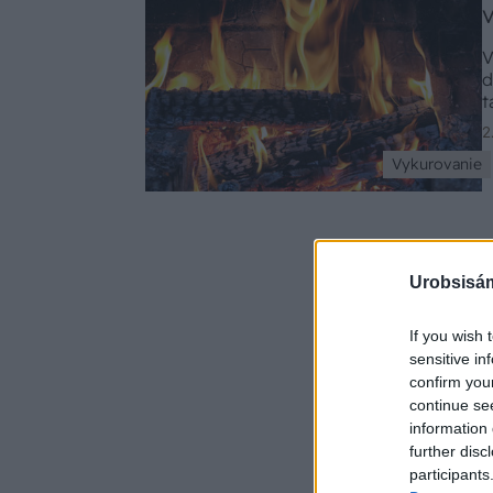
V
d
t
n
2
p
Vykurovanie
a
Urobsisám
If you wish 
sensitive in
confirm you
continue se
information 
further disc
participants