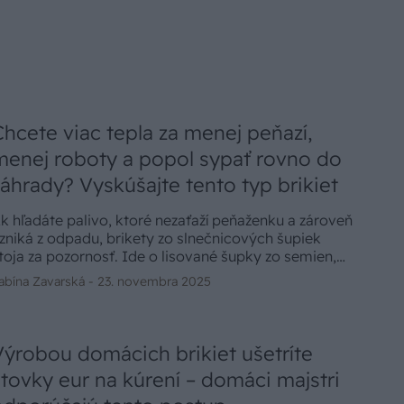
Chcete viac tepla za menej peňazí,
menej roboty a popol sypať rovno do
záhrady? Vyskúšajte tento typ brikiet
k hľadáte palivo, ktoré nezaťaží peňaženku a zároveň
zniká z odpadu, brikety zo slnečnicových šupiek
toja za pozornosť. Ide o lisované šupky zo semien,
toré by inak skončili v odpade. Sú pevné, dobre
abína Zavarská -
23. novembra 2025
oria a pri správnom spaľovaní majú porovnateľnú
činnosť s drevenými briketami. Popol, ktorý po nich
ostane, môžete dokonca využiť v záhrade.
Výrobou domácich brikiet ušetríte
stovky eur na kúrení – domáci majstri