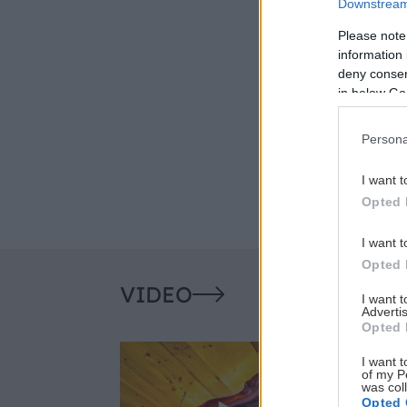
Downstream 
Please note
information 
deny consent
in below Go
Persona
I want t
Opted 
I want t
Opted 
VIDEO
I want 
Advertis
Opted 
I want t
of my P
was col
Opted 