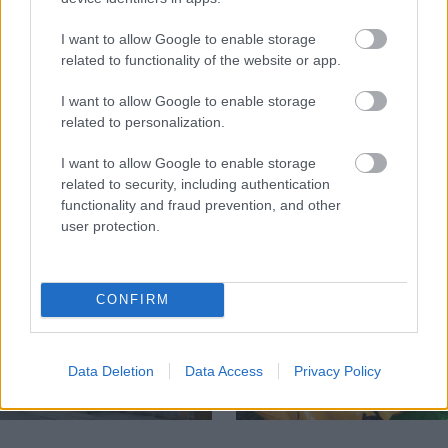
I want to allow Google to enable storage
related to functionality of the website or app.
Temné stránky chalúp:
Žena, búracie kladivo a
10 najčastejších
vôňa dreva: Takáto
I want to allow Google to enable storage
skrytých chýb, ktoré
premena zrubu z roku
related to personalization.
vás môžu nepríjemne
1654 sa nevidí každý
prekvapiť
deň!
I want to allow Google to enable storage
related to security, including authentication
functionality and fraud prevention, and other
user protection.
DOM
CONFIRM
Data Deletion
Data Access
Privacy Policy