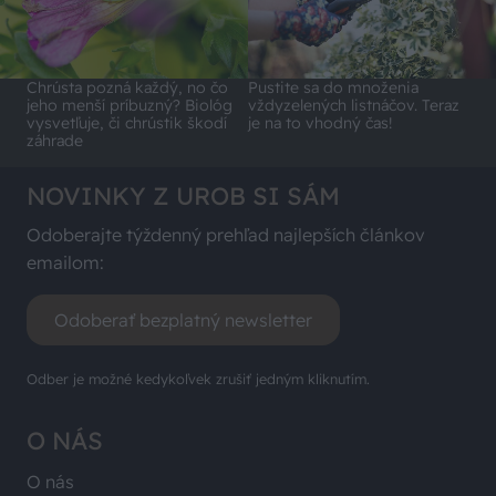
Chrústa pozná každý, no čo
Pustite sa do množenia
jeho menší príbuzný? Biológ
vždyzelených listnáčov. Teraz
vysvetľuje, či chrústik škodí
je na to vhodný čas!
záhrade
NOVINKY Z UROB SI SÁM
Odoberajte týždenný prehľad najlepších článkov
emailom:
Odoberať bezplatný newsletter
Odber je možné kedykoľvek zrušiť jedným kliknutím.
O NÁS
O nás