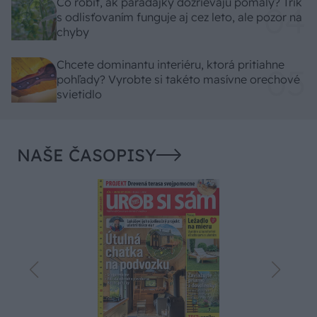
Čo robiť, ak paradajky dozrievajú pomaly? Trik
s odlisťovaním funguje aj cez leto, ale pozor na
chyby
Chcete dominantu interiéru, ktorá pritiahne
pohľady? Vyrobte si takéto masívne orechové
svietidlo
NAŠE ČASOPISY