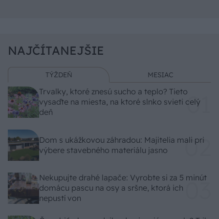
NAJČÍTANEJŠIE
TÝŽDEŇ
MESIAC
Trvalky, ktoré znesú sucho a teplo? Tieto
vysaďte na miesta, na ktoré slnko svieti celý
deň
Dom s ukážkovou záhradou: Majitelia mali pri
výbere stavebného materiálu jasno
Nekupujte drahé lapače: Vyrobte si za 5 minút
domácu pascu na osy a sršne, ktorá ich
nepustí von