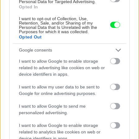
Personal Data for Targeted Advertising.
Opted In
I want to opt-out of Collection, Use,
Retention, Sale, and/or Sharing of my
Personal Data that Is Unrelated with the
Purposes for which it was collected.
Opted Out
Google consents
I want to allow Google to enable storage
Na Morave prerobila
S motorovou pílou sa
related to advertising like cookies on web or
starú chalupu na
dokáže aj podpísať.
device identifiers in apps.
nepoznanie: Keď
Slovák sa nebál a v
vojdete dnu, zabudnete,
Čičmanoch si postavil
I want to allow my user data to be sent to
že nie ste v Toskánsku
montovaný domček v
Google for online advertising purposes.
duchu tradícií
I want to allow Google to send me
personalized advertising.
I want to allow Google to enable storage
related to analytics like cookies on web or
device identifiers in apps.