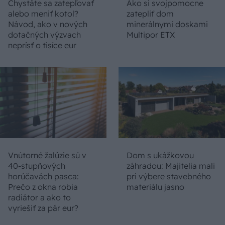
Chystáte sa zatepľovať
Ako si svojpomocne
alebo meniť kotol?
zatepliť dom
Návod, ako v nových
minerálnymi doskami
dotačných výzvach
Multipor ETX
neprísť o tisíce eur
Vnútorné žalúzie sú v
Dom s ukážkovou
40-stupňových
záhradou: Majitelia mali
horúčavách pasca:
pri výbere stavebného
Prečo z okna robia
materiálu jasno
radiátor a ako to
vyriešiť za pár eur?