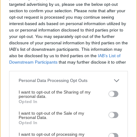
sucho a teplo? Tieto
levanduľa! 7 fialových
targeted advertising by us, please use the below opt-out
vysaďte na miesta, na
krások, ktoré rozžiaria
section to confirm your selection. Please note that after your
ktoré slnko svieti celý
vašu záhradu
opt-out request is processed you may continue seeing
deň
interest-based ads based on personal information utilized by
us or personal information disclosed to third parties prior to
your opt-out. You may separately opt-out of the further
disclosure of your personal information by third parties on the
IAB’s list of downstream participants. This information may
also be disclosed by us to third parties on the
IAB’s List of
Downstream Participants
that may further disclose it to other
third parties.
Please note that this website/app uses one or more Google
Personal Data Processing Opt Outs
services and may gather and store information including but
Môže aspirín zachrániť
Júlový reštart uhoriek
not limited to your visit or usage behaviour. You may click to
I want to opt-out of the Sharing of my
ochabnuté izbové
nakladačiek: Ako ich
personal data.
grant or deny consent to Google and its third-party tags to
rastliny? Pravda vás
podporiť k druhej vlne
Opted In
use your data for below specified purposes in below Google
možno prekvapí
kvitnutia?
consent section.
I want to opt-out of the Sale of my
Personal Data.
Opted In
CHALUPA
I want to opt-out of processing my