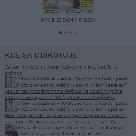
UROB SI SÁM 7-8/2026
KDE SA DISKUTUJE
Ja som to riešil tieniacimi závesmi v interieri.Je to
pohoda.
Vnútorné žalúzie sú v 40-stupňových horúčavách pasca:
Prečo z okna robia radiátor a ako to vyriešiť za pár eur?
Akurát ten problém doma riešime na oknách z južnej
strany. Pravdepodobne pôjdeme do vonkajšieho
tienenia na spôsob markízy 250x150cm. Čínsky
Vnútorné žalúzie sú v 40-stupňových horúčavách pasca:
predajcovia idú okolo 100 eur kus.
Prečo z okna robia radiátor a ako to vyriešiť za pár eur?
Bros sprej necaka kym osa vypije moje pivo. Zaroven
nasmrdi cele hniezdo a neostane tam nic zive. Vasa
pasca naucinke moc efektivne. Skor pritiahne slimaky
Nekupujte drahé lapače: Vyrobte si za 5 minút domácu
pascu na osy a sršne, ktorá ich nepustí von