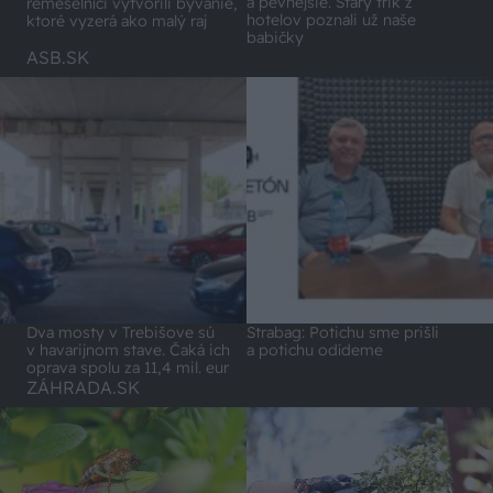
a pevnejšie. Starý trik z
remeselníci vytvorili bývanie,
hotelov poznali už naše
ktoré vyzerá ako malý raj
babičky
ASB.SK
Dva mosty v Trebišove sú
Strabag: Potichu sme prišli
v havarijnom stave. Čaká ich
a potichu odídeme
oprava spolu za 11,4 mil. eur
ZÁHRADA.SK