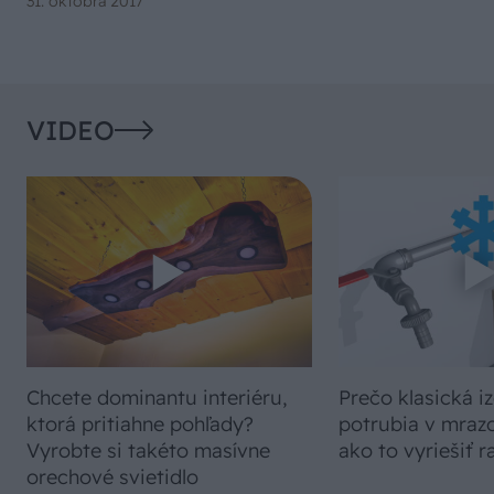
31. októbra 2017
VIDEO
Chcete dominantu interiéru,
Prečo klasická iz
ktorá pritiahne pohľady?
potrubia v mrazo
Vyrobte si takéto masívne
ako to vyriešiť r
orechové svietidlo