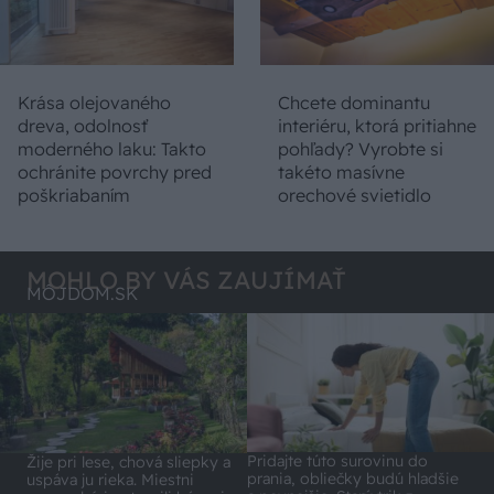
Krása olejovaného
Chcete dominantu
dreva, odolnosť
interiéru, ktorá pritiahne
moderného laku: Takto
pohľady? Vyrobte si
ochránite povrchy pred
takéto masívne
poškriabaním
orechové svietidlo
MOHLO BY VÁS ZAUJÍMAŤ
MÔJDOM.SK
Pridajte túto surovinu do
Žije pri lese, chová sliepky a
prania, obliečky budú hladšie
uspáva ju rieka. Miestni