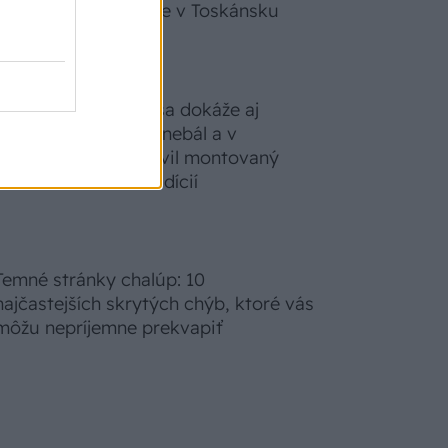
zabudnete, že nie ste v Toskánsku
S motorovou pílou sa dokáže aj
podpísať. Slovák sa nebál a v
Čičmanoch si postavil montovaný
domček v duchu tradícií
Temné stránky chalúp: 10
najčastejších skrytých chýb, ktoré vás
môžu nepríjemne prekvapiť