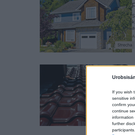
S
k
a
A
Strecha
Urobsisám
K
o
If you wish 
a
sensitive in
2
confirm you
continue se
information 
Aktuality
further disc
participants