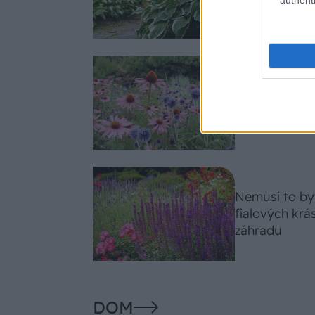
celosezónny 
Trvalky, ktor
Tieto vysaďte
slnko svieti c
Nemusí to byť
fialových krá
záhradu
DOM