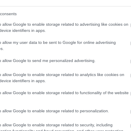
consents
o allow Google to enable storage related to advertising like cookies on
evice identifiers in apps.
o klasická izolácia
Poznáte Šittov rez? Uro
ubia v mrazoch zlyháva
ho na marhuliach v júni 
o allow my user data to be sent to Google for online advertising
o to vyriešiť raz a navždy
budúci rok vám kvety
s.
nezničia jarné mrazy
to allow Google to send me personalized advertising.
o allow Google to enable storage related to analytics like cookies on
evice identifiers in apps.
o allow Google to enable storage related to functionality of the website
CHALUPA
o allow Google to enable storage related to personalization.
panašovanými listami,
o allow Google to enable storage related to security, including
 vášmu záhonu
cation functionality and fraud prevention, and other user protection.