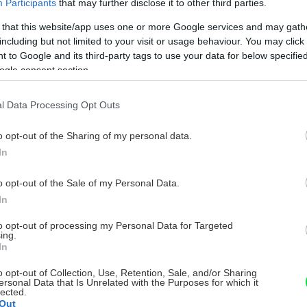
Participants
that may further disclose it to other third parties.
 that this website/app uses one or more Google services and may gath
including but not limited to your visit or usage behaviour. You may click 
 to Google and its third-party tags to use your data for below specifi
ogle consent section.
l Data Processing Opt Outs
o opt-out of the Sharing of my personal data.
In
o opt-out of the Sale of my Personal Data.
In
to opt-out of processing my Personal Data for Targeted
ing.
In
o opt-out of Collection, Use, Retention, Sale, and/or Sharing
ersonal Data that Is Unrelated with the Purposes for which it
lected.
Out