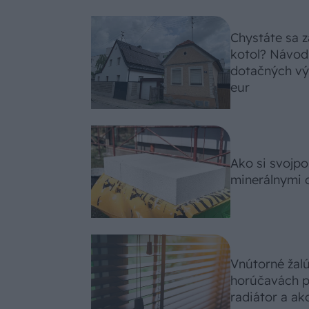
Chystáte sa z
kotol? Návod
dotačných výz
eur
Ako si svojp
minerálnymi 
Vnútorné žal
horúčavách p
radiátor a ako