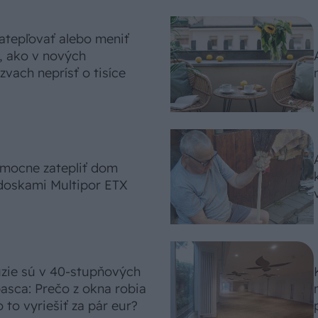
atepľovať alebo meniť
, ako v nových
vach neprísť o tisíce
omocne zatepliť dom
doskami Multipor ETX
úzie sú v 40-stupňových
asca: Prečo z okna robia
 to vyriešiť za pár eur?