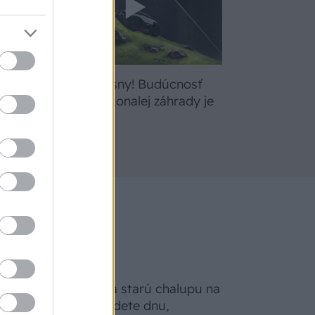
bte
Žite svoje sny! Budúcnosť
a
údržby dokonalej záhrady je
tu
Na Morave prerobila starú chalupu na
nepoznanie: Keď vojdete dnu,