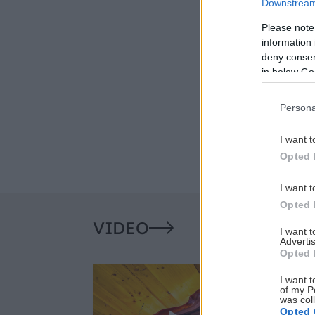
Downstream 
Please note
information 
deny consent
in below Go
Persona
I want t
Opted 
I want t
Opted 
VIDEO
I want 
Advertis
Opted 
I want t
of my P
was col
Opted 