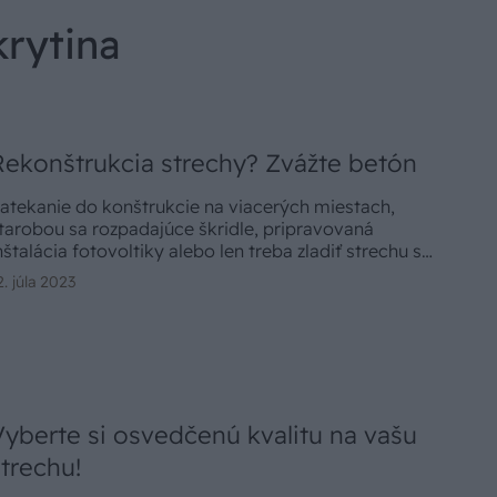
krytina
Rekonštrukcia strechy? Zvážte betón
atekanie do konštrukcie na viacerých miestach,
tarobou sa rozpadajúce škridle, pripravovaná
nštalácia fotovoltiky alebo len treba zladiť strechu s
ovou fasádou. Dôvodov k výmene strešnej krytiny
2. júla 2023
ôže byť veľa. Vo všetkých prípadoch je na prvom
ieste rovnaká otázka. Z akého materiálu nová
trecha bude?
Vyberte si osvedčenú kvalitu na vašu
strechu!