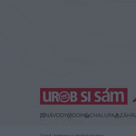
NÁVODY
DOM
CHALUPA
ZÁHR
Úvod
betónová strešná krytina