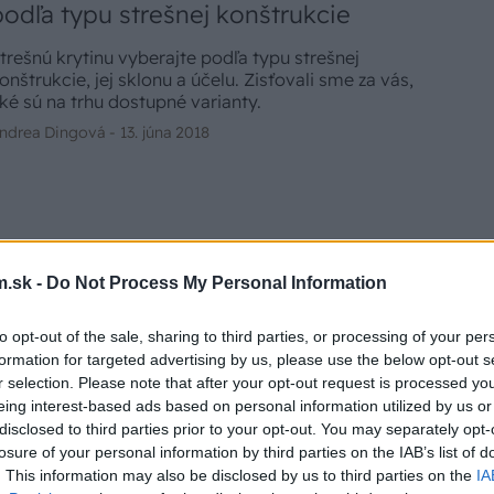
podľa typu strešnej konštrukcie
trešnú krytinu vyberajte podľa typu strešnej
onštrukcie, jej sklonu a účelu. Zisťovali sme za vás,
ké sú na trhu dostupné varianty.
ndrea Dingová -
13. júna 2018
Ako rozumne ušetriť na streche
.sk -
Do Not Process My Personal Information
valitnú strechu si môžete dopriať aj pri
bmedzenom rozpočte. Siahnite po veľkom formáte
to opt-out of the sale, sharing to third parties, or processing of your per
 využite jesennú akciu na novú strechu od výrobcu
CREATON.
formation for targeted advertising by us, please use the below opt-out s
2. septembra 2017
r selection. Please note that after your opt-out request is processed y
eing interest-based ads based on personal information utilized by us or
disclosed to third parties prior to your opt-out. You may separately opt-
losure of your personal information by third parties on the IAB’s list of
. This information may also be disclosed by us to third parties on the
IA