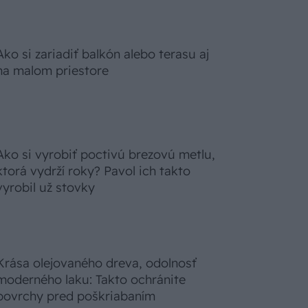
Ako si zariadiť balkón alebo terasu aj
na malom priestore
Ako si vyrobiť poctivú brezovú metlu,
ktorá vydrží roky? Pavol ich takto
vyrobil už stovky
Krása olejovaného dreva, odolnosť
moderného laku: Takto ochránite
povrchy pred poškriabaním