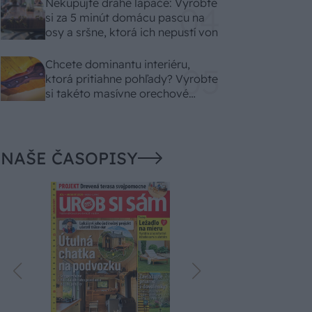
Nekupujte drahé lapače: Vyrobte
si za 5 minút domácu pascu na
osy a sršne, ktorá ich nepustí von
Chcete dominantu interiéru,
ktorá pritiahne pohľady? Vyrobte
si takéto masívne orechové
svietidlo
NAŠE ČASOPISY