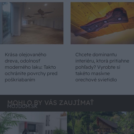
Krása olejovaného
Chcete dominantu
dreva, odolnosť
interiéru, ktorá pritiahne
moderného laku: Takto
pohľady? Vyrobte si
ochránite povrchy pred
takéto masívne
poškriabaním
orechové svietidlo
MOHLO BY VÁS ZAUJÍMAŤ
MÔJDOM.SK