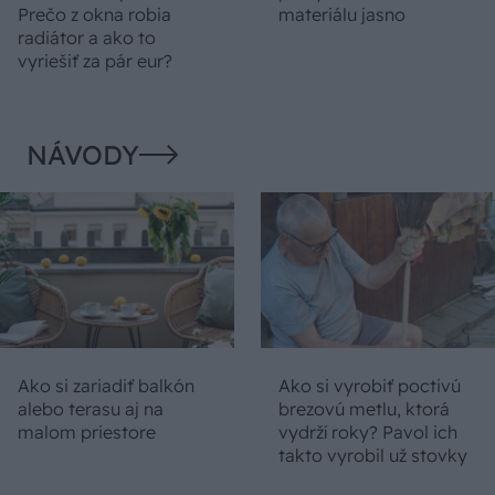
Prečo z okna robia
materiálu jasno
radiátor a ako to
vyriešiť za pár eur?
NÁVODY
Ako si zariadiť balkón
Ako si vyrobiť poctivú
alebo terasu aj na
brezovú metlu, ktorá
malom priestore
vydrží roky? Pavol ich
takto vyrobil už stovky