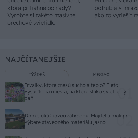
Chcete dominantu interiéru,
Prečo klasická iz
ktorá pritiahne pohľady?
potrubia v mrazo
Vyrobte si takéto masívne
ako to vyriešiť r
orechové svietidlo
NAJČÍTANEJŠIE
TÝŽDEŇ
MESIAC
Trvalky, ktoré znesú sucho a teplo? Tieto
vysaďte na miesta, na ktoré slnko svieti celý
deň
Dom s ukážkovou záhradou: Majitelia mali pri
výbere stavebného materiálu jasno