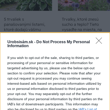
5 trvaliek s
Trvalky, ktoré znesú
panašovanými listami,
sucho a teplo? Tieto
ktoré dodajú vášmu
vysaďte na miesta, na
záhonu celosezónny
ktoré slnko svieti celý
šmrnc
deň
Urobsisám.sk -
Do Not Process My Personal
Information
If you wish to opt-out of the sale, sharing to third parties, or
processing of your personal or sensitive information for
targeted advertising by us, please use the below opt-out
section to confirm your selection. Please note that after your
opt-out request is processed you may continue seeing
interest-based ads based on personal information utilized by
us or personal information disclosed to third parties prior to
Nemusí to byť len
Môže aspirín zachrániť
your opt-out. You may separately opt-out of the further
levanduľa! 7 fialových
ochabnuté izbové
disclosure of your personal information by third parties on the
krások, ktoré rozžiaria
rastliny? Pravda vás
IAB’s list of downstream participants. This information may
vašu záhradu
možno prekvapí
also be disclosed by us to third parties on the
IAB’s List of