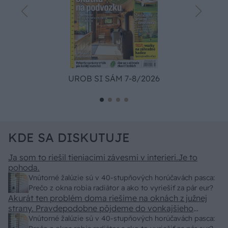
UROB SI SÁM 7-8/2026
KDE SA DISKUTUJE
Ja som to riešil tieniacimi závesmi v interieri.Je to
pohoda.
Vnútorné žalúzie sú v 40-stupňových horúčavách pasca:
Prečo z okna robia radiátor a ako to vyriešiť za pár eur?
Akurát ten problém doma riešime na oknách z južnej
strany. Pravdepodobne pôjdeme do vonkajšieho
tienenia na spôsob markízy 250x150cm. Čínsky
Vnútorné žalúzie sú v 40-stupňových horúčavách pasca: