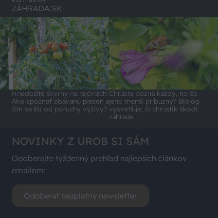
ZÁHRADA.SK
Hnedožlté škvrny na rajčinách:
Chrústa pozná každý, no čo
Ako spoznať obávanú pleseň a
jeho menší príbuzný? Biológ
čím sa líši od poruchy výživy?
vysvetľuje, či chrústik škodí
záhrade
NOVINKY Z UROB SI SÁM
Odoberajte týždenný prehľad najlepších článkov
emailom:
Odoberať bezplatný newsletter