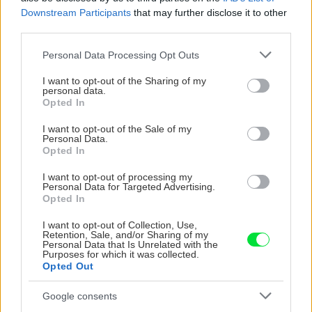
Downstream Participants
that may further disclose it to other
third parties.
CHALUPA
Please note that this website/app uses one or more Google
Personal Data Processing Opt Outs
services and may gather and store information including but
not limited to your visit or usage behaviour. You may click to
I want to opt-out of the Sharing of my
personal data.
grant or deny consent to Google and its third-party tags to
Opted In
use your data for below specified purposes in below Google
consent section.
I want to opt-out of the Sale of my
Personal Data.
Opted In
I want to opt-out of processing my
Personal Data for Targeted Advertising.
Opted In
Na Morave prerobila
S motorovou pílou sa
starú chalupu na
dokáže aj podpísať.
I want to opt-out of Collection, Use,
nepoznanie: Keď
Slovák sa nebál a v
Retention, Sale, and/or Sharing of my
vojdete dnu, zabudnete,
Čičmanoch si postavil
Personal Data that Is Unrelated with the
Purposes for which it was collected.
že nie ste v Toskánsku
montovaný domček v
Opted Out
duchu tradícií
Google consents