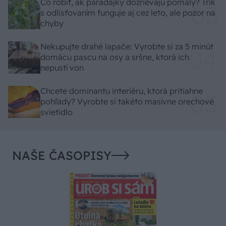
Čo robiť, ak paradajky dozrievajú pomaly? Trik
s odlisťovaním funguje aj cez leto, ale pozor na
chyby
Nekupujte drahé lapače: Vyrobte si za 5 minút
domácu pascu na osy a sršne, ktorá ich
nepustí von
Chcete dominantu interiéru, ktorá pritiahne
pohľady? Vyrobte si takéto masívne orechové
svietidlo
NAŠE ČASOPISY