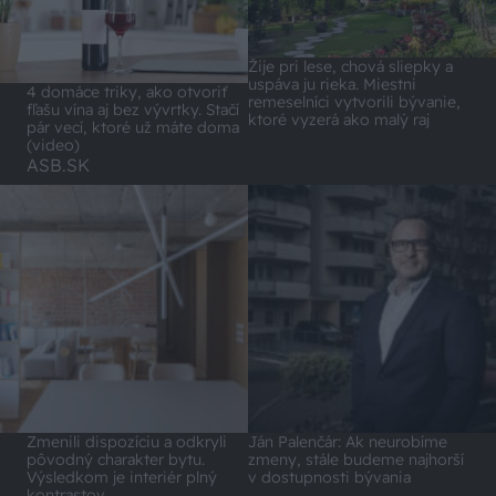
Žije pri lese, chová sliepky a
uspáva ju rieka. Miestni
4 domáce triky, ako otvoriť
remeselníci vytvorili bývanie,
fľašu vína aj bez vývrtky. Stačí
ktoré vyzerá ako malý raj
pár vecí, ktoré už máte doma
(video)
ASB.SK
Zmenili dispozíciu a odkryli
Ján Palenčár: Ak neurobíme
pôvodný charakter bytu.
zmeny, stále budeme najhorší
Výsledkom je interiér plný
v dostupnosti bývania
kontrastov