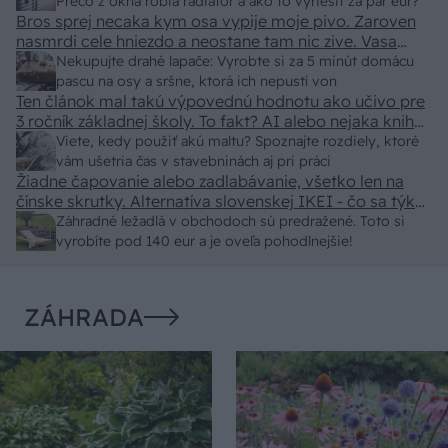
predajcovia idú okolo 100 eur kus.
Prečo z okna robia radiátor a ako to vyriešiť za pár eur?
Bros sprej necaka kym osa vypije moje pivo. Zaroven
nasmrdi cele hniezdo a neostane tam nic zive. Vasa
pasca naucinke moc efektivne. Skor pritiahne slimaky
Nekupujte drahé lapače: Vyrobte si za 5 minút domácu
pascu na osy a sršne, ktorá ich nepustí von
Ten článok mal takú výpovednú hodnotu ako učivo pre
3 ročník základnej školy. To fakt? AI alebo nejaka kniha
z VŠ? Dnešné rychlotvrdnuce malty - pevnosť 40 Mpa a
Viete, kedy použiť akú maltu? Spoznajte rozdiely, ktoré
doba schnutia tak 15 minut , k tomu vodotesné s
vám ušetria čas v stavebninách aj pri práci
Žiadne čapovanie alebo zadlabávanie, všetko len na
kryštálikou. A rozdiel - schnutie a zretie. Nič?
čínske skrutky. Alternatíva slovenskej IKEI - čo sa týka
pevnosti. Autor si nedal veľa námahy s remeselným
Záhradné ležadlá v obchodoch sú predražené. Toto si
spracovaním, škoda. No lepšie než ten odpad z DTD
vyrobíte pod 140 eur a je oveľa pohodlnejšie!
predávaný v Kauflande alebo Lídli.
ZÁHRADA