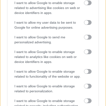
I want to allow Google to enable storage
related to advertising like cookies on web or
device identifiers in apps.
I want to allow my user data to be sent to
Google for online advertising purposes.
I want to allow Google to send me
Temné stránky chalúp:
Žena, búracie kladivo a
personalized advertising.
10 najčastejších
vôňa dreva: Takáto
skrytých chýb, ktoré
premena zrubu z roku
I want to allow Google to enable storage
vás môžu nepríjemne
1654 sa nevidí každý
related to analytics like cookies on web or
prekvapiť
deň!
device identifiers in apps.
I want to allow Google to enable storage
related to functionality of the website or app.
DOM
I want to allow Google to enable storage
related to personalization.
I want to allow Google to enable storage
related to security, including authentication