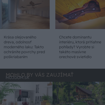
Krása olejovaného
Chcete dominantu
dreva, odolnosť
interiéru, ktorá pritiahne
moderného laku: Takto
pohľady? Vyrobte si
ochránite povrchy pred
takéto masívne
poškriabaním
orechové svietidlo
MOHLO BY VÁS ZAUJÍMAŤ
MÔJDOM.SK