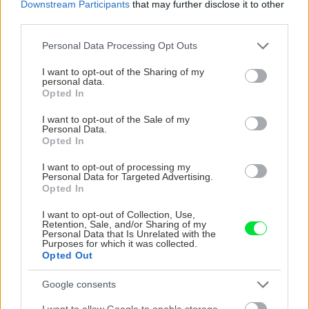
Downstream Participants
that may further disclose it to other
third parties.
CHALUPA
Please note that this website/app uses one or more Google
Personal Data Processing Opt Outs
services and may gather and store information including but
not limited to your visit or usage behaviour. You may click to
I want to opt-out of the Sharing of my
personal data.
grant or deny consent to Google and its third-party tags to
Opted In
use your data for below specified purposes in below Google
consent section.
I want to opt-out of the Sale of my
Personal Data.
Opted In
I want to opt-out of processing my
Personal Data for Targeted Advertising.
Na Morave prerobila
S motorovou pílou sa
Opted In
starú chalupu na
dokáže aj podpísať.
nepoznanie: Keď
Slovák sa nebál a v
I want to opt-out of Collection, Use,
Retention, Sale, and/or Sharing of my
vojdete dnu, zabudnete,
Čičmanoch si postavil
Personal Data that Is Unrelated with the
že nie ste v Toskánsku
montovaný domček v
Purposes for which it was collected.
duchu tradícií
Opted Out
Google consents
I want to allow Google to enable storage