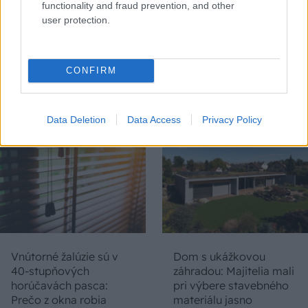
functionality and fraud prevention, and other
user protection.
Chystáte sa zatepľovať
Ako si svojpomocne
alebo meniť kotol?
zatepliť dom
CONFIRM
Návod, ako v nových
minerálnymi doskami
dotačných výzvach
Multipor ETX
neprísť o tisíce eur
Data Deletion
Data Access
Privacy Policy
Vnútorné žalúzie sú v
Dom s ukážkovou
40-stupňových
záhradou: Majitelia mali
horúčavách pasca:
pri výbere stavebného
Prečo z okna robia
materiálu jasno