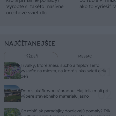
ktorá pritiahne pohľady?
potrubia v mrazo
Vyrobte si takéto masívne
ako to vyriešiť r
orechové svietidlo
NAJČÍTANEJŠIE
TÝŽDEŇ
MESIAC
Trvalky, ktoré znesú sucho a teplo? Tieto
vysaďte na miesta, na ktoré slnko svieti celý
deň
Dom s ukážkovou záhradou: Majitelia mali pri
výbere stavebného materiálu jasno
Čo robiť, ak paradajky dozrievajú pomaly? Trik