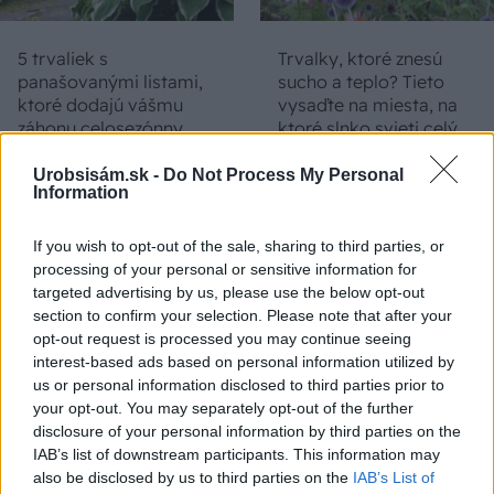
5 trvaliek s
Trvalky, ktoré znesú
panašovanými listami,
sucho a teplo? Tieto
ktoré dodajú vášmu
vysaďte na miesta, na
záhonu celosezónny
ktoré slnko svieti celý
šmrnc
deň
Urobsisám.sk -
Do Not Process My Personal
Information
If you wish to opt-out of the sale, sharing to third parties, or
processing of your personal or sensitive information for
targeted advertising by us, please use the below opt-out
section to confirm your selection. Please note that after your
opt-out request is processed you may continue seeing
interest-based ads based on personal information utilized by
us or personal information disclosed to third parties prior to
Nemusí to byť len
Môže aspirín zachrániť
your opt-out. You may separately opt-out of the further
levanduľa! 7 fialových
ochabnuté izbové
disclosure of your personal information by third parties on the
krások, ktoré rozžiaria
rastliny? Pravda vás
IAB’s list of downstream participants. This information may
vašu záhradu
možno prekvapí
also be disclosed by us to third parties on the
IAB’s List of