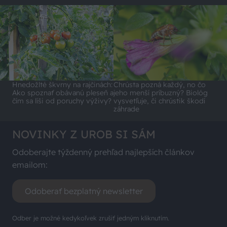
Hnedožlté škvrny na rajčinách:
Chrústa pozná každý, no čo
Ako spoznať obávanú pleseň a
jeho menší príbuzný? Biológ
čím sa líši od poruchy výživy?
vysvetľuje, či chrústik škodí
záhrade
NOVINKY Z UROB SI SÁM
Odoberajte týždenný prehľad najlepších článkov
emailom:
Odoberať bezplatný newsletter
Odber je možné kedykoľvek zrušiť jedným kliknutím.