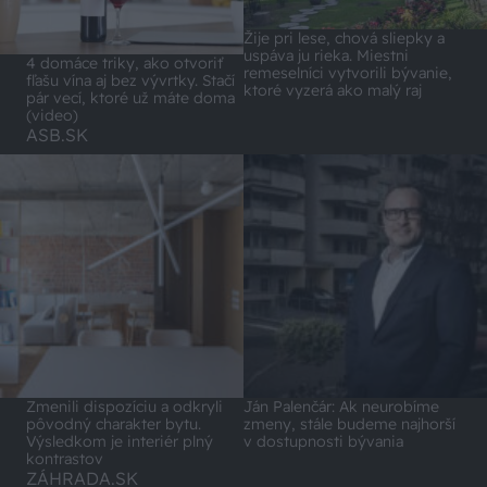
Žije pri lese, chová sliepky a
uspáva ju rieka. Miestni
4 domáce triky, ako otvoriť
remeselníci vytvorili bývanie,
fľašu vína aj bez vývrtky. Stačí
ktoré vyzerá ako malý raj
pár vecí, ktoré už máte doma
(video)
ASB.SK
Zmenili dispozíciu a odkryli
Ján Palenčár: Ak neurobíme
pôvodný charakter bytu.
zmeny, stále budeme najhorší
Výsledkom je interiér plný
v dostupnosti bývania
kontrastov
ZÁHRADA.SK