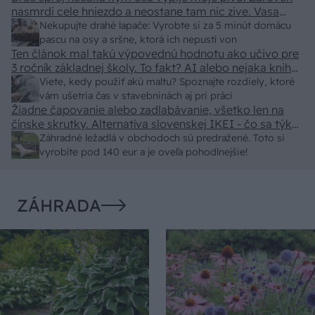
nasmrdi cele hniezdo a neostane tam nic zive. Vasa
pasca naucinke moc efektivne. Skor pritiahne slimaky
Nekupujte drahé lapače: Vyrobte si za 5 minút domácu
pascu na osy a sršne, ktorá ich nepustí von
Ten článok mal takú výpovednú hodnotu ako učivo pre
3 ročník základnej školy. To fakt? AI alebo nejaka kniha
z VŠ? Dnešné rychlotvrdnuce malty - pevnosť 40 Mpa a
Viete, kedy použiť akú maltu? Spoznajte rozdiely, ktoré
doba schnutia tak 15 minut , k tomu vodotesné s
vám ušetria čas v stavebninách aj pri práci
Žiadne čapovanie alebo zadlabávanie, všetko len na
kryštálikou. A rozdiel - schnutie a zretie. Nič?
čínske skrutky. Alternatíva slovenskej IKEI - čo sa týka
pevnosti. Autor si nedal veľa námahy s remeselným
Záhradné ležadlá v obchodoch sú predražené. Toto si
spracovaním, škoda. No lepšie než ten odpad z DTD
vyrobíte pod 140 eur a je oveľa pohodlnejšie!
predávaný v Kauflande alebo Lídli.
ZÁHRADA