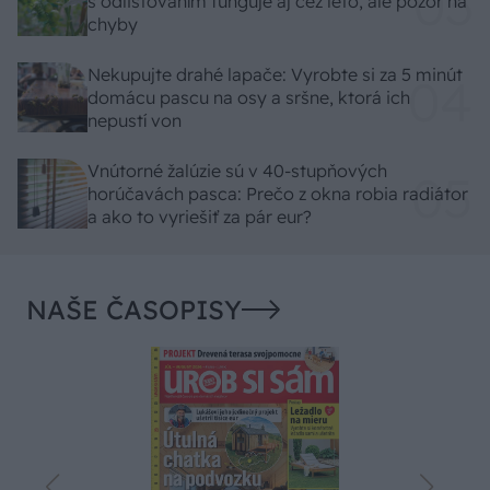
s odlisťovaním funguje aj cez leto, ale pozor na
chyby
Nekupujte drahé lapače: Vyrobte si za 5 minút
domácu pascu na osy a sršne, ktorá ich
nepustí von
Vnútorné žalúzie sú v 40-stupňových
horúčavách pasca: Prečo z okna robia radiátor
a ako to vyriešiť za pár eur?
NAŠE ČASOPISY