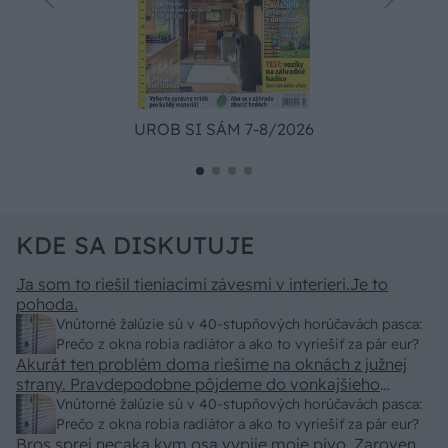
UROB SI SÁM 7-8/2026
KDE SA DISKUTUJE
Ja som to riešil tieniacimi závesmi v interieri.Je to
pohoda.
Vnútorné žalúzie sú v 40-stupňových horúčavách pasca:
Prečo z okna robia radiátor a ako to vyriešiť za pár eur?
Akurát ten problém doma riešime na oknách z južnej
strany. Pravdepodobne pôjdeme do vonkajšieho
tienenia na spôsob markízy 250x150cm. Čínsky
Vnútorné žalúzie sú v 40-stupňových horúčavách pasca:
predajcovia idú okolo 100 eur kus.
Prečo z okna robia radiátor a ako to vyriešiť za pár eur?
Bros sprej necaka kym osa vypije moje pivo. Zaroven