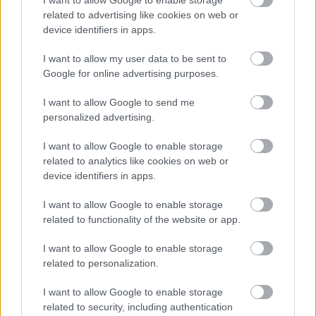
related to advertising like cookies on web or
device identifiers in apps.
I want to allow my user data to be sent to
Google for online advertising purposes.
Temné stránky chalúp:
Žena, búracie kladivo a
I want to allow Google to send me
10 najčastejších
vôňa dreva: Takáto
personalized advertising.
skrytých chýb, ktoré
premena zrubu z roku
vás môžu nepríjemne
1654 sa nevidí každý
I want to allow Google to enable storage
prekvapiť
deň!
related to analytics like cookies on web or
device identifiers in apps.
I want to allow Google to enable storage
DOM
related to functionality of the website or app.
I want to allow Google to enable storage
related to personalization.
I want to allow Google to enable storage
related to security, including authentication