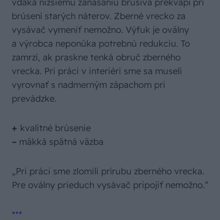
vďaka nižšiemu zanášaniu brusiva prekvapí pri
brúsení starých náterov. Zberné vrecko za
vysávač vymeniť nemožno. Výfuk je oválny
a výrobca neponúka potrebnú redukciu. To
zamrzí, ak praskne tenká obruč zberného
vrecka. Pri práci v interiéri sme sa museli
vyrovnať s nadmerným zápachom pri
prevádzke.
+
kvalitné brúsenie
–
mäkká spätná väzba
„Pri práci sme zlomili prírubu zberného vrecka.
Pre oválny prieduch vysávač pripojiť nemožno.“
***