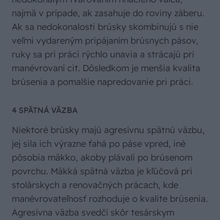
najmä v prípade, ak zasahuje do roviny záberu.
Ak sa nedokonalosti brúsky skombinujú s nie
veľmi vydareným pripájaním brúsnych pásov,
ruky sa pri práci rýchlo unavia a strácajú pri
manévrovaní cit. Dôsledkom je menšia kvalita
brúsenia a pomalšie napredovanie pri práci.
4 SPÄTNÁ VÄZBA
Niektoré brúsky majú agresívnu spätnú väzbu,
jej sila ich výrazne ťahá po páse vpred, iné
pôsobia mäkko, akoby plávali po brúsenom
povrchu. Mäkká spätná väzba je kľúčová pri
stolárskych a renovačných prácach, kde
manévrovateľnosť rozhoduje o kvalite brúsenia.
Agresívna väzba svedčí skôr tesárskym