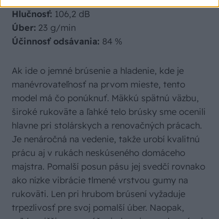
Namerali sme
Hlučnosť:
106,2 dB
Úber:
23 g/min
Účinnosť odsávania:
84 %
Ak ide o jemné brúsenie a hladenie, kde je
manévrovateľnosť na prvom mieste, tento
model má čo ponúknuť. Mäkkú spätnú väzbu,
široké rukoväte a ľahké telo brúsky sme ocenili
hlavne pri stolárskych a renovačných prácach.
Je nenáročná na vedenie, takže urobí kvalitnú
prácu aj v rukách neskúseného domáceho
majstra. Pomalší posun pásu jej svedčí rovnako
ako nízke vibrácie tlmené vrstvou gumy na
rukoväti. Len pri hrubom brúsení vyžaduje
trpezlivosť pre svoj pomalší úber. Naopak,