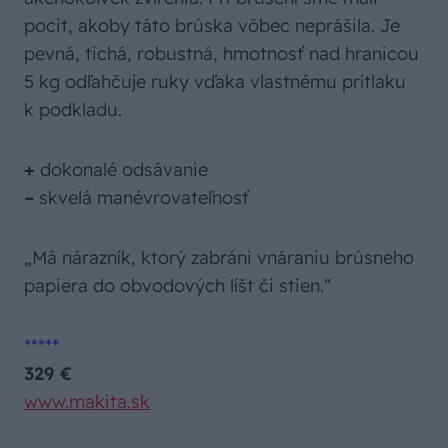
pocit, akoby táto brúska vôbec neprášila. Je
pevná, tichá, robustná, hmotnosť nad hranicou
5 kg odľahčuje ruky vďaka vlastnému prítlaku
k podkladu.
+
dokonalé odsávanie
–
skvelá manévrovateľnosť
„Má nárazník, ktorý zabráni vnáraniu brúsneho
papiera do obvodových líšt či stien.“
*****
329 €
www.makita.sk