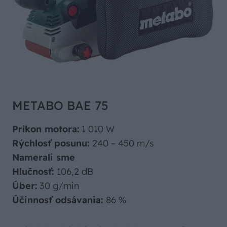
METABO BAE 75
Príkon motora:
1 010 W
Rýchlosť posunu:
240 – 450 m/s
Namerali sme
Hlučnosť:
106,2 dB
Úber:
30 g/min
Účinnosť odsávania:
86 %