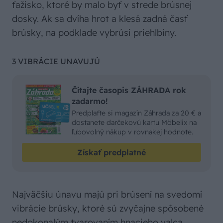
ťažisko, ktoré by malo byť v strede brúsnej
dosky. Ak sa dvíha hrot a klesá zadná časť
brúsky, na podklade vybrúsi priehlbiny.
3 VIBRÁCIE UNAVUJÚ
Čítajte časopis ZÁHRADA rok
zadarmo!
Predplaťte si magazín Záhrada za 20 € a
dostanete darčekovú kartu Möbelix na
ľubovolný nákup v rovnakej hodnote.
Získať predplatné
Najväčšiu únavu majú pri brúsení na svedomí
vibrácie brúsky, ktoré sú zvyčajne spôsobené
nedokonalým tvarovaním hnacieho valca,