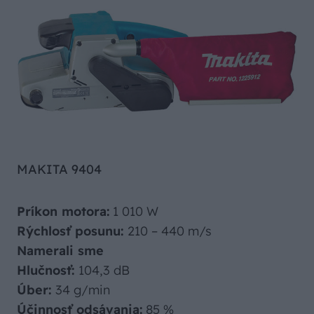
MAKITA 9404
Príkon motora:
1 010 W
Rýchlosť posunu:
210 – 440 m/s
Namerali sme
Hlučnosť:
104,3 dB
Úber:
34 g/min
Účinnosť odsávania:
85 %