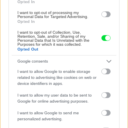
Opted In
dosiahne, kam potrebujete.
I want to opt-out of processing my
Personal Data for Targeted Advertising.
Opted In
+
odklápateľné čelo
–
zlá manévrovateľnosť
I want to opt-out of Collection, Use,
Retention, Sale, and/or Sharing of my
Personal Data that Is Unrelated with the
Purposes for which it was collected.
„Odklápateľné čelo umožňuje pohodlné
Opted Out
brúsenie spodnej hrany schodníc.“
Google consents
I want to allow Google to enable storage
**
related to advertising like cookies on web or
68 €
device identifiers in apps.
www.einhell.sk
I want to allow my user data to be sent to
Google for online advertising purposes.
Robustné vyhotovenie a agresívny rez ju
I want to allow Google to send me
predurčujú na prácu v teréne. Králikáreň, kurín
personalized advertising.
či altánok pre ňu nie sú výzvou.