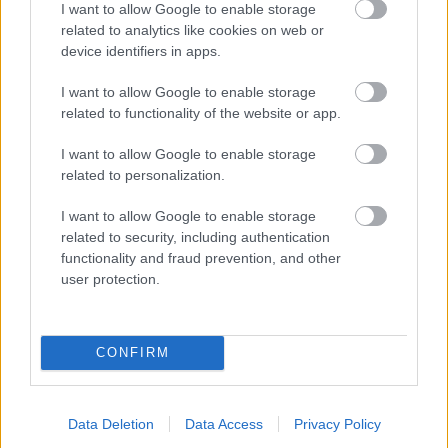
I want to allow Google to enable storage
related to analytics like cookies on web or
device identifiers in apps.
I want to allow Google to enable storage
related to functionality of the website or app.
I want to allow Google to enable storage
related to personalization.
I want to allow Google to enable storage
related to security, including authentication
functionality and fraud prevention, and other
user protection.
FERM BSM1021
CONFIRM
Príkon motora:
950 W
Rýchlosť posunu:
220 – 350 m/s
Data Deletion
Data Access
Privacy Policy