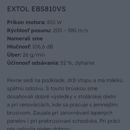
EXTOL EBS810VS
Príkon motora:
810 W
Rýchlosť posunu:
200 – 380 m/s
Namerali sme
Hlučnosť:
106,6 dB
Úber:
26 g/min
Účinnosť odsávania:
52 %, zlyhanie
Pevne sedí na podklade, drží stopu a má mäkkú
spätnú odozvu. S touto brúskou sme
dosahovali dobré výsledky v stolárskej dielni
a pri renováciách, kde sa pracuje s jemnejším
brusivom. Zaujala pri zarovnávaní lepených
panelov i pri prebrusovaní schodiska. Pri práci
nás oslovila nielen dobrou