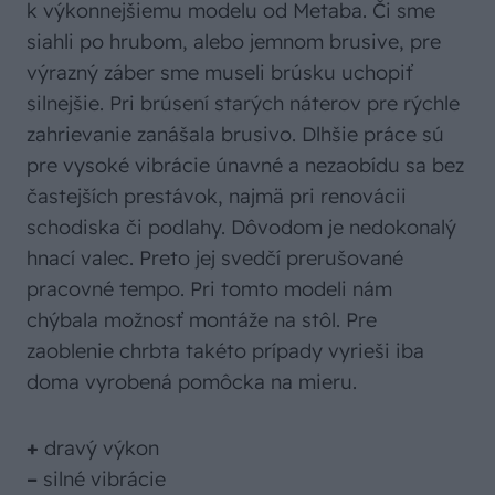
k výkonnejšiemu modelu od Metaba. Či sme
siahli po hrubom, alebo jemnom brusive, pre
výrazný záber sme museli brúsku uchopiť
silnejšie. Pri brúsení starých náterov pre rýchle
zahrievanie zanášala brusivo. Dlhšie práce sú
pre vysoké vibrácie únavné a nezaobídu sa bez
častejších prestávok, najmä pri renovácii
schodiska či podlahy. Dôvodom je nedokonalý
hnací valec. Preto jej svedčí prerušované
pracovné tempo. Pri tomto modeli nám
chýbala možnosť montáže na stôl. Pre
zaoblenie chrbta takéto prípady vyrieši iba
doma vyrobená pomôcka na mieru.
+
dravý výkon
–
silné vibrácie