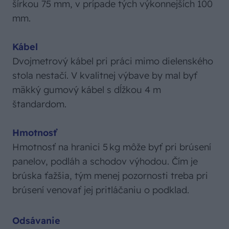
šírkou 75 mm, v prípade tých výkonnejších 100
mm.
Kábel
Dvojmetrový kábel pri práci mimo dielenského
stola nestačí. V kvalitnej výbave by mal byť
mäkký gumový kábel s dĺžkou 4 m
štandardom.
Hmotnosť
Hmotnosť na hranici 5 kg môže byť pri brúsení
panelov, podláh a schodov výhodou. Čím je
brúska ťažšia, tým menej pozornosti treba pri
brúsení venovať jej pritláčaniu o podklad.
Odsávanie