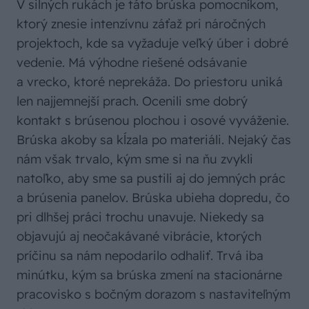
V silných rukách je táto brúska pomocníkom,
ktorý znesie intenzívnu záťaž pri náročných
projektoch, kde sa vyžaduje veľký úber i dobré
vedenie. Má výhodne riešené odsávanie
a vrecko, ktoré neprekáža. Do priestoru uniká
len najjemnejší prach. Ocenili sme dobrý
kontakt s brúsenou plochou i osové vyváženie.
Brúska akoby sa kĺzala po materiáli. Nejaký čas
nám však trvalo, kým sme si na ňu zvykli
natoľko, aby sme sa pustili aj do jemných prác
a brúsenia panelov. Brúska ubieha dopredu, čo
pri dlhšej práci trochu unavuje. Niekedy sa
objavujú aj neočakávané vibrácie, ktorých
príčinu sa nám nepodarilo odhaliť. Trvá iba
minútku, kým sa brúska zmení na stacionárne
pracovisko s bočným dorazom s nastaviteľným