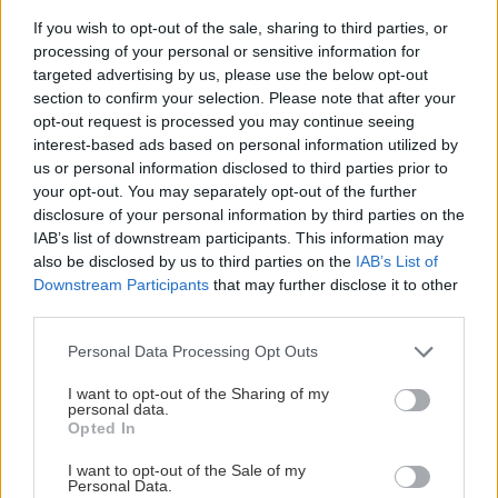
úlohách, kde treba prihladiť surové piliarske či
If you wish to opt-out of the sale, sharing to third parties, or
stavebné dosky a hranoly. Má odklápateľné
processing of your personal or sensitive information for
targeted advertising by us, please use the below opt-out
čelo a nastaviteľnú čelnú rukoväť, pri brúsení
section to confirm your selection. Please note that after your
sa dostane aj na menej dostupné miesta.
opt-out request is processed you may continue seeing
Vyššia prašnosť pri prácach v exteriéri
interest-based ads based on personal information utilized by
us or personal information disclosed to third parties prior to
neprekáža. V stolárskej dielni sme sa však
your opt-out. You may separately opt-out of the further
museli popasovať s horšou
disclosure of your personal information by third parties on the
manévrovateľnosťou. Brúska sa pre nesúmerné
IAB’s list of downstream participants. This information may
also be disclosed by us to third parties on the
IAB’s List of
postavenie rukovätí občas nakláňala nabok
Downstream Participants
that may further disclose it to other
a hrana brúsneho pásu sa vnárala do materiálu.
third parties.
Vyžaduje ľahké vedenie a cit, pretože pod
Please note that this website/app uses one or more Google
Personal Data Processing Opt Outs
prítlakom sa znižujú otáčky motora. Ak máte
services and may gather and store information including but
dosť sily, zbernú nádobku z plastu
not limited to your visit or usage behaviour. You may click to
I want to opt-out of the Sharing of my
personal data.
grant or deny consent to Google and its third-party tags to
pravdepodobne vymeníte za vysávač.
Opted In
use your data for below specified purposes in below Google
Spoľahlivo poslúži pri víkendových renováciách
consent section.
I want to opt-out of the Sale of my
či majstrovaní vo dvore, s káblom dlhým 3 m
Personal Data.