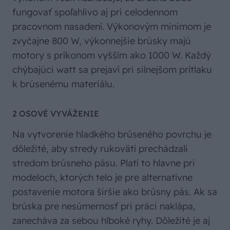
fungovať spoľahlivo aj pri celodennom
pracovnom nasadení. Výkonovým minimom je
zvyčajne 800 W, výkonnejšie brúsky majú
motory s príkonom vyšším ako 1000 W. Každý
chýbajúci watt sa prejaví pri silnejšom prítlaku
k brúsenému materiálu.
2 OSOVÉ VYVÁŽENIE
Na vytvorenie hladkého brúseného povrchu je
dôležité, aby stredy rukovätí prechádzali
stredom brúsneho pásu. Platí to hlavne pri
modeloch, ktorých telo je pre alternatívne
postavenie motora širšie ako brúsny pás. Ak sa
brúska pre nesúmernosť pri práci naklápa,
zanecháva za sebou hlboké ryhy. Dôležité je aj