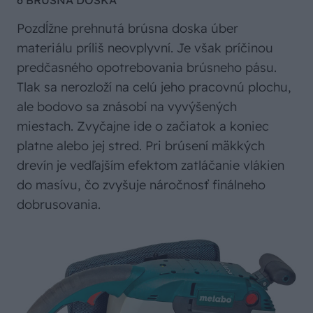
6 BRÚSNA DOSKA
Pozdĺžne prehnutá brúsna doska úber
materiálu príliš neovplyvní. Je však príčinou
predčasného opotrebovania brúsneho pásu.
Tlak sa nerozloží na celú jeho pracovnú plochu,
ale bodovo sa znásobí na vyvýšených
miestach. Zvyčajne ide o začiatok a koniec
platne alebo jej stred. Pri brúsení mäkkých
drevín je vedľajším efektom zatláčanie vlákien
do masívu, čo zvyšuje náročnosť finálneho
dobrusovania.