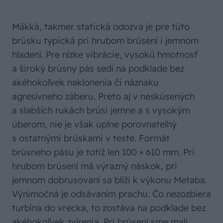
Mäkká, takmer statická odozva je pre túto
brúsku typická pri hrubom brúsení i jemnom
hladení. Pre nízke vibrácie, vysokú hmotnosť
a široký brúsny pás sedí na podklade bez
akéhokoľvek naklonenia či náznaku
agresívneho záberu. Preto aj v neskúsených
a slabších rukách brúsi jemne a s vysokým
úberom, nie je však úplne porovnateľný
s ostatnými brúskami v teste. Formát
brúsneho pásu je totiž len 100 × 610 mm. Pri
hrubom brúsení má výrazný náskok, pri
jemnom dobrusovaní sa blíži k výkonu Metaba.
Výnimočná je odsávaním prachu. Čo nezozbiera
turbína do vrecka, to zostáva na podklade bez
akéhokoľvek zvírenia. Pri brúsení sme mali