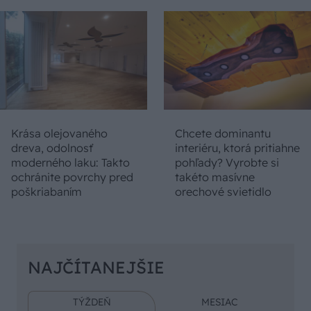
Krása olejovaného
Chcete dominantu
dreva, odolnosť
interiéru, ktorá pritiahne
moderného laku: Takto
pohľady? Vyrobte si
ochránite povrchy pred
takéto masívne
poškriabaním
orechové svietidlo
NAJČÍTANEJŠIE
TÝŽDEŇ
MESIAC