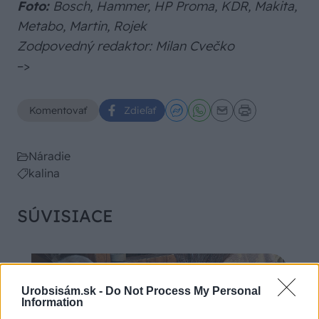
Foto:
Bosch, Hammer, HP Proma, KDR, Makita,
Metabo, Martin, Rojek
Zodpovedný redaktor: Milan Cvečko
–>
Komentovať
Zdieľať
Náradie
kalina
SÚVISIACE
Urobsisám.sk -
Do Not Process My Personal
Information