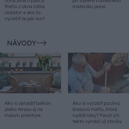
horúčavách pasca:
pri výbere stavebného
Prečo z okna robia
materiálu jasno
radiátor a ako to
vyriešiť za pár eur?
NÁVODY
Ako si zariadiť balkón
Ako si vyrobiť poctivú
alebo terasu aj na
brezovú metlu, ktorá
malom priestore
vydrží roky? Pavol ich
takto vyrobil už stovky