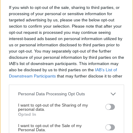
If you wish to opt-out of the sale, sharing to third parties, or
processing of your personal or sensitive information for
targeted advertising by us, please use the below opt-out
section to confirm your selection. Please note that after your
opt-out request is processed you may continue seeing
interest-based ads based on personal information utilized by
us or personal information disclosed to third parties prior to
Ako si vyrobiť poctivú brezovú metlu, ktorá
your opt-out. You may separately opt-out of the further
vydrží roky? Pavol ich takto vyrobil už stovky
disclosure of your personal information by third parties on the
IAB’s list of downstream participants. This information may
also be disclosed by us to third parties on the
IAB’s List of
Downstream Participants
that may further disclose it to other
third parties.
Please note that this website/app uses one or more Google
Personal Data Processing Opt Outs
services and may gather and store information including but
not limited to your visit or usage behaviour. You may click to
I want to opt-out of the Sharing of my
personal data.
grant or deny consent to Google and its third-party tags to
Opted In
use your data for below specified purposes in below Google
consent section.
I want to opt-out of the Sale of my
Personal Data.