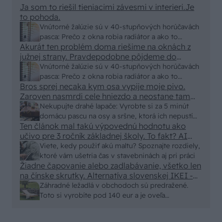
Ja som to riešil tieniacimi závesmi v interieri.Je
to pohoda.
Vnútorné žalúzie sú v 40-stupňových horúčavách
pasca: Prečo z okna robia radiátor a ako to
Akurát ten problém doma riešime na oknách z
vyriešiť za pár eur?
južnej strany. Pravdepodobne pôjdeme do
vonkajšieho tienenia na spôsob markízy
Vnútorné žalúzie sú v 40-stupňových horúčavách
250x150cm. Čínsky predajcovia idú okolo 100
pasca: Prečo z okna robia radiátor a ako to
eur kus.
Bros sprej necaka kym osa vypije moje pivo.
vyriešiť za pár eur?
Zaroven nasmrdi cele hniezdo a neostane tam
nic zive. Vasa pasca naucinke moc efektivne.
Nekupujte drahé lapače: Vyrobte si za 5 minút
Skor pritiahne slimaky
domácu pascu na osy a sršne, ktorá ich nepustí
Ten článok mal takú výpovednú hodnotu ako
von
učivo pre 3 ročník základnej školy. To fakt? AI
alebo nejaka kniha z VŠ? Dnešné rychlotvrdnuce
Viete, kedy použiť akú maltu? Spoznajte rozdiely,
malty - pevnosť 40 Mpa a doba schnutia tak 15
ktoré vám ušetria čas v stavebninách aj pri práci
minut , k tomu vodotesné s kryštálikou. A rozdiel
Žiadne čapovanie alebo zadlabávanie, všetko len
na čínske skrutky. Alternatíva slovenskej IKEI -
- schnutie a zretie. Nič?
čo sa týka pevnosti. Autor si nedal veľa námahy s
Záhradné ležadlá v obchodoch sú predražené.
remeselným spracovaním, škoda. No lepšie než
Toto si vyrobíte pod 140 eur a je oveľa
ten odpad z DTD predávaný v Kauflande alebo
pohodlnejšie!
Lídli.