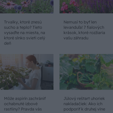
Trvalky, ktoré znesú
Nemusí to byť len
sucho a teplo? Tieto
levanduľa! 7 fialových
vysaďte na miesta, na
krások, ktoré rozžiaria
ktoré slnko svieti celý
vašu záhradu
deň
Môže aspirín zachrániť
Júlový reštart uhoriek
ochabnuté izbové
nakladačiek: Ako ich
rastliny? Pravda vás
podporiť k druhej vlne