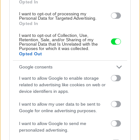
Opted In
I want to opt-out of processing my
Chystáte sa zavárať kápiu? Táto chyba ju
Personal Data for Targeted Advertising.
premení na nevábne mäkkú hmotu
Opted In
I want to opt-out of Collection, Use,
Retention, Sale, and/or Sharing of my
Personal Data that Is Unrelated with the
Purposes for which it was collected.
Opted Out
Google consents
I want to allow Google to enable storage
related to advertising like cookies on web or
device identifiers in apps.
I want to allow my user data to be sent to
Google for online advertising purposes.
Vnútorné žalúzie sú v 40-stupňových
I want to allow Google to send me
horúčavách pasca: Prečo z okna robia radiátor
personalized advertising.
a ako to vyriešiť za pár eur?