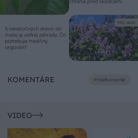
chránia pred škodcami
Môj dom
5 nenáročných drevín do
malej aj veľkej záhrady. Čo
potrebuje tradičný
orgován?
KOMENTÁRE
Pridať
komentár
VIDEO