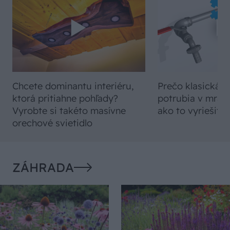
Chcete dominantu interiéru,
Prečo klasická iz
ktorá pritiahne pohľady?
potrubia v mrazo
Vyrobte si takéto masívne
ako to vyriešiť r
orechové svietidlo
ZÁHRADA