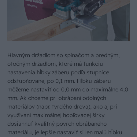
Hlavným držadlom so spínačom a predným,
otočným držadlom, ktoré má funkciu
nastavenia hĺbky záberu podľa stupnice
odstupňovanej po 0,1 mm. Hĺbku záberu
môžeme nastaviť od 0,0 mm do maximálne 4,0
mm. Ak chceme pri obrábaní odolných
materiálov (napr. tvrdého dreva), ako aj pri
využívaní maximálnej hobľovacej šírky
dosiahnuť kvalitný povrch obrábaného
materiálu, je lepšie nastaviť si len malú hĺbku