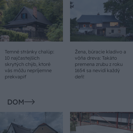
Temné stránky chalúp:
Žena, búracie kladivo a
10 najčastejších
vôňa dreva: Takáto
skrytých chýb, ktoré
premena zrubu z roku
vás môžu nepríjemne
1654 sa nevidí každý
prekvapiť
deň!
DOM