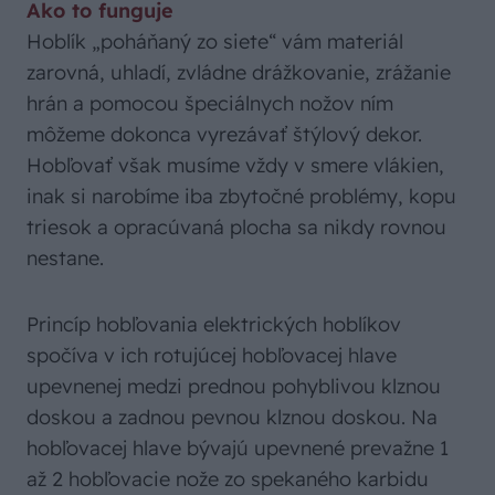
Ako to funguje
Hoblík „poháňaný zo siete“ vám materiál
zarovná, uhladí, zvládne drážkovanie, zrážanie
hrán a pomocou špeciálnych nožov ním
môžeme dokonca vyrezávať štýlový dekor.
Hobľovať však musíme vždy v smere vlákien,
inak si narobíme iba zbytočné problémy, kopu
triesok a opracúvaná plocha sa nikdy rovnou
nestane.
Princíp hobľovania elektrických hoblíkov
spočíva v ich rotujúcej hobľovacej hlave
upevnenej medzi prednou pohyblivou klznou
doskou a zadnou pevnou klznou doskou. Na
hobľovacej hlave bývajú upevnené prevažne 1
až 2 hobľovacie nože zo spekaného karbidu