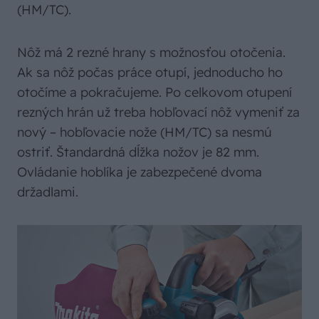
(HM/TC).
Nôž má 2 rezné hrany s možnosťou otočenia.
Ak sa nôž počas práce otupí, jednoducho ho
otočíme a pokračujeme. Po celkovom otupení
rezných hrán už treba hobľovací nôž vymeniť za
nový – hobľovacie nože (HM/TC) sa nesmú
ostriť. Štandardná dĺžka nožov je 82 mm.
Ovládanie hoblíka je zabezpečené dvoma
držadlami.