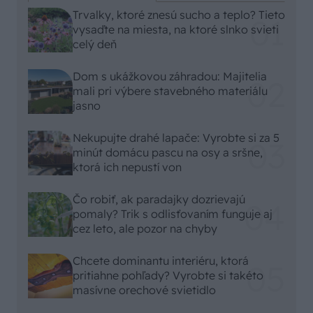
Trvalky, ktoré znesú sucho a teplo? Tieto
vysaďte na miesta, na ktoré slnko svieti
celý deň
Dom s ukážkovou záhradou: Majitelia
mali pri výbere stavebného materiálu
jasno
Nekupujte drahé lapače: Vyrobte si za 5
minút domácu pascu na osy a sršne,
ktorá ich nepustí von
Čo robiť, ak paradajky dozrievajú
pomaly? Trik s odlisťovaním funguje aj
cez leto, ale pozor na chyby
Chcete dominantu interiéru, ktorá
pritiahne pohľady? Vyrobte si takéto
masívne orechové svietidlo