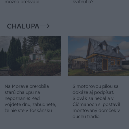
možno prekvapí
kvitnutia?
CHALUPA
Na Morave prerobila
S motorovou pílou sa
starú chalupu na
dokáže aj podpísať.
nepoznanie: Keď
Slovák sa nebál a v
vojdete dnu, zabudnete,
Čičmanoch si postavil
že nie ste v Toskánsku
montovaný domček v
duchu tradícií