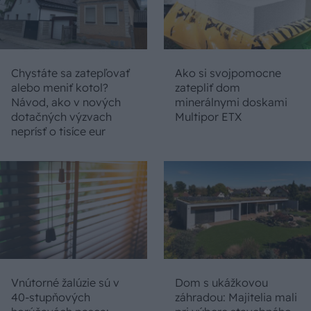
Chystáte sa zatepľovať
Ako si svojpomocne
alebo meniť kotol?
zatepliť dom
Návod, ako v nových
minerálnymi doskami
dotačných výzvach
Multipor ETX
neprísť o tisíce eur
Vnútorné žalúzie sú v
Dom s ukážkovou
40-stupňových
záhradou: Majitelia mali