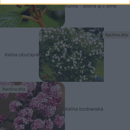
Kalina – zelená aj v zime
Rastlina dňa
Kalina obyčajná
Rastlina dňa
Kalina bodnanská