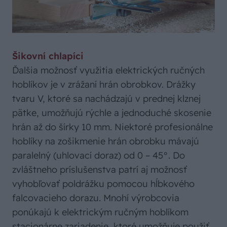
Šikovní chlapíci
Ďalšia možnosť využitia elektrických ručných
hoblíkov je v zrážaní hrán obrobkov. Drážky
tvaru V, ktoré sa nachádzajú v prednej klznej
pätke, umožňujú rýchle a jednoduché skosenie
hrán až do šírky 10 mm. Niektoré profesionálne
hoblíky na zošikmenie hrán obrobku mávajú
paralelný (uhlovací doraz) od 0 – 45°. Do
zvláštneho príslušenstva patrí aj možnosť
vyhobľovať poldrážku pomocou hĺbkového
falcovacieho dorazu. Mnohí výrobcovia
ponúkajú k elektrickým ručným hoblíkom
stacionárne zariadenie, ktoré umožňuje použiť