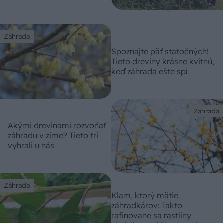
Záhrada
Spoznajte päť statočných!
Tieto dreviny krásne kvitnú,
keď záhrada ešte spí
Záhrada
Akými drevinami rozvoňať
záhradu v zime? Tieto tri
vyhrali u nás
Záhrada
Klam, ktorý mätie
záhradkárov: Takto
rafinovane sa rastliny