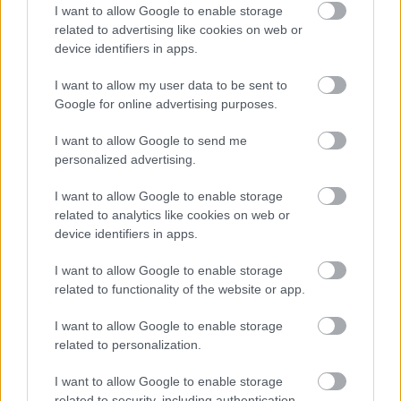
I want to allow Google to enable storage
related to advertising like cookies on web or
device identifiers in apps.
I want to allow my user data to be sent to
Google for online advertising purposes.
I want to allow Google to send me
Temné stránky chalúp:
Žena, búracie kladivo a
personalized advertising.
10 najčastejších
vôňa dreva: Takáto
skrytých chýb, ktoré
premena zrubu z roku
I want to allow Google to enable storage
vás môžu nepríjemne
1654 sa nevidí každý
related to analytics like cookies on web or
prekvapiť
deň!
device identifiers in apps.
I want to allow Google to enable storage
related to functionality of the website or app.
DOM
I want to allow Google to enable storage
related to personalization.
I want to allow Google to enable storage
related to security, including authentication