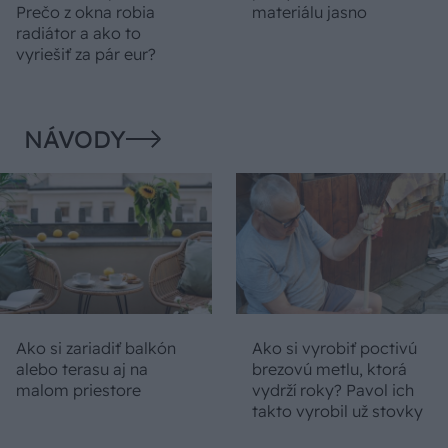
Prečo z okna robia
materiálu jasno
radiátor a ako to
vyriešiť za pár eur?
NÁVODY
Ako si zariadiť balkón
Ako si vyrobiť poctivú
alebo terasu aj na
brezovú metlu, ktorá
malom priestore
vydrží roky? Pavol ich
takto vyrobil už stovky