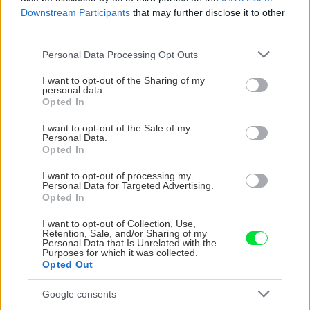
Downstream Participants
that may further disclose it to other
third parties.
CHALUPA
Please note that this website/app uses one or more Google
Personal Data Processing Opt Outs
services and may gather and store information including but
not limited to your visit or usage behaviour. You may click to
I want to opt-out of the Sharing of my
personal data.
grant or deny consent to Google and its third-party tags to
Opted In
use your data for below specified purposes in below Google
consent section.
I want to opt-out of the Sale of my
Personal Data.
Opted In
I want to opt-out of processing my
Personal Data for Targeted Advertising.
Opted In
Na Morave prerobila
S motorovou pílou sa
starú chalupu na
dokáže aj podpísať.
I want to opt-out of Collection, Use,
nepoznanie: Keď
Slovák sa nebál a v
Retention, Sale, and/or Sharing of my
vojdete dnu, zabudnete,
Čičmanoch si postavil
Personal Data that Is Unrelated with the
Purposes for which it was collected.
že nie ste v Toskánsku
montovaný domček v
Opted Out
duchu tradícií
Google consents