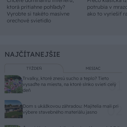
Chcete dominantu interiéru,
Prečo klasická iz
ktorá pritiahne pohľady?
potrubia v mrazo
Vyrobte si takéto masívne
ako to vyriešiť r
orechové svietidlo
NAJČÍTANEJŠIE
TÝŽDEŇ
MESIAC
Trvalky, ktoré znesú sucho a teplo? Tieto
vysaďte na miesta, na ktoré slnko svieti celý
deň
Dom s ukážkovou záhradou: Majitelia mali pri
výbere stavebného materiálu jasno