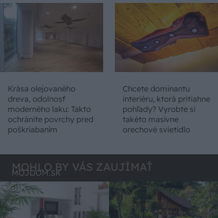
Krása olejovaného
Chcete dominantu
dreva, odolnosť
interiéru, ktorá pritiahne
moderného laku: Takto
pohľady? Vyrobte si
ochránite povrchy pred
takéto masívne
poškriabaním
orechové svietidlo
MOHLO BY VÁS ZAUJÍMAŤ
MÔJDOM.SK