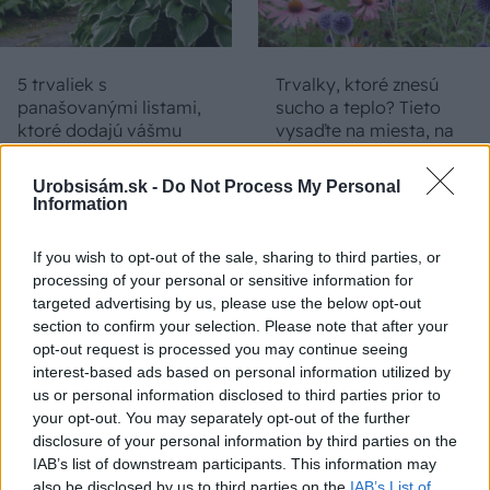
5 trvaliek s
Trvalky, ktoré znesú
panašovanými listami,
sucho a teplo? Tieto
ktoré dodajú vášmu
vysaďte na miesta, na
záhonu celosezónny
ktoré slnko svieti celý
šmrnc
deň
Urobsisám.sk -
Do Not Process My Personal
Information
If you wish to opt-out of the sale, sharing to third parties, or
processing of your personal or sensitive information for
targeted advertising by us, please use the below opt-out
section to confirm your selection. Please note that after your
opt-out request is processed you may continue seeing
interest-based ads based on personal information utilized by
us or personal information disclosed to third parties prior to
Nemusí to byť len
Môže aspirín zachrániť
your opt-out. You may separately opt-out of the further
levanduľa! 7 fialových
ochabnuté izbové
disclosure of your personal information by third parties on the
krások, ktoré rozžiaria
rastliny? Pravda vás
IAB’s list of downstream participants. This information may
vašu záhradu
možno prekvapí
also be disclosed by us to third parties on the
IAB’s List of