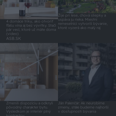
Žije pri lese, chová sliepky a
uspáva ju rieka. Miestni
4 domáce triky, ako otvoriť
remeselníci vytvorili bývanie,
fľašu vína aj bez vývrtky. Stačí
ktoré vyzerá ako malý raj
pár vecí, ktoré už máte doma
(video)
ASB.SK
Zmenili dispozíciu a odkryli
Ján Palenčár: Ak neurobíme
pôvodný charakter bytu.
zmeny, stále budeme najhorší
Výsledkom je interiér plný
v dostupnosti bývania
kontrastov