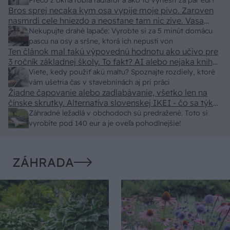
predajcovia idú okolo 100 eur kus.
Prečo z okna robia radiátor a ako to vyriešiť za pár eur?
Bros sprej necaka kym osa vypije moje pivo. Zaroven
nasmrdi cele hniezdo a neostane tam nic zive. Vasa
pasca naucinke moc efektivne. Skor pritiahne slimaky
Nekupujte drahé lapače: Vyrobte si za 5 minút domácu
pascu na osy a sršne, ktorá ich nepustí von
Ten článok mal takú výpovednú hodnotu ako učivo pre
3 ročník základnej školy. To fakt? AI alebo nejaka kniha
z VŠ? Dnešné rychlotvrdnuce malty - pevnosť 40 Mpa a
Viete, kedy použiť akú maltu? Spoznajte rozdiely, ktoré
doba schnutia tak 15 minut , k tomu vodotesné s
vám ušetria čas v stavebninách aj pri práci
Žiadne čapovanie alebo zadlabávanie, všetko len na
kryštálikou. A rozdiel - schnutie a zretie. Nič?
čínske skrutky. Alternatíva slovenskej IKEI - čo sa týka
pevnosti. Autor si nedal veľa námahy s remeselným
Záhradné ležadlá v obchodoch sú predražené. Toto si
spracovaním, škoda. No lepšie než ten odpad z DTD
vyrobíte pod 140 eur a je oveľa pohodlnejšie!
predávaný v Kauflande alebo Lídli.
ZÁHRADA