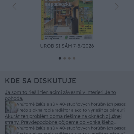
UROB SI SÁM 7-8/2026
KDE SA DISKUTUJE
Ja som to riešil tieniacimi závesmi v interieri.Je to
pohoda.
Vnútorné žalúzie sú v 40-stupňových horúčavách pasca:
Prečo z okna robia radiátor a ako to vyriešiť za pár eur?
Akurát ten problém doma riešime na oknách z južnej
strany. Pravdepodobne pôjdeme do vonkajšieho
tienenia na spôsob markízy 250x150cm. Čínsky
Vnútorné žalúzie sú v 40-stupňových horúčavách pasca: