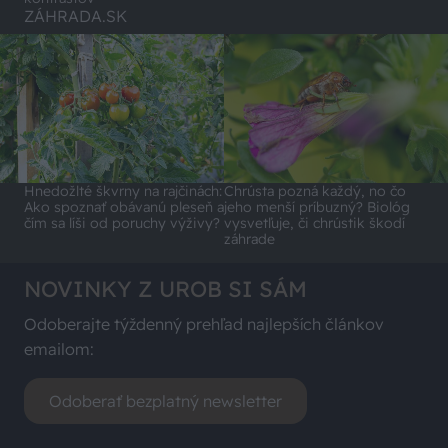
ZÁHRADA.SK
Hnedožlté škvrny na rajčinách:
Chrústa pozná každý, no čo
Ako spoznať obávanú pleseň a
jeho menší príbuzný? Biológ
čím sa líši od poruchy výživy?
vysvetľuje, či chrústik škodí
záhrade
NOVINKY Z UROB SI SÁM
Odoberajte týždenný prehľad najlepších článkov
emailom:
Odoberať bezplatný newsletter