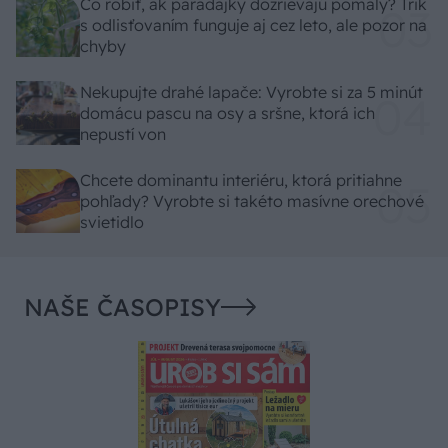
Čo robiť, ak paradajky dozrievajú pomaly? Trik
s odlisťovaním funguje aj cez leto, ale pozor na
chyby
Nekupujte drahé lapače: Vyrobte si za 5 minút
domácu pascu na osy a sršne, ktorá ich
nepustí von
Chcete dominantu interiéru, ktorá pritiahne
pohľady? Vyrobte si takéto masívne orechové
svietidlo
NAŠE ČASOPISY