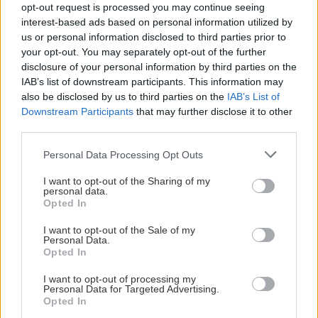
opt-out request is processed you may continue seeing
pevnosti. Autor si nedal veľa námahy s remeselným
Záhradné ležadlá v obchodoch sú predražené. Toto si
interest-based ads based on personal information utilized by
spracovaním, škoda. No lepšie než ten odpad z DTD
vyrobíte pod 140 eur a je oveľa pohodlnejšie!
us or personal information disclosed to third parties prior to
predávaný v Kauflande alebo Lídli.
your opt-out. You may separately opt-out of the further
disclosure of your personal information by third parties on the
ZÁHRADA
IAB’s list of downstream participants. This information may
also be disclosed by us to third parties on the
IAB’s List of
Downstream Participants
that may further disclose it to other
third parties.
Please note that this website/app uses one or more Google
Personal Data Processing Opt Outs
services and may gather and store information including but
not limited to your visit or usage behaviour. You may click to
I want to opt-out of the Sharing of my
personal data.
grant or deny consent to Google and its third-party tags to
Opted In
use your data for below specified purposes in below Google
consent section.
5 trvaliek s
Trvalky, ktoré znesú
I want to opt-out of the Sale of my
Personal Data.
panašovanými listami,
sucho a teplo? Tieto
Opted In
ktoré dodajú vášmu
vysaďte na miesta, na
záhonu celosezónny
ktoré slnko svieti celý
I want to opt-out of processing my
šmrnc
deň
Personal Data for Targeted Advertising.
Opted In