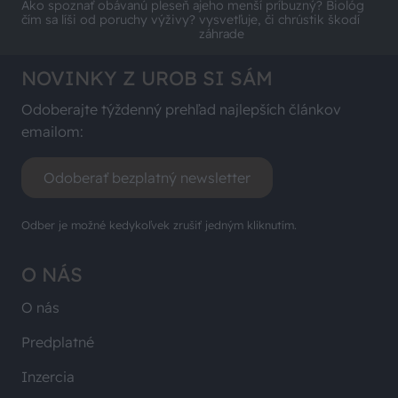
Ako spoznať obávanú pleseň a
jeho menší príbuzný? Biológ
čím sa líši od poruchy výživy?
vysvetľuje, či chrústik škodí
záhrade
NOVINKY Z UROB SI SÁM
Odoberajte týždenný prehľad najlepších článkov
emailom:
Odoberať bezplatný newsletter
Odber je možné kedykoľvek zrušiť jedným kliknutím.
O NÁS
O nás
Predplatné
Inzercia