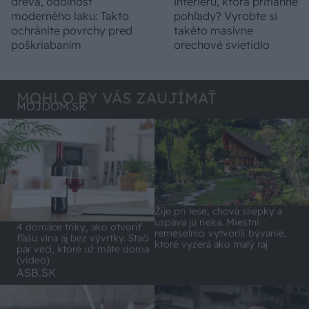
dreva, odolnosť
interiéru, ktorá pritiahne
moderného laku: Takto
pohľady? Vyrobte si
ochránite povrchy pred
takéto masívne
poškriabaním
orechové svietidlo
MOHLO BY VÁS ZAUJÍMAŤ
MÔJDOM.SK
Žije pri lese, chová sliepky a
uspáva ju rieka. Miestni
4 domáce triky, ako otvoriť
remeselníci vytvorili bývanie,
fľašu vína aj bez vývrtky. Stačí
ktoré vyzerá ako malý raj
pár vecí, ktoré už máte doma
(video)
ASB.SK