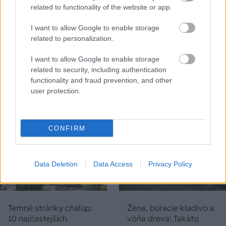
related to functionality of the website or app.
I want to allow Google to enable storage
related to personalization.
Na Morave prerobila
S motorovou pílou sa
starú chalupu na
dokáže aj podpísať.
I want to allow Google to enable storage
nepoznanie: Keď
Slovák sa nebál a v
related to security, including authentication
vojdete dnu, zabudnete,
Čičmanoch si postavil
functionality and fraud prevention, and other
že nie ste v Toskánsku
montovaný domček v
user protection.
duchu tradícií
CONFIRM
Data Deletion
Data Access
Privacy Policy
Temné stránky chalúp:
Žena, búracie kladivo a
10 najčastejších
vôňa dreva: Takáto