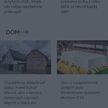
skrytých chýb, ktoré
premena zrubu z roku
vás môžu nepríjemne
1654 sa nevidí každý
prekvapiť
deň!
DOM
Chystáte sa zatepľovať
Ako si svojpomocne
alebo meniť kotol?
zatepliť dom
Návod, ako v nových
minerálnymi doskami
dotačných výzvach
Multipor ETX
neprísť o tisíce eur