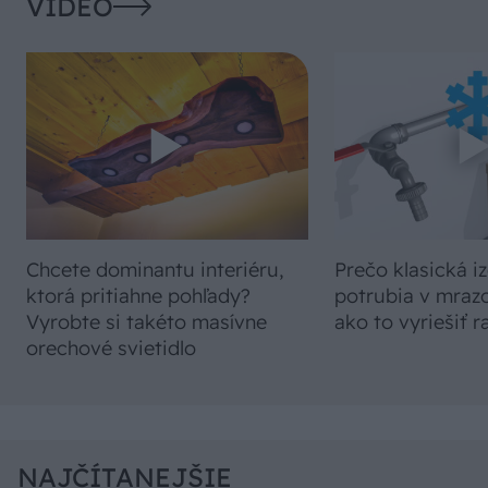
VIDEO
Chcete dominantu interiéru,
Prečo klasická iz
ktorá pritiahne pohľady?
potrubia v mrazo
Vyrobte si takéto masívne
ako to vyriešiť r
orechové svietidlo
NAJČÍTANEJŠIE