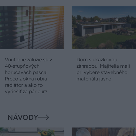
Vnútorné žalúzie sú v
Dom s ukážkovou
40-stupňových
záhradou: Majitelia mali
horúčavách pasca:
pri výbere stavebného
Prečo z okna robia
materiálu jasno
radiátor a ako to
vyriešiť za pár eur?
NÁVODY