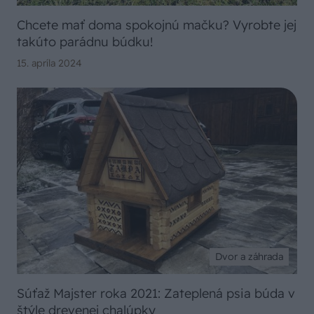
Chcete mať doma spokojnú mačku? Vyrobte jej
takúto parádnu búdku!
15. apríla 2024
Dvor a záhrada
Súťaž Majster roka 2021: Zateplená psia búda v
štýle drevenej chalúpky