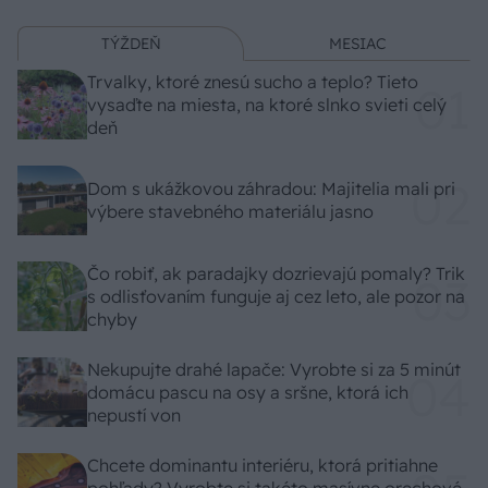
TÝŽDEŇ
MESIAC
Trvalky, ktoré znesú sucho a teplo? Tieto
vysaďte na miesta, na ktoré slnko svieti celý
deň
Dom s ukážkovou záhradou: Majitelia mali pri
výbere stavebného materiálu jasno
Čo robiť, ak paradajky dozrievajú pomaly? Trik
s odlisťovaním funguje aj cez leto, ale pozor na
chyby
Nekupujte drahé lapače: Vyrobte si za 5 minút
domácu pascu na osy a sršne, ktorá ich
nepustí von
Chcete dominantu interiéru, ktorá pritiahne
pohľady? Vyrobte si takéto masívne orechové