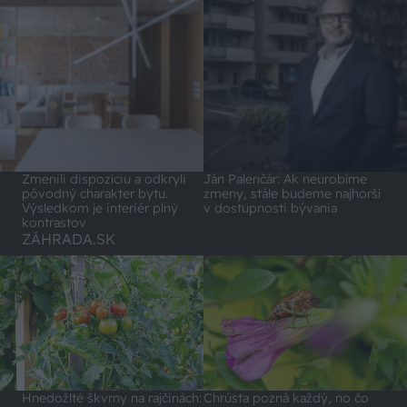
Zmenili dispozíciu a odkryli
Ján Palenčár: Ak neurobíme
pôvodný charakter bytu.
zmeny, stále budeme najhorší
Výsledkom je interiér plný
v dostupnosti bývania
kontrastov
ZÁHRADA.SK
Hnedožlté škvrny na rajčinách:
Chrústa pozná každý, no čo