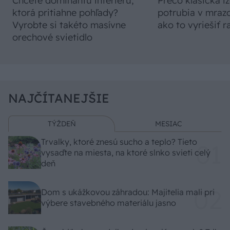
Chcete dominantu interiéru,
Prečo klasická iz
ktorá pritiahne pohľady?
potrubia v mrazo
Vyrobte si takéto masívne
ako to vyriešiť r
orechové svietidlo
NAJČÍTANEJŠIE
TÝŽDEŇ
MESIAC
Trvalky, ktoré znesú sucho a teplo? Tieto
vysaďte na miesta, na ktoré slnko svieti celý
deň
Dom s ukážkovou záhradou: Majitelia mali pri
výbere stavebného materiálu jasno