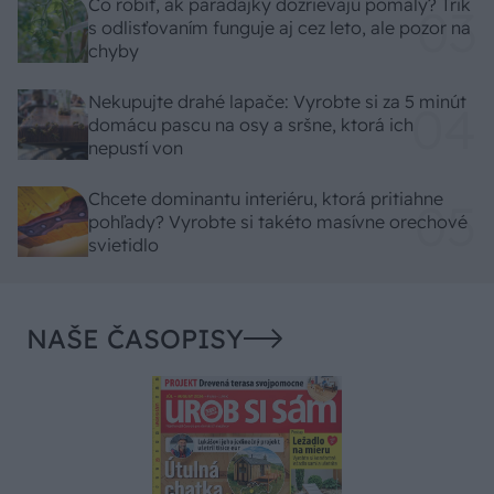
Čo robiť, ak paradajky dozrievajú pomaly? Trik
s odlisťovaním funguje aj cez leto, ale pozor na
chyby
Nekupujte drahé lapače: Vyrobte si za 5 minút
domácu pascu na osy a sršne, ktorá ich
nepustí von
Chcete dominantu interiéru, ktorá pritiahne
pohľady? Vyrobte si takéto masívne orechové
svietidlo
NAŠE ČASOPISY