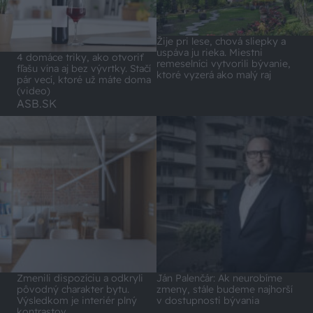
Žije pri lese, chová sliepky a
uspáva ju rieka. Miestni
4 domáce triky, ako otvoriť
remeselníci vytvorili bývanie,
fľašu vína aj bez vývrtky. Stačí
ktoré vyzerá ako malý raj
pár vecí, ktoré už máte doma
(video)
ASB.SK
Zmenili dispozíciu a odkryli
Ján Palenčár: Ak neurobíme
pôvodný charakter bytu.
zmeny, stále budeme najhorší
Výsledkom je interiér plný
v dostupnosti bývania
kontrastov