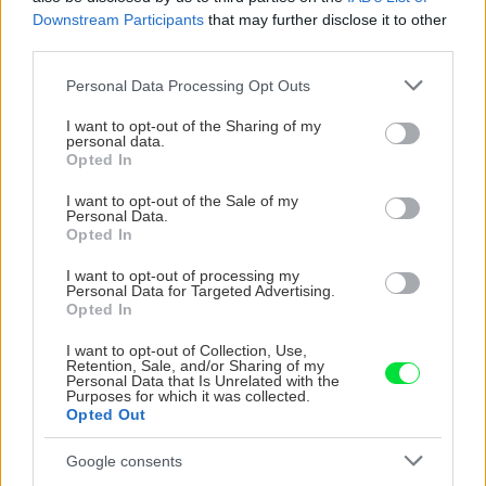
Downstream Participants
that may further disclose it to other
third parties.
CHALUPA
Please note that this website/app uses one or more Google
Personal Data Processing Opt Outs
services and may gather and store information including but
not limited to your visit or usage behaviour. You may click to
I want to opt-out of the Sharing of my
personal data.
grant or deny consent to Google and its third-party tags to
Opted In
use your data for below specified purposes in below Google
consent section.
I want to opt-out of the Sale of my
Personal Data.
Opted In
I want to opt-out of processing my
Personal Data for Targeted Advertising.
Opted In
Na Morave prerobila
S motorovou pílou sa
starú chalupu na
dokáže aj podpísať.
I want to opt-out of Collection, Use,
nepoznanie: Keď
Slovák sa nebál a v
Retention, Sale, and/or Sharing of my
vojdete dnu, zabudnete,
Čičmanoch si postavil
Personal Data that Is Unrelated with the
Purposes for which it was collected.
že nie ste v Toskánsku
montovaný domček v
Opted Out
duchu tradícií
Google consents