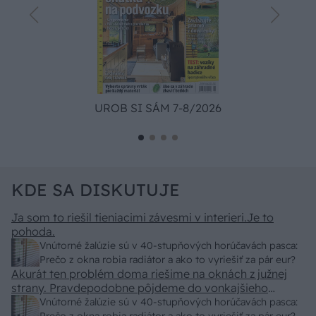
UROB SI SÁM 7-8/2026
KDE SA DISKUTUJE
Ja som to riešil tieniacimi závesmi v interieri.Je to
pohoda.
Vnútorné žalúzie sú v 40-stupňových horúčavách pasca:
Prečo z okna robia radiátor a ako to vyriešiť za pár eur?
Akurát ten problém doma riešime na oknách z južnej
strany. Pravdepodobne pôjdeme do vonkajšieho
tienenia na spôsob markízy 250x150cm. Čínsky
Vnútorné žalúzie sú v 40-stupňových horúčavách pasca: