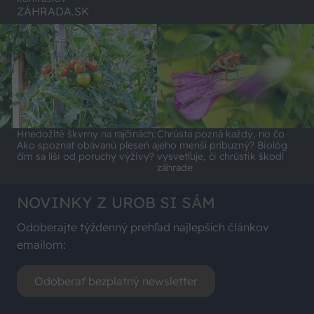
ZÁHRADA.SK
Hnedožlté škvrny na rajčinách:
Chrústa pozná každý, no čo
Ako spoznať obávanú pleseň a
jeho menší príbuzný? Biológ
čím sa líši od poruchy výživy?
vysvetľuje, či chrústik škodí
záhrade
NOVINKY Z UROB SI SÁM
Odoberajte týždenný prehľad najlepších článkov
emailom:
Odoberať bezplatný newsletter