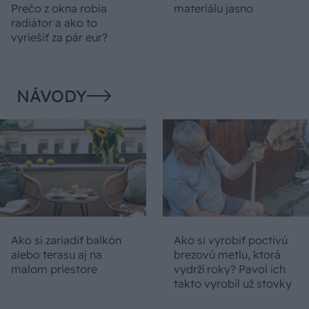
Prečo z okna robia
materiálu jasno
radiátor a ako to
vyriešiť za pár eur?
NÁVODY
Ako si zariadiť balkón
Ako si vyrobiť poctivú
alebo terasu aj na
brezovú metlu, ktorá
malom priestore
vydrží roky? Pavol ich
takto vyrobil už stovky