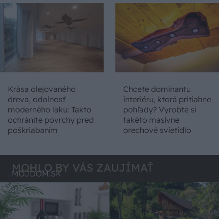
Krása olejovaného
Chcete dominantu
dreva, odolnosť
interiéru, ktorá pritiahne
moderného laku: Takto
pohľady? Vyrobte si
ochránite povrchy pred
takéto masívne
poškriabaním
orechové svietidlo
MOHLO BY VÁS ZAUJÍMAŤ
MÔJDOM.SK