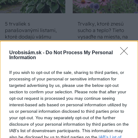
5 trvaliek s
Trvalky, ktoré znesú
panašovanými listami,
sucho a teplo? Tieto
ktoré dodajú vášmu
vysaďte na miesta, na
záhonu celosezónny
ktoré slnko svieti celý
šmrnc
deň
Urobsisám.sk -
Do Not Process My Personal
Information
If you wish to opt-out of the sale, sharing to third parties, or
processing of your personal or sensitive information for
targeted advertising by us, please use the below opt-out
section to confirm your selection. Please note that after your
opt-out request is processed you may continue seeing
interest-based ads based on personal information utilized by
us or personal information disclosed to third parties prior to
Nemusí to byť len
Môže aspirín zachrániť
your opt-out. You may separately opt-out of the further
levanduľa! 7 fialových
ochabnuté izbové
disclosure of your personal information by third parties on the
krások, ktoré rozžiaria
rastliny? Pravda vás
IAB’s list of downstream participants. This information may
vašu záhradu
možno prekvapí
also be disclosed by us to third parties on the
IAB’s List of