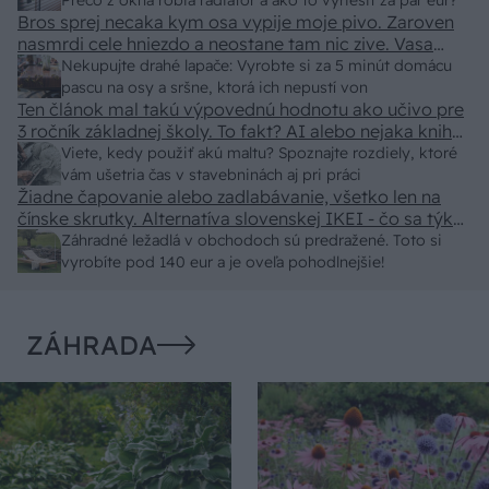
predajcovia idú okolo 100 eur kus.
Prečo z okna robia radiátor a ako to vyriešiť za pár eur?
Bros sprej necaka kym osa vypije moje pivo. Zaroven
nasmrdi cele hniezdo a neostane tam nic zive. Vasa
pasca naucinke moc efektivne. Skor pritiahne slimaky
Nekupujte drahé lapače: Vyrobte si za 5 minút domácu
pascu na osy a sršne, ktorá ich nepustí von
Ten článok mal takú výpovednú hodnotu ako učivo pre
3 ročník základnej školy. To fakt? AI alebo nejaka kniha
z VŠ? Dnešné rychlotvrdnuce malty - pevnosť 40 Mpa a
Viete, kedy použiť akú maltu? Spoznajte rozdiely, ktoré
doba schnutia tak 15 minut , k tomu vodotesné s
vám ušetria čas v stavebninách aj pri práci
Žiadne čapovanie alebo zadlabávanie, všetko len na
kryštálikou. A rozdiel - schnutie a zretie. Nič?
čínske skrutky. Alternatíva slovenskej IKEI - čo sa týka
pevnosti. Autor si nedal veľa námahy s remeselným
Záhradné ležadlá v obchodoch sú predražené. Toto si
spracovaním, škoda. No lepšie než ten odpad z DTD
vyrobíte pod 140 eur a je oveľa pohodlnejšie!
predávaný v Kauflande alebo Lídli.
ZÁHRADA