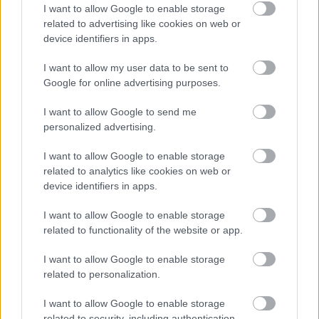
I want to allow Google to enable storage
related to advertising like cookies on web or
device identifiers in apps.
I want to allow my user data to be sent to
Google for online advertising purposes.
I want to allow Google to send me
Temné stránky chalúp:
Žena, búracie kladivo a
personalized advertising.
10 najčastejších
vôňa dreva: Takáto
skrytých chýb, ktoré
premena zrubu z roku
I want to allow Google to enable storage
vás môžu nepríjemne
1654 sa nevidí každý
related to analytics like cookies on web or
prekvapiť
deň!
device identifiers in apps.
I want to allow Google to enable storage
related to functionality of the website or app.
DOM
I want to allow Google to enable storage
related to personalization.
I want to allow Google to enable storage
related to security, including authentication