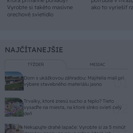
ktorá pritiahne pohľady?
potrubia v mrazo
Vyrobte si takéto masívne
ako to vyriešiť r
orechové svietidlo
NAJČÍTANEJŠIE
TÝŽDEŇ
MESIAC
Dom s ukážkovou záhradou: Majitelia mali pri
výbere stavebného materiálu jasno
Trvalky, ktoré znesú sucho a teplo? Tieto
vysaďte na miesta, na ktoré slnko svieti celý
deň
Nekupujte drahé lapače: Vyrobte si za 5 minút