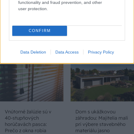
functionality and fraud prevention, and other
user protection.
Chystáte sa zatepľovať
Ako si svojpomocne
alebo meniť kotol?
zatepliť dom
CONFIRM
Návod, ako v nových
minerálnymi doskami
dotačných výzvach
Multipor ETX
neprísť o tisíce eur
Data Deletion
Data Access
Privacy Policy
Vnútorné žalúzie sú v
Dom s ukážkovou
40-stupňových
záhradou: Majitelia mali
horúčavách pasca:
pri výbere stavebného
Prečo z okna robia
materiálu jasno