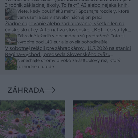
3 ročník základnej školy. To fakt? AI alebo nejaka kniha
z VŠ? Dnešné rychlotvrdnuce malty - pevnosť 40 Mpa a
Viete, kedy použiť akú maltu? Spoznajte rozdiely, ktoré
doba schnutia tak 15 minut , k tomu vodotesné s
vám ušetria čas v stavebninách aj pri práci
Žiadne čapovanie alebo zadlabávanie, všetko len na
kryštálikou. A rozdiel - schnutie a zretie. Nič?
čínske skrutky. Alternatíva slovenskej IKEI - čo sa týka
pevnosti. Autor si nedal veľa námahy s remeselným
Záhradné ležadlá v obchodoch sú predražené. Toto si
spracovaním, škoda. No lepšie než ten odpad z DTD
vyrobíte pod 140 eur a je oveľa pohodlnejšie!
predávaný v Kauflande alebo Lídli.
V sobotnej relácii pre záhradkárov , 11.7.2026 na stanici
Regina-východ , predseda Slovenského zväzu
záhradkárov pán Jakubech tvrdil, že to, že vlky sú
Nenechajte stromy divoko zarásť! Júlový rez, ktorý
neproduktívne , nie je pravda. Aj vlky je možné použiť
rozhodne o úrode
pri formovaní koruny a budú rodiť.
ZÁHRADA