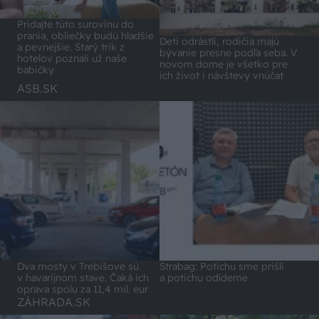
Pridajte túto surovinu do
prania, obliečky budú hladšie
Deti odrástli, rodičia majú
a pevnejšie. Starý trik z
bývanie presne podľa seba. V
hotelov poznali už naše
novom dome je všetko pre
babičky
ich život i návštevy vnúčat
ASB.SK
Dva mosty v Trebišove sú
Strabag: Potichu sme prišli
v havarijnom stave. Čaká ich
a potichu odídeme
oprava spolu za 11,4 mil. eur
ZÁHRADA.SK