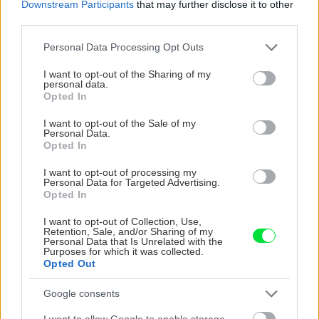
Downstream Participants
that may further disclose it to other
third parties.
CHALUPA
Please note that this website/app uses one or more Google
Personal Data Processing Opt Outs
services and may gather and store information including but
not limited to your visit or usage behaviour. You may click to
I want to opt-out of the Sharing of my
personal data.
grant or deny consent to Google and its third-party tags to
Opted In
use your data for below specified purposes in below Google
consent section.
I want to opt-out of the Sale of my
Personal Data.
Opted In
I want to opt-out of processing my
Personal Data for Targeted Advertising.
Na Morave prerobila
S motorovou pílou sa
Opted In
starú chalupu na
dokáže aj podpísať.
nepoznanie: Keď
Slovák sa nebál a v
I want to opt-out of Collection, Use,
Retention, Sale, and/or Sharing of my
vojdete dnu, zabudnete,
Čičmanoch si postavil
Personal Data that Is Unrelated with the
že nie ste v Toskánsku
montovaný domček v
Purposes for which it was collected.
duchu tradícií
Opted Out
Google consents
I want to allow Google to enable storage