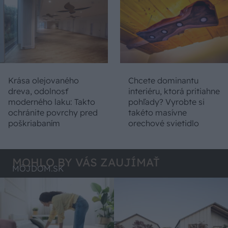
Krása olejovaného
Chcete dominantu
dreva, odolnosť
interiéru, ktorá pritiahne
moderného laku: Takto
pohľady? Vyrobte si
ochránite povrchy pred
takéto masívne
poškriabaním
orechové svietidlo
MOHLO BY VÁS ZAUJÍMAŤ
MÔJDOM.SK