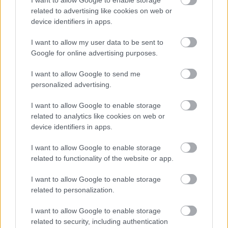
related to advertising like cookies on web or
device identifiers in apps.
I want to allow my user data to be sent to
Google for online advertising purposes.
Temné stránky chalúp:
Žena, búracie kladivo a
I want to allow Google to send me
10 najčastejších
vôňa dreva: Takáto
personalized advertising.
skrytých chýb, ktoré
premena zrubu z roku
vás môžu nepríjemne
1654 sa nevidí každý
I want to allow Google to enable storage
prekvapiť
deň!
related to analytics like cookies on web or
device identifiers in apps.
I want to allow Google to enable storage
DOM
related to functionality of the website or app.
I want to allow Google to enable storage
related to personalization.
I want to allow Google to enable storage
related to security, including authentication