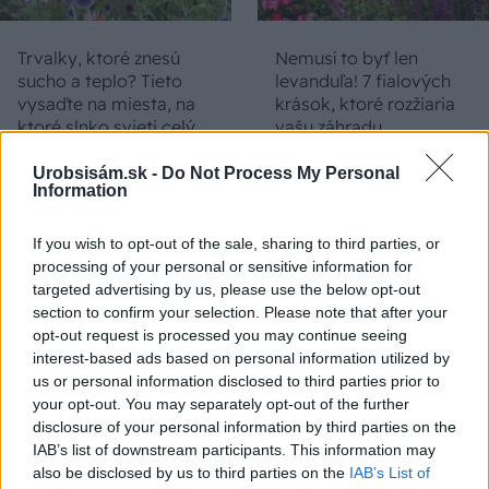
Trvalky, ktoré znesú
Nemusí to byť len
sucho a teplo? Tieto
levanduľa! 7 fialových
vysaďte na miesta, na
krások, ktoré rozžiaria
ktoré slnko svieti celý
vašu záhradu
deň
Urobsisám.sk -
Do Not Process My Personal
Information
If you wish to opt-out of the sale, sharing to third parties, or
processing of your personal or sensitive information for
targeted advertising by us, please use the below opt-out
section to confirm your selection. Please note that after your
opt-out request is processed you may continue seeing
interest-based ads based on personal information utilized by
us or personal information disclosed to third parties prior to
Môže aspirín zachrániť
Júlový reštart uhoriek
your opt-out. You may separately opt-out of the further
ochabnuté izbové
nakladačiek: Ako ich
disclosure of your personal information by third parties on the
rastliny? Pravda vás
podporiť k druhej vlne
IAB’s list of downstream participants. This information may
možno prekvapí
kvitnutia?
also be disclosed by us to third parties on the
IAB’s List of