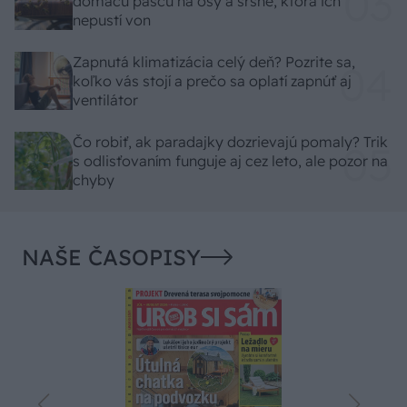
domácu pascu na osy a sršne, ktorá ich
nepustí von
Zapnutá klimatizácia celý deň? Pozrite sa,
koľko vás stojí a prečo sa oplatí zapnúť aj
ventilátor
Čo robiť, ak paradajky dozrievajú pomaly? Trik
s odlisťovaním funguje aj cez leto, ale pozor na
chyby
NAŠE ČASOPISY