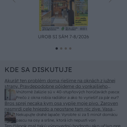
UROB SI SÁM 7-8/2026
KDE SA DISKUTUJE
Akurát ten problém doma riešime na oknách z južnej
strany. Pravdepodobne pôjdeme do vonkajšieho
tienenia na spôsob markízy 250x150cm. Čínsky
Vnútorné žalúzie sú v 40-stupňových horúčavách pasca:
predajcovia idú okolo 100 eur kus.
Prečo z okna robia radiátor a ako to vyriešiť za pár eur?
Bros sprej necaka kym osa vypije moje pivo. Zaroven
nasmrdi cele hniezdo a neostane tam nic zive. Vasa
pasca naucinke moc efektivne. Skor pritiahne slimaky
Nekupujte drahé lapače: Vyrobte si za 5 minút domácu
pascu na osy a sršne, ktorá ich nepustí von
Ten článok mal takú výpovednú hodnotu ako učivo pre