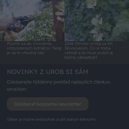
Pustite sa do množenia
Zlaté žltnutie viniča sa šíri
vždyzelených listnáčov. Teraz
Slovenskom. Čo si treba
je na to vhodný čas!
všímať a čo musí urobiť aj
bežný záhradkár?
NOVINKY Z UROB SI SÁM
Odoberajte týždenný prehľad najlepších článkov
emailom:
Odoberať bezplatný newsletter
Odber je možné kedykoľvek zrušiť jedným kliknutím.