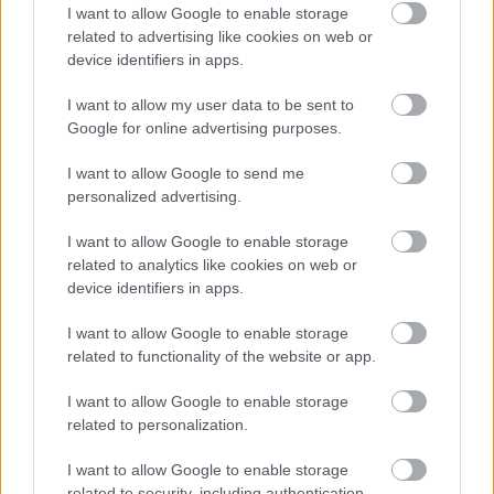
I want to allow Google to enable storage
related to advertising like cookies on web or
device identifiers in apps.
I want to allow my user data to be sent to
Google for online advertising purposes.
I want to allow Google to send me
Temné stránky chalúp:
Žena, búracie kladivo a
personalized advertising.
10 najčastejších
vôňa dreva: Takáto
skrytých chýb, ktoré
premena zrubu z roku
I want to allow Google to enable storage
vás môžu nepríjemne
1654 sa nevidí každý
related to analytics like cookies on web or
prekvapiť
deň!
device identifiers in apps.
I want to allow Google to enable storage
related to functionality of the website or app.
DOM
I want to allow Google to enable storage
related to personalization.
I want to allow Google to enable storage
related to security, including authentication