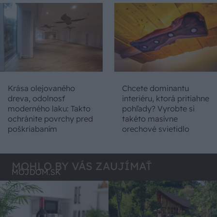
Krása olejovaného
Chcete dominantu
dreva, odolnosť
interiéru, ktorá pritiahne
moderného laku: Takto
pohľady? Vyrobte si
ochránite povrchy pred
takéto masívne
poškriabaním
orechové svietidlo
MOHLO BY VÁS ZAUJÍMAŤ
MÔJDOM.SK