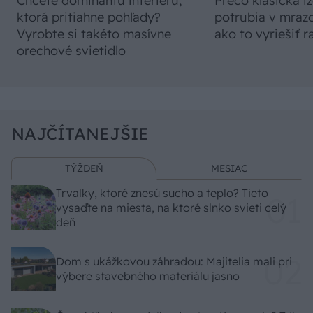
Chcete dominantu interiéru,
Prečo klasická iz
ktorá pritiahne pohľady?
potrubia v mrazo
Vyrobte si takéto masívne
ako to vyriešiť r
orechové svietidlo
NAJČÍTANEJŠIE
TÝŽDEŇ
MESIAC
Trvalky, ktoré znesú sucho a teplo? Tieto
vysaďte na miesta, na ktoré slnko svieti celý
deň
Dom s ukážkovou záhradou: Majitelia mali pri
výbere stavebného materiálu jasno