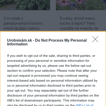
5 trvaliek s
Trvalky, ktoré znesú
panašovanými listami,
sucho a teplo? Tieto
ktoré dodajú vášmu
vysaďte na miesta, na
záhonu celosezónny
ktoré slnko svieti celý
šmrnc
deň
Urobsisám.sk -
Do Not Process My Personal
Information
If you wish to opt-out of the sale, sharing to third parties, or
processing of your personal or sensitive information for
targeted advertising by us, please use the below opt-out
section to confirm your selection. Please note that after your
opt-out request is processed you may continue seeing
interest-based ads based on personal information utilized by
us or personal information disclosed to third parties prior to
Nemusí to byť len
Môže aspirín zachrániť
your opt-out. You may separately opt-out of the further
levanduľa! 7 fialových
ochabnuté izbové
disclosure of your personal information by third parties on the
krások, ktoré rozžiaria
rastliny? Pravda vás
IAB’s list of downstream participants. This information may
vašu záhradu
možno prekvapí
also be disclosed by us to third parties on the
IAB’s List of