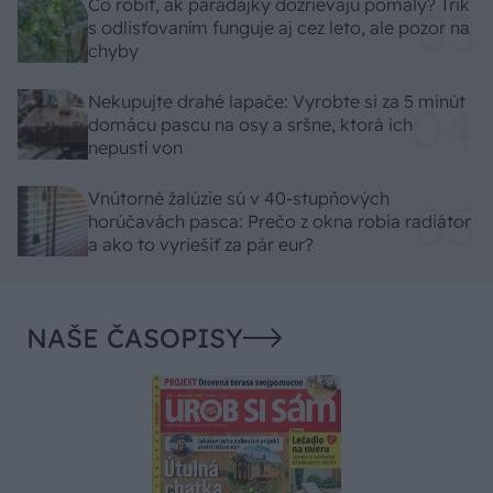
Čo robiť, ak paradajky dozrievajú pomaly? Trik
s odlisťovaním funguje aj cez leto, ale pozor na
chyby
Nekupujte drahé lapače: Vyrobte si za 5 minút
domácu pascu na osy a sršne, ktorá ich
nepustí von
Vnútorné žalúzie sú v 40-stupňových
horúčavách pasca: Prečo z okna robia radiátor
a ako to vyriešiť za pár eur?
NAŠE ČASOPISY