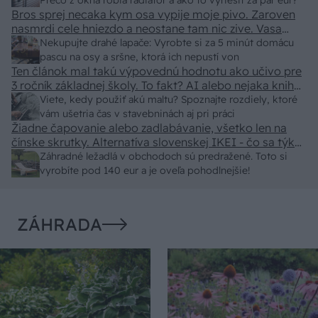
predajcovia idú okolo 100 eur kus.
Prečo z okna robia radiátor a ako to vyriešiť za pár eur?
Bros sprej necaka kym osa vypije moje pivo. Zaroven
nasmrdi cele hniezdo a neostane tam nic zive. Vasa
pasca naucinke moc efektivne. Skor pritiahne slimaky
Nekupujte drahé lapače: Vyrobte si za 5 minút domácu
pascu na osy a sršne, ktorá ich nepustí von
Ten článok mal takú výpovednú hodnotu ako učivo pre
3 ročník základnej školy. To fakt? AI alebo nejaka kniha
z VŠ? Dnešné rychlotvrdnuce malty - pevnosť 40 Mpa a
Viete, kedy použiť akú maltu? Spoznajte rozdiely, ktoré
doba schnutia tak 15 minut , k tomu vodotesné s
vám ušetria čas v stavebninách aj pri práci
Žiadne čapovanie alebo zadlabávanie, všetko len na
kryštálikou. A rozdiel - schnutie a zretie. Nič?
čínske skrutky. Alternatíva slovenskej IKEI - čo sa týka
pevnosti. Autor si nedal veľa námahy s remeselným
Záhradné ležadlá v obchodoch sú predražené. Toto si
spracovaním, škoda. No lepšie než ten odpad z DTD
vyrobíte pod 140 eur a je oveľa pohodlnejšie!
predávaný v Kauflande alebo Lídli.
ZÁHRADA