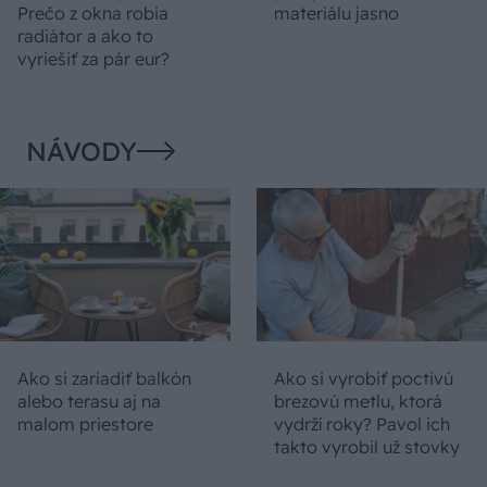
Prečo z okna robia
materiálu jasno
radiátor a ako to
vyriešiť za pár eur?
NÁVODY
Ako si zariadiť balkón
Ako si vyrobiť poctivú
alebo terasu aj na
brezovú metlu, ktorá
malom priestore
vydrží roky? Pavol ich
takto vyrobil už stovky