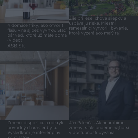
Žije pri lese, chová sliepky a
uspáva ju rieka. Miestni
4 domáce triky, ako otvoriť
remeselníci vytvorili bývanie,
fľašu vína aj bez vývrtky. Stačí
ktoré vyzerá ako malý raj
pár vecí, ktoré už máte doma
(video)
ASB.SK
Zmenili dispozíciu a odkryli
Ján Palenčár: Ak neurobíme
pôvodný charakter bytu.
zmeny, stále budeme najhorší
Výsledkom je interiér plný
v dostupnosti bývania
kontrastov