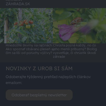
ZÁHRADA.SK
Hnedožlté škvrny na rajčinách:
Chrústa pozná každý, no čo
Ako spoznať obávanú pleseň a
jeho menší príbuzný? Biológ
čím sa líši od poruchy výživy?
vysvetľuje, či chrústik škodí
záhrade
NOVINKY Z UROB SI SÁM
Odoberajte týždenný prehľad najlepších článkov
emailom:
Odoberať bezplatný newsletter