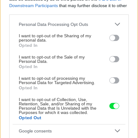
Downstream Participants
that may further disclose it to other
third parties.
CHALUPA
Please note that this website/app uses one or more Google
Personal Data Processing Opt Outs
services and may gather and store information including but
not limited to your visit or usage behaviour. You may click to
I want to opt-out of the Sharing of my
personal data.
grant or deny consent to Google and its third-party tags to
Opted In
use your data for below specified purposes in below Google
consent section.
I want to opt-out of the Sale of my
Personal Data.
Opted In
I want to opt-out of processing my
Personal Data for Targeted Advertising.
Opted In
Na Morave prerobila
S motorovou pílou sa
starú chalupu na
dokáže aj podpísať.
I want to opt-out of Collection, Use,
nepoznanie: Keď
Slovák sa nebál a v
Retention, Sale, and/or Sharing of my
vojdete dnu, zabudnete,
Čičmanoch si postavil
Personal Data that Is Unrelated with the
Purposes for which it was collected.
že nie ste v Toskánsku
montovaný domček v
Opted Out
duchu tradícií
Google consents