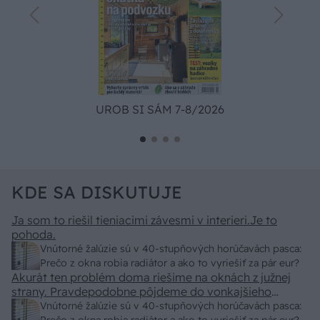
UROB SI SÁM 7-8/2026
KDE SA DISKUTUJE
Ja som to riešil tieniacimi závesmi v interieri.Je to
pohoda.
Vnútorné žalúzie sú v 40-stupňových horúčavách pasca:
Prečo z okna robia radiátor a ako to vyriešiť za pár eur?
Akurát ten problém doma riešime na oknách z južnej
strany. Pravdepodobne pôjdeme do vonkajšieho
tienenia na spôsob markízy 250x150cm. Čínsky
Vnútorné žalúzie sú v 40-stupňových horúčavách pasca: