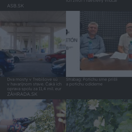
ich život i návštevy vnúčat
ASB.SK
Dva mosty v Trebišove sú
Strabag: Potichu sme prišli
v havarijnom stave. Čaká ich
a potichu odídeme
oprava spolu za 11,4 mil. eur
ZÁHRADA.SK