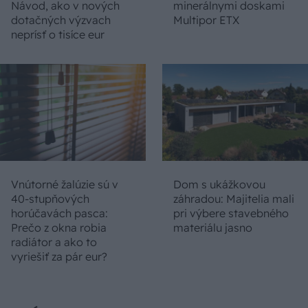
Návod, ako v nových
minerálnymi doskami
dotačných výzvach
Multipor ETX
neprísť o tisíce eur
Vnútorné žalúzie sú v
Dom s ukážkovou
40-stupňových
záhradou: Majitelia mali
horúčavách pasca:
pri výbere stavebného
Prečo z okna robia
materiálu jasno
radiátor a ako to
vyriešiť za pár eur?