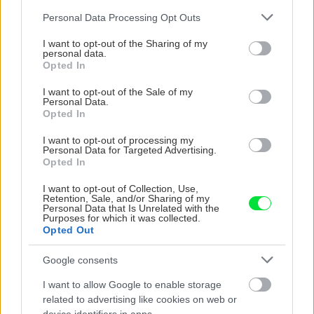
ktoré slnko svieti celý
vašu záhradu
Please note that this website/app uses one or more Google
Personal Data Processing Opt Outs
deň
services and may gather and store information including but
not limited to your visit or usage behaviour. You may click to
I want to opt-out of the Sharing of my
personal data.
grant or deny consent to Google and its third-party tags to
Opted In
use your data for below specified purposes in below Google
consent section.
I want to opt-out of the Sale of my
Personal Data.
Opted In
I want to opt-out of processing my
Personal Data for Targeted Advertising.
Opted In
Môže aspirín zachrániť
Júlový reštart uhoriek
I want to opt-out of Collection, Use,
ochabnuté izbové
nakladačiek: Ako ich
Retention, Sale, and/or Sharing of my
rastliny? Pravda vás
podporiť k druhej vlne
Personal Data that Is Unrelated with the
Purposes for which it was collected.
možno prekvapí
kvitnutia?
Opted Out
Google consents
CHALUPA
I want to allow Google to enable storage
related to advertising like cookies on web or