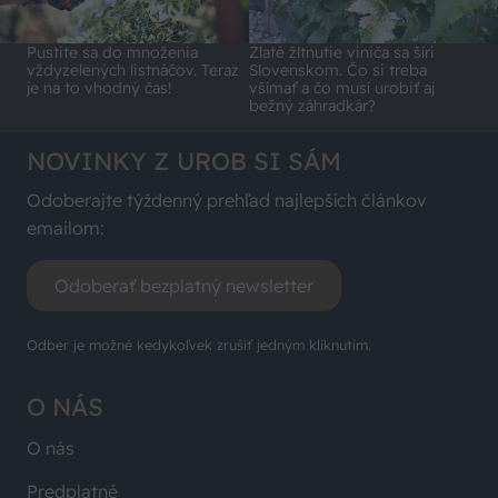
Pustite sa do množenia
Zlaté žltnutie viniča sa šíri
vždyzelených listnáčov. Teraz
Slovenskom. Čo si treba
je na to vhodný čas!
všímať a čo musí urobiť aj
bežný záhradkár?
NOVINKY Z UROB SI SÁM
Odoberajte týždenný prehľad najlepších článkov
emailom:
Odoberať bezplatný newsletter
Odber je možné kedykoľvek zrušiť jedným kliknutím.
O NÁS
O nás
Predplatné