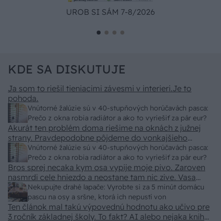
UROB SI SÁM 7-8/2026
KDE SA DISKUTUJE
Ja som to riešil tieniacimi závesmi v interieri.Je to
pohoda.
Vnútorné žalúzie sú v 40-stupňových horúčavách pasca:
Prečo z okna robia radiátor a ako to vyriešiť za pár eur?
Akurát ten problém doma riešime na oknách z južnej
strany. Pravdepodobne pôjdeme do vonkajšieho
tienenia na spôsob markízy 250x150cm. Čínsky
Vnútorné žalúzie sú v 40-stupňových horúčavách pasca:
predajcovia idú okolo 100 eur kus.
Prečo z okna robia radiátor a ako to vyriešiť za pár eur?
Bros sprej necaka kym osa vypije moje pivo. Zaroven
nasmrdi cele hniezdo a neostane tam nic zive. Vasa
pasca naucinke moc efektivne. Skor pritiahne slimaky
Nekupujte drahé lapače: Vyrobte si za 5 minút domácu
pascu na osy a sršne, ktorá ich nepustí von
Ten článok mal takú výpovednú hodnotu ako učivo pre
3 ročník základnej školy. To fakt? AI alebo nejaka kniha