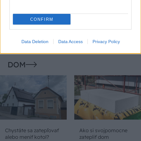
Temné stránky chalúp:
Žena, búracie kladivo a
10 najčastejších
vôňa dreva: Takáto
CONFIRM
skrytých chýb, ktoré
premena zrubu z roku
vás môžu nepríjemne
1654 sa nevidí každý
prekvapiť
deň!
Data Deletion
Data Access
Privacy Policy
DOM
Chystáte sa zatepľovať
Ako si svojpomocne
alebo meniť kotol?
zatepliť dom