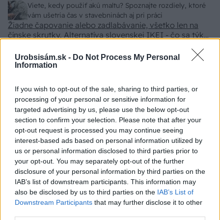
z VŠ? Dnešné rychlotvrdnuce malty - pevnosť 40 Mpa a
Viete, kedy použiť akú maltu? Spoznajte rozdiely, ktoré
doba schnutia tak 15 minut , k tomu vodotesné s
vám ušetria čas v stavebninách aj pri práci
Žiadne čapovanie alebo zadlabávanie, všetko len na
kryštálikou. A rozdiel - schnutie a zretie. Nič?
čínske skrutky. Alternatíva slovenskej IKEI - čo sa týka
pevnosti. Autor si nedal veľa námahy s remeselným
Záhradné ležadlá v obchodoch sú predražené. Toto si
spracovaním, škoda. No lepšie než ten odpad z DTD
vyrobíte pod 140 eur a je oveľa pohodlnejšie!
Urobsisám.sk -
Do Not Process My Personal
predávaný v Kauflande alebo Lídli.
Information
ZÁHRADA
If you wish to opt-out of the sale, sharing to third parties, or
processing of your personal or sensitive information for
targeted advertising by us, please use the below opt-out
section to confirm your selection. Please note that after your
opt-out request is processed you may continue seeing
interest-based ads based on personal information utilized by
us or personal information disclosed to third parties prior to
your opt-out. You may separately opt-out of the further
disclosure of your personal information by third parties on the
IAB’s list of downstream participants. This information may
also be disclosed by us to third parties on the
IAB’s List of
Trvalky, ktoré znesú
Nemusí to byť len
Downstream Participants
that may further disclose it to other
sucho a teplo? Tieto
levanduľa! 7 fialových
third parties.
vysaďte na miesta, na
krások, ktoré rozžiaria