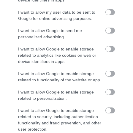
device identifiers in apps.
I want to allow my user data to be sent to
Google for online advertising purposes.
I want to allow Google to send me
personalized advertising.
Na Morave prerobila
S motorovou pílou sa
I want to allow Google to enable storage
starú chalupu na
dokáže aj podpísať.
related to analytics like cookies on web or
nepoznanie: Keď
Slovák sa nebál a v
device identifiers in apps.
vojdete dnu, zabudnete,
Čičmanoch si postavil
že nie ste v Toskánsku
montovaný domček v
I want to allow Google to enable storage
duchu tradícií
related to functionality of the website or app.
I want to allow Google to enable storage
related to personalization.
I want to allow Google to enable storage
related to security, including authentication
functionality and fraud prevention, and other
user protection.