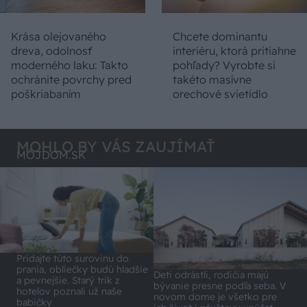
Krása olejovaného
Chcete dominantu
dreva, odolnosť
interiéru, ktorá pritiahne
moderného laku: Takto
pohľady? Vyrobte si
ochránite povrchy pred
takéto masívne
poškriabaním
orechové svietidlo
MOHLO BY VÁS ZAUJÍMAŤ
MÔJDOM.SK
Pridajte túto surovinu do
prania, obliečky budú hladšie
Deti odrástli, rodičia majú
a pevnejšie. Starý trik z
bývanie presne podľa seba. V
hotelov poznali už naše
novom dome je všetko pre
babičky