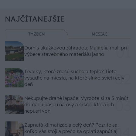
NAJČÍTANEJŠIE
TÝŽDEŇ
MESIAC
Dom s ukážkovou záhradou: Majitelia mali pri
výbere stavebného materiálu jasno
Trvalky, ktoré znesú sucho a teplo? Tieto
vysaďte na miesta, na ktoré slnko svieti celý
deň
Nekupujte drahé lapače: Vyrobte si za 5 minút
domácu pascu na osy a sršne, ktorá ich
nepustí von
Zapnutá klimatizácia celý deň? Pozrite sa,
koľko vás stojí a prečo sa oplatí zapnúť aj