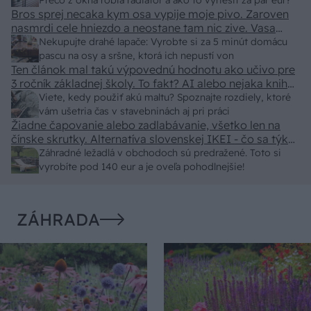
predajcovia idú okolo 100 eur kus.
Prečo z okna robia radiátor a ako to vyriešiť za pár eur?
Bros sprej necaka kym osa vypije moje pivo. Zaroven
nasmrdi cele hniezdo a neostane tam nic zive. Vasa
pasca naucinke moc efektivne. Skor pritiahne slimaky
Nekupujte drahé lapače: Vyrobte si za 5 minút domácu
pascu na osy a sršne, ktorá ich nepustí von
Ten článok mal takú výpovednú hodnotu ako učivo pre
3 ročník základnej školy. To fakt? AI alebo nejaka kniha
z VŠ? Dnešné rychlotvrdnuce malty - pevnosť 40 Mpa a
Viete, kedy použiť akú maltu? Spoznajte rozdiely, ktoré
doba schnutia tak 15 minut , k tomu vodotesné s
vám ušetria čas v stavebninách aj pri práci
Žiadne čapovanie alebo zadlabávanie, všetko len na
kryštálikou. A rozdiel - schnutie a zretie. Nič?
čínske skrutky. Alternatíva slovenskej IKEI - čo sa týka
pevnosti. Autor si nedal veľa námahy s remeselným
Záhradné ležadlá v obchodoch sú predražené. Toto si
spracovaním, škoda. No lepšie než ten odpad z DTD
vyrobíte pod 140 eur a je oveľa pohodlnejšie!
predávaný v Kauflande alebo Lídli.
ZÁHRADA