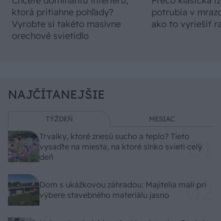
Chcete dominantu interiéru,
Prečo klasická iz
ktorá pritiahne pohľady?
potrubia v mrazo
Vyrobte si takéto masívne
ako to vyriešiť r
orechové svietidlo
NAJČÍTANEJŠIE
TÝŽDEŇ
MESIAC
Trvalky, ktoré znesú sucho a teplo? Tieto
vysaďte na miesta, na ktoré slnko svieti celý
deň
Dom s ukážkovou záhradou: Majitelia mali pri
výbere stavebného materiálu jasno