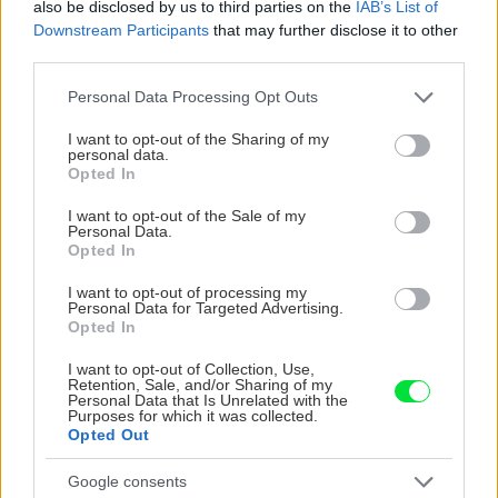
also be disclosed by us to third parties on the
IAB’s List of
Downstream Participants
that may further disclose it to other
third parties.
CHALUPA
Please note that this website/app uses one or more Google
Personal Data Processing Opt Outs
services and may gather and store information including but
not limited to your visit or usage behaviour. You may click to
I want to opt-out of the Sharing of my
personal data.
grant or deny consent to Google and its third-party tags to
Opted In
use your data for below specified purposes in below Google
consent section.
I want to opt-out of the Sale of my
Personal Data.
Opted In
I want to opt-out of processing my
Personal Data for Targeted Advertising.
Na Morave prerobila
S motorovou pílou sa
Opted In
starú chalupu na
dokáže aj podpísať.
nepoznanie: Keď
Slovák sa nebál a v
I want to opt-out of Collection, Use,
Retention, Sale, and/or Sharing of my
vojdete dnu, zabudnete,
Čičmanoch si postavil
Personal Data that Is Unrelated with the
že nie ste v Toskánsku
montovaný domček v
Purposes for which it was collected.
Opted Out
duchu tradícií
Google consents