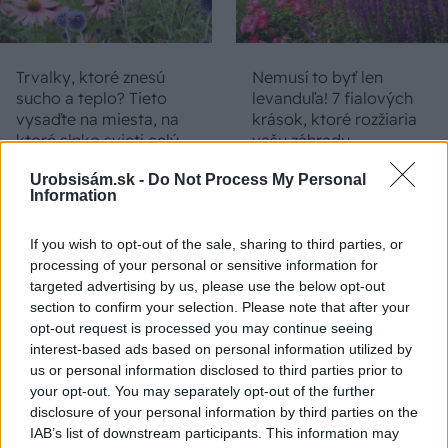
Trvalky, ktoré znesú
Nemusí to byť len
sucho a teplo? Tieto
levanduľa! 7 fialových
vysaďte na miesta, na
krások, ktoré rozžiaria
ktoré slnko svieti celý
vašu záhradu
deň
Urobsisám.sk -
Do Not Process My Personal
Information
If you wish to opt-out of the sale, sharing to third parties, or
processing of your personal or sensitive information for
targeted advertising by us, please use the below opt-out
section to confirm your selection. Please note that after your
opt-out request is processed you may continue seeing
interest-based ads based on personal information utilized by
us or personal information disclosed to third parties prior to
Môže aspirín zachrániť
Júlový reštart uhoriek
your opt-out. You may separately opt-out of the further
ochabnuté izbové
nakladačiek: Ako ich
disclosure of your personal information by third parties on the
rastliny? Pravda vás
podporiť k druhej vlne
IAB’s list of downstream participants. This information may
možno prekvapí
kvitnutia?