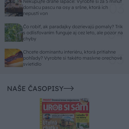
Nekupujte drahé lapače: Vyrobte si za 5 minút
domácu pascu na osy a sršne, ktorá ich
nepustí von
Čo robiť, ak paradajky dozrievajú pomaly? Trik
s odlisťovaním funguje aj cez leto, ale pozor na
chyby
Chcete dominantu interiéru, ktorá pritiahne
pohľady? Vyrobte si takéto masívne orechové
svietidlo
NAŠE ČASOPISY