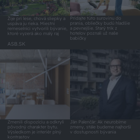
Pridajte túto surovinu do
Žije pri lese, chová sliepky a
prania, obliečky budú hladšie
uspáva ju rieka. Miestni
a pevnejšie. Starý trik z
remeselníci vytvorili bývanie,
hotelov poznali už naše
ktoré vyzerá ako malý raj
babičky
ASB.SK
Zmenili dispozíciu a odkryli
Ján Palenčár: Ak neurobíme
pôvodný charakter bytu.
zmeny, stále budeme najhorší
Výsledkom je interiér plný
v dostupnosti bývania
kontrastov