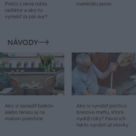
Prečo z okna robia
materiálu jasno
radiátor a ako to
vyriešiť za pár eur?
NÁVODY
Ako si zariadiť balkón
Ako si vyrobiť poctivú
alebo terasu aj na
brezovú metlu, ktorá
malom priestore
vydrží roky? Pavol ich
takto vyrobil už stovky