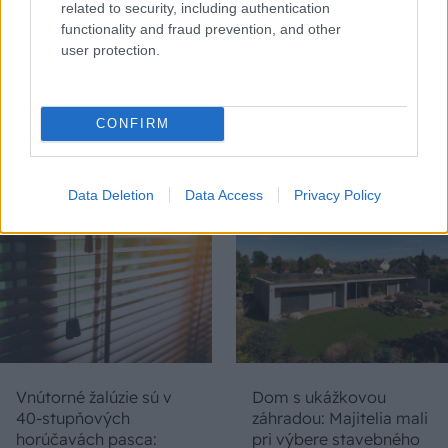
related to security, including authentication
functionality and fraud prevention, and other
user protection.
Chystáte sa zatepľovať
Ako si svojpomocne
alebo meniť kotol?
zatepliť dom
CONFIRM
Návod, ako v nových
minerálnymi doskami
dotačných výzvach
Multipor ETX
neprísť o tisíce eur
Data Deletion
Data Access
Privacy Policy
Vnútorné žalúzie sú v
Dom s ukážkovou
40-stupňových
záhradou: Majitelia mali
horúčavách pasca:
pri výbere stavebného