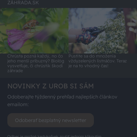
ZÁHRADA.SK
Chrústa pozná každý, no čo
Pustite sa do množenia
jeho menší príbuzný? Biológ
vždyzelených listnáčov. Teraz
vysvetľuje, či chrústik škodí
je na to vhodný čas!
záhrade
NOVINKY Z UROB SI SÁM
Odoberajte týždenný prehľad najlepších článkov
emailom:
Odoberať bezplatný newsletter
Odber je možné kedykoľvek zrušiť jedným kliknutím.