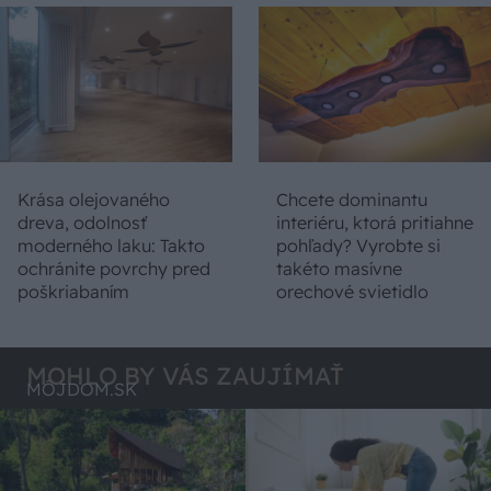
Krása olejovaného
Chcete dominantu
dreva, odolnosť
interiéru, ktorá pritiahne
moderného laku: Takto
pohľady? Vyrobte si
ochránite povrchy pred
takéto masívne
poškriabaním
orechové svietidlo
MOHLO BY VÁS ZAUJÍMAŤ
MÔJDOM.SK