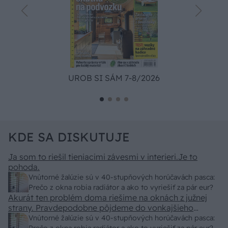
UROB SI SÁM 7-8/2026
KDE SA DISKUTUJE
Ja som to riešil tieniacimi závesmi v interieri.Je to
pohoda.
Vnútorné žalúzie sú v 40-stupňových horúčavách pasca:
Prečo z okna robia radiátor a ako to vyriešiť za pár eur?
Akurát ten problém doma riešime na oknách z južnej
strany. Pravdepodobne pôjdeme do vonkajšieho
tienenia na spôsob markízy 250x150cm. Čínsky
Vnútorné žalúzie sú v 40-stupňových horúčavách pasca: