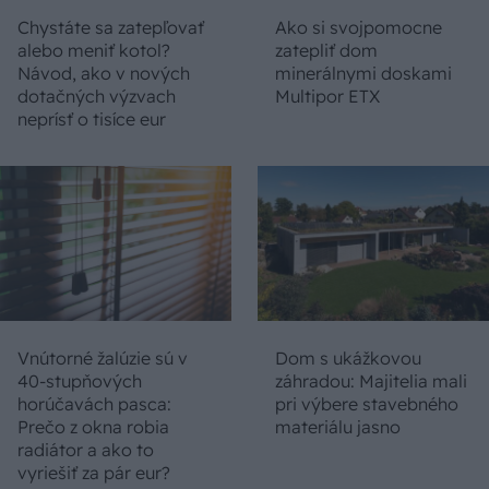
Chystáte sa zatepľovať
Ako si svojpomocne
alebo meniť kotol?
zatepliť dom
Návod, ako v nových
minerálnymi doskami
dotačných výzvach
Multipor ETX
neprísť o tisíce eur
Vnútorné žalúzie sú v
Dom s ukážkovou
40-stupňových
záhradou: Majitelia mali
horúčavách pasca:
pri výbere stavebného
Prečo z okna robia
materiálu jasno
radiátor a ako to
vyriešiť za pár eur?