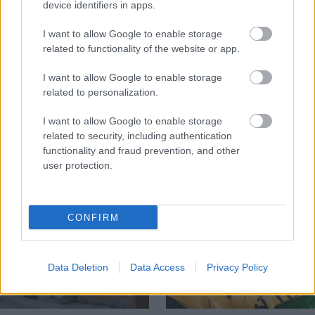
device identifiers in apps.
I want to allow Google to enable storage
related to functionality of the website or app.
Temné stránky chalúp:
Žena, búracie kladivo a
I want to allow Google to enable storage
10 najčastejších
vôňa dreva: Takáto
related to personalization.
skrytých chýb, ktoré
premena zrubu z roku
vás môžu nepríjemne
1654 sa nevidí každý
I want to allow Google to enable storage
prekvapiť
deň!
related to security, including authentication
functionality and fraud prevention, and other
user protection.
DOM
CONFIRM
Data Deletion
Data Access
Privacy Policy