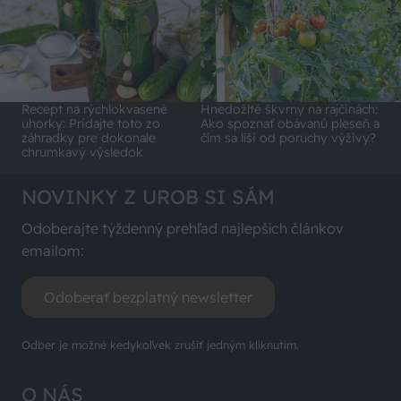
Recept na rýchlokvasené
Hnedožlté škvrny na rajčinách:
uhorky: Pridajte toto zo
Ako spoznať obávanú pleseň a
záhradky pre dokonale
čím sa líši od poruchy výživy?
chrumkavý výsledok
NOVINKY Z UROB SI SÁM
Odoberajte týždenný prehľad najlepších článkov
emailom:
Odoberať bezplatný newsletter
Odber je možné kedykoľvek zrušiť jedným kliknutím.
O NÁS