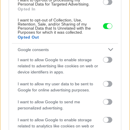
I want to opt-out of processing my
CHALUPA
Personal Data for Targeted Advertising.
Opted In
I want to opt-out of Collection, Use,
Retention, Sale, and/or Sharing of my
Personal Data that Is Unrelated with the
Purposes for which it was collected.
Opted Out
Google consents
I want to allow Google to enable storage
Na Morave prerobila
S motorovou pílou sa
related to advertising like cookies on web or
starú chalupu na
dokáže aj podpísať.
device identifiers in apps.
nepoznanie: Keď
Slovák sa nebál a v
vojdete dnu, zabudnete,
Čičmanoch si postavil
I want to allow my user data to be sent to
že nie ste v Toskánsku
montovaný domček v
Google for online advertising purposes.
duchu tradícií
I want to allow Google to send me
personalized advertising.
I want to allow Google to enable storage
related to analytics like cookies on web or