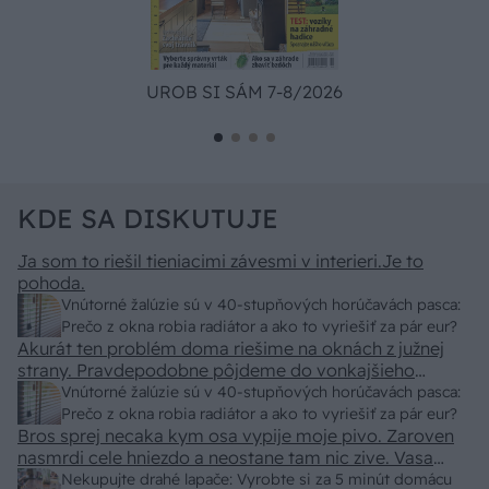
UROB SI SÁM 7-8/2026
KDE SA DISKUTUJE
Ja som to riešil tieniacimi závesmi v interieri.Je to
pohoda.
Vnútorné žalúzie sú v 40-stupňových horúčavách pasca:
Prečo z okna robia radiátor a ako to vyriešiť za pár eur?
Akurát ten problém doma riešime na oknách z južnej
strany. Pravdepodobne pôjdeme do vonkajšieho
tienenia na spôsob markízy 250x150cm. Čínsky
Vnútorné žalúzie sú v 40-stupňových horúčavách pasca:
predajcovia idú okolo 100 eur kus.
Prečo z okna robia radiátor a ako to vyriešiť za pár eur?
Bros sprej necaka kym osa vypije moje pivo. Zaroven
nasmrdi cele hniezdo a neostane tam nic zive. Vasa
pasca naucinke moc efektivne. Skor pritiahne slimaky
Nekupujte drahé lapače: Vyrobte si za 5 minút domácu