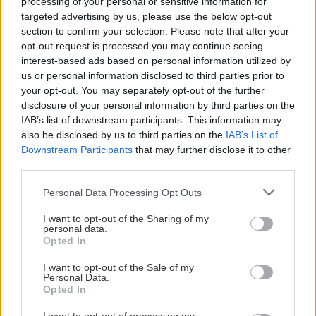
processing of your personal or sensitive information for
5 trvaliek s
Trvalky, ktoré znesú
targeted advertising by us, please use the below opt-out
panašovanými listami,
sucho a teplo? Tieto
section to confirm your selection. Please note that after your
ktoré dodajú vášmu
vysaďte na miesta, na
opt-out request is processed you may continue seeing
záhonu celosezónny
ktoré slnko svieti celý
interest-based ads based on personal information utilized by
šmrnc
deň
us or personal information disclosed to third parties prior to
your opt-out. You may separately opt-out of the further
disclosure of your personal information by third parties on the
IAB’s list of downstream participants. This information may
also be disclosed by us to third parties on the
IAB’s List of
Downstream Participants
that may further disclose it to other
third parties.
Please note that this website/app uses one or more Google
Personal Data Processing Opt Outs
services and may gather and store information including but
Nemusí to byť len
Môže aspirín zachrániť
not limited to your visit or usage behaviour. You may click to
I want to opt-out of the Sharing of my
personal data.
levanduľa! 7 fialových
ochabnuté izbové
grant or deny consent to Google and its third-party tags to
Opted In
krások, ktoré rozžiaria
rastliny? Pravda vás
use your data for below specified purposes in below Google
vašu záhradu
možno prekvapí
consent section.
I want to opt-out of the Sale of my
Personal Data.
Opted In