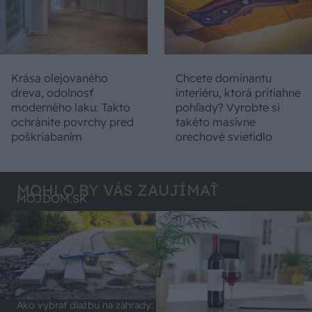
Krása olejovaného
Chcete dominantu
dreva, odolnosť
interiéru, ktorá pritiahne
moderného laku: Takto
pohľady? Vyrobte si
ochránite povrchy pred
takéto masívne
poškriabaním
orechové svietidlo
MOHLO BY VÁS ZAUJÍMAŤ
MÔJDOM.SK
Ako vybrať dlažbu na záhrady: