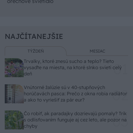
orechové svietidlo
NAJČÍTANEJŠIE
TÝŽDEŇ
MESIAC
Trvalky, ktoré znesú sucho a teplo? Tieto
vysaďte na miesta, na ktoré slnko svieti celý
deň
Vnútorné žalúzie sú v 40-stupňových
horúčavách pasca: Prečo z okna robia radiátor
a ako to vyriešiť za pár eur?
Čo robiť, ak paradajky dozrievajú pomaly? Trik
s odlisťovaním funguje aj cez leto, ale pozor na
chyby