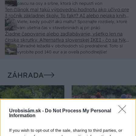
pascu na osy a sršne, ktorá ich nepustí von
Ten článok mal takú výpovednú hodnotu ako učivo pre
3 ročník základnej školy. To fakt? AI alebo nejaka kniha
z VŠ? Dnešné rychlotvrdnuce malty - pevnosť 40 Mpa a
Viete, kedy použiť akú maltu? Spoznajte rozdiely, ktoré
doba schnutia tak 15 minut , k tomu vodotesné s
vám ušetria čas v stavebninách aj pri práci
Žiadne čapovanie alebo zadlabávanie, všetko len na
kryštálikou. A rozdiel - schnutie a zretie. Nič?
čínske skrutky. Alternatíva slovenskej IKEI - čo sa týka
pevnosti. Autor si nedal veľa námahy s remeselným
Záhradné ležadlá v obchodoch sú predražené. Toto si
spracovaním, škoda. No lepšie než ten odpad z DTD
vyrobíte pod 140 eur a je oveľa pohodlnejšie!
predávaný v Kauflande alebo Lídli.
ZÁHRADA
Urobsisám.sk -
Do Not Process My Personal
Information
If you wish to opt-out of the sale, sharing to third parties, or