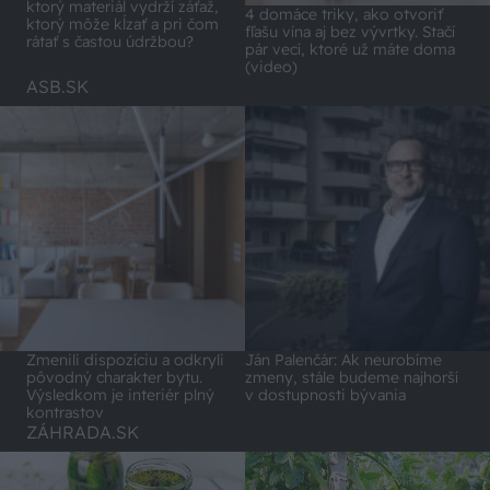
ktorý materiál vydrží záťaž,
4 domáce triky, ako otvoriť
ktorý môže kĺzať a pri čom
fľašu vína aj bez vývrtky. Stačí
rátať s častou údržbou?
pár vecí, ktoré už máte doma
(video)
ASB.SK
Zmenili dispozíciu a odkryli
Ján Palenčár: Ak neurobíme
pôvodný charakter bytu.
zmeny, stále budeme najhorší
Výsledkom je interiér plný
v dostupnosti bývania
kontrastov
ZÁHRADA.SK