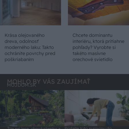
Krása olejovaného
Chcete dominantu
dreva, odolnosť
interiéru, ktorá pritiahne
moderného laku: Takto
pohľady? Vyrobte si
ochránite povrchy pred
takéto masívne
poškriabaním
orechové svietidlo
MOHLO BY VÁS ZAUJÍMAŤ
MÔJDOM.SK
Pridajte túto surovinu do
Žije pri lese, chová sliepky a