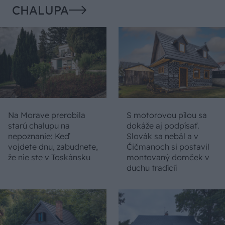
CHALUPA
Na Morave prerobila
S motorovou pílou sa
starú chalupu na
dokáže aj podpísať.
nepoznanie: Keď
Slovák sa nebál a v
vojdete dnu, zabudnete,
Čičmanoch si postavil
že nie ste v Toskánsku
montovaný domček v
duchu tradícií