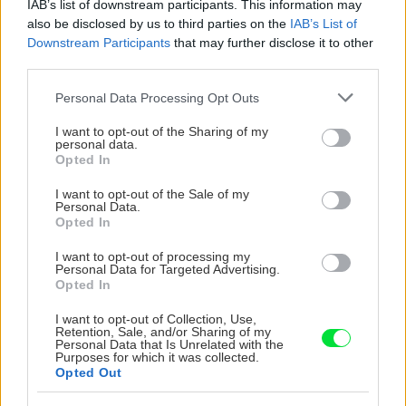
IAB’s list of downstream participants. This information may
orechové svietidlo
also be disclosed by us to third parties on the
IAB’s List of
Downstream Participants
that may further disclose it to other
third parties.
Please note that this website/app uses one or more Google
Personal Data Processing Opt Outs
services and may gather and store information including but
NAJČÍTANEJŠIE
not limited to your visit or usage behaviour. You may click to
I want to opt-out of the Sharing of my
personal data.
grant or deny consent to Google and its third-party tags to
Opted In
TÝŽDEŇ
MESIAC
use your data for below specified purposes in below Google
consent section.
Trvalky, ktoré znesú sucho a teplo? Tieto
I want to opt-out of the Sale of my
Personal Data.
vysaďte na miesta, na ktoré slnko svieti celý
Opted In
deň
I want to opt-out of processing my
Personal Data for Targeted Advertising.
Dom s ukážkovou záhradou: Majitelia mali pri
Opted In
výbere stavebného materiálu jasno
I want to opt-out of Collection, Use,
Retention, Sale, and/or Sharing of my
Personal Data that Is Unrelated with the
Nekupujte drahé lapače: Vyrobte si za 5 minút
Purposes for which it was collected.
domácu pascu na osy a sršne, ktorá ich
Opted Out
nepustí von