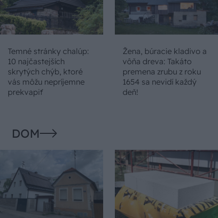
Temné stránky chalúp:
Žena, búracie kladivo a
10 najčastejších
vôňa dreva: Takáto
skrytých chýb, ktoré
premena zrubu z roku
vás môžu nepríjemne
1654 sa nevidí každý
prekvapiť
deň!
DOM