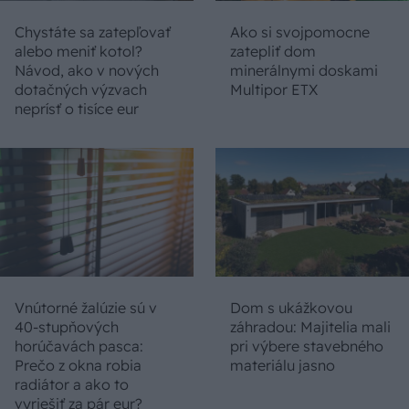
Chystáte sa zatepľovať
Ako si svojpomocne
alebo meniť kotol?
zatepliť dom
Návod, ako v nových
minerálnymi doskami
dotačných výzvach
Multipor ETX
neprísť o tisíce eur
Vnútorné žalúzie sú v
Dom s ukážkovou
40-stupňových
záhradou: Majitelia mali
horúčavách pasca:
pri výbere stavebného
Prečo z okna robia
materiálu jasno
radiátor a ako to
vyriešiť za pár eur?