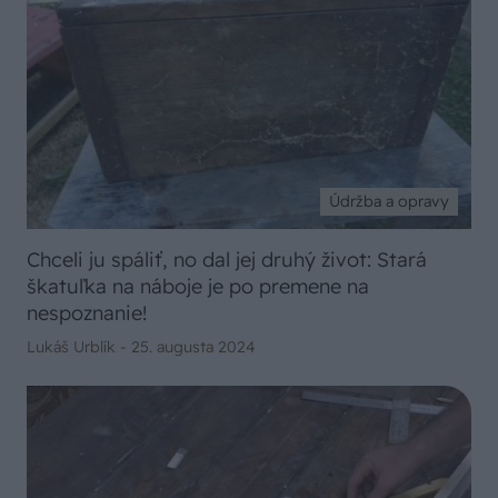
Údržba a opravy
Chceli ju spáliť, no dal jej druhý život: Stará
škatuľka na náboje je po premene na
nespoznanie!
Lukáš Urblík -
25. augusta 2024