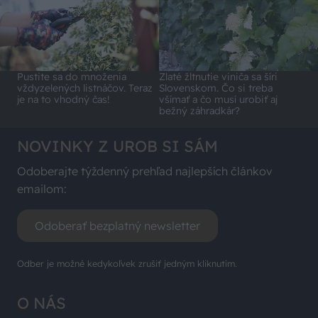
Pustite sa do množenia
Zlaté žltnutie viniča sa šíri
vždyzelených listnáčov. Teraz
Slovenskom. Čo si treba
je na to vhodný čas!
všímať a čo musí urobiť aj
bežný záhradkár?
NOVINKY Z UROB SI SÁM
Odoberajte týždenný prehľad najlepších článkov
emailom:
Odoberať bezplatný newsletter
Odber je možné kedykoľvek zrušiť jedným kliknutím.
O NÁS