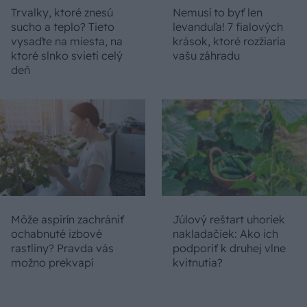
Trvalky, ktoré znesú
Nemusí to byť len
sucho a teplo? Tieto
levanduľa! 7 fialových
vysaďte na miesta, na
krások, ktoré rozžiaria
ktoré slnko svieti celý
vašu záhradu
deň
Môže aspirín zachrániť
Júlový reštart uhoriek
ochabnuté izbové
nakladačiek: Ako ich
rastliny? Pravda vás
podporiť k druhej vlne
možno prekvapí
kvitnutia?