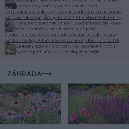
pasca naucinke moc efektivne. Skor pritiahne slimaky
Nekupujte drahé lapače: Vyrobte si za 5 minút domácu
pascu na osy a sršne, ktorá ich nepustí von
Ten článok mal takú výpovednú hodnotu ako učivo pre
3 ročník základnej školy. To fakt? AI alebo nejaka kniha
z VŠ? Dnešné rychlotvrdnuce malty - pevnosť 40 Mpa a
Viete, kedy použiť akú maltu? Spoznajte rozdiely, ktoré
doba schnutia tak 15 minut , k tomu vodotesné s
vám ušetria čas v stavebninách aj pri práci
Žiadne čapovanie alebo zadlabávanie, všetko len na
kryštálikou. A rozdiel - schnutie a zretie. Nič?
čínske skrutky. Alternatíva slovenskej IKEI - čo sa týka
pevnosti. Autor si nedal veľa námahy s remeselným
Záhradné ležadlá v obchodoch sú predražené. Toto si
spracovaním, škoda. No lepšie než ten odpad z DTD
vyrobíte pod 140 eur a je oveľa pohodlnejšie!
predávaný v Kauflande alebo Lídli.
ZÁHRADA