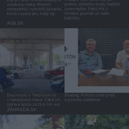
prania, obliečky budú hladšie
uspáva ju rieka. Miestni
a pevnejšie. Starý trik z
remeselníci vytvorili bývanie,
hotelov poznali už naše
ktoré vyzerá ako malý raj
babičky
ASB.SK
Dva mosty v Trebišove sú
Strabag: Potichu sme prišli
v havarijnom stave. Čaká ich
a potichu odídeme
oprava spolu za 11,4 mil. eur
ZÁHRADA.SK