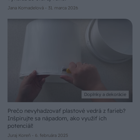
Jana Komadelová -
31. marca 2026
Doplnky a dekorácie
Prečo nevyhadzovať plastové vedrá z farieb?
Inšpirujte sa nápadom, ako využiť ich
potenciál!
Juraj Koreň -
6. februára 2025