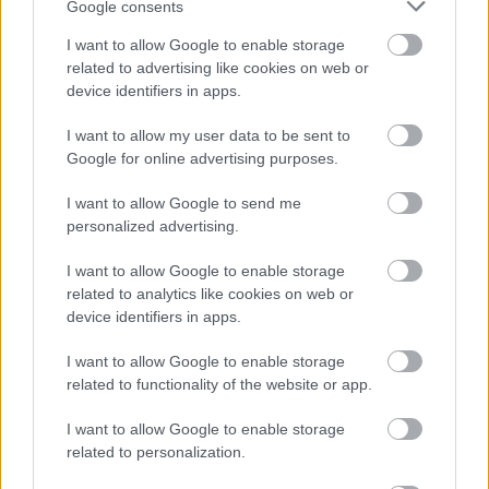
Google consents
Čo robiť, ak paradajky dozrievajú pomaly? Trik
I want to allow Google to enable storage
s odlisťovaním funguje aj cez leto, ale pozor na
related to advertising like cookies on web or
chyby
device identifiers in apps.
Chcete dominantu interiéru, ktorá pritiahne
I want to allow my user data to be sent to
pohľady? Vyrobte si takéto masívne orechové
Google for online advertising purposes.
svietidlo
I want to allow Google to send me
personalized advertising.
NAŠE ČASOPISY
I want to allow Google to enable storage
related to analytics like cookies on web or
device identifiers in apps.
I want to allow Google to enable storage
related to functionality of the website or app.
I want to allow Google to enable storage
related to personalization.