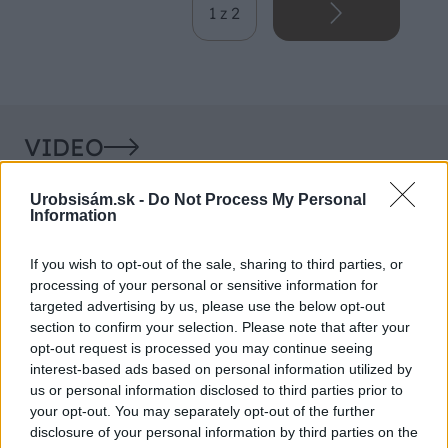
1 z 2
VIDEO
Urobsisám.sk -
Do Not Process My Personal
Information
If you wish to opt-out of the sale, sharing to third parties, or
processing of your personal or sensitive information for
targeted advertising by us, please use the below opt-out
section to confirm your selection. Please note that after your
opt-out request is processed you may continue seeing
interest-based ads based on personal information utilized by
Chcete dominantu interiéru,
Prečo klasická iz
us or personal information disclosed to third parties prior to
ktorá pritiahne pohľady?
potrubia v mrazo
your opt-out. You may separately opt-out of the further
disclosure of your personal information by third parties on the
Vyrobte si takéto masívne
ako to vyriešiť r