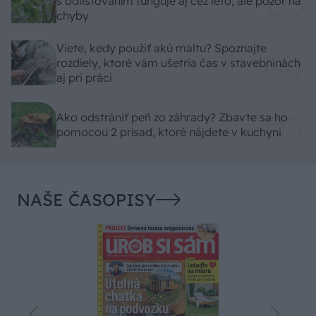
s odlisťovaním funguje aj cez leto, ale pozor na
chyby
Viete, kedy použiť akú maltu? Spoznajte
rozdiely, ktoré vám ušetria čas v stavebninách
aj pri práci
Ako odstrániť peň zo záhrady? Zbavte sa ho
pomocou 2 prísad, ktoré nájdete v kuchyni
NAŠE ČASOPISY