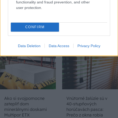
functionality and fraud prevention, and other
user protection.
Inteligentné strešné
Chystáte sa zatepľovať
okná pre moderné
alebo meniť kotol?
CONFIRM
bývanie
Návod, ako v nových
dotačných výzvach
neprísť o tisíce eur
Data Deletion
Data Access
Privacy Policy
Ako si svojpomocne
Vnútorné žalúzie sú v
zatepliť dom
40-stupňových
minerálnymi doskami
horúčavách pasca:
Multipor ETX
Prečo z okna robia