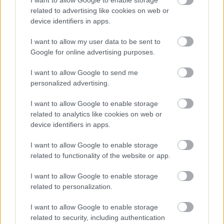
related to advertising like cookies on web or
device identifiers in apps.
I want to allow my user data to be sent to
Google for online advertising purposes.
Temné stránky chalúp:
Žena, búracie kladivo a
I want to allow Google to send me
10 najčastejších
vôňa dreva: Takáto
personalized advertising.
skrytých chýb, ktoré
premena zrubu z roku
vás môžu nepríjemne
1654 sa nevidí každý
I want to allow Google to enable storage
prekvapiť
deň!
related to analytics like cookies on web or
device identifiers in apps.
I want to allow Google to enable storage
DOM
related to functionality of the website or app.
I want to allow Google to enable storage
related to personalization.
I want to allow Google to enable storage
related to security, including authentication