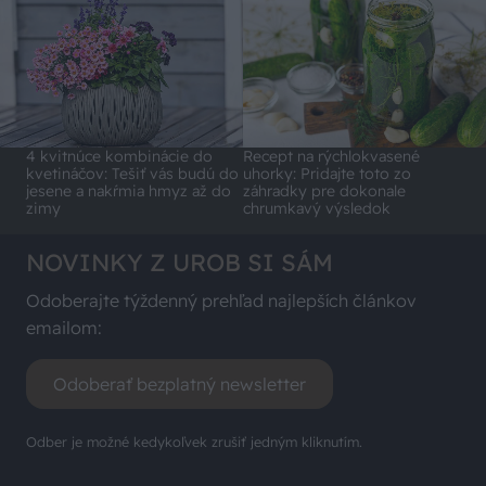
4 kvitnúce kombinácie do
Recept na rýchlokvasené
kvetináčov: Tešiť vás budú do
uhorky: Pridajte toto zo
jesene a nakŕmia hmyz až do
záhradky pre dokonale
zimy
chrumkavý výsledok
NOVINKY Z UROB SI SÁM
Odoberajte týždenný prehľad najlepších článkov
emailom:
Odoberať bezplatný newsletter
Odber je možné kedykoľvek zrušiť jedným kliknutím.