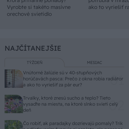
ktorá pritiahne pohľady?
potrubia v mrazo
Vyrobte si takéto masívne
ako to vyriešiť r
orechové svietidlo
NAJČÍTANEJŠIE
TÝŽDEŇ
MESIAC
Vnútorné žalúzie sú v 40-stupňových
horúčavách pasca: Prečo z okna robia radiátor
a ako to vyriešiť za pár eur?
Trvalky, ktoré znesú sucho a teplo? Tieto
vysaďte na miesta, na ktoré slnko svieti celý
deň
Čo robiť, ak paradajky dozrievajú pomaly? Trik