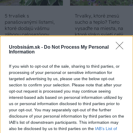
5 trvaliek s
Trvalky, ktoré znesú
panašovanými listami,
sucho a teplo? Tieto
ktoré dodajú vášmu
vysaďte na miesta, na
záhonu celosezónny
ktoré slnko svieti celý
šmrnc
deň
Urobsisám.sk -
Do Not Process My Personal
Information
If you wish to opt-out of the sale, sharing to third parties, or
processing of your personal or sensitive information for
targeted advertising by us, please use the below opt-out
section to confirm your selection. Please note that after your
opt-out request is processed you may continue seeing
interest-based ads based on personal information utilized by
us or personal information disclosed to third parties prior to
Nemusí to byť len
Môže aspirín zachrániť
your opt-out. You may separately opt-out of the further
levanduľa! 7 fialových
ochabnuté izbové
disclosure of your personal information by third parties on the
krások, ktoré rozžiaria
rastliny? Pravda vás
IAB’s list of downstream participants. This information may
vašu záhradu
možno prekvapí
also be disclosed by us to third parties on the
IAB’s List of