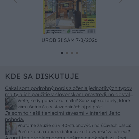
UROB SI SÁM 7-8/2026
KDE SA DISKUTUJE
Čakal som podrobný popis zloženia jednotlivých typov
malty a ich použitie v slovenskom prostredí, no dostal
som len pár primitívnych rád o výbere vriec v
Viete, kedy použiť akú maltu? Spoznajte rozdiely, ktoré
stavebninách. Kde sa podel názov a zmysel časopisu
vám ušetria čas v stavebninách aj pri práci
"Urob si sám" ? To skutočne už nemáme na Slovensku
Ja som to riešil tieniacimi závesmi v interieri.Je to
"fachmanov"! Vypadá to tak že za pár rokov nám budú
pohoda.
stavať chaty a chalupy číňania a použijú BAMBUS !!!
Vnútorné žalúzie sú v 40-stupňových horúčavách pasca:
Prečo z okna robia radiátor a ako to vyriešiť za pár eur?
Akurát ten problém doma riešime na oknách z južnej