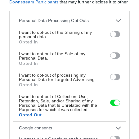
Downstream Participants
that may further disclose it to other
third parties.
CHALUPA
Please note that this website/app uses one or more Google
Personal Data Processing Opt Outs
services and may gather and store information including but
not limited to your visit or usage behaviour. You may click to
I want to opt-out of the Sharing of my
personal data.
grant or deny consent to Google and its third-party tags to
Opted In
use your data for below specified purposes in below Google
consent section.
I want to opt-out of the Sale of my
Personal Data.
Opted In
I want to opt-out of processing my
Personal Data for Targeted Advertising.
Na Morave prerobila
S motorovou pílou sa
Opted In
starú chalupu na
dokáže aj podpísať.
nepoznanie: Keď
Slovák sa nebál a v
I want to opt-out of Collection, Use,
Retention, Sale, and/or Sharing of my
vojdete dnu, zabudnete,
Čičmanoch si postavil
Personal Data that Is Unrelated with the
že nie ste v Toskánsku
montovaný domček v
Purposes for which it was collected.
duchu tradícií
Opted Out
Google consents
I want to allow Google to enable storage