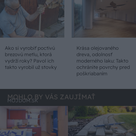
Ako si vyrobiť poctivú
Krása olejovaného
brezovú metlu, ktorá
dreva, odolnosť
vydrží roky? Pavol ich
moderného laku: Takto
takto vyrobil už stovky
ochránite povrchy pred
poškriabaním
MOHLO BY VÁS ZAUJÍMAŤ
MÔJDOM.SK