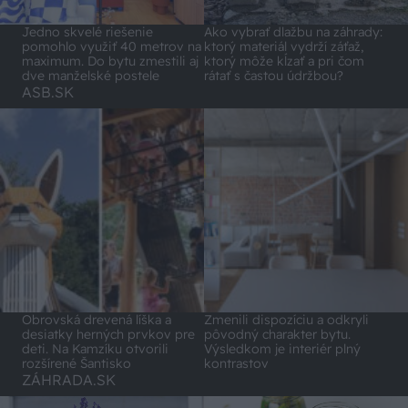
Jedno skvelé riešenie
Ako vybrať dlažbu na záhrady:
pomohlo využiť 40 metrov na
ktorý materiál vydrží záťaž,
maximum. Do bytu zmestili aj
ktorý môže kĺzať a pri čom
dve manželské postele
rátať s častou údržbou?
ASB.SK
Obrovská drevená líška a
Zmenili dispozíciu a odkryli
desiatky herných prvkov pre
pôvodný charakter bytu.
deti. Na Kamzíku otvorili
Výsledkom je interiér plný
rozšírené Šantisko
kontrastov
ZÁHRADA.SK