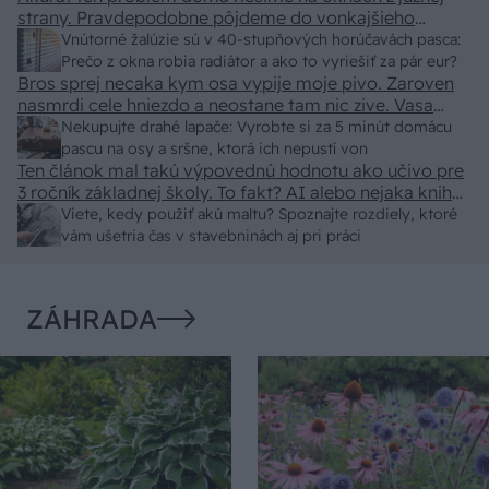
strany. Pravdepodobne pôjdeme do vonkajšieho
tienenia na spôsob markízy 250x150cm. Čínsky
Vnútorné žalúzie sú v 40-stupňových horúčavách pasca:
predajcovia idú okolo 100 eur kus.
Prečo z okna robia radiátor a ako to vyriešiť za pár eur?
Bros sprej necaka kym osa vypije moje pivo. Zaroven
nasmrdi cele hniezdo a neostane tam nic zive. Vasa
pasca naucinke moc efektivne. Skor pritiahne slimaky
Nekupujte drahé lapače: Vyrobte si za 5 minút domácu
pascu na osy a sršne, ktorá ich nepustí von
Ten článok mal takú výpovednú hodnotu ako učivo pre
3 ročník základnej školy. To fakt? AI alebo nejaka kniha
z VŠ? Dnešné rychlotvrdnuce malty - pevnosť 40 Mpa a
Viete, kedy použiť akú maltu? Spoznajte rozdiely, ktoré
doba schnutia tak 15 minut , k tomu vodotesné s
vám ušetria čas v stavebninách aj pri práci
kryštálikou. A rozdiel - schnutie a zretie. Nič?
ZÁHRADA