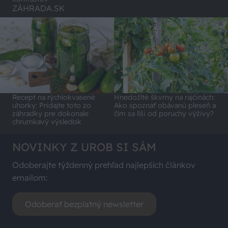
ZÁHRADA.SK
Recept na rýchlokvasené
Hnedožlté škvrny na rajčinách:
uhorky: Pridajte toto zo
Ako spoznať obávanú pleseň a
záhradky pre dokonale
čím sa líši od poruchy výživy?
chrumkavý výsledok
NOVINKY Z UROB SI SÁM
Odoberajte týždenný prehľad najlepších článkov
emailom:
Odoberať bezplatný newsletter