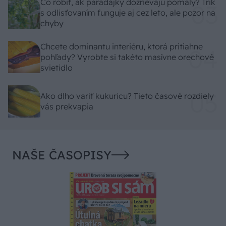
Čo robiť, ak paradajky dozrievajú pomaly? Trik
s odlisťovaním funguje aj cez leto, ale pozor na
chyby
Chcete dominantu interiéru, ktorá pritiahne
pohľady? Vyrobte si takéto masívne orechové
svietidlo
Ako dlho variť kukuricu? Tieto časové rozdiely
vás prekvapia
NAŠE ČASOPISY