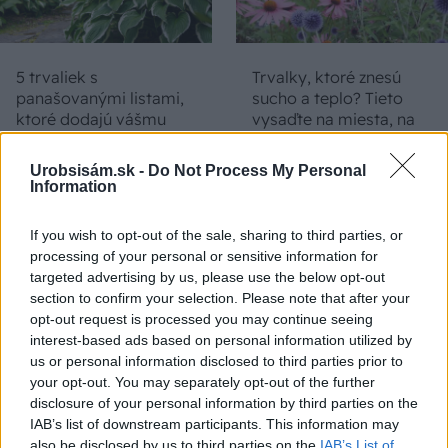
5 trvaliek s
Trvalky, ktoré znesú
panašovanými listami,
sucho a teplo? Tieto
ktoré dodajú vášmu
vysaďte na miesta, na
záhonu celosezónny
ktoré slnko svieti celý
šmrnc
deň
Urobsisám.sk -
Do Not Process My Personal
Information
If you wish to opt-out of the sale, sharing to third parties, or
processing of your personal or sensitive information for
targeted advertising by us, please use the below opt-out
section to confirm your selection. Please note that after your
opt-out request is processed you may continue seeing
interest-based ads based on personal information utilized by
us or personal information disclosed to third parties prior to
Nemusí to byť len
Môže aspirín zachrániť
your opt-out. You may separately opt-out of the further
levanduľa! 7 fialových
ochabnuté izbové
disclosure of your personal information by third parties on the
krások, ktoré rozžiaria
rastliny? Pravda vás
IAB’s list of downstream participants. This information may
vašu záhradu
možno prekvapí
also be disclosed by us to third parties on the
IAB’s List of