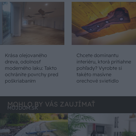
Krása olejovaného
Chcete dominantu
dreva, odolnosť
interiéru, ktorá pritiahne
moderného laku: Takto
pohľady? Vyrobte si
ochránite povrchy pred
takéto masívne
poškriabaním
orechové svietidlo
MOHLO BY VÁS ZAUJÍMAŤ
MÔJDOM.SK