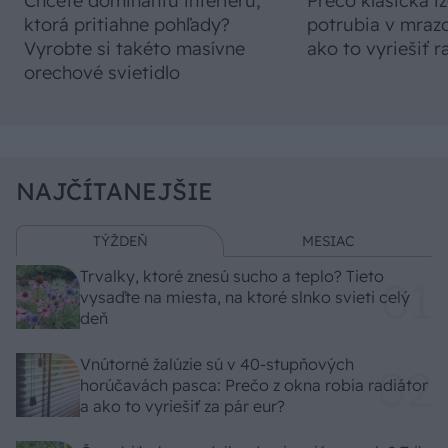
Chcete dominantu interiéru,
Prečo klasická iz
ktorá pritiahne pohľady?
potrubia v mrazo
Vyrobte si takéto masívne
ako to vyriešiť r
orechové svietidlo
NAJČÍTANEJŠIE
TÝŽDEŇ
MESIAC
Trvalky, ktoré znesú sucho a teplo? Tieto
vysaďte na miesta, na ktoré slnko svieti celý
deň
Vnútorné žalúzie sú v 40-stupňových
horúčavách pasca: Prečo z okna robia radiátor
a ako to vyriešiť za pár eur?