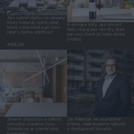
Ako vybrať dlažbu na záhrady:
ktorý materiál vydrží záťaž,
4 domáce triky, ako otvoriť
ktorý môže kĺzať a pri čom
fľašu vína aj bez vývrtky. Stačí
rátať s častou údržbou?
pár vecí, ktoré už máte doma
(video)
ASB.SK
Zmenili dispozíciu a odkryli
Ján Palenčár: Ak neurobíme
pôvodný charakter bytu.
zmeny, stále budeme najhorší
Výsledkom je interiér plný
v dostupnosti bývania
kontrastov