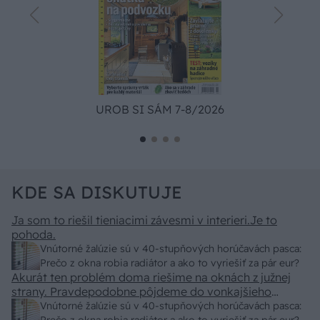
UROB SI SÁM 7-8/2026
KDE SA DISKUTUJE
Ja som to riešil tieniacimi závesmi v interieri.Je to
pohoda.
Vnútorné žalúzie sú v 40-stupňových horúčavách pasca:
Prečo z okna robia radiátor a ako to vyriešiť za pár eur?
Akurát ten problém doma riešime na oknách z južnej
strany. Pravdepodobne pôjdeme do vonkajšieho
tienenia na spôsob markízy 250x150cm. Čínsky
Vnútorné žalúzie sú v 40-stupňových horúčavách pasca: