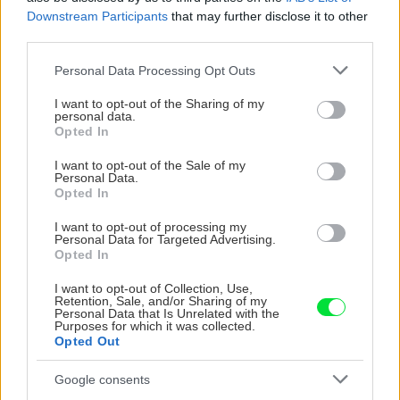
Downstream Participants
that may further disclose it to other
third parties.
CHALUPA
Please note that this website/app uses one or more Google
Personal Data Processing Opt Outs
services and may gather and store information including but
not limited to your visit or usage behaviour. You may click to
I want to opt-out of the Sharing of my
personal data.
grant or deny consent to Google and its third-party tags to
Opted In
use your data for below specified purposes in below Google
consent section.
I want to opt-out of the Sale of my
Personal Data.
Opted In
I want to opt-out of processing my
Personal Data for Targeted Advertising.
Opted In
Na Morave prerobila
S motorovou pílou sa
starú chalupu na
dokáže aj podpísať.
I want to opt-out of Collection, Use,
nepoznanie: Keď
Slovák sa nebál a v
Retention, Sale, and/or Sharing of my
vojdete dnu, zabudnete,
Čičmanoch si postavil
Personal Data that Is Unrelated with the
Purposes for which it was collected.
že nie ste v Toskánsku
montovaný domček v
Opted Out
duchu tradícií
Google consents