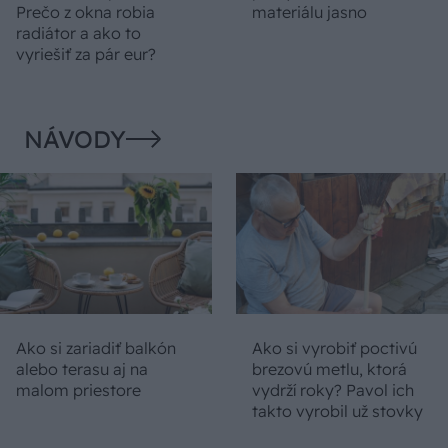
Prečo z okna robia
materiálu jasno
radiátor a ako to
vyriešiť za pár eur?
NÁVODY
Ako si zariadiť balkón
Ako si vyrobiť poctivú
alebo terasu aj na
brezovú metlu, ktorá
malom priestore
vydrží roky? Pavol ich
takto vyrobil už stovky