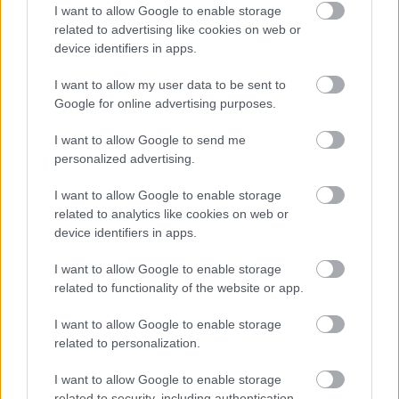
I want to allow Google to enable storage
related to advertising like cookies on web or
device identifiers in apps.
I want to allow my user data to be sent to
Google for online advertising purposes.
I want to allow Google to send me
Temné stránky chalúp:
Žena, búracie kladivo a
personalized advertising.
10 najčastejších
vôňa dreva: Takáto
skrytých chýb, ktoré
premena zrubu z roku
I want to allow Google to enable storage
vás môžu nepríjemne
1654 sa nevidí každý
related to analytics like cookies on web or
prekvapiť
deň!
device identifiers in apps.
I want to allow Google to enable storage
related to functionality of the website or app.
DOM
I want to allow Google to enable storage
related to personalization.
I want to allow Google to enable storage
related to security, including authentication