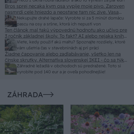
predajcovia idú okolo 100 eur kus.
Prečo z okna robia radiátor a ako to vyriešiť za pár eur?
Bros sprej necaka kym osa vypije moje pivo. Zaroven
nasmrdi cele hniezdo a neostane tam nic zive. Vasa
pasca naucinke moc efektivne. Skor pritiahne slimaky
Nekupujte drahé lapače: Vyrobte si za 5 minút domácu
pascu na osy a sršne, ktorá ich nepustí von
Ten článok mal takú výpovednú hodnotu ako učivo pre
3 ročník základnej školy. To fakt? AI alebo nejaka kniha
z VŠ? Dnešné rychlotvrdnuce malty - pevnosť 40 Mpa a
Viete, kedy použiť akú maltu? Spoznajte rozdiely, ktoré
doba schnutia tak 15 minut , k tomu vodotesné s
vám ušetria čas v stavebninách aj pri práci
Žiadne čapovanie alebo zadlabávanie, všetko len na
kryštálikou. A rozdiel - schnutie a zretie. Nič?
čínske skrutky. Alternatíva slovenskej IKEI - čo sa týka
pevnosti. Autor si nedal veľa námahy s remeselným
Záhradné ležadlá v obchodoch sú predražené. Toto si
spracovaním, škoda. No lepšie než ten odpad z DTD
vyrobíte pod 140 eur a je oveľa pohodlnejšie!
predávaný v Kauflande alebo Lídli.
ZÁHRADA