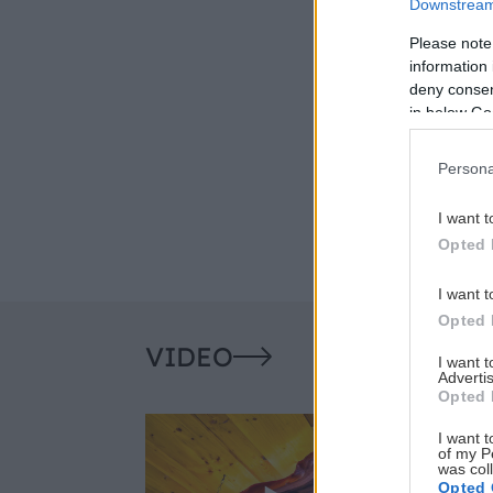
Downstream 
Please note
information 
deny consent
in below Go
Persona
I want t
Opted 
I want t
Opted 
VIDEO
I want 
Advertis
Opted 
I want t
of my P
was col
Opted 