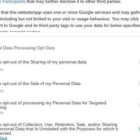
Participants
that may further disclose it to other third parties.
 that this website/app uses one or more Google services and may gath
including but not limited to your visit or usage behaviour. You may click 
 to Google and its third-party tags to use your data for below specifi
ogle consent section.
l Data Processing Opt Outs
o opt-out of the Sharing of my personal data.
In
o opt-out of the Sale of my Personal Data.
In
to opt-out of processing my Personal Data for Targeted
ing.
In
o opt-out of Collection, Use, Retention, Sale, and/or Sharing
ersonal Data that Is Unrelated with the Purposes for which it
lected.
Out