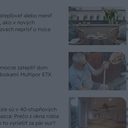
atepľovať alebo meniť
, ako v nových
vach neprísť o tisíce
omocne zatepliť dom
doskami Multipor ETX
úzie sú v 40-stupňových
asca: Prečo z okna robia
 to vyriešiť za pár eur?