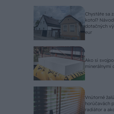
Chystáte sa z
kotol? Návod
dotačných výz
eur
Ako si svojp
minerálnymi 
Vnútorné žal
horúčavách p
radiátor a ako