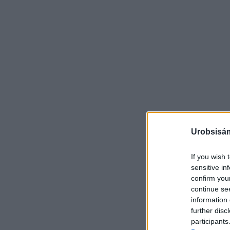
Urobsisám
If you wish 
sensitive in
confirm you
continue se
information 
further disc
participants