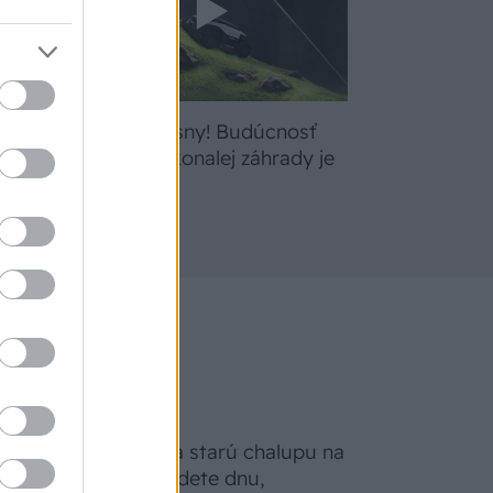
bte
Žite svoje sny! Budúcnosť
a
údržby dokonalej záhrady je
tu
Na Morave prerobila starú chalupu na
nepoznanie: Keď vojdete dnu,