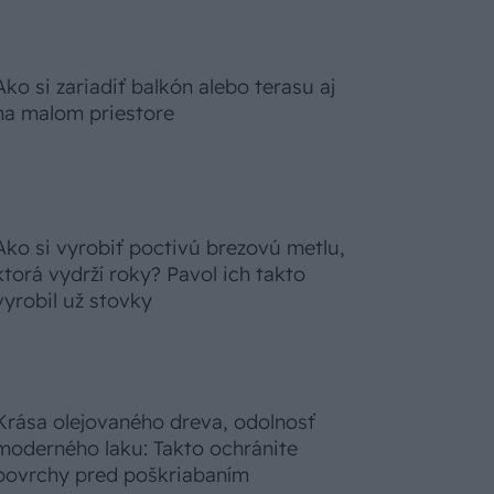
Ako si zariadiť balkón alebo terasu aj
na malom priestore
Ako si vyrobiť poctivú brezovú metlu,
ktorá vydrží roky? Pavol ich takto
vyrobil už stovky
Krása olejovaného dreva, odolnosť
moderného laku: Takto ochránite
povrchy pred poškriabaním