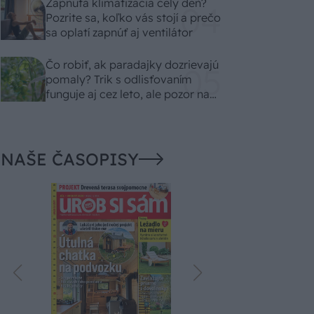
Zapnutá klimatizácia celý deň?
Pozrite sa, koľko vás stojí a prečo
sa oplatí zapnúť aj ventilátor
Čo robiť, ak paradajky dozrievajú
pomaly? Trik s odlisťovaním
funguje aj cez leto, ale pozor na
chyby
NAŠE ČASOPISY