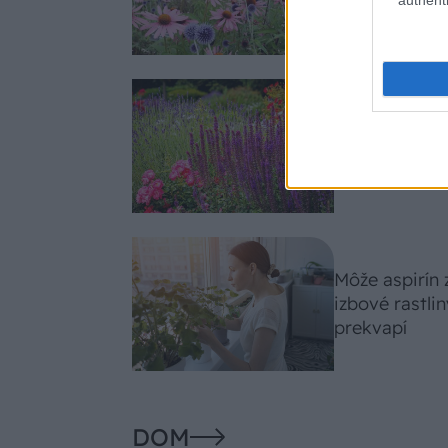
slnko svieti c
Nemusí to byť
fialových krá
záhradu
Môže aspirín
izbové rastli
prekvapí
DOM