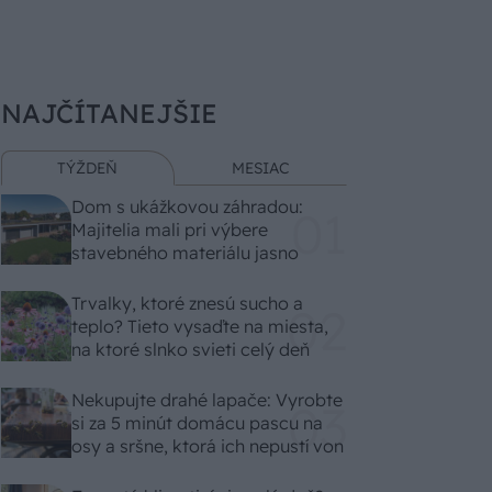
NAJČÍTANEJŠIE
TÝŽDEŇ
MESIAC
Dom s ukážkovou záhradou:
Majitelia mali pri výbere
stavebného materiálu jasno
Trvalky, ktoré znesú sucho a
teplo? Tieto vysaďte na miesta,
na ktoré slnko svieti celý deň
Nekupujte drahé lapače: Vyrobte
si za 5 minút domácu pascu na
osy a sršne, ktorá ich nepustí von