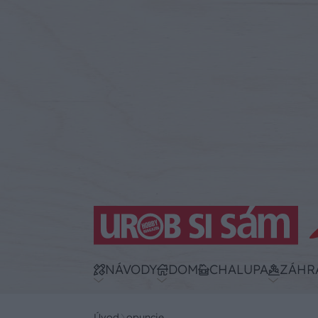
NÁVODY
DOM
CHALUPA
ZÁHR
Úvod
opuncie