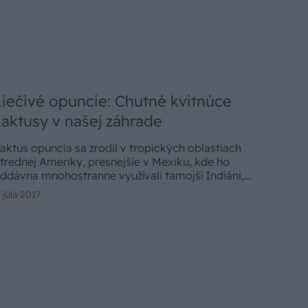
Liečivé opuncie: Chutné kvitnúce
kaktusy v našej záhrade
aktus opuncia sa zrodil v tropických oblastiach
trednej Ameriky, presnejšie v Mexiku, kde ho
ddávna mnohostranne využívali tamojší Indiáni,
 preto sa jeho plody nazývajú aj indiánske figy.
. júla 2017