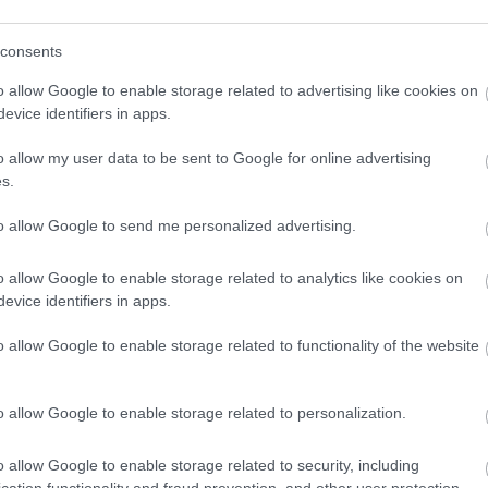
consents
o allow Google to enable storage related to advertising like cookies on
evice identifiers in apps.
o klasická izolácia
Poznáte Šittov rez? Uro
ubia v mrazoch zlyháva
ho na marhuliach v júni 
o allow my user data to be sent to Google for online advertising
o to vyriešiť raz a navždy
budúci rok vám kvety
s.
nezničia jarné mrazy
to allow Google to send me personalized advertising.
o allow Google to enable storage related to analytics like cookies on
evice identifiers in apps.
o allow Google to enable storage related to functionality of the website
CHALUPA
o allow Google to enable storage related to personalization.
é znesú sucho a teplo?
o allow Google to enable storage related to security, including
 na miesta, na ktoré
cation functionality and fraud prevention, and other user protection.