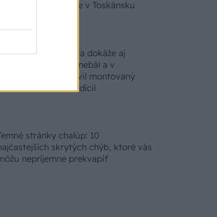
zabudnete, že nie ste v Toskánsku
S motorovou pílou sa dokáže aj
podpísať. Slovák sa nebál a v
Čičmanoch si postavil montovaný
domček v duchu tradícií
Temné stránky chalúp: 10
najčastejších skrytých chýb, ktoré vás
môžu nepríjemne prekvapiť