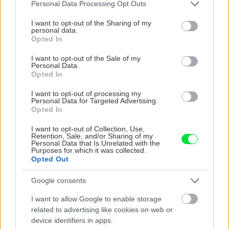
Please note that this website/app uses one or more Google
Personal Data Processing Opt Outs
čínske skrutky. Alternatíva slovenskej IKEI - čo sa týka
services and may gather and store information including but
pevnosti. Autor si nedal veľa námahy s remeselným
Záhradné ležadlá v obchodoch sú predražené. Toto si
not limited to your visit or usage behaviour. You may click to
I want to opt-out of the Sharing of my
spracovaním, škoda. No lepšie než ten odpad z DTD
vyrobíte pod 140 eur a je oveľa pohodlnejšie!
personal data.
grant or deny consent to Google and its third-party tags to
predávaný v Kauflande alebo Lídli.
Opted In
use your data for below specified purposes in below Google
consent section.
I want to opt-out of the Sale of my
ZÁHRADA
Personal Data.
Opted In
I want to opt-out of processing my
Personal Data for Targeted Advertising.
Opted In
I want to opt-out of Collection, Use,
Retention, Sale, and/or Sharing of my
Personal Data that Is Unrelated with the
Purposes for which it was collected.
Opted Out
5 trvaliek s
Trvalky, ktoré znesú
Google consents
panašovanými listami,
sucho a teplo? Tieto
ktoré dodajú vášmu
vysaďte na miesta, na
I want to allow Google to enable storage
záhonu celosezónny
ktoré slnko svieti celý
related to advertising like cookies on web or
šmrnc
deň
device identifiers in apps.