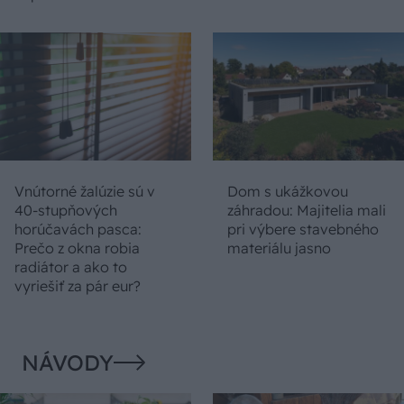
Vnútorné žalúzie sú v
Dom s ukážkovou
40-stupňových
záhradou: Majitelia mali
horúčavách pasca:
pri výbere stavebného
Prečo z okna robia
materiálu jasno
radiátor a ako to
vyriešiť za pár eur?
NÁVODY