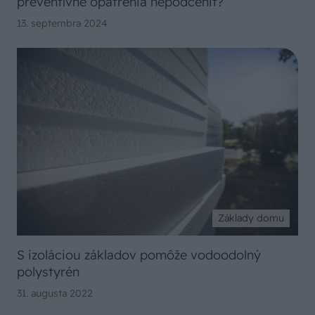
preventívne opatrenia nepodceniť?
13. septembra 2024
Základy domu
S izoláciou základov pomôže vodoodolný
polystyrén
31. augusta 2022