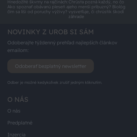
Hnedožlté škvrny na rajčinách:
Chrústa pozná každý, no čo
Ako spoznať obávanú pleseň a
jeho menší príbuzný? Biológ
čím sa líši od poruchy výživy?
vysvetľuje, či chrústik škodí
záhrade
NOVINKY Z UROB SI SÁM
Odoberajte týždenný prehľad najlepších článkov
emailom:
Odoberať bezplatný newsletter
Odber je možné kedykoľvek zrušiť jedným kliknutím.
O NÁS
O nás
Predplatné
Inzercia