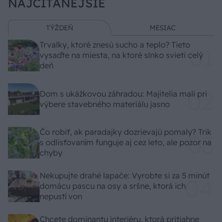
NAJČÍTANEJŠIE
TÝŽDEŇ
MESIAC
Trvalky, ktoré znesú sucho a teplo? Tieto
vysaďte na miesta, na ktoré slnko svieti celý
deň
Dom s ukážkovou záhradou: Majitelia mali pri
výbere stavebného materiálu jasno
Čo robiť, ak paradajky dozrievajú pomaly? Trik
s odlisťovaním funguje aj cez leto, ale pozor na
chyby
Nekupujte drahé lapače: Vyrobte si za 5 minút
domácu pascu na osy a sršne, ktorá ich
nepustí von
Chcete dominantu interiéru, ktorá pritiahne