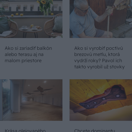
Ako si zariadiť balkón
Ako si vyrobiť poctivú
alebo terasu aj na
brezovú metlu, ktorá
malom priestore
vydrží roky? Pavol ich
takto vyrobil už stovky
Krása olejovaného
Chcete dominantu