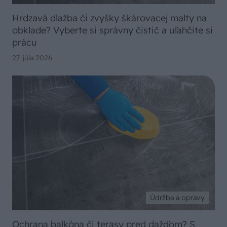
Hrdzavá dlažba či zvyšky škárovacej malty na
obklade? Vyberte si správny čistič a uľahčite si
prácu
27. júla 2026
Údržba a opravy
Ochrana balkóna či terasy pred dažďom? S