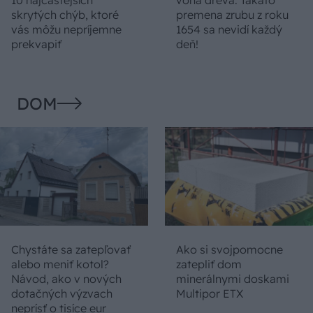
10 najčastejších
vôňa dreva: Takáto
skrytých chýb, ktoré
premena zrubu z roku
vás môžu nepríjemne
1654 sa nevidí každý
prekvapiť
deň!
DOM
Chystáte sa zatepľovať
Ako si svojpomocne
alebo meniť kotol?
zatepliť dom
Návod, ako v nových
minerálnymi doskami
dotačných výzvach
Multipor ETX
neprísť o tisíce eur