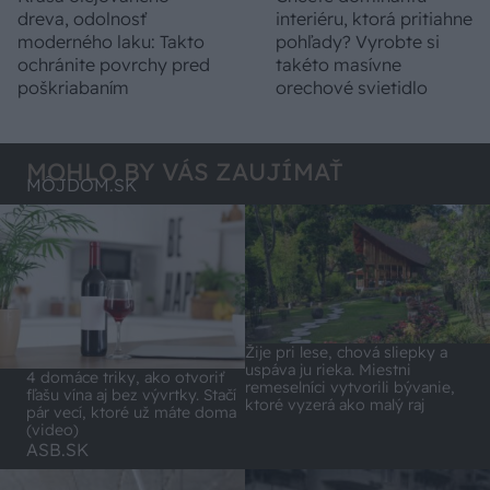
dreva, odolnosť
interiéru, ktorá pritiahne
moderného laku: Takto
pohľady? Vyrobte si
ochránite povrchy pred
takéto masívne
poškriabaním
orechové svietidlo
MOHLO BY VÁS ZAUJÍMAŤ
MÔJDOM.SK
Žije pri lese, chová sliepky a
uspáva ju rieka. Miestni
4 domáce triky, ako otvoriť
remeselníci vytvorili bývanie,
fľašu vína aj bez vývrtky. Stačí
ktoré vyzerá ako malý raj
pár vecí, ktoré už máte doma
(video)
ASB.SK