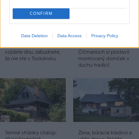
CONFIRM
Na Morave prerobila
S motorovou pílou sa
Data Deletion
Data Access
Privacy Policy
starú chalupu na
dokáže aj podpísať.
nepoznanie: Keď
Slovák sa nebál a v
vojdete dnu, zabudnete,
Čičmanoch si postavil
že nie ste v Toskánsku
montovaný domček v
duchu tradícií
Temné stránky chalúp:
Žena, búracie kladivo a