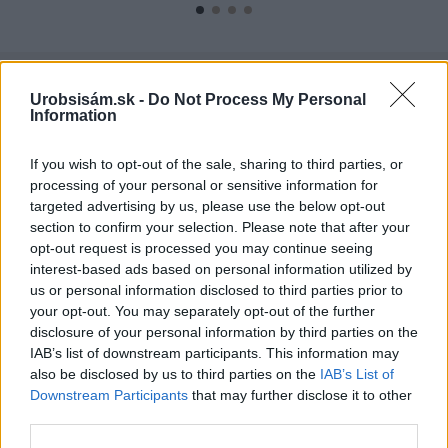
KDE SA DISKUTUJE
Urobsisám.sk -
Do Not Process My Personal
Information
Ja som to riešil tieniacimi závesmi v interieri.Je to
pohoda.
Vnútorné žalúzie sú v 40-stupňových horúčavách pasca:
If you wish to opt-out of the sale, sharing to third parties, or
Prečo z okna robia radiátor a ako to vyriešiť za pár eur?
processing of your personal or sensitive information for
Akurát ten problém doma riešime na oknách z južnej
targeted advertising by us, please use the below opt-out
strany. Pravdepodobne pôjdeme do vonkajšieho
section to confirm your selection. Please note that after your
tienenia na spôsob markízy 250x150cm. Čínsky
Vnútorné žalúzie sú v 40-stupňových horúčavách pasca:
opt-out request is processed you may continue seeing
predajcovia idú okolo 100 eur kus.
Prečo z okna robia radiátor a ako to vyriešiť za pár eur?
interest-based ads based on personal information utilized by
Bros sprej necaka kym osa vypije moje pivo. Zaroven
us or personal information disclosed to third parties prior to
nasmrdi cele hniezdo a neostane tam nic zive. Vasa
your opt-out. You may separately opt-out of the further
pasca naucinke moc efektivne. Skor pritiahne slimaky
Nekupujte drahé lapače: Vyrobte si za 5 minút domácu
disclosure of your personal information by third parties on the
pascu na osy a sršne, ktorá ich nepustí von
IAB’s list of downstream participants. This information may
Ten článok mal takú výpovednú hodnotu ako učivo pre
also be disclosed by us to third parties on the
IAB’s List of
3 ročník základnej školy. To fakt? AI alebo nejaka kniha
Downstream Participants
that may further disclose it to other
z VŠ? Dnešné rychlotvrdnuce malty - pevnosť 40 Mpa a
Viete, kedy použiť akú maltu? Spoznajte rozdiely, ktoré
third parties.
doba schnutia tak 15 minut , k tomu vodotesné s
vám ušetria čas v stavebninách aj pri práci
Žiadne čapovanie alebo zadlabávanie, všetko len na
kryštálikou. A rozdiel - schnutie a zretie. Nič?