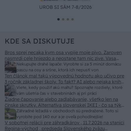
UROB SI SÁM 7-8/2026
KDE SA DISKUTUJE
Bros sprej necaka kym osa vypije moje pivo. Zaroven
nasmrdi cele hniezdo a neostane tam nic zive. Vasa
pasca naucinke moc efektivne. Skor pritiahne slimaky
Nekupujte drahé lapače: Vyrobte si za 5 minút domácu
pascu na osy a sršne, ktorá ich nepustí von
Ten článok mal takú výpovednú hodnotu ako učivo pre
3 ročník základnej školy. To fakt? AI alebo nejaka kniha
z VŠ? Dnešné rychlotvrdnuce malty - pevnosť 40 Mpa a
Viete, kedy použiť akú maltu? Spoznajte rozdiely, ktoré
doba schnutia tak 15 minut , k tomu vodotesné s
vám ušetria čas v stavebninách aj pri práci
Žiadne čapovanie alebo zadlabávanie, všetko len na
kryštálikou. A rozdiel - schnutie a zretie. Nič?
čínske skrutky. Alternatíva slovenskej IKEI - čo sa týka
pevnosti. Autor si nedal veľa námahy s remeselným
Záhradné ležadlá v obchodoch sú predražené. Toto si
spracovaním, škoda. No lepšie než ten odpad z DTD
vyrobíte pod 140 eur a je oveľa pohodlnejšie!
predávaný v Kauflande alebo Lídli.
V sobotnej relácii pre záhradkárov , 11.7.2026 na stanici
Regina-východ , predseda Slovenského zväzu