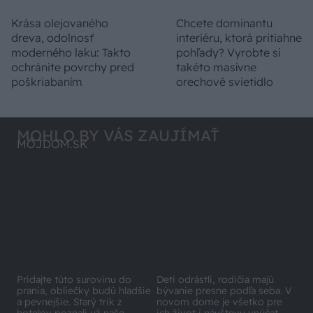
Krása olejovaného
Chcete dominantu
dreva, odolnosť
interiéru, ktorá pritiahne
moderného laku: Takto
pohľady? Vyrobte si
ochránite povrchy pred
takéto masívne
poškriabaním
orechové svietidlo
MOHLO BY VÁS ZAUJÍMAŤ
MÔJDOM.SK
Pridajte túto surovinu do
prania, obliečky budú hladšie
Deti odrástli, rodičia majú
a pevnejšie. Starý trik z
bývanie presne podľa seba. V
hotelov poznali už naše
novom dome je všetko pre
babičky
ich život i návštevy vnúčat
ASB.SK