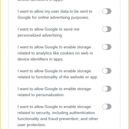
I want to allow my user data to be sent to
Google for online advertising purposes.
I want to allow Google to send me
personalized advertising.
Na Morave prerobila
S motorovou pílou sa
starú chalupu na
dokáže aj podpísať.
I want to allow Google to enable storage
nepoznanie: Keď
Slovák sa nebál a v
related to analytics like cookies on web or
vojdete dnu, zabudnete,
Čičmanoch si postavil
device identifiers in apps.
že nie ste v Toskánsku
montovaný domček v
duchu tradícií
I want to allow Google to enable storage
related to functionality of the website or app.
I want to allow Google to enable storage
related to personalization.
I want to allow Google to enable storage
related to security, including authentication
functionality and fraud prevention, and other
user protection.