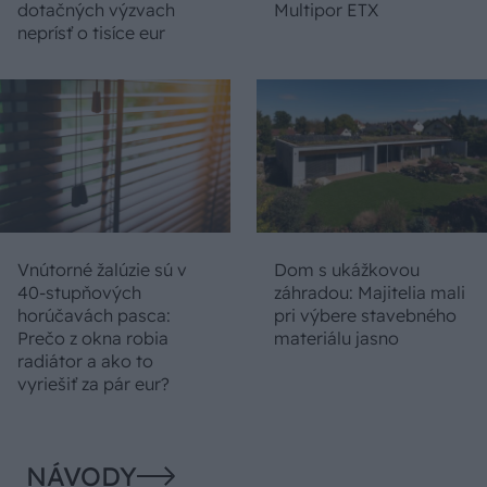
dotačných výzvach
Multipor ETX
neprísť o tisíce eur
Vnútorné žalúzie sú v
Dom s ukážkovou
40-stupňových
záhradou: Majitelia mali
horúčavách pasca:
pri výbere stavebného
Prečo z okna robia
materiálu jasno
radiátor a ako to
vyriešiť za pár eur?
NÁVODY