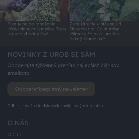
Pustite sa do množenia
Zlaté žltnutie viniča sa šíri
vždyzelených listnáčov. Teraz
Slovenskom. Čo si treba
je na to vhodný čas!
všímať a čo musí urobiť aj
bežný záhradkár?
NOVINKY Z UROB SI SÁM
Odoberajte týždenný prehľad najlepších článkov
emailom:
Odoberať bezplatný newsletter
Odber je možné kedykoľvek zrušiť jedným kliknutím.
O NÁS
O nás
Predplatné