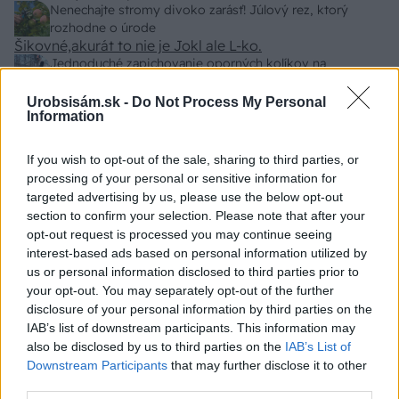
záhradkárov pán Jakubech tvrdil, že to, že vlky sú
Nenechajte stromy divoko zarásť! Júlový rez, ktorý
neproduktívne , nie je pravda. Aj vlky je možné použiť
rozhodne o úrode
pri formovaní koruny a budú rodiť.
Šikovné,akurát to nie je Jokl ale L-ko.
Jednoduché zapichovanie oporných kolíkov na
paradajky: Lukáš vyrobil šikovný prípravok zo starej rúry
Urobsisám.sk -
Do Not Process My Personal
Information
ZÁHRADA
If you wish to opt-out of the sale, sharing to third parties, or
processing of your personal or sensitive information for
targeted advertising by us, please use the below opt-out
section to confirm your selection. Please note that after your
opt-out request is processed you may continue seeing
interest-based ads based on personal information utilized by
us or personal information disclosed to third parties prior to
your opt-out. You may separately opt-out of the further
disclosure of your personal information by third parties on the
IAB’s list of downstream participants. This information may
Trvalky, ktoré znesú
Nemusí to byť len
also be disclosed by us to third parties on the
IAB’s List of
sucho a teplo? Tieto
levanduľa! 7 fialových
Downstream Participants
that may further disclose it to other
vysaďte na miesta, na
krások, ktoré rozžiaria
third parties.
ktoré slnko svieti celý
vašu záhradu