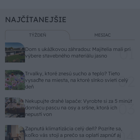
NAJČÍTANEJŠIE
TÝŽDEŇ
MESIAC
Dom s ukážkovou záhradou: Majitelia mali pri
výbere stavebného materiálu jasno
Trvalky, ktoré znesú sucho a teplo? Tieto
vysaďte na miesta, na ktoré slnko svieti celý
deň
Nekupujte drahé lapače: Vyrobte si za 5 minút
domácu pascu na osy a sršne, ktorá ich
nepustí von
Zapnutá klimatizácia celý deň? Pozrite sa,
koľko vás stojí a prečo sa oplatí zapnúť aj