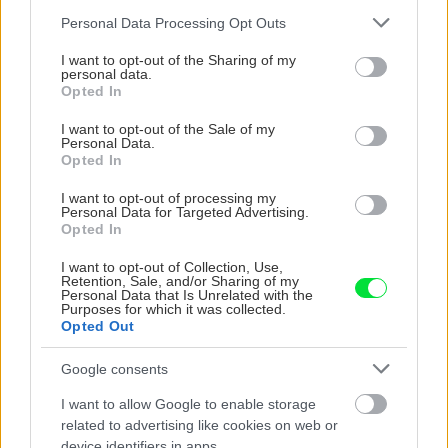
deň
Please note that this website/app uses one or more Google
Personal Data Processing Opt Outs
services and may gather and store information including but
not limited to your visit or usage behaviour. You may click to
I want to opt-out of the Sharing of my
personal data.
grant or deny consent to Google and its third-party tags to
Opted In
use your data for below specified purposes in below Google
consent section.
I want to opt-out of the Sale of my
Personal Data.
Opted In
I want to opt-out of processing my
Personal Data for Targeted Advertising.
Opted In
Môže aspirín zachrániť
Júlový reštart uhoriek
ochabnuté izbové
nakladačiek: Ako ich
I want to opt-out of Collection, Use,
rastliny? Pravda vás
podporiť k druhej vlne
Retention, Sale, and/or Sharing of my
možno prekvapí
kvitnutia?
Personal Data that Is Unrelated with the
Purposes for which it was collected.
Opted Out
Google consents
CHALUPA
I want to allow Google to enable storage
related to advertising like cookies on web or
device identifiers in apps.