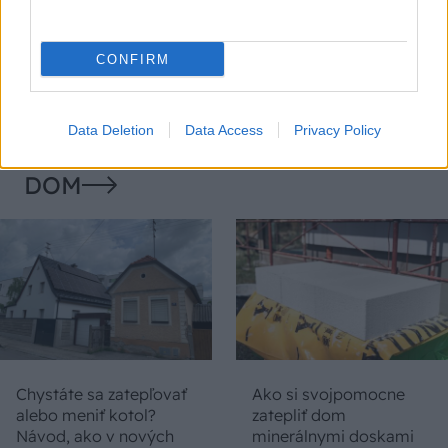
Temné stránky chalúp:
Žena, búracie kladivo a
10 najčastejších
vôňa dreva: Takáto
skrytých chýb, ktoré
premena zrubu z roku
CONFIRM
vás môžu nepríjemne
1654 sa nevidí každý
prekvapiť
deň!
Data Deletion
Data Access
Privacy Policy
DOM
Chystáte sa zatepľovať
Ako si svojpomocne
alebo meniť kotol?
zatepliť dom
Návod, ako v nových
minerálnymi doskami