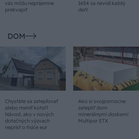
vás môžu nepríjemne
1654 sa nevidí každý
prekvapiť
deň!
DOM
Chystáte sa zatepľovať
Ako si svojpomocne
alebo meniť kotol?
zatepliť dom
Návod, ako v nových
minerálnymi doskami
dotačných výzvach
Multipor ETX
neprísť o tisíce eur