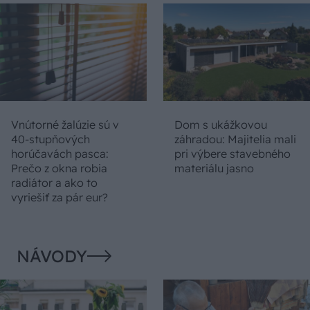
Vnútorné žalúzie sú v
Dom s ukážkovou
40-stupňových
záhradou: Majitelia mali
horúčavách pasca:
pri výbere stavebného
Prečo z okna robia
materiálu jasno
radiátor a ako to
vyriešiť za pár eur?
NÁVODY