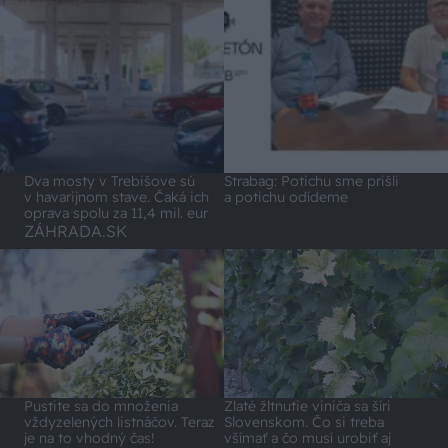
Dva mosty v Trebišove sú
Strabag: Potichu sme prišli
v havarijnom stave. Čaká ich
a potichu odídeme
oprava spolu za 11,4 mil. eur
ZÁHRADA.SK
Pustite sa do množenia
Zlaté žltnutie viniča sa šíri
vždyzelených listnáčov. Teraz
Slovenskom. Čo si treba
je na to vhodný čas!
všímať a čo musí urobiť aj