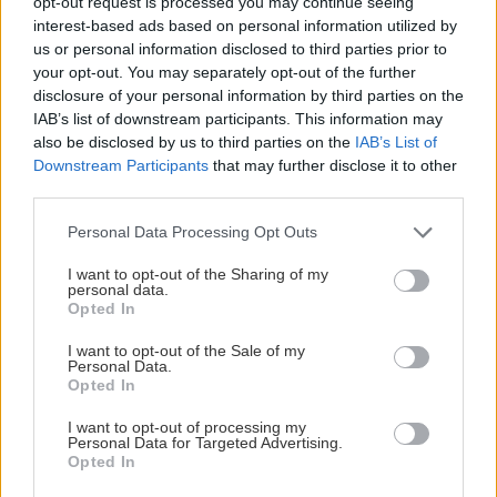
záhradkárov pán Jakubech tvrdil, že to, že vlky sú
opt-out request is processed you may continue seeing
Nenechajte stromy divoko zarásť! Júlový rez, ktorý
neproduktívne , nie je pravda. Aj vlky je možné použiť
rozhodne o úrode
interest-based ads based on personal information utilized by
pri formovaní koruny a budú rodiť.
us or personal information disclosed to third parties prior to
your opt-out. You may separately opt-out of the further
disclosure of your personal information by third parties on the
ZÁHRADA
IAB’s list of downstream participants. This information may
also be disclosed by us to third parties on the
IAB’s List of
Downstream Participants
that may further disclose it to other
third parties.
Please note that this website/app uses one or more Google
Personal Data Processing Opt Outs
services and may gather and store information including but
not limited to your visit or usage behaviour. You may click to
I want to opt-out of the Sharing of my
personal data.
grant or deny consent to Google and its third-party tags to
Opted In
use your data for below specified purposes in below Google
Trvalky, ktoré znesú
Nemusí to byť len
consent section.
I want to opt-out of the Sale of my
sucho a teplo? Tieto
levanduľa! 7 fialových
Personal Data.
Opted In
vysaďte na miesta, na
krások, ktoré rozžiaria
ktoré slnko svieti celý
vašu záhradu
I want to opt-out of processing my
deň
Personal Data for Targeted Advertising.
Opted In