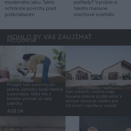
moderného laku: Takto
pohľady? Vyrobte si
ochránite povrchy pred
takéto masívne
poškriabaním
orechové svietidlo
MOHLO BY VÁS ZAUJÍMAŤ
MÔJDOM.SK
Pridajte túto surovinu do
prania, obliečky budú hladšie
Deti odrástli, rodičia majú
a pevnejšie. Starý trik z
bývanie presne podľa seba. V
hotelov poznali už naše
novom dome je všetko pre
babičky
ich život i návštevy vnúčat
ASB.SK