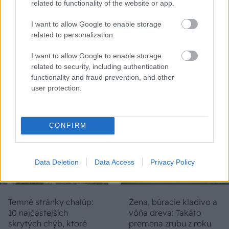
related to functionality of the website or app.
I want to allow Google to enable storage
related to personalization.
Na Morave prerobila
S motorovou pílou sa
starú chalupu na
dokáže aj podpísať.
I want to allow Google to enable storage
nepoznanie: Keď
Slovák sa nebál a v
related to security, including authentication
vojdete dnu, zabudnete,
Čičmanoch si postavil
functionality and fraud prevention, and other
že nie ste v Toskánsku
montovaný domček v
user protection.
duchu tradícií
CONFIRM
Data Deletion
Data Access
Privacy Policy
Temné stránky chalúp:
Žena, búracie kladivo a
10 najčastejších
vôňa dreva: Takáto
skrytých chýb, ktoré
premena zrubu z roku