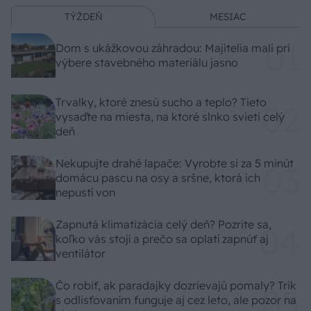
TÝŽDEŇ
MESIAC
Dom s ukážkovou záhradou: Majitelia mali pri
výbere stavebného materiálu jasno
Trvalky, ktoré znesú sucho a teplo? Tieto
vysaďte na miesta, na ktoré slnko svieti celý
deň
Nekupujte drahé lapače: Vyrobte si za 5 minút
domácu pascu na osy a sršne, ktorá ich
nepustí von
Zapnutá klimatizácia celý deň? Pozrite sa,
koľko vás stojí a prečo sa oplatí zapnúť aj
ventilátor
Čo robiť, ak paradajky dozrievajú pomaly? Trik
s odlisťovaním funguje aj cez leto, ale pozor na