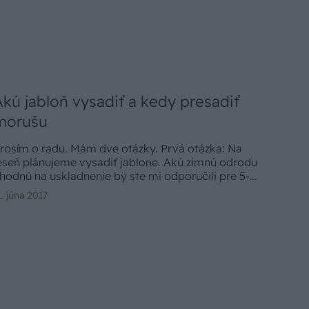
Akú jabloň vysadiť a kedy presadiť
morušu
rosím o radu. Mám dve otázky. Prvá otázka: Na
eseň plánujeme vysadiť jablone. Akú zimnú odrodu
hodnú na uskladnenie by ste mi odporučili pre 5-
lennú rodinu a na akom podpníku? (Peter M., e-mail )
1. júna 2017