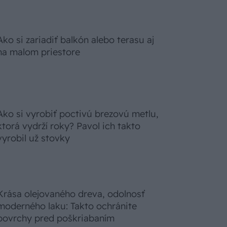
Ako si zariadiť balkón alebo terasu aj
na malom priestore
Ako si vyrobiť poctivú brezovú metlu,
ktorá vydrží roky? Pavol ich takto
vyrobil už stovky
Krása olejovaného dreva, odolnosť
moderného laku: Takto ochránite
povrchy pred poškriabaním