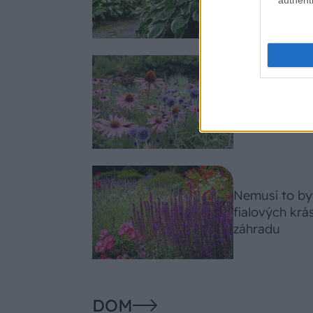
celosezónny 
Trvalky, ktor
Tieto vysaďte
slnko svieti c
Nemusí to byť
fialových krá
záhradu
DOM