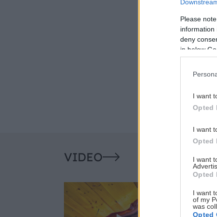
Downstream 
Please note
information 
deny consent
in below Go
Persona
I want t
Opted 
I want t
Opted 
VIDEO
I want 
Advertis
Opted 
I want t
of my P
was col
Opted 