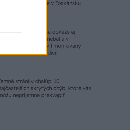
zabudnete, že nie ste v Toskánsku
S motorovou pílou sa dokáže aj
podpísať. Slovák sa nebál a v
Čičmanoch si postavil montovaný
domček v duchu tradícií
Temné stránky chalúp: 10
najčastejších skrytých chýb, ktoré vás
môžu nepríjemne prekvapiť