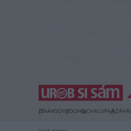
NÁVODY
DOM
CHALUPA
ZÁHR
Úvod
moruše