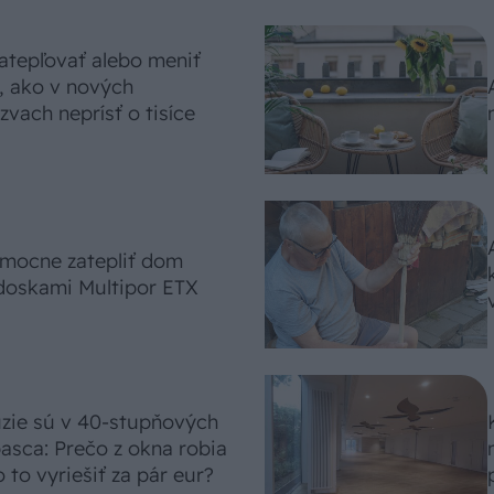
atepľovať alebo meniť
, ako v nových
vach neprísť o tisíce
omocne zatepliť dom
doskami Multipor ETX
úzie sú v 40-stupňových
asca: Prečo z okna robia
 to vyriešiť za pár eur?