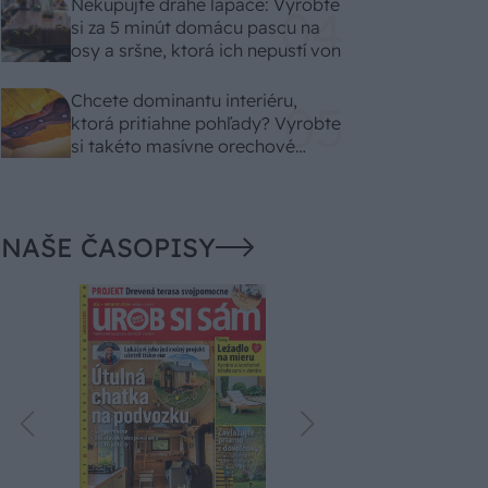
Nekupujte drahé lapače: Vyrobte
si za 5 minút domácu pascu na
osy a sršne, ktorá ich nepustí von
Chcete dominantu interiéru,
ktorá pritiahne pohľady? Vyrobte
si takéto masívne orechové
svietidlo
NAŠE ČASOPISY