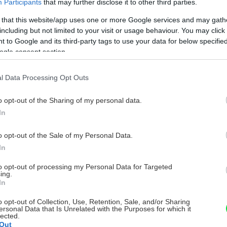
Participants
that may further disclose it to other third parties.
 that this website/app uses one or more Google services and may gath
including but not limited to your visit or usage behaviour. You may click 
 to Google and its third-party tags to use your data for below specifi
ogle consent section.
l Data Processing Opt Outs
o opt-out of the Sharing of my personal data.
In
o opt-out of the Sale of my Personal Data.
In
to opt-out of processing my Personal Data for Targeted
ing.
In
o opt-out of Collection, Use, Retention, Sale, and/or Sharing
ersonal Data that Is Unrelated with the Purposes for which it
lected.
Out