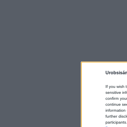
Urobsisám
If you wish 
sensitive in
confirm you
continue se
information 
further disc
participants