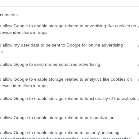
consents
o allow Google to enable storage related to advertising like cookies on
evice identifiers in apps.
o klasická izolácia
Poznáte Šittov rez? Uro
ubia v mrazoch zlyháva
ho na marhuliach v júni 
o allow my user data to be sent to Google for online advertising
o to vyriešiť raz a navždy
budúci rok vám kvety
s.
nezničia jarné mrazy
to allow Google to send me personalized advertising.
o allow Google to enable storage related to analytics like cookies on
evice identifiers in apps.
o allow Google to enable storage related to functionality of the website
CHALUPA
o allow Google to enable storage related to personalization.
panašovanými listami,
o allow Google to enable storage related to security, including
 vášmu záhonu
cation functionality and fraud prevention, and other user protection.