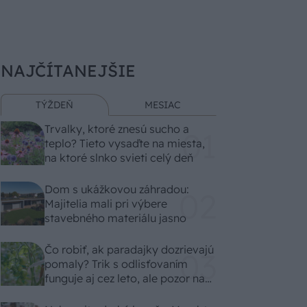
NAJČÍTANEJŠIE
TÝŽDEŇ
MESIAC
Trvalky, ktoré znesú sucho a
teplo? Tieto vysaďte na miesta,
na ktoré slnko svieti celý deň
Dom s ukážkovou záhradou:
Majitelia mali pri výbere
stavebného materiálu jasno
Čo robiť, ak paradajky dozrievajú
pomaly? Trik s odlisťovaním
funguje aj cez leto, ale pozor na
chyby