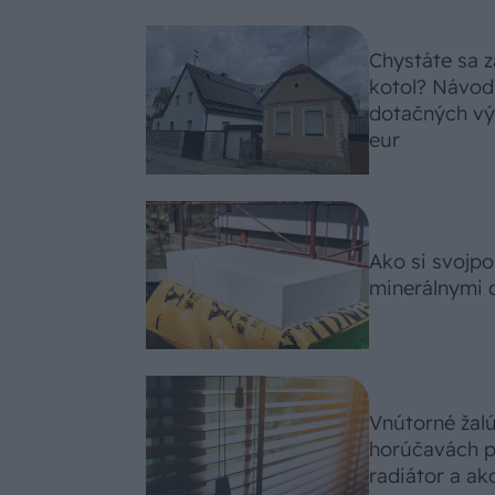
Chystáte sa z
kotol? Návod
dotačných výz
eur
Ako si svojp
minerálnymi 
Vnútorné žal
horúčavách p
radiátor a ako