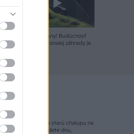
bte
Žite svoje sny! Budúcnosť
a
údržby dokonalej záhrady je
tu
Na Morave prerobila starú chalupu na
nepoznanie: Keď vojdete dnu,