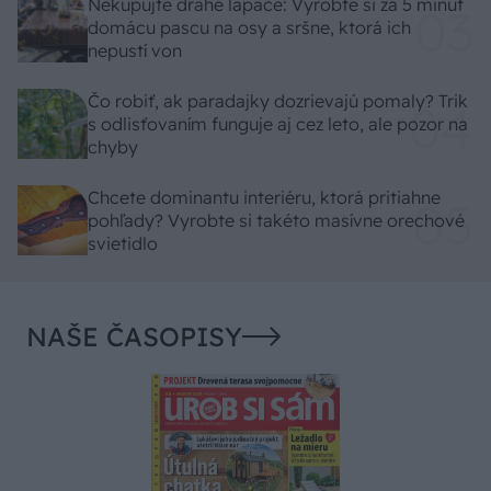
Nekupujte drahé lapače: Vyrobte si za 5 minút
domácu pascu na osy a sršne, ktorá ich
nepustí von
Čo robiť, ak paradajky dozrievajú pomaly? Trik
s odlisťovaním funguje aj cez leto, ale pozor na
chyby
Chcete dominantu interiéru, ktorá pritiahne
pohľady? Vyrobte si takéto masívne orechové
svietidlo
NAŠE ČASOPISY