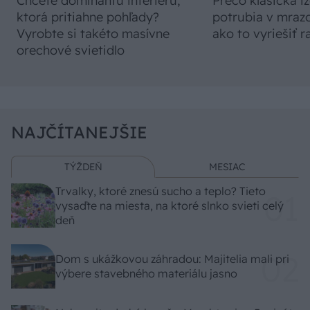
Chcete dominantu interiéru,
Prečo klasická iz
ktorá pritiahne pohľady?
potrubia v mrazo
Vyrobte si takéto masívne
ako to vyriešiť r
orechové svietidlo
NAJČÍTANEJŠIE
TÝŽDEŇ
MESIAC
Trvalky, ktoré znesú sucho a teplo? Tieto
vysaďte na miesta, na ktoré slnko svieti celý
deň
Dom s ukážkovou záhradou: Majitelia mali pri
výbere stavebného materiálu jasno