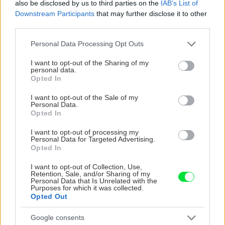
also be disclosed by us to third parties on the
IAB’s List of
Downstream Participants
that may further disclose it to other
third parties.
CHALUPA
Please note that this website/app uses one or more Google
Personal Data Processing Opt Outs
services and may gather and store information including but
not limited to your visit or usage behaviour. You may click to
I want to opt-out of the Sharing of my
personal data.
grant or deny consent to Google and its third-party tags to
Opted In
use your data for below specified purposes in below Google
consent section.
I want to opt-out of the Sale of my
Personal Data.
Opted In
I want to opt-out of processing my
Personal Data for Targeted Advertising.
Na Morave prerobila
S motorovou pílou sa
Opted In
starú chalupu na
dokáže aj podpísať.
nepoznanie: Keď
Slovák sa nebál a v
I want to opt-out of Collection, Use,
Retention, Sale, and/or Sharing of my
vojdete dnu, zabudnete,
Čičmanoch si postavil
Personal Data that Is Unrelated with the
že nie ste v Toskánsku
montovaný domček v
Purposes for which it was collected.
Opted Out
duchu tradícií
Google consents