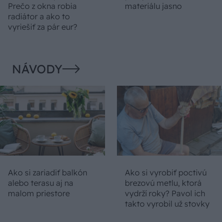
Prečo z okna robia
materiálu jasno
radiátor a ako to
vyriešiť za pár eur?
NÁVODY
Ako si zariadiť balkón
Ako si vyrobiť poctivú
alebo terasu aj na
brezovú metlu, ktorá
malom priestore
vydrží roky? Pavol ich
takto vyrobil už stovky