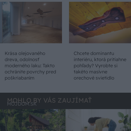
Krása olejovaného
Chcete dominantu
dreva, odolnosť
interiéru, ktorá pritiahne
moderného laku: Takto
pohľady? Vyrobte si
ochránite povrchy pred
takéto masívne
poškriabaním
orechové svietidlo
MOHLO BY VÁS ZAUJÍMAŤ
MÔJDOM.SK