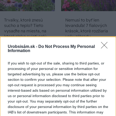
Trvalky, ktoré znesú
Nemusí to byť len
sucho a teplo? Tieto
levanduľa! 7 fialových
vysaďte na miesta, na
krások, ktoré rozžiaria
ktoré slnko svieti celý
vašu záhradu
deň
Urobsisám.sk -
Do Not Process My Personal
Information
If you wish to opt-out of the sale, sharing to third parties, or
processing of your personal or sensitive information for
targeted advertising by us, please use the below opt-out
section to confirm your selection. Please note that after your
opt-out request is processed you may continue seeing
interest-based ads based on personal information utilized by
us or personal information disclosed to third parties prior to
Môže aspirín zachrániť
Júlový reštart uhoriek
your opt-out. You may separately opt-out of the further
ochabnuté izbové
nakladačiek: Ako ich
disclosure of your personal information by third parties on the
rastliny? Pravda vás
podporiť k druhej vlne
IAB’s list of downstream participants. This information may
možno prekvapí
kvitnutia?