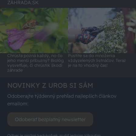
ZÁHRADA.SK
Chrústa pozná každý, no čo
Pustite sa do množenia
jeho menší príbuzný? Biológ
vždyzelených listnáčov. Teraz
vysvetľuje, či chrústik škodí
je na to vhodný čas!
záhrade
NOVINKY Z UROB SI SÁM
Odoberajte týždenný prehľad najlepších článkov
emailom:
Odoberať bezplatný newsletter
Odber je možné kedykoľvek zrušiť jedným kliknutím.