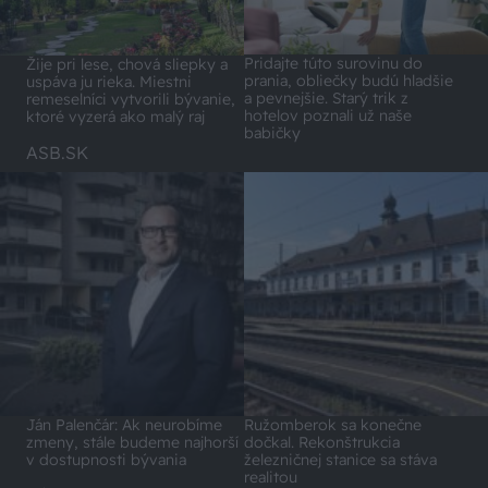
Pridajte túto surovinu do
Žije pri lese, chová sliepky a
prania, obliečky budú hladšie
uspáva ju rieka. Miestni
a pevnejšie. Starý trik z
remeselníci vytvorili bývanie,
hotelov poznali už naše
ktoré vyzerá ako malý raj
babičky
ASB.SK
Ján Palenčár: Ak neurobíme
Ružomberok sa konečne
zmeny, stále budeme najhorší
dočkal. Rekonštrukcia
v dostupnosti bývania
železničnej stanice sa stáva
realitou