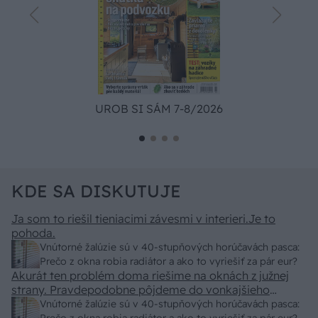
UROB SI SÁM 7-8/2026
KDE SA DISKUTUJE
Ja som to riešil tieniacimi závesmi v interieri.Je to
pohoda.
Vnútorné žalúzie sú v 40-stupňových horúčavách pasca:
Prečo z okna robia radiátor a ako to vyriešiť za pár eur?
Akurát ten problém doma riešime na oknách z južnej
strany. Pravdepodobne pôjdeme do vonkajšieho
tienenia na spôsob markízy 250x150cm. Čínsky
Vnútorné žalúzie sú v 40-stupňových horúčavách pasca: