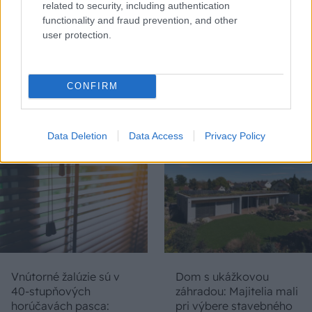
related to security, including authentication
functionality and fraud prevention, and other
user protection.
Chystáte sa zatepľovať
Ako si svojpomocne
alebo meniť kotol?
zatepliť dom
CONFIRM
Návod, ako v nových
minerálnymi doskami
dotačných výzvach
Multipor ETX
neprísť o tisíce eur
Data Deletion
Data Access
Privacy Policy
Vnútorné žalúzie sú v
Dom s ukážkovou
40-stupňových
záhradou: Majitelia mali
horúčavách pasca:
pri výbere stavebného