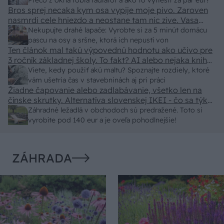
predajcovia idú okolo 100 eur kus.
Prečo z okna robia radiátor a ako to vyriešiť za pár eur?
Bros sprej necaka kym osa vypije moje pivo. Zaroven
nasmrdi cele hniezdo a neostane tam nic zive. Vasa
pasca naucinke moc efektivne. Skor pritiahne slimaky
Nekupujte drahé lapače: Vyrobte si za 5 minút domácu
pascu na osy a sršne, ktorá ich nepustí von
Ten článok mal takú výpovednú hodnotu ako učivo pre
3 ročník základnej školy. To fakt? AI alebo nejaka kniha
z VŠ? Dnešné rychlotvrdnuce malty - pevnosť 40 Mpa a
Viete, kedy použiť akú maltu? Spoznajte rozdiely, ktoré
doba schnutia tak 15 minut , k tomu vodotesné s
vám ušetria čas v stavebninách aj pri práci
Žiadne čapovanie alebo zadlabávanie, všetko len na
kryštálikou. A rozdiel - schnutie a zretie. Nič?
čínske skrutky. Alternatíva slovenskej IKEI - čo sa týka
pevnosti. Autor si nedal veľa námahy s remeselným
Záhradné ležadlá v obchodoch sú predražené. Toto si
spracovaním, škoda. No lepšie než ten odpad z DTD
vyrobíte pod 140 eur a je oveľa pohodlnejšie!
predávaný v Kauflande alebo Lídli.
ZÁHRADA