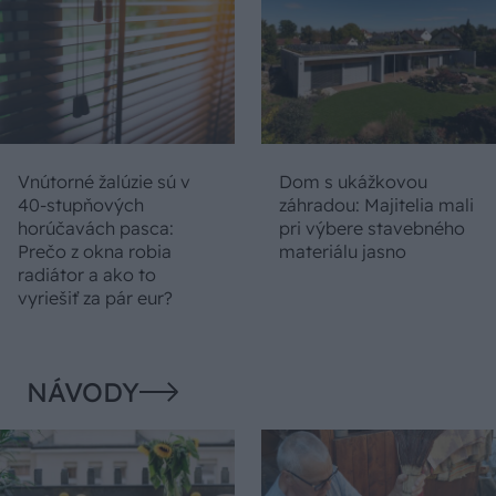
Vnútorné žalúzie sú v
Dom s ukážkovou
40-stupňových
záhradou: Majitelia mali
horúčavách pasca:
pri výbere stavebného
Prečo z okna robia
materiálu jasno
radiátor a ako to
vyriešiť za pár eur?
NÁVODY