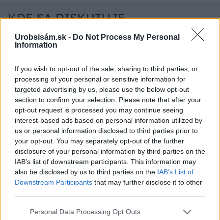
KDE SA DISKUTUJE
Ja som to riešil tieniacimi závesmi v interieri.Je to
Urobsisám.sk -
Do Not Process My Personal
Information
pohoda.
Vnútorné žalúzie sú v 40-stupňových horúčavách pasca:
Prečo z okna robia radiátor a ako to vyriešiť za pár eur?
If you wish to opt-out of the sale, sharing to third parties, or
Akurát ten problém doma riešime na oknách z južnej
processing of your personal or sensitive information for
strany. Pravdepodobne pôjdeme do vonkajšieho
targeted advertising by us, please use the below opt-out
tienenia na spôsob markízy 250x150cm. Čínsky
Vnútorné žalúzie sú v 40-stupňových horúčavách pasca:
section to confirm your selection. Please note that after your
predajcovia idú okolo 100 eur kus.
Prečo z okna robia radiátor a ako to vyriešiť za pár eur?
opt-out request is processed you may continue seeing
Bros sprej necaka kym osa vypije moje pivo. Zaroven
interest-based ads based on personal information utilized by
nasmrdi cele hniezdo a neostane tam nic zive. Vasa
us or personal information disclosed to third parties prior to
pasca naucinke moc efektivne. Skor pritiahne slimaky
Nekupujte drahé lapače: Vyrobte si za 5 minút domácu
your opt-out. You may separately opt-out of the further
pascu na osy a sršne, ktorá ich nepustí von
disclosure of your personal information by third parties on the
Ten článok mal takú výpovednú hodnotu ako učivo pre
IAB’s list of downstream participants. This information may
3 ročník základnej školy. To fakt? AI alebo nejaka kniha
also be disclosed by us to third parties on the
IAB’s List of
z VŠ? Dnešné rychlotvrdnuce malty - pevnosť 40 Mpa a
Viete, kedy použiť akú maltu? Spoznajte rozdiely, ktoré
Downstream Participants
that may further disclose it to other
doba schnutia tak 15 minut , k tomu vodotesné s
vám ušetria čas v stavebninách aj pri práci
third parties.
Žiadne čapovanie alebo zadlabávanie, všetko len na
kryštálikou. A rozdiel - schnutie a zretie. Nič?
čínske skrutky. Alternatíva slovenskej IKEI - čo sa týka
Please note that this website/app uses one or more Google
Personal Data Processing Opt Outs
pevnosti. Autor si nedal veľa námahy s remeselným
Záhradné ležadlá v obchodoch sú predražené. Toto si
services and may gather and store information including but