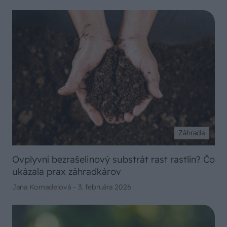
Záhrada
Ovplyvní bezrašelinový substrát rast rastlín? Čo
ukázala prax záhradkárov
Jana Komadelová -
3. februára 2026