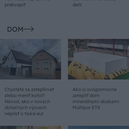
prekvapiť
deň!
DOM
Chystáte sa zatepľovať
Ako si svojpomocne
alebo meniť kotol?
zatepliť dom
Návod, ako v nových
minerálnymi doskami
dotačných výzvach
Multipor ETX
neprísť o tisíce eur