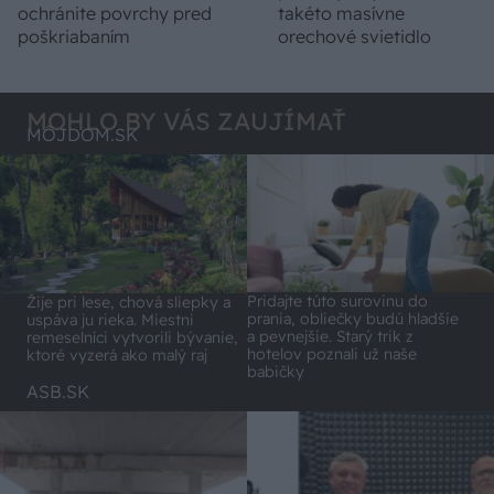
ochránite povrchy pred
takéto masívne
poškriabaním
orechové svietidlo
MOHLO BY VÁS ZAUJÍMAŤ
MÔJDOM.SK
Pridajte túto surovinu do
Žije pri lese, chová sliepky a
prania, obliečky budú hladšie
uspáva ju rieka. Miestni
a pevnejšie. Starý trik z
remeselníci vytvorili bývanie,
hotelov poznali už naše
ktoré vyzerá ako malý raj
babičky
ASB.SK