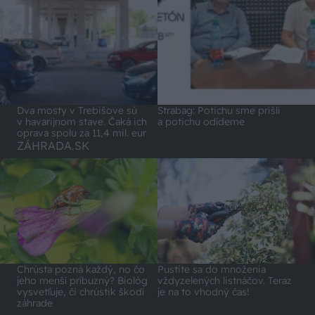
Dva mosty v Trebišove sú
Strabag: Potichu sme prišli
v havarijnom stave. Čaká ich
a potichu odídeme
oprava spolu za 11,4 mil. eur
ZÁHRADA.SK
Chrústa pozná každý, no čo
Pustite sa do množenia
jeho menší príbuzný? Biológ
vždyzelených listnáčov. Teraz
vysvetľuje, či chrústik škodí
je na to vhodný čas!
záhrade