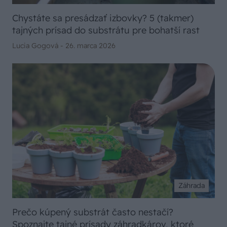
Chystáte sa presádzať izbovky? 5 (takmer)
tajných prísad do substrátu pre bohatší rast
Lucia Gogová -
26. marca 2026
Záhrada
Prečo kúpený substrát často nestačí?
Spoznajte tajné prísady záhradkárov, ktoré