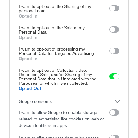
spracovaním, škoda. No lepšie než ten odpad z DTD
vyrobíte pod 140 eur a je oveľa pohodlnejšie!
not limited to your visit or usage behaviour. You may click to
I want to opt-out of the Sharing of my
predávaný v Kauflande alebo Lídli.
personal data.
grant or deny consent to Google and its third-party tags to
Opted In
use your data for below specified purposes in below Google
ZÁHRADA
consent section.
I want to opt-out of the Sale of my
Personal Data.
Opted In
I want to opt-out of processing my
Personal Data for Targeted Advertising.
Opted In
I want to opt-out of Collection, Use,
Retention, Sale, and/or Sharing of my
Personal Data that Is Unrelated with the
Purposes for which it was collected.
Opted Out
Trvalky, ktoré znesú
Nemusí to byť len
sucho a teplo? Tieto
levanduľa! 7 fialových
Google consents
vysaďte na miesta, na
krások, ktoré rozžiaria
ktoré slnko svieti celý
vašu záhradu
I want to allow Google to enable storage
deň
related to advertising like cookies on web or
device identifiers in apps.
I want to allow my user data to be sent to