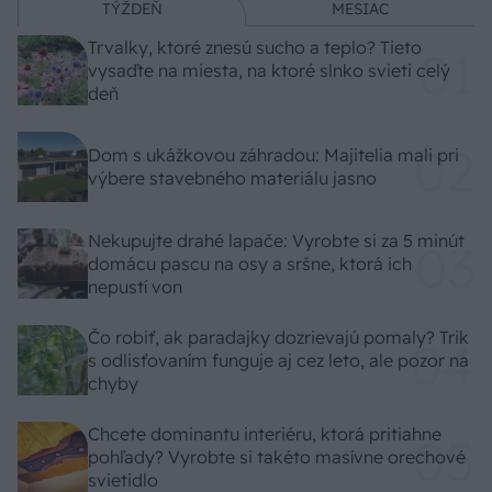
TÝŽDEŇ
MESIAC
Trvalky, ktoré znesú sucho a teplo? Tieto
vysaďte na miesta, na ktoré slnko svieti celý
deň
Dom s ukážkovou záhradou: Majitelia mali pri
výbere stavebného materiálu jasno
Nekupujte drahé lapače: Vyrobte si za 5 minút
domácu pascu na osy a sršne, ktorá ich
nepustí von
Čo robiť, ak paradajky dozrievajú pomaly? Trik
s odlisťovaním funguje aj cez leto, ale pozor na
chyby
Chcete dominantu interiéru, ktorá pritiahne
pohľady? Vyrobte si takéto masívne orechové
svietidlo