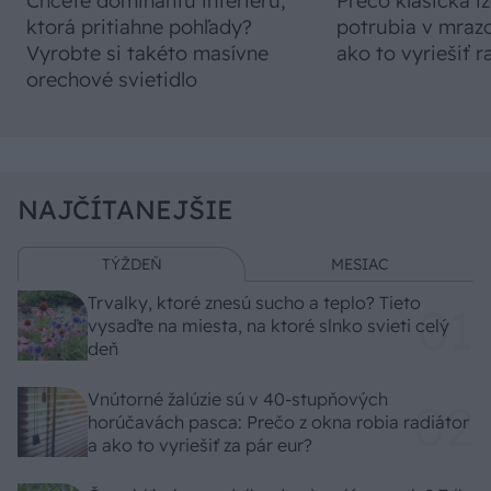
Chcete dominantu interiéru,
Prečo klasická iz
ktorá pritiahne pohľady?
potrubia v mrazo
Vyrobte si takéto masívne
ako to vyriešiť r
orechové svietidlo
NAJČÍTANEJŠIE
TÝŽDEŇ
MESIAC
Trvalky, ktoré znesú sucho a teplo? Tieto
vysaďte na miesta, na ktoré slnko svieti celý
deň
Vnútorné žalúzie sú v 40-stupňových
horúčavách pasca: Prečo z okna robia radiátor
a ako to vyriešiť za pár eur?