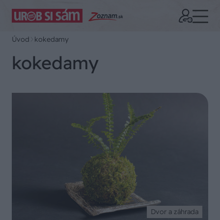
Úvod
kokedamy
kokedamy
Dvor a záhrada