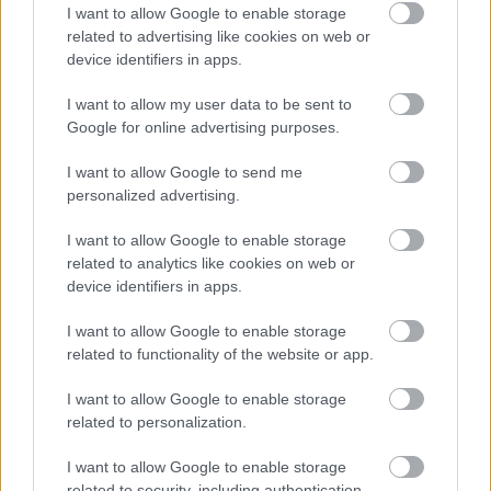
I want to allow Google to enable storage
related to advertising like cookies on web or
device identifiers in apps.
I want to allow my user data to be sent to
Google for online advertising purposes.
I want to allow Google to send me
Temné stránky chalúp:
Žena, búracie kladivo a
personalized advertising.
10 najčastejších
vôňa dreva: Takáto
skrytých chýb, ktoré
premena zrubu z roku
I want to allow Google to enable storage
vás môžu nepríjemne
1654 sa nevidí každý
related to analytics like cookies on web or
prekvapiť
deň!
device identifiers in apps.
I want to allow Google to enable storage
related to functionality of the website or app.
DOM
I want to allow Google to enable storage
related to personalization.
I want to allow Google to enable storage
related to security, including authentication