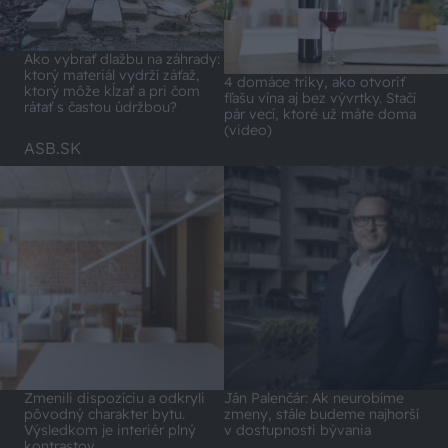
Ako vybrať dlažbu na záhrady:
ktorý materiál vydrží záťaž,
4 domáce triky, ako otvoriť
ktorý môže kĺzať a pri čom
fľašu vína aj bez vývrtky. Stačí
rátať s častou údržbou?
pár vecí, ktoré už máte doma
(video)
ASB.SK
Zmenili dispozíciu a odkryli
Ján Palenčár: Ak neurobíme
pôvodný charakter bytu.
zmeny, stále budeme najhorší
Výsledkom je interiér plný
v dostupnosti bývania
kontrastov