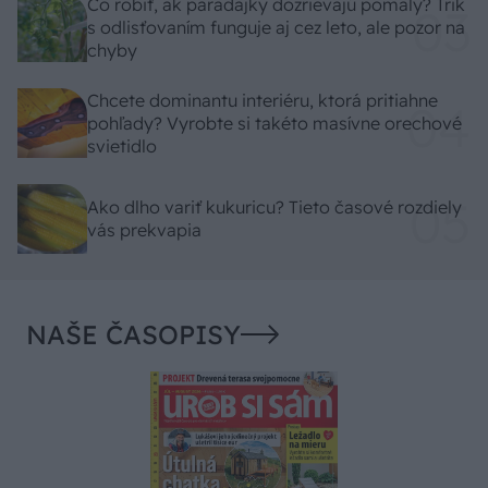
Čo robiť, ak paradajky dozrievajú pomaly? Trik
s odlisťovaním funguje aj cez leto, ale pozor na
chyby
Chcete dominantu interiéru, ktorá pritiahne
pohľady? Vyrobte si takéto masívne orechové
svietidlo
Ako dlho variť kukuricu? Tieto časové rozdiely
vás prekvapia
NAŠE ČASOPISY