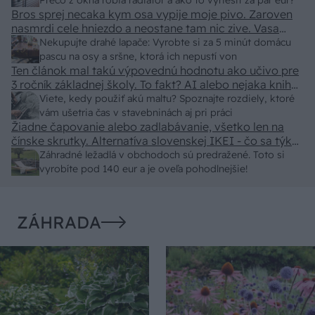
predajcovia idú okolo 100 eur kus.
Prečo z okna robia radiátor a ako to vyriešiť za pár eur?
Bros sprej necaka kym osa vypije moje pivo. Zaroven
nasmrdi cele hniezdo a neostane tam nic zive. Vasa
pasca naucinke moc efektivne. Skor pritiahne slimaky
Nekupujte drahé lapače: Vyrobte si za 5 minút domácu
pascu na osy a sršne, ktorá ich nepustí von
Ten článok mal takú výpovednú hodnotu ako učivo pre
3 ročník základnej školy. To fakt? AI alebo nejaka kniha
z VŠ? Dnešné rychlotvrdnuce malty - pevnosť 40 Mpa a
Viete, kedy použiť akú maltu? Spoznajte rozdiely, ktoré
doba schnutia tak 15 minut , k tomu vodotesné s
vám ušetria čas v stavebninách aj pri práci
Žiadne čapovanie alebo zadlabávanie, všetko len na
kryštálikou. A rozdiel - schnutie a zretie. Nič?
čínske skrutky. Alternatíva slovenskej IKEI - čo sa týka
pevnosti. Autor si nedal veľa námahy s remeselným
Záhradné ležadlá v obchodoch sú predražené. Toto si
spracovaním, škoda. No lepšie než ten odpad z DTD
vyrobíte pod 140 eur a je oveľa pohodlnejšie!
predávaný v Kauflande alebo Lídli.
ZÁHRADA