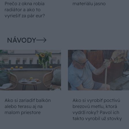
Prečo z okna robia
materiálu jasno
radiátor a ako to
vyriešiť za pár eur?
NÁVODY
Ako si zariadiť balkón
Ako si vyrobiť poctivú
alebo terasu aj na
brezovú metlu, ktorá
malom priestore
vydrží roky? Pavol ich
takto vyrobil už stovky