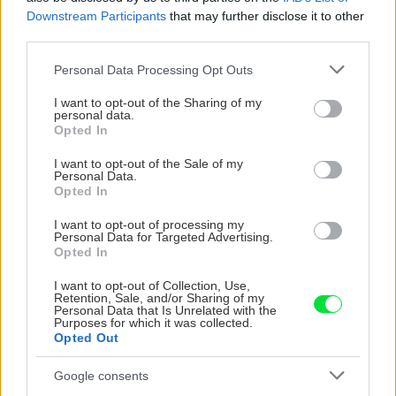
Downstream Participants
that may further disclose it to other
third parties.
CHALUPA
Please note that this website/app uses one or more Google
Personal Data Processing Opt Outs
services and may gather and store information including but
not limited to your visit or usage behaviour. You may click to
I want to opt-out of the Sharing of my
personal data.
grant or deny consent to Google and its third-party tags to
Opted In
use your data for below specified purposes in below Google
consent section.
I want to opt-out of the Sale of my
Personal Data.
Opted In
I want to opt-out of processing my
Personal Data for Targeted Advertising.
Opted In
Na Morave prerobila
S motorovou pílou sa
starú chalupu na
dokáže aj podpísať.
I want to opt-out of Collection, Use,
nepoznanie: Keď
Slovák sa nebál a v
Retention, Sale, and/or Sharing of my
vojdete dnu, zabudnete,
Čičmanoch si postavil
Personal Data that Is Unrelated with the
Purposes for which it was collected.
že nie ste v Toskánsku
montovaný domček v
Opted Out
duchu tradícií
Google consents