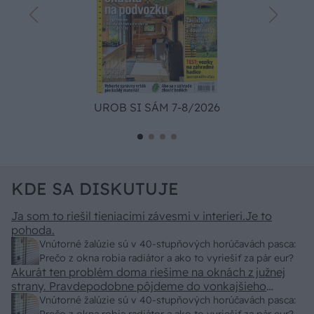
UROB SI SÁM 7-8/2026
KDE SA DISKUTUJE
Ja som to riešil tieniacimi závesmi v interieri.Je to
pohoda.
Vnútorné žalúzie sú v 40-stupňových horúčavách pasca:
Prečo z okna robia radiátor a ako to vyriešiť za pár eur?
Akurát ten problém doma riešime na oknách z južnej
strany. Pravdepodobne pôjdeme do vonkajšieho
tienenia na spôsob markízy 250x150cm. Čínsky
Vnútorné žalúzie sú v 40-stupňových horúčavách pasca: