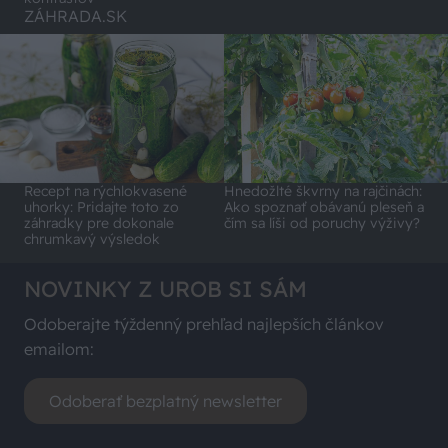
ZÁHRADA.SK
Recept na rýchlokvasené
Hnedožlté škvrny na rajčinách:
uhorky: Pridajte toto zo
Ako spoznať obávanú pleseň a
záhradky pre dokonale
čím sa líši od poruchy výživy?
chrumkavý výsledok
NOVINKY Z UROB SI SÁM
Odoberajte týždenný prehľad najlepších článkov
emailom:
Odoberať bezplatný newsletter