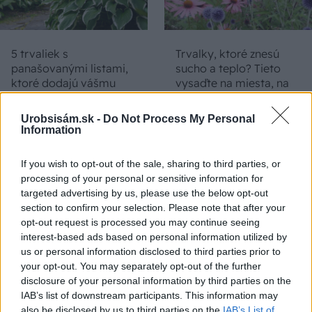
5 trvaliek s
Trvalky, ktoré znesú
panašovanými listami,
sucho a teplo? Tieto
ktoré dodajú vášmu
vysaďte na miesta, na
záhonu celosezónny
ktoré slnko svieti celý
šmrnc
deň
Urobsisám.sk -
Do Not Process My Personal
Information
If you wish to opt-out of the sale, sharing to third parties, or
processing of your personal or sensitive information for
targeted advertising by us, please use the below opt-out
section to confirm your selection. Please note that after your
opt-out request is processed you may continue seeing
interest-based ads based on personal information utilized by
us or personal information disclosed to third parties prior to
Nemusí to byť len
Môže aspirín zachrániť
your opt-out. You may separately opt-out of the further
levanduľa! 7 fialových
ochabnuté izbové
disclosure of your personal information by third parties on the
krások, ktoré rozžiaria
rastliny? Pravda vás
IAB’s list of downstream participants. This information may
vašu záhradu
možno prekvapí
also be disclosed by us to third parties on the
IAB’s List of