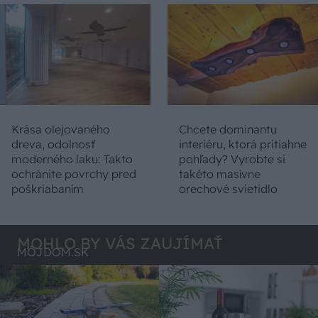
Krása olejovaného
Chcete dominantu
dreva, odolnosť
interiéru, ktorá pritiahne
moderného laku: Takto
pohľady? Vyrobte si
ochránite povrchy pred
takéto masívne
poškriabaním
orechové svietidlo
MOHLO BY VÁS ZAUJÍMAŤ
MÔJDOM.SK