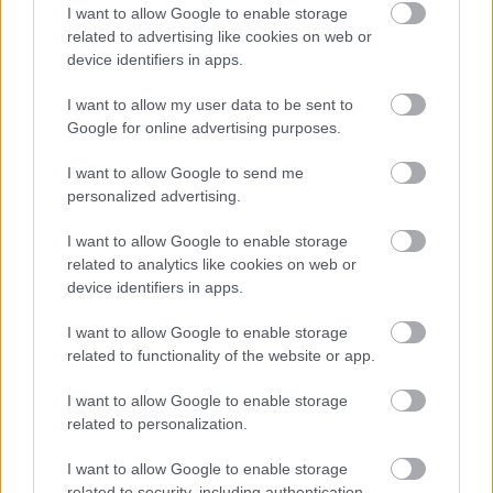
I want to allow Google to enable storage
related to advertising like cookies on web or
device identifiers in apps.
I want to allow my user data to be sent to
Google for online advertising purposes.
I want to allow Google to send me
Temné stránky chalúp:
Žena, búracie kladivo a
personalized advertising.
10 najčastejších
vôňa dreva: Takáto
skrytých chýb, ktoré
premena zrubu z roku
I want to allow Google to enable storage
vás môžu nepríjemne
1654 sa nevidí každý
related to analytics like cookies on web or
prekvapiť
deň!
device identifiers in apps.
I want to allow Google to enable storage
related to functionality of the website or app.
DOM
I want to allow Google to enable storage
related to personalization.
I want to allow Google to enable storage
related to security, including authentication