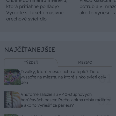
Chcete dominantu interiéru,
Prečo klasická iz
ktorá pritiahne pohľady?
potrubia v mrazo
Vyrobte si takéto masívne
ako to vyriešiť r
orechové svietidlo
NAJČÍTANEJŠIE
TÝŽDEŇ
MESIAC
Trvalky, ktoré znesú sucho a teplo? Tieto
vysaďte na miesta, na ktoré slnko svieti celý
deň
Vnútorné žalúzie sú v 40-stupňových
horúčavách pasca: Prečo z okna robia radiátor
a ako to vyriešiť za pár eur?