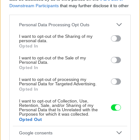
Downstream Participants
that may further disclose it to other
third parties.
CHALUPA
Please note that this website/app uses one or more Google
Personal Data Processing Opt Outs
services and may gather and store information including but
not limited to your visit or usage behaviour. You may click to
I want to opt-out of the Sharing of my
personal data.
grant or deny consent to Google and its third-party tags to
Opted In
use your data for below specified purposes in below Google
consent section.
I want to opt-out of the Sale of my
Personal Data.
Opted In
I want to opt-out of processing my
Personal Data for Targeted Advertising.
Opted In
Na Morave prerobila
S motorovou pílou sa
starú chalupu na
dokáže aj podpísať.
I want to opt-out of Collection, Use,
nepoznanie: Keď
Slovák sa nebál a v
Retention, Sale, and/or Sharing of my
vojdete dnu, zabudnete,
Čičmanoch si postavil
Personal Data that Is Unrelated with the
Purposes for which it was collected.
že nie ste v Toskánsku
montovaný domček v
Opted Out
duchu tradícií
Google consents