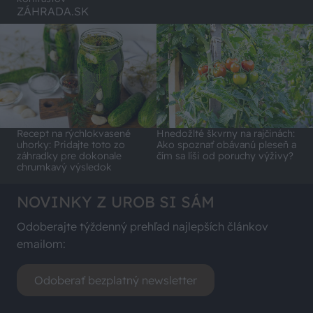
ZÁHRADA.SK
Recept na rýchlokvasené
Hnedožlté škvrny na rajčinách:
uhorky: Pridajte toto zo
Ako spoznať obávanú pleseň a
záhradky pre dokonale
čím sa líši od poruchy výživy?
chrumkavý výsledok
NOVINKY Z UROB SI SÁM
Odoberajte týždenný prehľad najlepších článkov
emailom:
Odoberať bezplatný newsletter