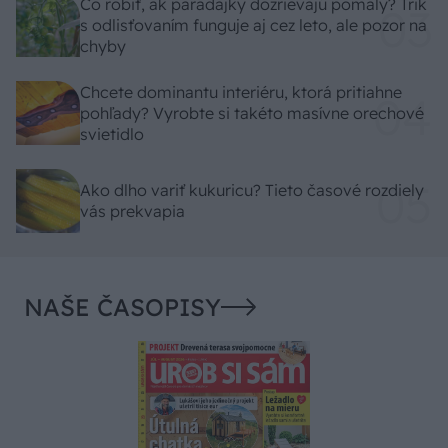
Čo robiť, ak paradajky dozrievajú pomaly? Trik
s odlisťovaním funguje aj cez leto, ale pozor na
chyby
Chcete dominantu interiéru, ktorá pritiahne
pohľady? Vyrobte si takéto masívne orechové
svietidlo
Ako dlho variť kukuricu? Tieto časové rozdiely
vás prekvapia
NAŠE ČASOPISY