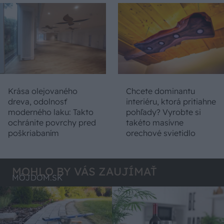
Krása olejovaného
Chcete dominantu
dreva, odolnosť
interiéru, ktorá pritiahne
moderného laku: Takto
pohľady? Vyrobte si
ochránite povrchy pred
takéto masívne
poškriabaním
orechové svietidlo
MOHLO BY VÁS ZAUJÍMAŤ
MÔJDOM.SK