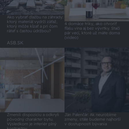
Ako vybrať dlažbu na záhrady:
ktorý materiál vydrží záťaž,
4 domáce triky, ako otvoriť
ktorý môže kĺzať a pri čom
fľašu vína aj bez vývrtky. Stačí
rátať s častou údržbou?
pár vecí, ktoré už máte doma
(video)
ASB.SK
Zmenili dispozíciu a odkryli
Ján Palenčár: Ak neurobíme
pôvodný charakter bytu.
zmeny, stále budeme najhorší
Výsledkom je interiér plný
v dostupnosti bývania
kontrastov