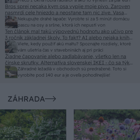
predajcovia idú okolo 100 eur kus.
Prečo z okna robia radiátor a ako to vyriešiť za pár eur?
Bros sprej necaka kym osa vypije moje pivo. Zaroven
nasmrdi cele hniezdo a neostane tam nic zive. Vasa
pasca naucinke moc efektivne. Skor pritiahne slimaky
Nekupujte drahé lapače: Vyrobte si za 5 minút domácu
pascu na osy a sršne, ktorá ich nepustí von
Ten článok mal takú výpovednú hodnotu ako učivo pre
3 ročník základnej školy. To fakt? AI alebo nejaka kniha
z VŠ? Dnešné rychlotvrdnuce malty - pevnosť 40 Mpa a
Viete, kedy použiť akú maltu? Spoznajte rozdiely, ktoré
doba schnutia tak 15 minut , k tomu vodotesné s
vám ušetria čas v stavebninách aj pri práci
Žiadne čapovanie alebo zadlabávanie, všetko len na
kryštálikou. A rozdiel - schnutie a zretie. Nič?
čínske skrutky. Alternatíva slovenskej IKEI - čo sa týka
pevnosti. Autor si nedal veľa námahy s remeselným
Záhradné ležadlá v obchodoch sú predražené. Toto si
spracovaním, škoda. No lepšie než ten odpad z DTD
vyrobíte pod 140 eur a je oveľa pohodlnejšie!
predávaný v Kauflande alebo Lídli.
ZÁHRADA