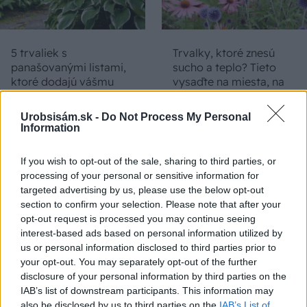
5 trvaliek s
Trvalky, ktoré znesú
panašovanými listami,
sucho a teplo? Tieto
ktoré dodajú vášmu
vysaďte na miesta, na
záhonu celosezónny
ktoré slnko svieti celý
šmrnc
deň
Urobsisám.sk -
Do Not Process My Personal
Information
If you wish to opt-out of the sale, sharing to third parties, or
processing of your personal or sensitive information for
targeted advertising by us, please use the below opt-out
section to confirm your selection. Please note that after your
opt-out request is processed you may continue seeing
interest-based ads based on personal information utilized by
us or personal information disclosed to third parties prior to
Nemusí to byť len
Môže aspirín zachrániť
your opt-out. You may separately opt-out of the further
levanduľa! 7 fialových
ochabnuté izbové
disclosure of your personal information by third parties on the
krások, ktoré rozžiaria
rastliny? Pravda vás
IAB’s list of downstream participants. This information may
vašu záhradu
možno prekvapí
also be disclosed by us to third parties on the
IAB’s List of