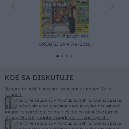
UROB SI SÁM 7-8/2026
KDE SA DISKUTUJE
Ja som to riešil tieniacimi závesmi v interieri.Je to
pohoda.
Vnútorné žalúzie sú v 40-stupňových horúčavách pasca:
Prečo z okna robia radiátor a ako to vyriešiť za pár eur?
Akurát ten problém doma riešime na oknách z južnej
strany. Pravdepodobne pôjdeme do vonkajšieho
tienenia na spôsob markízy 250x150cm. Čínsky
Vnútorné žalúzie sú v 40-stupňových horúčavách pasca: