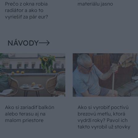
Prečo z okna robia
materiálu jasno
radiátor a ako to
vyriešiť za pár eur?
NÁVODY
Ako si zariadiť balkón
Ako si vyrobiť poctivú
alebo terasu aj na
brezovú metlu, ktorá
malom priestore
vydrží roky? Pavol ich
takto vyrobil už stovky