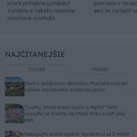
ktorá pritiahne pohľady?
potrubia v mrazo
Vyrobte si takéto masívne
ako to vyriešiť r
orechové svietidlo
NAJČÍTANEJŠIE
TÝŽDEŇ
MESIAC
Dom s ukážkovou záhradou: Majitelia mali pri
výbere stavebného materiálu jasno
Trvalky, ktoré znesú sucho a teplo? Tieto
vysaďte na miesta, na ktoré slnko svieti celý
deň
Nekupujte drahé lapače: Vyrobte si za 5 minút