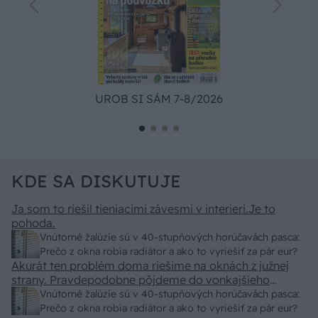
UROB SI SÁM 7-8/2026
KDE SA DISKUTUJE
Ja som to riešil tieniacimi závesmi v interieri.Je to
pohoda.
Vnútorné žalúzie sú v 40-stupňových horúčavách pasca:
Prečo z okna robia radiátor a ako to vyriešiť za pár eur?
Akurát ten problém doma riešime na oknách z južnej
strany. Pravdepodobne pôjdeme do vonkajšieho
tienenia na spôsob markízy 250x150cm. Čínsky
Vnútorné žalúzie sú v 40-stupňových horúčavách pasca:
predajcovia idú okolo 100 eur kus.
Prečo z okna robia radiátor a ako to vyriešiť za pár eur?