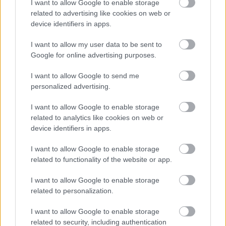
I want to allow Google to enable storage
related to advertising like cookies on web or
device identifiers in apps.
I want to allow my user data to be sent to
Google for online advertising purposes.
Temné stránky chalúp:
Žena, búracie kladivo a
I want to allow Google to send me
10 najčastejších
vôňa dreva: Takáto
personalized advertising.
skrytých chýb, ktoré
premena zrubu z roku
vás môžu nepríjemne
1654 sa nevidí každý
I want to allow Google to enable storage
prekvapiť
deň!
related to analytics like cookies on web or
device identifiers in apps.
I want to allow Google to enable storage
DOM
related to functionality of the website or app.
I want to allow Google to enable storage
related to personalization.
I want to allow Google to enable storage
related to security, including authentication