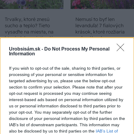
Trvalky, ktoré znesú
Nemusí to byť len
sucho a teplo? Tieto
levanduľa! 7 fialových
vysaďte na miesta, na
krások, ktoré rozžiaria
ktoré slnko svieti celý
vašu záhradu
deň
Urobsisám.sk -
Do Not Process My Personal
Information
If you wish to opt-out of the sale, sharing to third parties, or
processing of your personal or sensitive information for
targeted advertising by us, please use the below opt-out
section to confirm your selection. Please note that after your
opt-out request is processed you may continue seeing
interest-based ads based on personal information utilized by
us or personal information disclosed to third parties prior to
Môže aspirín zachrániť
Júlový reštart uhoriek
your opt-out. You may separately opt-out of the further
ochabnuté izbové
nakladačiek: Ako ich
disclosure of your personal information by third parties on the
rastliny? Pravda vás
podporiť k druhej vlne
IAB’s list of downstream participants. This information may
možno prekvapí
kvitnutia?
also be disclosed by us to third parties on the
IAB’s List of