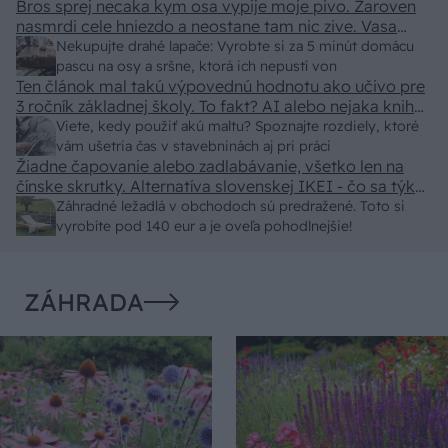
Bros sprej necaka kym osa vypije moje pivo. Zaroven
nasmrdi cele hniezdo a neostane tam nic zive. Vasa
pasca naucinke moc efektivne. Skor pritiahne slimaky
Nekupujte drahé lapače: Vyrobte si za 5 minút domácu
pascu na osy a sršne, ktorá ich nepustí von
Ten článok mal takú výpovednú hodnotu ako učivo pre
3 ročník základnej školy. To fakt? AI alebo nejaka kniha
z VŠ? Dnešné rychlotvrdnuce malty - pevnosť 40 Mpa a
Viete, kedy použiť akú maltu? Spoznajte rozdiely, ktoré
doba schnutia tak 15 minut , k tomu vodotesné s
vám ušetria čas v stavebninách aj pri práci
Žiadne čapovanie alebo zadlabávanie, všetko len na
kryštálikou. A rozdiel - schnutie a zretie. Nič?
čínske skrutky. Alternatíva slovenskej IKEI - čo sa týka
pevnosti. Autor si nedal veľa námahy s remeselným
Záhradné ležadlá v obchodoch sú predražené. Toto si
spracovaním, škoda. No lepšie než ten odpad z DTD
vyrobíte pod 140 eur a je oveľa pohodlnejšie!
predávaný v Kauflande alebo Lídli.
ZÁHRADA