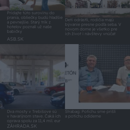
Pridajte túto surovinu do
prania, obliečky budú hladšie
Deti odrástli, rodičia majú
a pevnejšie. Starý trik z
bývanie presne podľa seba. V
hotelov poznali už naše
novom dome je všetko pre
babičky
ich život i návštevy vnúčat
ASB.SK
Dva mosty v Trebišove sú
Strabag: Potichu sme prišli
v havarijnom stave. Čaká ich
a potichu odídeme
oprava spolu za 11,4 mil. eur
ZÁHRADA.SK