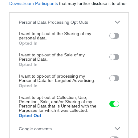
Downstream Participants
that may further disclose it to other
third parties.
CHALUPA
Please note that this website/app uses one or more Google
Personal Data Processing Opt Outs
services and may gather and store information including but
not limited to your visit or usage behaviour. You may click to
I want to opt-out of the Sharing of my
personal data.
grant or deny consent to Google and its third-party tags to
Opted In
use your data for below specified purposes in below Google
consent section.
I want to opt-out of the Sale of my
Personal Data.
Opted In
I want to opt-out of processing my
Personal Data for Targeted Advertising.
Na Morave prerobila
S motorovou pílou sa
Opted In
starú chalupu na
dokáže aj podpísať.
nepoznanie: Keď
Slovák sa nebál a v
I want to opt-out of Collection, Use,
Retention, Sale, and/or Sharing of my
vojdete dnu, zabudnete,
Čičmanoch si postavil
Personal Data that Is Unrelated with the
že nie ste v Toskánsku
montovaný domček v
Purposes for which it was collected.
Opted Out
duchu tradícií
Google consents