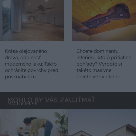
Krása olejovaného
Chcete dominantu
dreva, odolnosť
interiéru, ktorá pritiahne
moderného laku: Takto
pohľady? Vyrobte si
ochránite povrchy pred
takéto masívne
poškriabaním
orechové svietidlo
MOHLO BY VÁS ZAUJÍMAŤ
MÔJDOM.SK