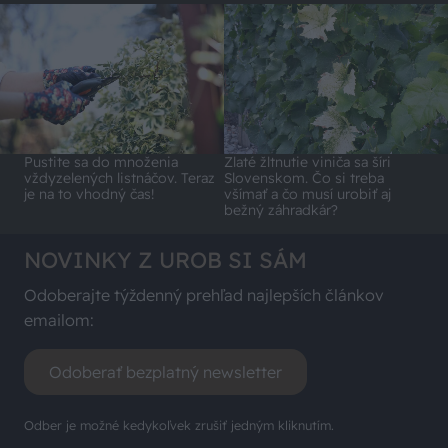
Pustite sa do množenia
Zlaté žltnutie viniča sa šíri
vždyzelených listnáčov. Teraz
Slovenskom. Čo si treba
je na to vhodný čas!
všímať a čo musí urobiť aj
bežný záhradkár?
NOVINKY Z UROB SI SÁM
Odoberajte týždenný prehľad najlepších článkov
emailom:
Odoberať bezplatný newsletter
Odber je možné kedykoľvek zrušiť jedným kliknutím.