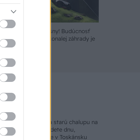
bte
Žite svoje sny! Budúcnosť
a
údržby dokonalej záhrady je
tu
Na Morave prerobila starú chalupu na
nepoznanie: Keď vojdete dnu,
zabudnete, že nie ste v Toskánsku