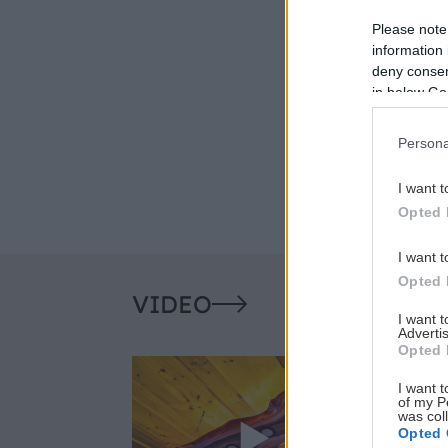
Please note
information 
deny consent
in below Go
Persona
I want t
Opted 
I want t
Opted 
VIDEO
I want 
Advertis
Opted 
I want t
of my P
was col
Opted 