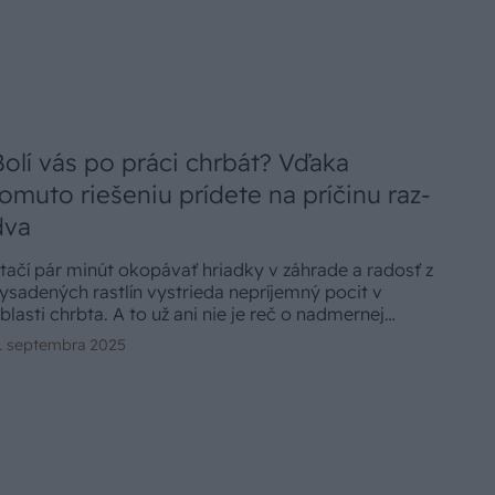
Bolí vás po práci chrbát? Vďaka
tomuto riešeniu prídete na príčinu raz-
dva
tačí pár minút okopávať hriadky v záhrade a radosť z
ysadených rastlín vystrieda nepríjemný pocit v
blasti chrbta. A to už ani nie je reč o nadmernej
yzickej záťaži v práci, ktorá môže spôsobiť neblahé
. septembra 2025
ásledky. Bolesti chrbta prezradí okrem iného priveľa
ámahy, ktorú ste vynaložili, pričom počas svojho
ivota sa stretne s týmito ťažkosťami viac ako 90
ercent ľudí.