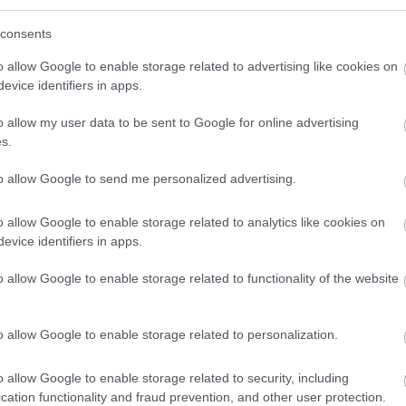
consents
o allow Google to enable storage related to advertising like cookies on
evice identifiers in apps.
o klasická izolácia
Poznáte Šittov rez? Uro
ubia v mrazoch zlyháva
ho na marhuliach v júni 
o allow my user data to be sent to Google for online advertising
o to vyriešiť raz a navždy
budúci rok vám kvety
s.
nezničia jarné mrazy
to allow Google to send me personalized advertising.
o allow Google to enable storage related to analytics like cookies on
evice identifiers in apps.
o allow Google to enable storage related to functionality of the website
CHALUPA
o allow Google to enable storage related to personalization.
é znesú sucho a teplo?
 na miesta, na ktoré
o allow Google to enable storage related to security, including
elý deň
cation functionality and fraud prevention, and other user protection.