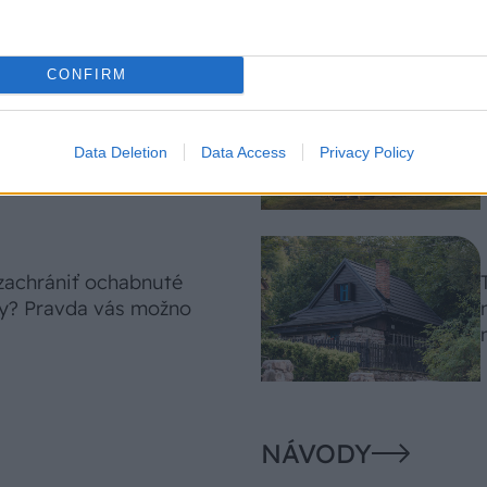
CONFIRM
 len levanduľa! 7
sok, ktoré rozžiaria vašu
Data Deletion
Data Access
Privacy Policy
 zachrániť ochabnuté
ny? Pravda vás možno
NÁVODY