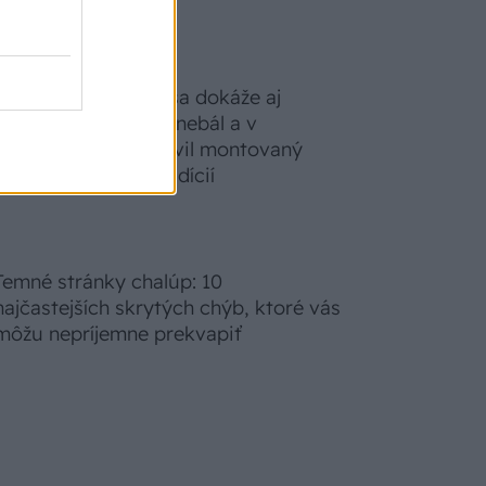
S motorovou pílou sa dokáže aj
podpísať. Slovák sa nebál a v
Čičmanoch si postavil montovaný
domček v duchu tradícií
Temné stránky chalúp: 10
najčastejších skrytých chýb, ktoré vás
môžu nepríjemne prekvapiť