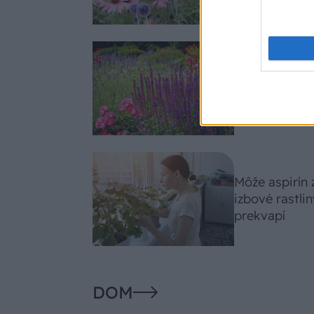
Nemusí to byť
fialových krá
záhradu
Môže aspirín
izbové rastli
prekvapí
DOM