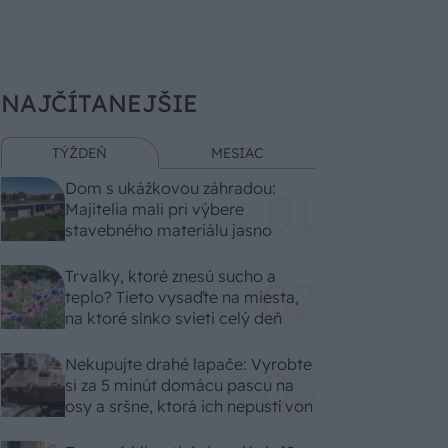
NAJČÍTANEJŠIE
TÝŽDEŇ
MESIAC
Dom s ukážkovou záhradou:
Majitelia mali pri výbere
stavebného materiálu jasno
Trvalky, ktoré znesú sucho a
teplo? Tieto vysaďte na miesta,
na ktoré slnko svieti celý deň
Nekupujte drahé lapače: Vyrobte
si za 5 minút domácu pascu na
osy a sršne, ktorá ich nepustí von