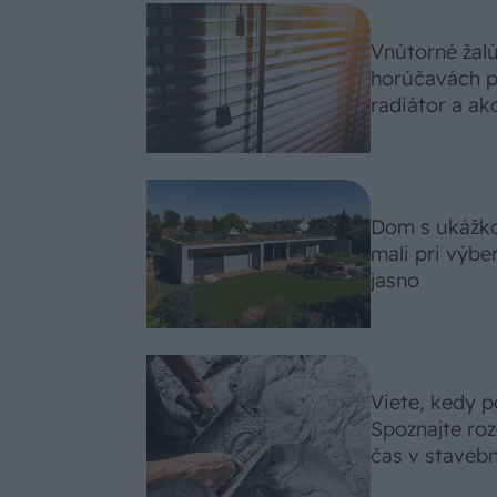
Vnútorné žal
horúčavách p
radiátor a ako
Dom s ukážko
mali pri výbe
jasno
Viete, kedy p
Spoznajte roz
čas v stavebn