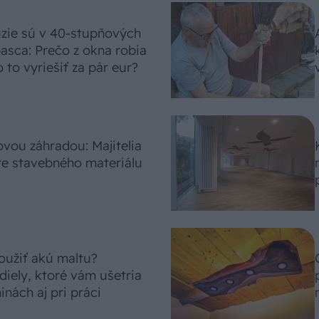
úzie sú v 40-stupňových
asca: Prečo z okna robia
 to vyriešiť za pár eur?
vou záhradou: Majitelia
re stavebného materiálu
oužiť akú maltu?
diely, ktoré vám ušetria
inách aj pri práci