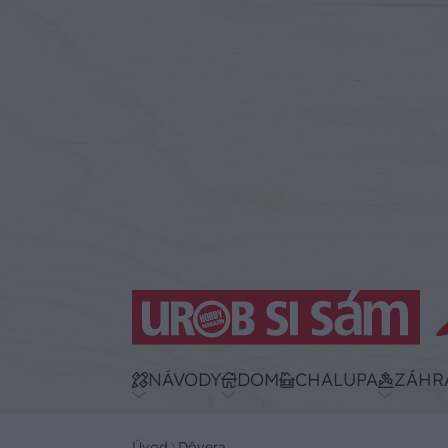
NÁVODY
DOM
CHALUPA
ZÁHR
Úvod
Dôvera