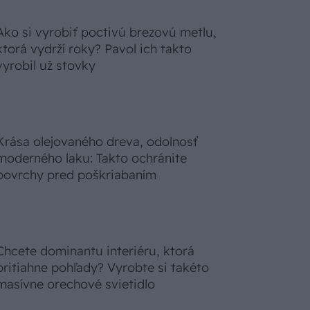
Ako si vyrobiť poctivú brezovú metlu,
ktorá vydrží roky? Pavol ich takto
vyrobil už stovky
Krása olejovaného dreva, odolnosť
moderného laku: Takto ochránite
povrchy pred poškriabaním
Chcete dominantu interiéru, ktorá
pritiahne pohľady? Vyrobte si takéto
masívne orechové svietidlo