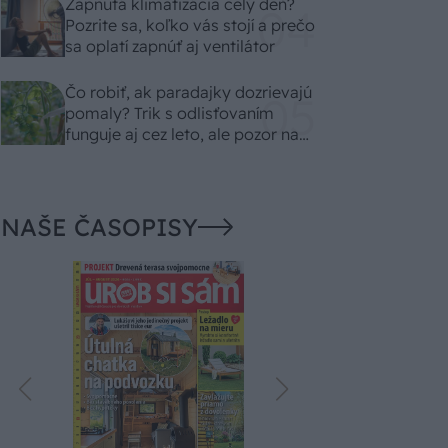
Zapnutá klimatizácia celý deň?
Pozrite sa, koľko vás stojí a prečo
sa oplatí zapnúť aj ventilátor
Čo robiť, ak paradajky dozrievajú
pomaly? Trik s odlisťovaním
funguje aj cez leto, ale pozor na
chyby
NAŠE ČASOPISY