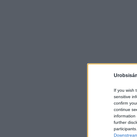
Urobsisám
If you wish 
sensitive in
confirm you
continue se
information 
further disc
participants
Downstream 