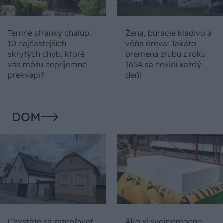
Temné stránky chalúp:
Žena, búracie kladivo a
10 najčastejších
vôňa dreva: Takáto
skrytých chýb, ktoré
premena zrubu z roku
vás môžu nepríjemne
1654 sa nevidí každý
prekvapiť
deň!
DOM
Chystáte sa zatepľovať
Ako si svojpomocne