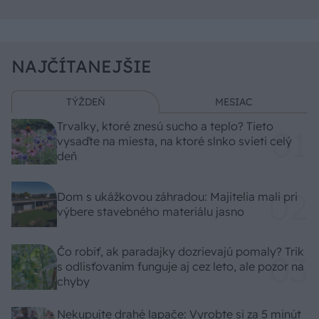
NAJČÍTANEJŠIE
TÝŽDEŇ
MESIAC
Trvalky, ktoré znesú sucho a teplo? Tieto
vysaďte na miesta, na ktoré slnko svieti celý
deň
Dom s ukážkovou záhradou: Majitelia mali pri
výbere stavebného materiálu jasno
Čo robiť, ak paradajky dozrievajú pomaly? Trik
s odlisťovaním funguje aj cez leto, ale pozor na
chyby
Nekupujte drahé lapače: Vyrobte si za 5 minút