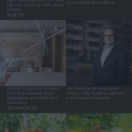
ktoré vyzerá ako malý raj
pár vecí, ktoré už máte doma
(video)
ASB.SK
Zmenili dispozíciu a odkryli
Ján Palenčár: Ak neurobíme
pôvodný charakter bytu.
zmeny, stále budeme najhorší
Výsledkom je interiér plný
v dostupnosti bývania
kontrastov
ZÁHRADA.SK