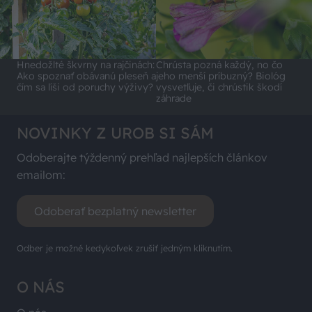
Hnedožlté škvrny na rajčinách:
Chrústa pozná každý, no čo
Ako spoznať obávanú pleseň a
jeho menší príbuzný? Biológ
čím sa líši od poruchy výživy?
vysvetľuje, či chrústik škodí
záhrade
NOVINKY Z UROB SI SÁM
Odoberajte týždenný prehľad najlepších článkov
emailom:
Odoberať bezplatný newsletter
Odber je možné kedykoľvek zrušiť jedným kliknutím.
O NÁS