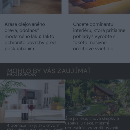
Krása olejovaného
Chcete dominantu
dreva, odolnosť
interiéru, ktorá pritiahne
moderného laku: Takto
pohľady? Vyrobte si
ochránite povrchy pred
takéto masívne
poškriabaním
orechové svietidlo
MOHLO BY VÁS ZAUJÍMAŤ
MÔJDOM.SK
Žije pri lese, chová sliepky a
uspáva ju rieka. Miestni
4 domáce triky, ako otvoriť
remeselníci vytvorili bývanie,
fľašu vína aj bez vývrtky. Stačí