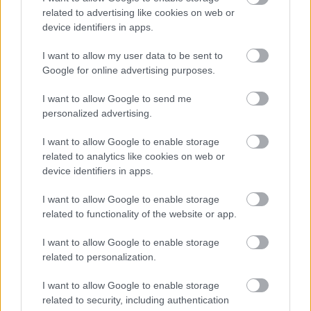
Ten článok mal takú výpovednú hodnotu ako učivo pre
related to advertising like cookies on web or
3 ročník základnej školy. To fakt? AI alebo nejaka kniha
device identifiers in apps.
z VŠ? Dnešné rychlotvrdnuce malty - pevnosť 40 Mpa a
Viete, kedy použiť akú maltu? Spoznajte rozdiely, ktoré
doba schnutia tak 15 minut , k tomu vodotesné s
vám ušetria čas v stavebninách aj pri práci
Žiadne čapovanie alebo zadlabávanie, všetko len na
kryštálikou. A rozdiel - schnutie a zretie. Nič?
I want to allow my user data to be sent to
čínske skrutky. Alternatíva slovenskej IKEI - čo sa týka
Google for online advertising purposes.
pevnosti. Autor si nedal veľa námahy s remeselným
Záhradné ležadlá v obchodoch sú predražené. Toto si
spracovaním, škoda. No lepšie než ten odpad z DTD
vyrobíte pod 140 eur a je oveľa pohodlnejšie!
I want to allow Google to send me
predávaný v Kauflande alebo Lídli.
personalized advertising.
I want to allow Google to enable storage
ZÁHRADA
related to analytics like cookies on web or
device identifiers in apps.
I want to allow Google to enable storage
related to functionality of the website or app.
I want to allow Google to enable storage
related to personalization.
I want to allow Google to enable storage
5 trvaliek s
Trvalky, ktoré znesú
related to security, including authentication