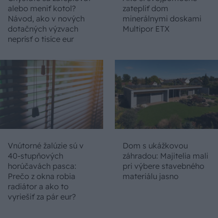
alebo meniť kotol?
zatepliť dom
Návod, ako v nových
minerálnymi doskami
dotačných výzvach
Multipor ETX
neprísť o tisíce eur
Vnútorné žalúzie sú v
Dom s ukážkovou
40-stupňových
záhradou: Majitelia mali
horúčavách pasca:
pri výbere stavebného
Prečo z okna robia
materiálu jasno
radiátor a ako to
vyriešiť za pár eur?