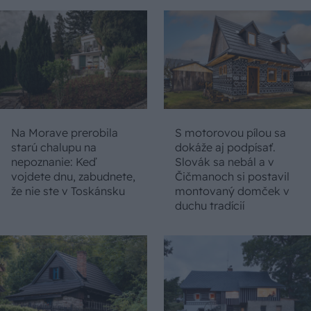
Na Morave prerobila
S motorovou pílou sa
starú chalupu na
dokáže aj podpísať.
nepoznanie: Keď
Slovák sa nebál a v
vojdete dnu, zabudnete,
Čičmanoch si postavil
že nie ste v Toskánsku
montovaný domček v
duchu tradícií