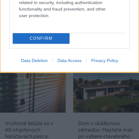
related to security, including authentication
functionality and fraud prevention, and other
user protection.
Chystáte sa zatepľovať
Ako si svojpomocne
alebo meniť kotol?
zatepliť dom
CONFIRM
Návod, ako v nových
minerálnymi doskami
dotačných výzvach
Multipor ETX
neprísť o tisíce eur
Data Deletion
Data Access
Privacy Policy
Vnútorné žalúzie sú v
Dom s ukážkovou
40-stupňových
záhradou: Majitelia mali
horúčavách pasca:
pri výbere stavebného