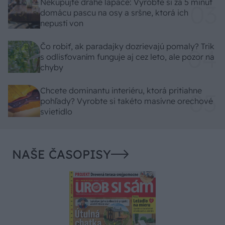
Nekupujte drahé lapače: Vyrobte si za 5 minút
domácu pascu na osy a sršne, ktorá ich
nepustí von
Čo robiť, ak paradajky dozrievajú pomaly? Trik
s odlisťovaním funguje aj cez leto, ale pozor na
chyby
Chcete dominantu interiéru, ktorá pritiahne
pohľady? Vyrobte si takéto masívne orechové
svietidlo
NAŠE ČASOPISY