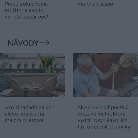
Prečo z okna robia
materiálu jasno
radiátor a ako to
vyriešiť za pár eur?
NÁVODY
Ako si zariadiť balkón
Ako si vyrobiť poctivú
alebo terasu aj na
brezovú metlu, ktorá
malom priestore
vydrží roky? Pavol ich
takto vyrobil už stovky