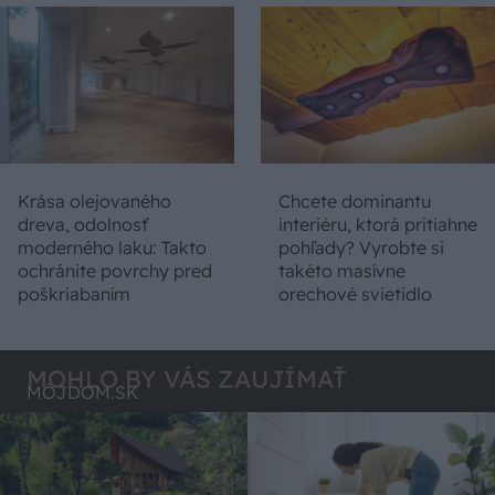
Krása olejovaného
Chcete dominantu
dreva, odolnosť
interiéru, ktorá pritiahne
moderného laku: Takto
pohľady? Vyrobte si
ochránite povrchy pred
takéto masívne
poškriabaním
orechové svietidlo
MOHLO BY VÁS ZAUJÍMAŤ
MÔJDOM.SK