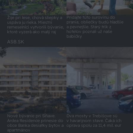
Pridajte túto surovinu do
Žije pri lese, chová sliepky a
prania, obliečky budú hladšie
uspáva ju rieka. Miestni
a pevnejšie. Starý trik z
remeselníci vytvorili bývanie,
hotelov poznali už naše
ktoré vyzerá ako malý raj
babičky
ASB.SK
Nové bývanie pri Sĺňave.
Dva mosty v Trebišove sú
Ardea Residence prinesie do
v havarijnom stave. Čaká ich
obce Banka desiatky bytov a
oprava spolu za 11,4 mil. eur
apartmánov