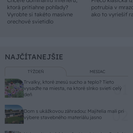
Chcete dominantu interiéru,
Prečo klasická iz
ktorá pritiahne pohľady?
potrubia v mrazo
Vyrobte si takéto masívne
ako to vyriešiť r
orechové svietidlo
NAJČÍTANEJŠIE
TÝŽDEŇ
MESIAC
Trvalky, ktoré znesú sucho a teplo? Tieto
vysaďte na miesta, na ktoré slnko svieti celý
deň
Dom s ukážkovou záhradou: Majitelia mali pri
výbere stavebného materiálu jasno