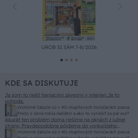
UROB SI SÁM 7-8/2026
KDE SA DISKUTUJE
Ja som to riešil tieniacimi závesmi v interieri.Je to
pohoda.
Vnútorné žalúzie sú v 40-stupňových horúčavách pasca:
Prečo z okna robia radiátor a ako to vyriešiť za pár eur?
Akurát ten problém doma riešime na oknách z južnej
strany. Pravdepodobne pôjdeme do vonkajšieho
tienenia na spôsob markízy 250x150cm. Čínsky
Vnútorné žalúzie sú v 40-stupňových horúčavách pasca: