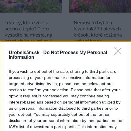
Trvalky, ktoré znesú
Nemusí to byť len
sucho a teplo? Tieto
levanduľa! 7 fialových
vysaďte na miesta, na
krások, ktoré rozžiaria
ktoré slnko svieti celý
vašu záhradu
deň
Urobsisám.sk -
Do Not Process My Personal
Information
If you wish to opt-out of the sale, sharing to third parties, or
processing of your personal or sensitive information for
targeted advertising by us, please use the below opt-out
section to confirm your selection. Please note that after your
opt-out request is processed you may continue seeing
interest-based ads based on personal information utilized by
us or personal information disclosed to third parties prior to
Môže aspirín zachrániť
Júlový reštart uhoriek
your opt-out. You may separately opt-out of the further
ochabnuté izbové
nakladačiek: Ako ich
disclosure of your personal information by third parties on the
rastliny? Pravda vás
podporiť k druhej vlne
IAB’s list of downstream participants. This information may
možno prekvapí
kvitnutia?