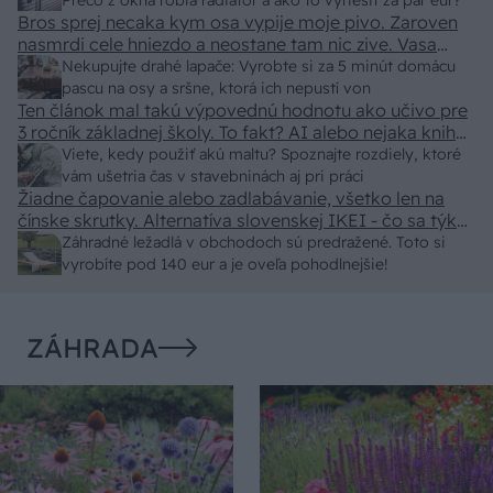
predajcovia idú okolo 100 eur kus.
Prečo z okna robia radiátor a ako to vyriešiť za pár eur?
Bros sprej necaka kym osa vypije moje pivo. Zaroven
nasmrdi cele hniezdo a neostane tam nic zive. Vasa
pasca naucinke moc efektivne. Skor pritiahne slimaky
Nekupujte drahé lapače: Vyrobte si za 5 minút domácu
pascu na osy a sršne, ktorá ich nepustí von
Ten článok mal takú výpovednú hodnotu ako učivo pre
3 ročník základnej školy. To fakt? AI alebo nejaka kniha
z VŠ? Dnešné rychlotvrdnuce malty - pevnosť 40 Mpa a
Viete, kedy použiť akú maltu? Spoznajte rozdiely, ktoré
doba schnutia tak 15 minut , k tomu vodotesné s
vám ušetria čas v stavebninách aj pri práci
Žiadne čapovanie alebo zadlabávanie, všetko len na
kryštálikou. A rozdiel - schnutie a zretie. Nič?
čínske skrutky. Alternatíva slovenskej IKEI - čo sa týka
pevnosti. Autor si nedal veľa námahy s remeselným
Záhradné ležadlá v obchodoch sú predražené. Toto si
spracovaním, škoda. No lepšie než ten odpad z DTD
vyrobíte pod 140 eur a je oveľa pohodlnejšie!
predávaný v Kauflande alebo Lídli.
ZÁHRADA