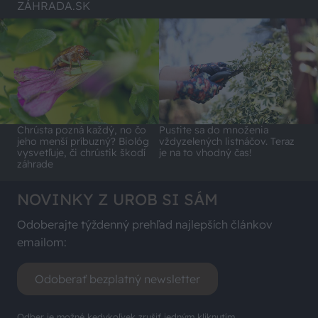
ZÁHRADA.SK
Chrústa pozná každý, no čo
Pustite sa do množenia
jeho menší príbuzný? Biológ
vždyzelených listnáčov. Teraz
vysvetľuje, či chrústik škodí
je na to vhodný čas!
záhrade
NOVINKY Z UROB SI SÁM
Odoberajte týždenný prehľad najlepších článkov
emailom:
Odoberať bezplatný newsletter
Odber je možné kedykoľvek zrušiť jedným kliknutím.