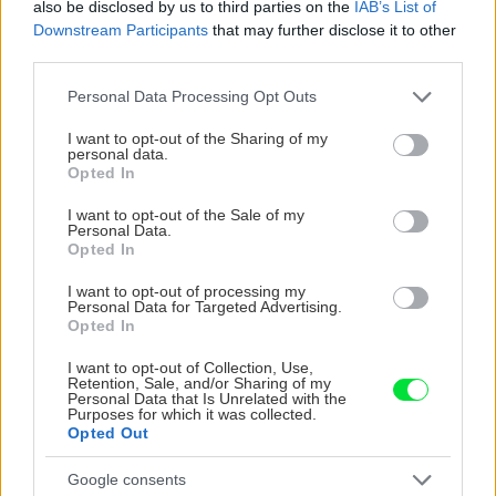
also be disclosed by us to third parties on the
IAB’s List of
Downstream Participants
that may further disclose it to other
third parties.
CHALUPA
Please note that this website/app uses one or more Google
Personal Data Processing Opt Outs
services and may gather and store information including but
not limited to your visit or usage behaviour. You may click to
I want to opt-out of the Sharing of my
personal data.
grant or deny consent to Google and its third-party tags to
Opted In
use your data for below specified purposes in below Google
consent section.
I want to opt-out of the Sale of my
Personal Data.
Opted In
I want to opt-out of processing my
Personal Data for Targeted Advertising.
Na Morave prerobila
S motorovou pílou sa
Opted In
starú chalupu na
dokáže aj podpísať.
nepoznanie: Keď
Slovák sa nebál a v
I want to opt-out of Collection, Use,
Retention, Sale, and/or Sharing of my
vojdete dnu, zabudnete,
Čičmanoch si postavil
Personal Data that Is Unrelated with the
že nie ste v Toskánsku
montovaný domček v
Purposes for which it was collected.
Opted Out
duchu tradícií
Google consents