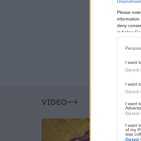
Downstream 
Please note
information 
deny consent
in below Go
Persona
I want t
Opted 
I want t
Opted 
VIDEO
I want 
Advertis
Opted 
I want t
of my P
was col
Opted 