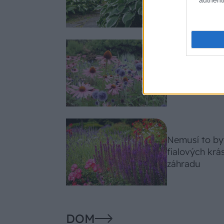
celosezónny 
Trvalky, ktor
Tieto vysaďte
slnko svieti c
Nemusí to byť
fialových krá
záhradu
DOM