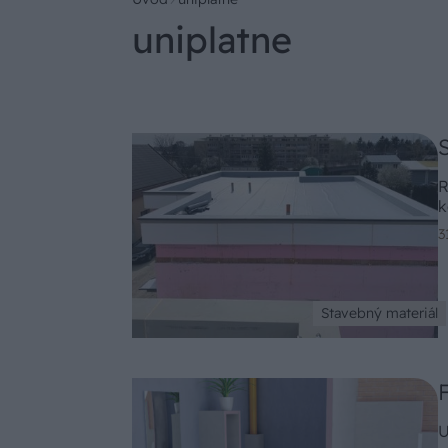
uniplatne
R
k
3
Stavebný materiál
U