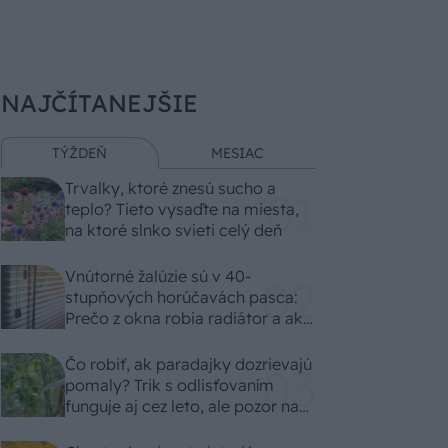
NAJČÍTANEJŠIE
TÝŽDEŇ
MESIAC
Trvalky, ktoré znesú sucho a
teplo? Tieto vysaďte na miesta,
na ktoré slnko svieti celý deň
Vnútorné žalúzie sú v 40-
stupňových horúčavách pasca:
Prečo z okna robia radiátor a ako
to vyriešiť za pár eur?
Čo robiť, ak paradajky dozrievajú
pomaly? Trik s odlisťovaním
funguje aj cez leto, ale pozor na
chyby