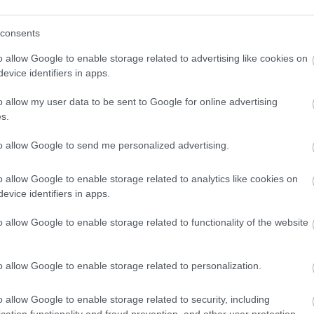
consents
o allow Google to enable storage related to advertising like cookies on
evice identifiers in apps.
o klasická izolácia
Poznáte Šittov rez? Uro
ubia v mrazoch zlyháva
ho na marhuliach v júni 
o allow my user data to be sent to Google for online advertising
o to vyriešiť raz a navždy
budúci rok vám kvety
s.
nezničia jarné mrazy
to allow Google to send me personalized advertising.
o allow Google to enable storage related to analytics like cookies on
evice identifiers in apps.
o allow Google to enable storage related to functionality of the website
CHALUPA
o allow Google to enable storage related to personalization.
panašovanými listami,
o allow Google to enable storage related to security, including
 vášmu záhonu
cation functionality and fraud prevention, and other user protection.