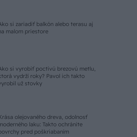
Ako si zariadiť balkón alebo terasu aj
na malom priestore
Ako si vyrobiť poctivú brezovú metlu,
ktorá vydrží roky? Pavol ich takto
vyrobil už stovky
Krása olejovaného dreva, odolnosť
moderného laku: Takto ochránite
povrchy pred poškriabaním