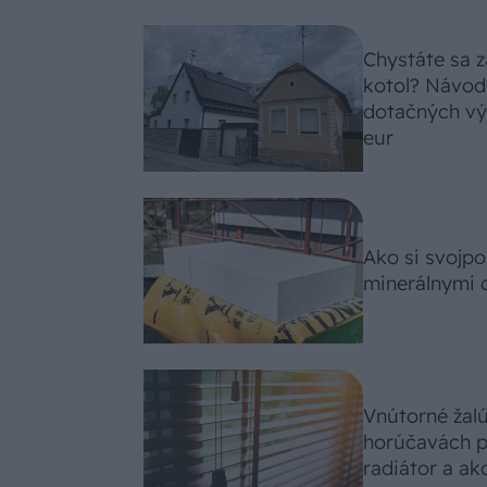
Chystáte sa z
kotol? Návod
dotačných výz
eur
Ako si svojp
minerálnymi 
Vnútorné žal
horúčavách p
radiátor a ako