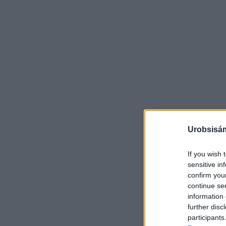
Urobsisám
If you wish 
sensitive in
confirm you
continue se
information 
further disc
participants