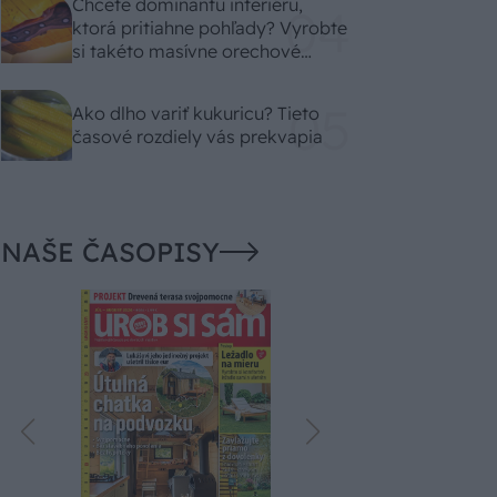
Chcete dominantu interiéru,
ktorá pritiahne pohľady? Vyrobte
si takéto masívne orechové
svietidlo
Ako dlho variť kukuricu? Tieto
časové rozdiely vás prekvapia
NAŠE ČASOPISY