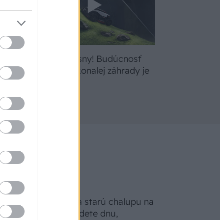
bte
Žite svoje sny! Budúcnosť
a
údržby dokonalej záhrady je
tu
Na Morave prerobila starú chalupu na
nepoznanie: Keď vojdete dnu,