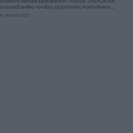
poľahlivo nahradí sadrokartón i murivo. UNIPLATŇA,
d osvedčeného výrobcu polystyrénu Austrotherm,
jednodušuje a urýchľuje stavebné úpravy v interiéri i
4. októbra 2017
 exteriéri.