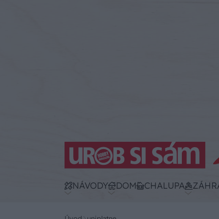
NÁVODY
DOM
CHALUPA
ZÁHR
Úvod
uniplatne