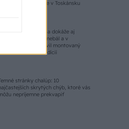
zabudnete, že nie ste v Toskánsku
S motorovou pílou sa dokáže aj
podpísať. Slovák sa nebál a v
Čičmanoch si postavil montovaný
domček v duchu tradícií
Temné stránky chalúp: 10
najčastejších skrytých chýb, ktoré vás
môžu nepríjemne prekvapiť